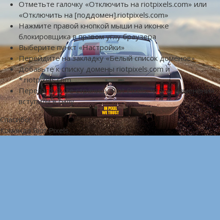
Отметьте галочку «Отключить на riotpixels.com» или
«Отключить на [поддомен].riotpixels.com»
Нажмите правой кнопкой мыши на иконке
блокировщика в правом углу браузера
Выберите пункт «Настройки»
Перейдите на закладку «Белый список доменов»
Добавьте к списку домены riotpixels.com и
*.riotpixels.com
Перезагрузите страницу Riot Pixels, чтобы изменения
вступили в силу
Спасибо!
Команда Riot Pixels.