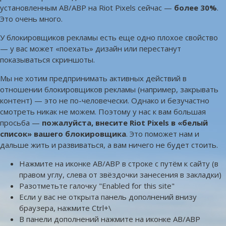
установленным AB/ABP на Riot Pixels сейчас —
более 30%
.
Это очень много.
У блокировщиков рекламы есть еще одно плохое свойство
— у вас может «поехать» дизайн или перестанут
показываться скриншоты.
Мы не хотим предпринимать активных действий в
отношении блокировщиков рекламы (например, закрывать
контент) — это не по-человечески. Однако и безучастно
смотреть никак не можем. Поэтому у нас к вам большая
просьба —
пожалуйста, внесите Riot Pixels в «белый
список» вашего блокировщика
. Это поможет нам и
дальше жить и развиваться, а вам ничего не будет стоить.
Нажмите на иконке AB/ABP в строке с путём к сайту (в
правом углу, слева от звёздочки занесения в закладки)
Разотметьте галочку "Enabled for this site"
Если у вас не открыта панель дополнений внизу
браузера, нажмите Ctrl+\
В панели дополнений нажмите на иконке AB/ABP