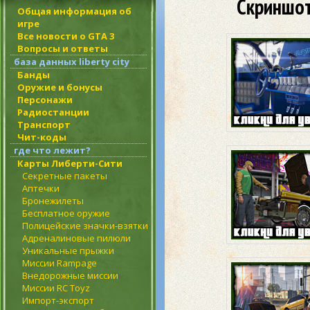
Скриншот
Общая информация об
игре
Все новости о GTA 3
Вопросы и ответы
база данных liberty city
Банды
Оружие и бонусы
Персонажи
Радиостанции
Транспорт
Чит-коды
где что лежит?
Карты Либерти-Сити
Секретные пакеты
Аптечки
Бронежилеты
Бесплатное оружие
Полицейские значки-взятки
Адреналиновые пилюли
Уникальные прыжки
Миссии Rampage
Внедорожные миссии
Миссии RC Toyz
Импорт-экспорт