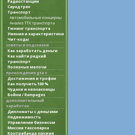
Радиостанции
Саундтрек
Транспорт
Автомобильные концерны
Анализ ТТХ транспорта
Тюнинг транспорта
Умения и характеристики
Чит-коды
советы и подсказки
Как заработать деньги
Как найти редкий
транспорт
Полезные мелочи
прохождение gta v
Достижения и трофеи
Как получить 100 %
Чудаки и незнакомцы
Бойни / Rampages
дополнительный
заработок
Дипломаты с деньгами
Недвижимость
Управление бизнесом
Миссии таксопарка
Контрабанда оружия