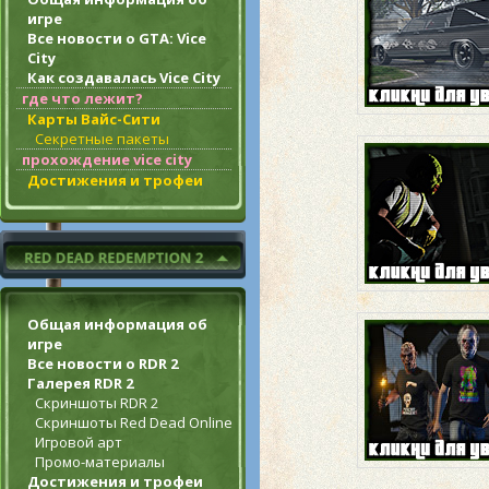
игре
Все новости о GTA: Vice
City
Как создавалась Vice City
где что лежит?
Карты Вайс-Сити
Секретные пакеты
прохождение vice city
Достижения и трофеи
Общая информация об
игре
Все новости о RDR 2
Галерея RDR 2
Скриншоты RDR 2
Скриншоты Red Dead Online
Игровой арт
Промо-материалы
Достижения и трофеи