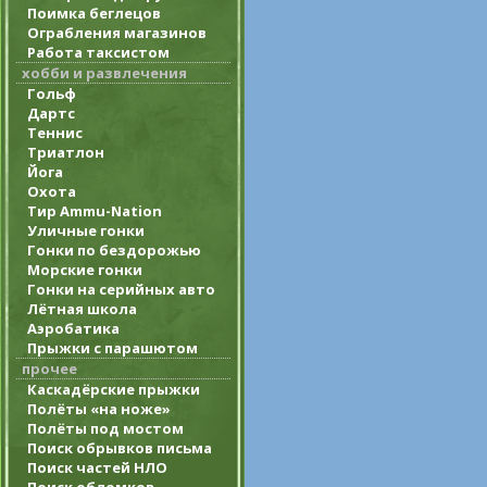
Поимка беглецов
Ограбления магазинов
Работа таксистом
хобби и развлечения
Гольф
Дартс
Теннис
Триатлон
Йога
Охота
Тир Ammu-Nation
Уличные гонки
Гонки по бездорожью
Морские гонки
Гонки на серийных авто
Лётная школа
Аэробатика
Прыжки с парашютом
прочее
Каскадёрские прыжки
Полёты «на ноже»
Полёты под мостом
Поиск обрывков письма
Поиск частей НЛО