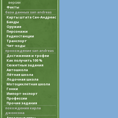
версии
Факты
база данных san andreas
Карты штата Сан-Андреас
Банды
Оружие
Персонажи
Радиостанции
Транспорт
Чит-коды
прохождение san andreas
Достижения и трофеи
Как получить 100 %
Сюжетные задания
Автошкола
Лётная школа
Лодочная школа
Мотоциклетная школа
Гонки
Импорт-экспорт
Профессии
Прочие задания
похождения карла
джонсона
Аркадные игры