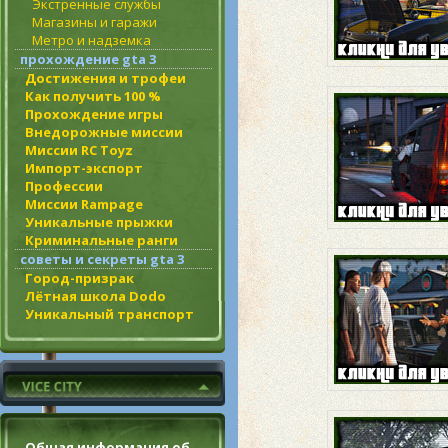
Экстренные службы
Магазины и гаражи
Метро и надземка
прохождение gta 3
Достижения и трофеи
Как получить 100 %
Прохождение игры
Внедорожные миссии
Миссии RC Toyz
Импорт-экспорт
Профессии
Миссии Rampage
Уникальные прыжки
Криминальные ранги
советы и секреты gta 3
Город-призрак
Лётная школа Dodo
Уникальный транспорт
Общая информация об