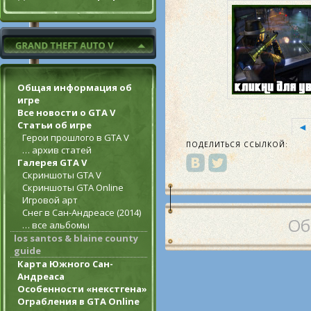
Общая информация об
игре
Все новости о GTA V
Статьи об игре
◄
Герои прошлого в GTA V
ПОДЕЛИТЬСЯ ССЫЛКОЙ:
… архив статей
Галерея GTA V
Скриншоты GTA V
Скриншоты GTA Online
Игровой арт
Снег в Сан-Андреасе (2014)
Об
… все альбомы
los santos & blaine county
guide
Карта Южного Сан-
Андреаса
Особенности «некстгена»
Ограбления в GTA Online