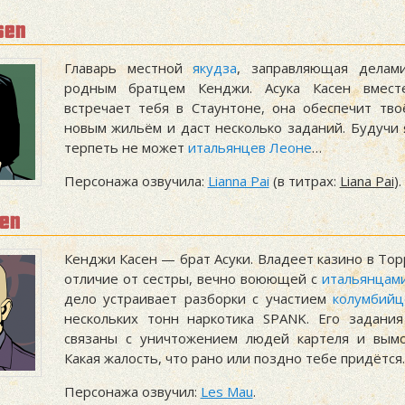
sen
Главарь местной
якудза
, заправляющая делам
родным братцем Кенджи. Асука Касен вмес
встречает тебя в Стаунтоне, она обеспечит тво
новым жильём и даст несколько заданий. Будучи я
терпеть не может
итальянцев Леоне
…
Персонажа озвучила:
Lianna Pai
(в титрах:
Liana Pai
).
sen
Кенджи Касен — брат Асуки. Владеет казино в Тор
отличие от сестры, вечно воюющей с
итальянцам
дело устраивает разборки с участием
колумбийц
нескольких тонн наркотика SPANK. Его задани
связаны с уничтожением людей картеля и вымо
Какая жалость, что рано или поздно тебе придётся
Персонажа озвучил:
Les Mau
.