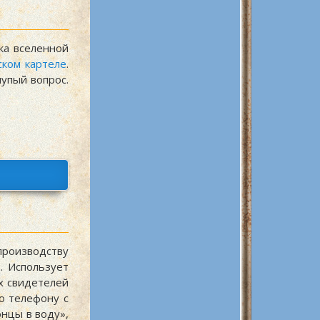
ка вселенной
ском картеле
.
упый вопрос.
роизводству
. Использует
х свидетелей
о телефону с
онцы в воду»,