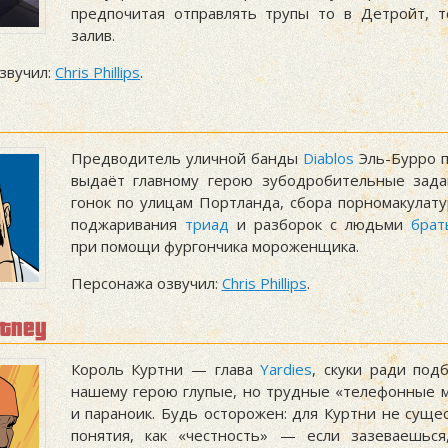
предпочитая отправлять трупы то в Детройт, 
залив.
звучил:
Chris Phillips
.
Предводитель уличной банды
Diablos
Эль-Бурро 
выдаёт главному герою зубодробительные зада
гонок по улицам Портланда, сбора порномакулату
поджаривания
триад
и разборок с людьми
брат
при помощи фургончика мороженщика.
Персонажа озвучил:
Chris Phillips
.
rtney
Король Куртни — глава
Yardies
, скуки ради по
нашему герою глупые, но трудные «телефонные м
и параноик. Будь осторожен: для Куртни не сущес
понятия, как «честность» — если зазеваешься