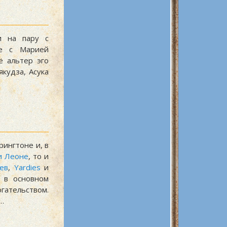
и на пару с
те с Марией
ё альтер эго
кудза, Асука
рингтоне и, в
и Леоне
, то и
ев
,
Yardies
и
я в основном
гательством.
…