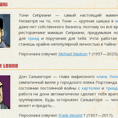
iani
Тони Сиприани — самый настоящий мамень
Несмотря на то, что Тони — крупная шишка в
м
даже нет собственного бизнеса, поэтому он всё в
ресторанчике мамаши Сиприани, придумывая но
для
триад
и поручения для тебя. Учти: работая
станешь крайне непопулярной личностью в Чайна
Персонажа озвучил:
Michael Madsen
† (1957—2025)
e leone
Дон Сальваторе — глава мафиозного
клана Лео
симпатичной вилле у городского пляжа Портланда.
состоянии постоянной войны с
картелем
и
триад
работа на дона автоматически сделает тебя враг
группировок. Будь осторожен: Сальваторе — чел
может и предать…
Персонажа озвучил:
Frank Vincent
† (1937—2017).