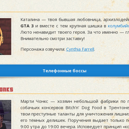
Каталина — твоя бывшая любовница, архизлодей
GTA 3
и вместе с тем крупная шишка в
колумбий
Люто ненавидит твоего героя. За что именно — гл
Внимательно смотри заставку!
Персонажа озвучила:
Cynthia Farrell
.
Телефонные боссы
onks
Марти Чонкс — хозяин небольшой фабрики по п
собачьих консервов Bitch’n’ Dog Food в Трентоне
твои преступные таланты для уничтожения лишни
его тёмных делишек. Поручения выдает только п
9:00 утра до 19:00 вечера. Исповедует принцип «к