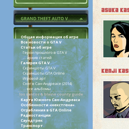
asuka ka
Общая информация об игре
Все новости о GTA V
Статьи об игре
Герои прошлого в GTA V
… архив статей
Галерея GTA V
Скриншоты GTA V
kenji ka
Скриншоты GTA Online
Игровой арт
Снег в Сан-Андреасе (2014)
… все альбомы
los santos & blaine county guide
Карта Южного Сан-Андреаса
Особенности «некстгена»
Ограбления в GTA Online
Радиостанции
Саундтрек
Транспорт