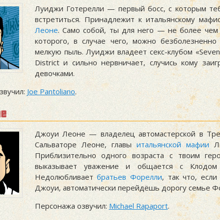
Луиджи Готерелли — первый босс, с которым те
встретиться. Принадлежит к итальянскому маф
Леоне
. Само собой, ты для него — не более чем 
которого, в случае чего, можно безболезненно
мелкую пыль. Луиджи владеет секс-клубом «Seven»
District и сильно нервничает, случись кому заиг
девочками.
звучил:
Joe Pantoliano
.
ne
Джоуи Леоне — владелец автомастерской в Тре
Сальваторе Леоне, главы
итальянской мафии
Ли
Приблизительно одного возраста с твоим геро
выказывает уважение и общается с Клодом
Недолюбливает
братьев Форелли
, так что, есл
Джоуи, автоматически перейдёшь дорогу семье Ф
Персонажа озвучил:
Michael Rapaport
.