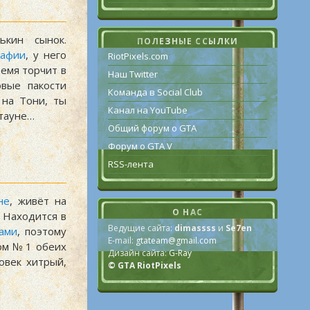
кин сынок.
ПОЛЕЗНЫЕ ССЫЛКИ
афии
, у него
RiotPixels.com
ремя торчит в
Наш Twitter
вые пакости
Команда в Social Club
 на Тони, ты
Канал на YouTube
-тауне…
Общий форум о GTA
.
Форум о GTA V
RSS-лента
не
, живёт на
О НАС
 Находится в
Ведущие сайта:
dimassss
и
Se7en
ами
, поэтому
E-mail:
gtateam@gmail.com
ом № 1 обеих
Дизайн сайта:
G-Ray
овек хитрый,
© GTA RiotPixels