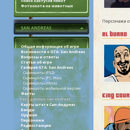
Поиск кактусов пейот
Фотоохота на животных
Персонажа о
el burro
Общая информация об игре
Все новости о GTA: San Andreas
Вопросы и ответы
Статьи об игре
Галерея GTA: San Andreas
Скриншоты (PS2)
Скриншоты (PC, Mac)
Скриншоты (Xbox)
Скриншоты мобильной версии
Факты
king cou
база данных san andreas
Карты штата Сан-Андреас
Банды
Оружие
Персонажи
Радиостанции