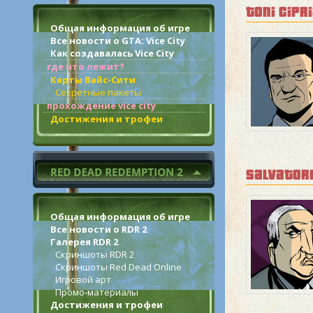
toni cipr
Общая информация об игре
Все новости о GTA: Vice City
Как создавалась Vice City
где что лежит?
Карты Вайс-Сити
Секретные пакеты
прохождение vice city
Достижения и трофеи
salvator
Общая информация об игре
Все новости о RDR 2
Галерея RDR 2
Скриншоты RDR 2
Скриншоты Red Dead Online
Игровой арт
Промо-материалы
Достижения и трофеи