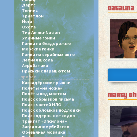
Дартс
catalina
Теннис
Триатлон
Йога
Охота
Тир Ammu-Nation
Уличные гонки
Гонки по бездорожью
Морские гонки
Гонки на серийных авто
Лётная школа
Аэробатика
Прыжки с парашютом
прочее
Каскадёрские прыжки
Полёты «на ноже»
Полёты под мостом
marty ch
Поиск обрывков письма
Поиск частей НЛО
Поиск обломков подлодки
Поиск ядерных отходов
Трактат «Эпсилона»
Загадочное убийство
Обезьянья мозаика