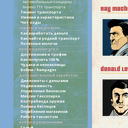
Автомобильные концерны
Анализ ТТХ транспорта
ray mach
Тюнинг транспорта
Умения и характеристики
Чит-коды
советы и подсказки
Как заработать деньги
Как найти редкий транспорт
Полезные мелочи
прохождение gta v
Достижения и трофеи
Как получить 100 %
Чудаки и незнакомцы
donald l
Бойни / Rampages
дополнительный заработок
Дипломаты с деньгами
Недвижимость
Управление бизнесом
Миссии таксопарка
Контрабанда оружия
Поимка беглецов
Ограбления магазинов
Работа таксистом
хобби и развлечения
Гольф