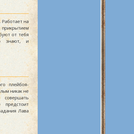
 Работает на
я прикрытием
буют от тебя
о знают, и
го плейбоя-
лым никак не
 совершать
е предстоит
задания Лава