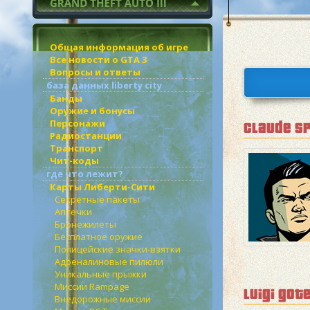
Общая информация об игре
Все новости о GTA 3
Вопросы и ответы
база данных liberty city
Банды
Оружие и бонусы
Персонажи
claude s
Радиостанции
Транспорт
Чит-коды
где что лежит?
Карты Либерти-Сити
Секретные пакеты
Аптечки
Бронежилеты
Бесплатное оружие
Полицейские значки-взятки
Адреналиновые пилюли
Уникальные прыжки
Миссии Rampage
luigi got
Внедорожные миссии