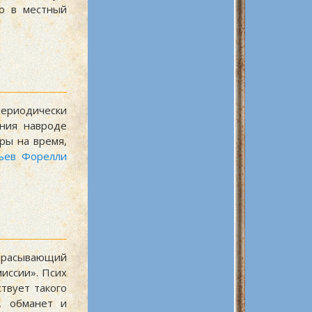
то в местный
периодически
ния навроде
ры на время,
ьев Форелли
дбрасывающий
иссии». Псих
твует такого
, обманет и