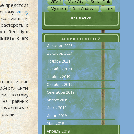
GTA 4
Vice City
Social Club
бе предстоит
Музыка
San Andreas
Патч
иозному
клану
жалкий панк,
Все метки
 растереть в
 в Red Light
рывать с его
АРХИВ НОВОСТЕЙ
Декабрь 2023
Декабрь 2021
Ноябрь 2021
Октябрь 2021
Ноябрь 2019
нтоне и сын
Октябрь 2019
берти-Сити.
Сентябрь 2019
ем, поэтому
Август 2019
 на равных.
и свяжешься с
Июль 2019
орелли.
Июнь 2019
Май 2019
Апрель 2019