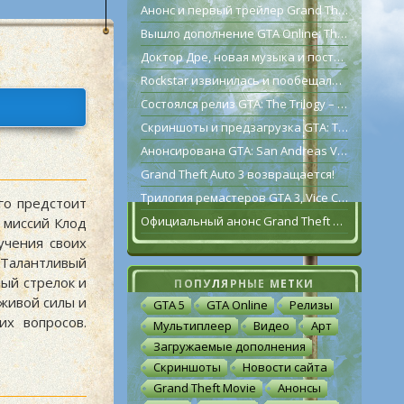
Анонс и первый трейлер Grand Theft Auto VI
Вышло дополнение GTA Online: The Contract
Доктор Дре, новая музыка и постаревший Франклин Клинтон в дополнении GTA Online: The Contract
Rockstar извинилась и пообещала исправить GTA: The Trilogy – The Definitive Edition [обновлено]
Состоялся релиз GTA: The Trilogy – The Definitive Edition
Скриншоты и предзагрузка GTA: The Trilogy – The Definitive Edition
Анонсирована GTA: San Andreas VR для Oculus Quest 2
Grand Theft Auto 3 возвращается!
Трилогия ремастеров GTA 3, Vice City и San Andreas выйдет 11 ноября
го предстоит
Официальный анонс Grand Theft Auto: The Trilogy – The Definitive Edition
 миссий Клод
учения своих
 Талантливый
ый стрелок и
ПОПУЛЯРНЫЕ МЕТКИ
живой силы и
GTA 5
GTA Online
Релизы
х вопросов.
Мультиплеер
Видео
Арт
Загружаемые дополнения
Скриншоты
Новости сайта
Grand Theft Movie
Анонсы