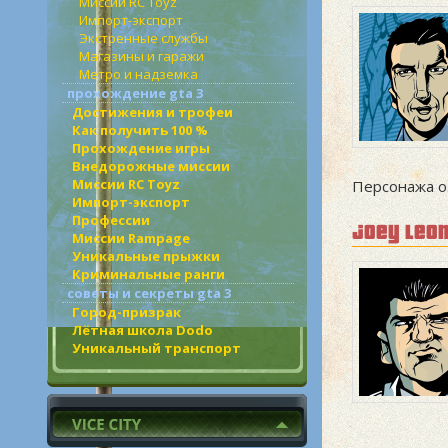
Миссии RC Toyz
Импорт-экспорт
Экстренные службы
Магазины и гаражи
Метро и надземка
прохождение gta 3
Достижения и трофеи
Как получить 100 %
Прохождение игры
Внедорожные миссии
Миссии RC Toyz
Персонажа о
Импорт-экспорт
Профессии
joey leo
Миссии Rampage
Уникальные прыжки
Криминальные ранги
советы и секреты gta 3
Город-призрак
Лётная школа Dodo
Уникальный транспорт