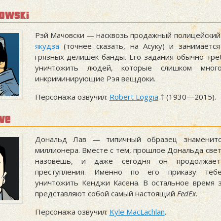
owski
Рэй Мачовски — насквозь продажный полицейский.
якудза
(точнее сказать, на Асуку) и занимаетс
грязных делишек банды. Его задания обычно тре
уничтожить людей, которые слишком мног
инкриминирующие Рэя вещдоки.
Персонажа озвучил:
Robert Loggia
† (1930—2015).
ove
Дональд Лав — типичный образец знаменито
миллионера. Вместе с тем, прошлое Дональда свет
назовёшь, и даже сегодня он продолжает
преступления. Именно по его приказу теб
уничтожить Кенджи Касена. В остальное время 
представляют собой самый настоящий
FedEx
.
Персонажа озвучил:
Kyle MacLachlan
.