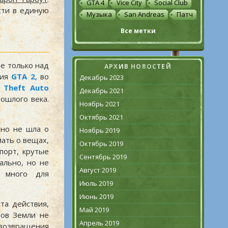
GTA 4
Vice City
Social Club
сти в единую
Музыка
San Andreas
Патч
Все метки
не только над
АРХИВ НОВОСТЕЙ
ния
GTA 2
, во
Декабрь 2023
 Theft Auto
Декабрь 2021
ошлого века.
Ноябрь 2021
Октябрь 2021
но не шла о
Ноябрь 2019
мать о вещах,
Октябрь 2019
порт, крутые
Сентябрь 2019
ально, но не
Август 2019
р много для
Июль 2019
Июнь 2019
та действия,
Май 2019
нов Земли не
Апрель 2019
 возвращения