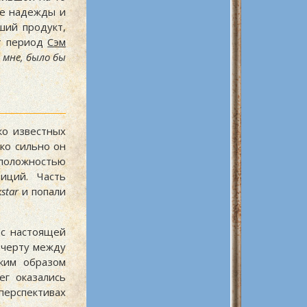
е надежды и
ший продукт,
от период
Сэм
 мне, было бы
ко известных
ко сильно он
положностью
иций. Часть
star
и попали
с настоящей
 черту между
ким образом
ег оказались
перспективах