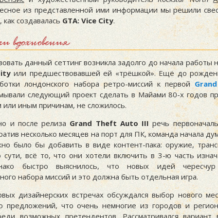
есное из представленной ими информации мы решили све
, как создавалась
GTA: Vice City
.
и вдохновения
зовать данный сеттинг возникла задолго до начала работы 
ity
или предшествовавшей ей «трёшкой». Ещё до рожде
ботки лондонского набора ретро-миссий к первой
Grand
мывали следующий проект сделать в Майами 80-х годов пр
м или иным причинам, не сложилось.
но и после релиза
Grand Theft Auto III
речь первоначаль
ратив несколько месяцев на порт для ПК, команда начала ду
но было бы добавить в виде контент-пака: оружие, транс
 сути, всё то, что они хотели включить в 3-ю часть изнач
нако быстро выяснилось, что новых идей чересчу
ого набора миссий и это должна быть отдельная игра.
рвых дизайнерских встречах обсуждался выбор нового мес
о предложений, что очень немногие из городов и регио
реди возможных претендентов. Рассматривался вариант