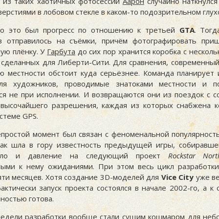
 из таких хаотичных фотосессий
Аарон
случайно наткнулся
ерстиями в лобовом стекле в каком-то подозрительном глух
но это был прогресс по отношению к третьей
GTA
. Тогд
в отправилось на съёмки, причём фотографировать приш
ую плёнку. У
Гарбута
до сих пор хранится коробка с нескол
 сделанных для Либерти-Сити. Для сравнения, современны
ю местности обстоит куда серьёзнее. Команда планирует 
для художников, проводимые знатоками местности и по
я не при исполнении. И возвращаются они из поездок с с
высочайшего разрешения, каждая из которых снабжена 
стеме GPS.
простой момент был связан с феноменальной популярнос
как шла в гору известность предыдущей игры, собиравш
осло и давление на следующий проект
Rockstar Nort
ыми к нему ожиданиями. При этом весь цикл разработк
яти месяцев. Хотя создание 3D-моделей для
Vice City
уже ве
актически запуск проекта состоялся в начале 2002-го, а к
ностью готова.
едели разработки вообще стали сущим кошмаром для неб