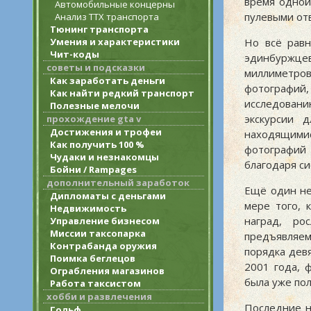
время одной
Автомобильные концерны
пулевыми отв
Анализ ТТХ транспорта
Тюнинг транспорта
Умения и характеристики
Но всё рав
Чит-коды
эдинбуржце
советы и подсказки
миллиметров
Как заработать деньги
фотографий,
Как найти редкий транспорт
исследовани
Полезные мелочи
экскурсии 
прохождение gta v
Достижения и трофеи
находящимис
Как получить 100 %
фотографий 
Чудаки и незнакомцы
благодаря си
Бойни / Rampages
дополнительный заработок
Ещё один не
Дипломаты с деньгами
мере того, 
Недвижимость
наград, р
Управление бизнесом
Миссии таксопарка
предъявляем
Контрабанда оружия
порядка дев
Поимка беглецов
2001 года, ф
Ограбления магазинов
была уже пол
Работа таксистом
хобби и развлечения
Последние н
Гольф