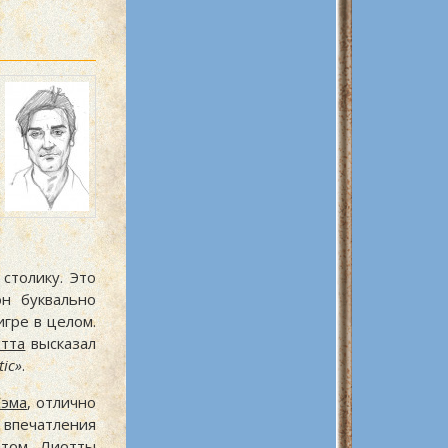
столику. Это
он буквально
гре в целом.
тта
высказал
tic
.
Сэма
, отлично
 впечатления
ентом
Лиотты