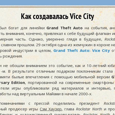
Как создавалась Vice City
был богат для линейки
Grand Theft Auto
на события, ан
сть внимания, конечно, привлекал к себе будущий флагман 
ерная часть. Однако, уверенно глядя в будущее,
Rocks
 славном прошлом. 29 октября одна из жемчужин в короне н
гровой индустрии в целом,
Grand Theft Auto: Vice City
от
ь рождения.
и не обошли вниманием это событие, как и 10-летний ю
1-м. В результате отличным подарком поклонникам стала
амяти былые впечатления с помощью мобильной версии
G
rsary Edition
, портированной на современные смартфоны
атели игры опубликовали ряд материалов и интервью, 
аботы над виртуальным Майами в начале 2000-х.
споминаниями с прессой поделились президент
Rocks
ьный продюсер игры
Сэм Хаузер
, глава
Rockstar North
и про
Бензис
и художественный руководитель
Rockstar North
А