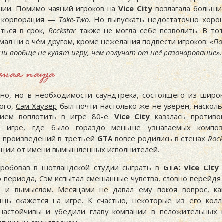
нии. Помимо чаяний игроков на
Vice City
возлагала больши
я корпорация —
Take-Two
. Но выпускать недостаточно хоро
ться в срок,
Rockstar
также не могла себе позволить. В т
мал ни о чём другом, кроме нежелания подвести игроков:
По
они вообще не купят игру, чем получат от неё разочарование
.
ьная пауза
нно, но в необходимости саундтрека, состоящего из широ
ого,
Сэм Хаузер
был почти настолько же не уверен, насколь
нием воплотить в игре 80-е.
Vice City
казалась противо
 игре, где было гораздо меньше узнаваемых композ
 произведений в третьей
GTA
вовсе родились в стенах
Rock
нции от имени вымышленных исполнителей.
робовав в шотландской студии сыграть в
GTA: Vice City
о периода,
Сэм
испытал смешанные чувства, словно перейдя
ю и вымыслом. Месяцами не давал ему покоя вопрос, ка
щь скажется на игре. К счастью, некоторые из его колл
настойчивы и убедили главу компании в положительных 