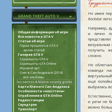
Трудност
Но имея пер
Rockstar
легко
Например,
А
Общая информация об игре
и лично п
Все новости о GTA V
представлял
Статьи об игре
визуальным 
Герои прошлого в GTA V
получить ж
… архив статей
Галерея GTA V
сложно.
Скриншоты GTA V
Скриншоты GTA Online
Не облегча
Игровой арт
команда на
Снег в Сан-Андреасе (2014)
виртуальный
… все альбомы
ещё попойк
los santos & blaine county guide
Карта Южного Сан-Андреаса
выбралась в
Особенности «некстгена»
Ограбления в GTA Online
Естественно,
Радиостанции
и речи не б
Саундтрек
можно больш
Транспорт