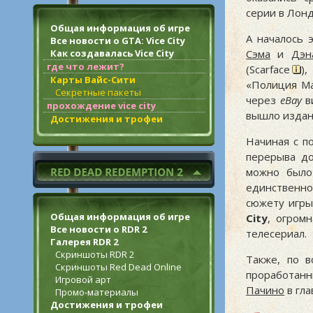
серии в Лонд
Общая информация об игре
А началось 
Все новости о GTA: Vice City
Как создавалась Vice City
Сэма
и
Дэн
где что лежит?
(Scarface
),
Карты Вайс-Сити
«Полиция Ма
Секретные пакеты
через
eBay
ви
прохождение vice city
вышло издан
Достижения и трофеи
Начиная с п
перерыва до
можно было
единственно
сюжету игры
Общая информация об игре
City
, огром
Все новости о RDR 2
телесериал.
Галерея RDR 2
Скриншоты RDR 2
Также, по 
Скриншоты Red Dead Online
проработан
Игровой арт
Пачино
в гла
Промо-материалы
Достижения и трофеи