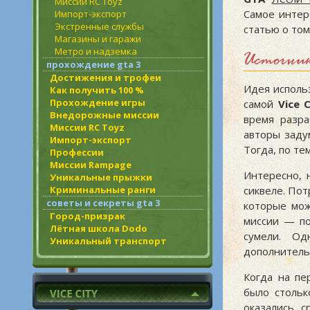
Миссии RC Toyz
Самое интер
Импорт-экспорт
Экстренные службы
статью о том
Магазины и гаражи
Метро и надземка
Источник
прохождение gta 3
Достижения и трофеи
Идея исполь
Как получить 100 %
Прохождение игры
самой
Vice C
Внедорожные миссии
время разра
Миссии RC Toyz
авторы заду
Импорт-экспорт
Тогда, по те
Профессии
Миссии Rampage
Интересно, 
Уникальные прыжки
Криминальные ранги
сиквеле. Пот
советы и секреты gta 3
которые мож
Город-призрак
миссии — по
Лётная школа Dodo
сумели. Од
Уникальный транспорт
дополнительн
Когда на пе
было стольк
оказались с