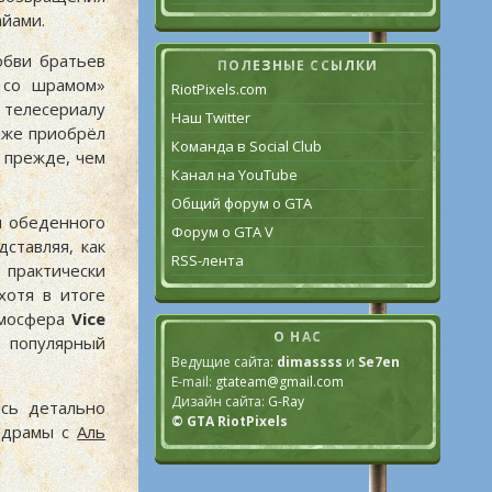
айами.
юбви братьев
ПОЛЕЗНЫЕ ССЫЛКИ
 со шрамом»
RiotPixels.com
 телесериалу
Наш Twitter
аже приобрёл
Команда в Social Club
 прежде, чем
Канал на YouTube
Общий форум о GTA
я обеденного
Форум о GTA V
ставляя, как
RSS-лента
практически
хотя в итоге
тмосфера
Vice
О НАС
а популярный
Ведущие сайта:
dimassss
и
Se7en
E-mail:
gtateam@gmail.com
Дизайн сайта:
G-Ray
ись детально
© GTA RiotPixels
 драмы с
Аль