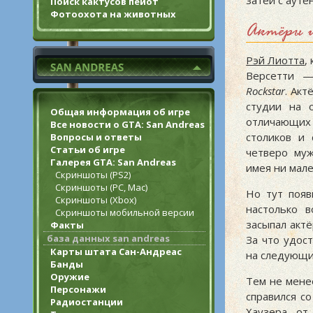
затеи с ауте
Поиск кактусов пейот
Фотоохота на животных
Актёры 
Рэй Лиотта
,
Версетти —
Rockstar
. Акт
студии на 
Общая информация об игре
отличающих 
Все новости о GTA: San Andreas
столиков и 
Вопросы и ответы
Статьи об игре
четверо муж
Галерея GTA: San Andreas
имея ни мале
Скриншоты (PS2)
Скриншоты (PC, Mac)
Но тут поя
Скриншоты (Xbox)
настолько 
Скриншоты мобильной версии
засыпал акт
Факты
база данных san andreas
За что удос
Карты штата Сан-Андреас
на следующи
Банды
Оружие
Тем не мен
Персонажи
справился с
Радиостанции
Хаузера
от 