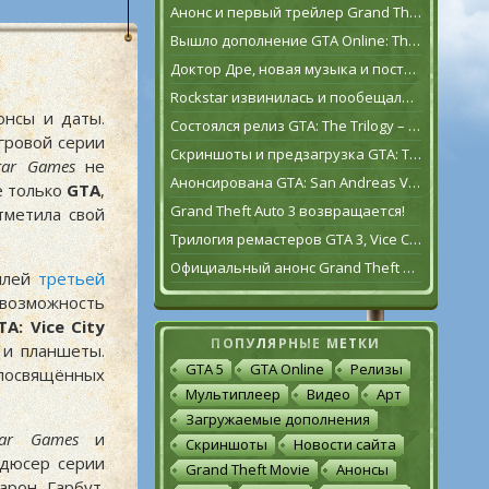
Анонс и первый трейлер Grand Theft Auto VI
Вышло дополнение GTA Online: The Contract
Доктор Дре, новая музыка и постаревший Франклин Клинтон в дополнении GTA Online: The Contract
Rockstar извинилась и пообещала исправить GTA: The Trilogy – The Definitive Edition [обновлено]
онсы и даты.
Состоялся релиз GTA: The Trilogy – The Definitive Edition
игровой серии
Скриншоты и предзагрузка GTA: The Trilogy – The Definitive Edition
tar Games
не
Анонсирована GTA: San Andreas VR для Oculus Quest 2
е только
GTA
,
Grand Theft Auto 3 возвращается!
метила свой
Трилогия ремастеров GTA 3, Vice City и San Andreas выйдет 11 ноября
Официальный анонс Grand Theft Auto: The Trilogy – The Definitive Edition
билей
третьей
 возможность
TA: Vice City
ПОПУЛЯРНЫЕ МЕТКИ
 и планшеты.
GTA 5
GTA Online
Релизы
посвящённых
Мультиплеер
Видео
Арт
Загружаемые дополнения
tar Games
и
Скриншоты
Новости сайта
дюсер серии
Grand Theft Movie
Анонсы
арон Гарбут
.