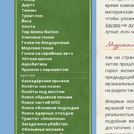
Дартс
время компа
Теннис
материнска
Триатлон
чтобы уложи
Йога
Хаузер
не ду
Охота
лучше, если 
Тир Ammu-Nation
Уличные гонки
Гонки по бездорожью
Музыкал
Морские гонки
Гонки на серийных авто
Как ни стра
Лётная школа
хитов прошл
Аэробатика
Прыжки с парашютом
горел жела
прочее
предыдущей
Каскадёрские прыжки
музыкальных
Полёты «на ноже»
на радиоста
Полёты под мостом
Поиск обрывков письма
Впервые поп
Поиск частей НЛО
музыкой тог
Поиск обломков подлодки
Поиск ядерных отходов
реальность
Трактат «Эпсилона»
подобная ве
Загадочное убийство
достаточно 
Обезьянья мозаика