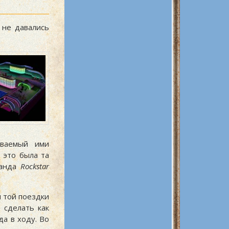
 не давались
аваемый ими
 это была та
манда
Rockstar
я той поездки
 сделать как
а в ходу. Во