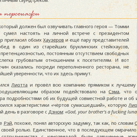
нтичным саундтреком.
и персонажи
 который должен был озвучивать главного героя — Томми
 сумел настоять на личной встрече с президентом
ёр пригласил обоих
Хаузеров
и ещё пару представителей
обед в один из старейших бруклинских стейкхаусов,
претенциозностью, постоянным отсутствием свободных
слегка грубоватым отношением к посетителям. И вот
чин оказались посреди переполненного ресторана, не
йшей уверенности, что их здесь примут.
вился
Лиотта
и провёл всю компанию прямиком к лучшему 
воодушевляющим образом подействовало на
Сэма
, что 
ёра подробностями об их будущей совместной работе и об и
тоился характеристики «чёртов сумасшедший», которую
Лио
й день в разговоре с
Дэном
:
God, your brother’s a fucking luna
ее
Рэй
, похоже, понял авторскую задумку, так как, по словам
о своей ролью. Единственное, что в последующем омрачило
сотрудничества с кинозвездой, были озвученные аг