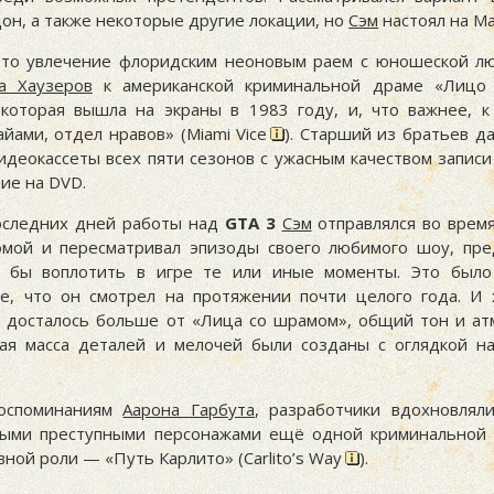
он, а также некоторые другие локации, но
Сэм
настоял на М
это увлечение флоридским неоновым раем с юношеской л
а Хаузеров
к американской криминальной драме «Лицо
 которая вышла на экраны в 1983 году, и, что важнее, к
йами, отдел нравов» (Miami Vice
). Старший из братьев д
деокассеты всех пяти сезонов с ужасным качеством записи
ие на DVD.
оследних дней работы над
GTA 3
Сэм
отправлялся во врем
мой и пересматривал эпизоды своего любимого шоу, пред
 бы воплотить в игре те или иные моменты. Это было 
е, что он смотрел на протяжении почти целого года. И 
 досталось больше от «Лица со шрамом», общий тон и а
ная масса деталей и мелочей были созданы с оглядкой н
воспоминаниям
Аарона Гарбута
, разработчики вдохновлял
ными преступными персонажами ещё одной криминальной
вной роли — «Путь Карлито» (Carlito’s Way
).