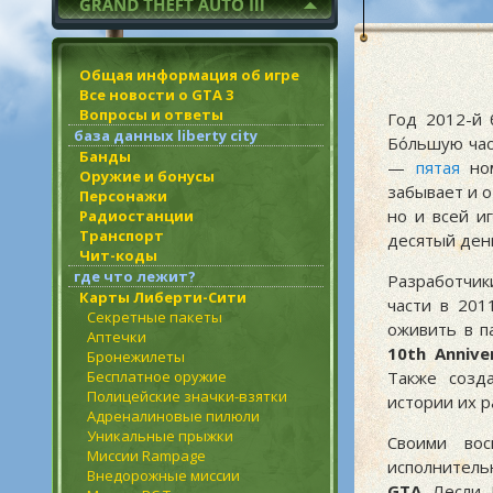
Общая информация об игре
Все новости о GTA 3
Вопросы и ответы
Год 2012-й 
база данных liberty city
Бо́льшую ча
Банды
—
пятая
ном
Оружие и бонусы
забывает и о
Персонажи
но и всей и
Радиостанции
Транспорт
десятый ден
Чит-коды
где что лежит?
Разработчик
Карты Либерти-Сити
части в 201
Секретные пакеты
оживить в п
Аптечки
10th Annive
Бронежилеты
Бесплатное оружие
Также созд
Полицейские значки-взятки
истории их р
Адреналиновые пилюли
Уникальные прыжки
Своими во
Миссии Rampage
исполнител
Внедорожные миссии
GTA
Лесли 