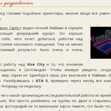
и разработки
ед глазами подобные ориентиры, многие вещи всё равно
.
арон Гарбут
видел ночной Майами в сериале
осещал флоридский курорт. Он хорошо
 себе, чего хочет добиться, работая над
стилем неонового освещения. Тем не менее
елаемый результат было очень и очень
ло работу над
Vice City
и то, что основная
ходилась в Шотландии. Чтобы вживую увидеть созд
 мир, парни из Эдинбурга лишь раз выезжали в Майами. И
а. Разобравшись с
GTA 3
, примерно через месяц вся ко
о Флориду на недельку.
 ни о какой организации исследовательской работы во врем
ыло. Все просто разбились на группы по двое и старались
е фотографий на те маленькие карты памяти, что были тогд