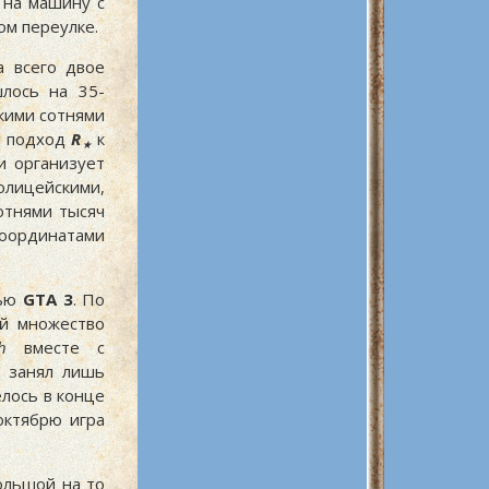
 на машину с
ом переулке.
а всего двое
лось на 35-
ькими сотнями
й подход
R
к
★
и организует
лицейскими,
отнями тысяч
координатами
тью
GTA 3
. По
ей множество
h
вместе с
и занял лишь
лось в конце
 октябрю игра
ольшой на то