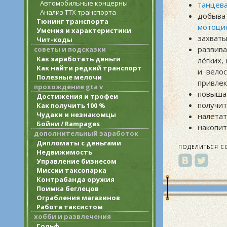
Автомобильные концерны
танцев
Анализ ТТХ транспорта
добыва
Тюнинг транспорта
мотоци
Умения и характеристики
захват
Чит-коды
развив
советы и подсказки
Как заработать деньги
лёгких,
Как найти редкий транспорт
и велос
Полезные мелочи
привлек
прохождение gta v
повышат
Достижения и трофеи
получит
Как получить 100 %
Чудаки и незнакомцы
налетат
Бойни / Rampages
накопит
дополнительный заработок
Дипломаты с деньгами
ПОДЕЛИТЬСЯ С
Недвижимость
Управление бизнесом
Миссии таксопарка
Контрабанда оружия
Поимка беглецов
Ограбления магазинов
Работа таксистом
хобби и развлечения
Гольф