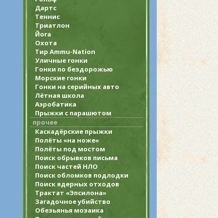
Дартс
Теннис
Триатлон
Йога
Охота
Тир Ammu-Nation
Уличные гонки
Гонки по бездорожью
Морские гонки
Гонки на серийных авто
Лётная школа
Аэробатика
Прыжки с парашютом
прочее
Каскадёрские прыжки
Полёты «на ноже»
Полёты под мостом
Поиск обрывков письма
Поиск частей НЛО
Поиск обломков подлодки
Поиск ядерных отходов
Трактат «Эпсилона»
Загадочное убийство
Обезьянья мозаика