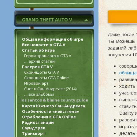
Даже после 
Общая информация об игре
Ты можешь 
Все новости о GTA V
заданий либ
Статьи об игре
получения 10
Герои прошлого в GTA V
… архив статей
соверш
Галерея GTA V
Скриншоты GTA V
обчища
Скриншоты GTA Online
развив
Игровой арт
ходить
Снег в Сан-Андреасе (2014)
участво
… все альбомы
выполн
los santos & blaine county guide
Карта Южного Сан-Андреаса
ставит
Особенности «некстгена»
Duality 
Ограбления в GTA Online
разорят
Радиостанции
играть 
Саундтрек
делать 
Транспорт