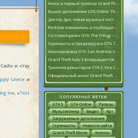
Анонс и первый трейлер Grand Theft Auto VI
Вышло дополнение GTA Online: The Contract
Доктор Дре, новая музыка и постаревший Франклин Клинтон в дополнении GTA Online: The Contract
Rockstar извинилась и пообещала исправить GTA: The Trilogy – The Definitive Edition [обновлено]
Состоялся релиз GTA: The Trilogy – The Definitive Edition
Скриншоты и предзагрузка GTA: The Trilogy – The Definitive Edition
Анонсирована GTA: San Andreas VR для Oculus Quest 2
Grand Theft Auto 3 возвращается!
Cash» и «Yay
Трилогия ремастеров GTA 3, Vice City и San Andreas выйдет 11 ноября
Официальный анонс Grand Theft Auto: The Trilogy – The Definitive Edition
pply Lines
» и
ing In
», «
Test
ПОПУЛЯРНЫЕ МЕТКИ
GTA 5
GTA Online
Релизы
Мультиплеер
Видео
Арт
Загружаемые дополнения
Скриншоты
Новости сайта
Grand Theft Movie
Анонсы