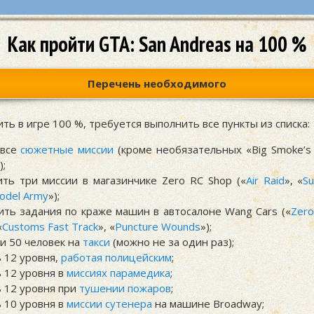
Как пройти GTA: San Andreas на 100 %
Перечень необходимого
ть в игре 100 %, требуется выполнить все пункты из списка:
 все
сюжетные миссии
(кроме необязательных «Big Smoke’s 
);
ть три миссии в магазинчике Zero RC Shop («
Air Raid
», «
Su
odel Army
»);
ть задания по краже машин в автосалоне Wang Cars («
Zero
«
Customs Fast Track
», «
Puncture Wounds
»);
и 50 человек на
такси
(можно не за один раз);
 12 уровня,
работая полицейским
;
 12 уровня в
миссиях парамедика
;
 12 уровня при
тушении пожаров
;
 10 уровня в
миссии сутенера
на машине Broadway;