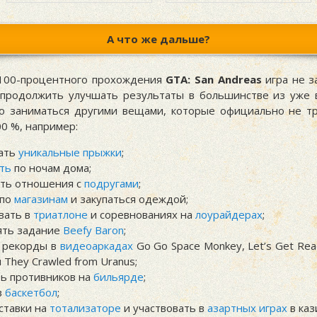
А что же дальше?
100-процентного прохождения
GTA: San Andreas
игра не з
продолжить улучшать результаты в большинстве из уже 
о заниматься другими вещами, которые официально не т
0 %, например:
ать
уникальные прыжки
;
ть
по ночам дома;
ать отношения с
подругами
;
 по
магазинам
и закупаться одеждой;
вать в
триатлоне
и соревнованиях на
лоурайдерах
;
ять задание
Beefy Baron
;
ь рекорды в
видеоаркадах
Go Go Space Monkey, Let’s Get Rea
и They Crawled from Uranus;
ь противников на
бильярде
;
в
баскетбол
;
ставки на
тотализаторе
и участвовать в
азартных играх
в каз