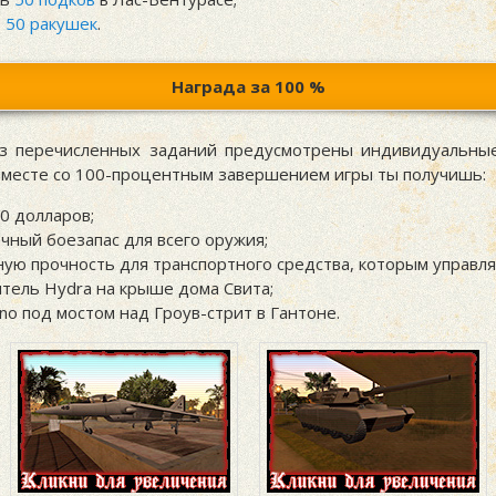
ь
50 ракушек
.
Награда за 100 %
з перечисленных заданий предусмотрены индивидуальны
вместе со 100-процентным завершением игры ты получишь:
00
долларов;
чный боезапас для всего оружия;
ую прочность для транспортного средства, которым управл
тель Hydra на крыше дома Свита;
ino под мостом над Гроув-стрит в Гантоне.