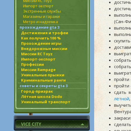
Миссии RC Toyz
достичь
Импорт-экспорт
достичь
Экстренные службы
выполн
Магазины и гаражи
(Сан-Фи
Метро и надземка
прохождение gta 3
выполн
Достижения и трофеи
выполн
Как получить 100 %
скупить
Прохождение игры
достави
Внедорожные миссии
выигра
Миссии RC Toyz
Импорт-экспорт
собрать
Профессии
собрать
Миссии Rampage
выигра
Уникальные прыжки
пройти
Криминальные ранги
пройти
советы и секреты gta 3
Город-призрак
сдать 
Лётная школа Dodo
лётной
Уникальный транспорт
выучит
Вентура
закрас
сделат
отыска