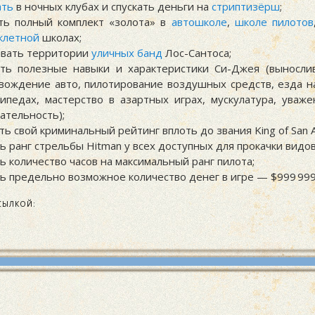
ать
в ночных клубах и спускать деньги на
стриптизёрш
;
ть полный комплект «золота» в
автошколе
,
школе пилотов
клетной
школах;
ывать территории
уличных банд
Лос-Сантоса;
ать полезные навыки и характеристики Си-Джея (выносли
 вождение авто, пилотирование воздушных средств, езда н
ипедах, мастерство в азартных играх, мускулатура, уваж
ательность);
ь свой криминальный рейтинг вплоть до звания King of San A
ь ранг стрельбы Hitman у всех доступных для прокачки видо
ь количество часов на максимальный ранг пилота;
ь предельно возможное количество денег в игре —
$999 999
СЫЛКОЙ: