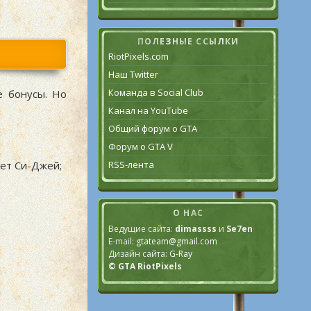
ПОЛЕЗНЫЕ ССЫЛКИ
RiotPixels.com
Наш Twitter
Команда в Social Club
е бонусы. Но
Канал на YouTube
Общий форум о GTA
Форум о GTA V
RSS-лента
яет Си-Джей;
О НАС
Ведущие сайта:
dimassss
и
Se7en
E-mail:
gtateam@gmail.com
Дизайн сайта:
G-Ray
© GTA RiotPixels