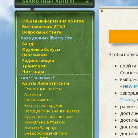
Общая информация об игре
Все новости о GTA 3
Вопросы и ответы
база данных liberty city
Банды
Оружие и бонусы
Чтобы получи
Персонажи
Радиостанции
пройти
Транспорт
Чит-коды
Courier»
где что лежит?
выполни
Карты Либерти-Сити
«
New M
Секретные пакеты
заверши
Аптечки
Drive
», 
Бронежилеты
Бесплатное оружие
развезт
Полицейские значки-взятки
достичь
Адреналиновые пилюли
достичь
Уникальные прыжки
достичь
Миссии Rampage
Внедорожные миссии
достичь