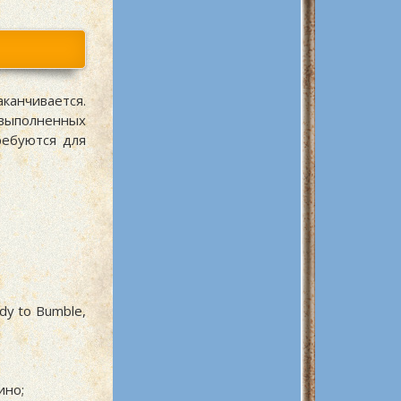
аканчивается.
выполненных
ребуются для
dy to Bumble,
ино;