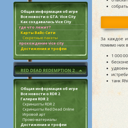
собрат
Общая информация об игре
Все новости о GTA: Vice City
Как создавалась Vice City
где что лежит?
Карты Вайс-Сити
Секретные пакеты
За каждое и
прохождение vice city
помимо них 
Достижения и трофеи
1 000 0
бесконе
удвоенн
истреби
танк Rh
Общая информация об игре
Все новости о RDR 2
Галерея RDR 2
Скриншоты RDR 2
Скриншоты Red Dead Online
Игровой арт
Промо-материалы
Достижения и трофеи