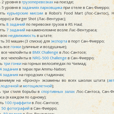
 2 уровня в
грузоперевозках
на поезде;
 5 уровня в
заданиях парковщика
при отеле в Сан-Фиерро;
ить
курьерские миссии
в Roboi’s Food Mart (Лос-Сантос), 
ерро) и Burger Shot (Лас-Вентурас);
ить
8 заданий
по перевозке грузов в RS Haul;
ить
7 заданий
на каменоломне возле Лас-Вентураса;
 всю
недвижимость
в штате;
ть 30 машин (3 списка) для
экспорта
в порт Сан-Фиерро;
ть все
гонки
(уличные и воздушные);
 все чекпойнты в
BMX Challenge
в Лос-Сантосе;
 все чекпойнты в
NRG-500 Challenge
в Сан-Фиерро;
ть
три гонки
на горных велосипедах по Чилиад;
4 задания
в тирах при Ammu-Nation;
4 задания
на городских стадионах;
минимум на «бронзу» экзамены во всех школах штата (
ав
,
лодочной
и
мотоциклетной
);
ь три стиля борьбы в
спортивных залах
Лос-Сантоса, Сан-Ф
са (в каждом по одному);
ить
100 граффити
в Лос-Сантосе;
ь
50 фотографий
в Сан-Фиерро;
ть
50 подков
в Лас-Вентурасе;