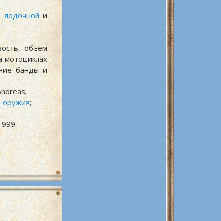
,
лодочной
и
вость, объём
а мотоциклах
ение банды и
ndreas;
в
оружия
;
 999
.