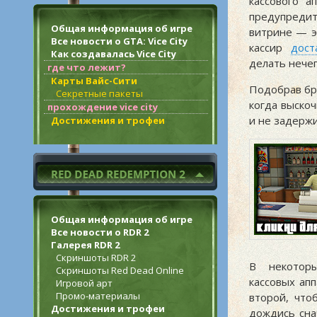
кассового а
предупредит
Общая информация об игре
витрине — э
Все новости о GTA: Vice City
кассир
дост
Как создавалась Vice City
делать нечег
где что лежит?
Карты Вайс-Сити
Подобрав бр
Секретные пакеты
когда выско
прохождение vice city
и не задержи
Достижения и трофеи
Общая информация об игре
Все новости о RDR 2
Галерея RDR 2
Скриншоты RDR 2
В некоторы
Скриншоты Red Dead Online
кассовых ап
Игровой арт
Промо-материалы
второй, что
Достижения и трофеи
дождись сна