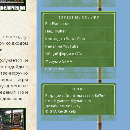
ПОЛЕЗНЫЕ ССЫЛКИ
RiotPixels.com
Наш Twitter
. И ещё одну,
Команда в Social Club
дом со входом
Канал на YouTube
и.
Общий форум о GTA
(случается и
Форум о GTA V
ам подойди к
RSS-лента
твенноручно
Герои игры
екунд меньше
О НАС
ведения. Но и
Ведущие сайта:
dimassss
и
Se7en
н долларов.
E-mail:
gtateam@gmail.com
Дизайн сайта:
G-Ray
© GTA RiotPixels