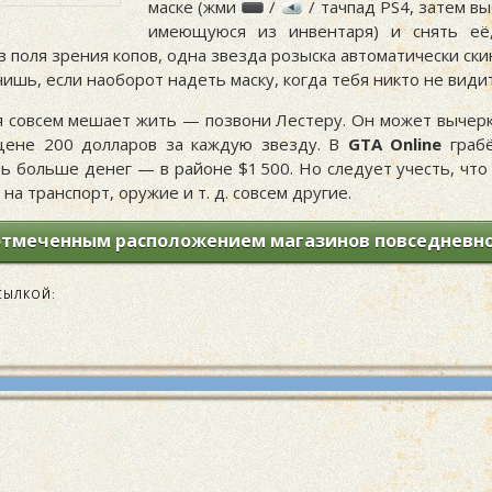
маске (жми
/
/ тачпад PS4, затем в
имеющуюся из инвентаря) и снять её,
 поля зрения копов, одна звезда розыска автоматически ски
ишь, если наоборот надеть маску, когда тебя никто не видит
я совсем мешает жить — позвони Лестеру. Он может вычерк
цене 200 долларов за каждую звезду. В
GTA Online
грабё
ь больше денег — в районе $1 500. Но следует учесть, что
 на транспорт, оружие и т. д. совсем другие.
 отмеченным расположением магазинов повседневно
СЫЛКОЙ: