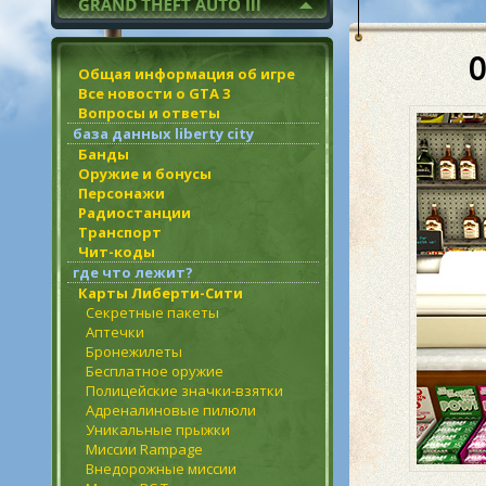
О
Общая информация об игре
Все новости о GTA 3
Вопросы и ответы
база данных liberty city
Банды
Оружие и бонусы
Персонажи
Радиостанции
Транспорт
Чит-коды
где что лежит?
Карты Либерти-Сити
Секретные пакеты
Аптечки
Бронежилеты
Бесплатное оружие
Полицейские значки-взятки
Адреналиновые пилюли
Уникальные прыжки
Миссии Rampage
Внедорожные миссии