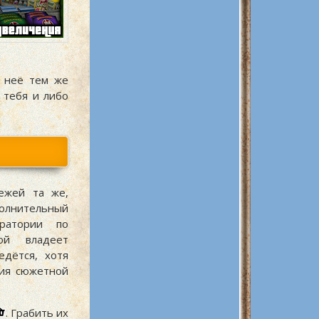
в неё тем же
 тебя и либо
ежей та же,
олнительный
ратории по
рой владеет
едётся, хотя
ния сюжетной
. Грабить их