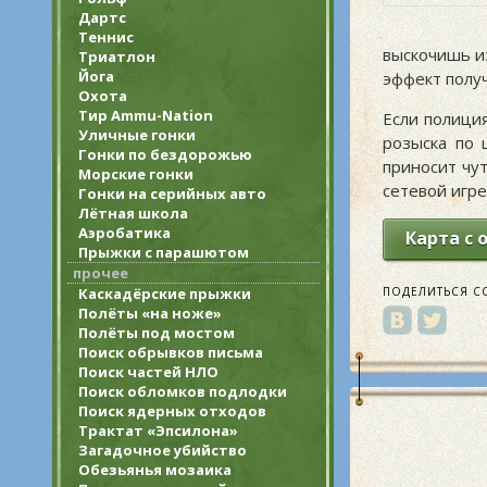
Дартс
Теннис
выскочишь из
Триатлон
Йога
эффект получ
Охота
Тир Ammu-Nation
Если полици
Уличные гонки
розыска по 
Гонки по бездорожью
приносит чут
Морские гонки
сетевой игре
Гонки на серийных авто
Лётная школа
Аэробатика
Карта с
Прыжки с парашютом
прочее
ПОДЕЛИТЬСЯ С
Каскадёрские прыжки
Полёты «на ноже»
Полёты под мостом
Поиск обрывков письма
Поиск частей НЛО
Поиск обломков подлодки
Поиск ядерных отходов
Трактат «Эпсилона»
Загадочное убийство
Обезьянья мозаика