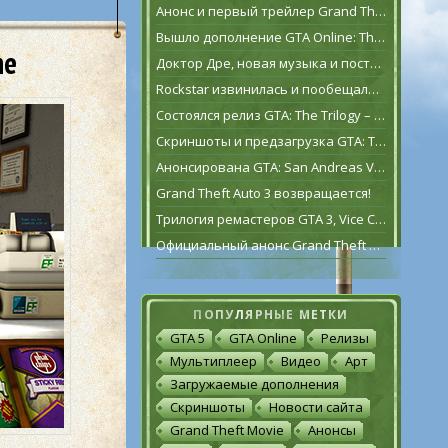
Анонс и первый трейлер Grand Theft Auto VI
Вышло дополнение GTA Online: The Contract
ne
Доктор Дре, новая музыка и постаревший Франклин Клинтон в дополнении GTA Online: The Contract
Rockstar извинилась и пообещала исправить GTA: The Trilogy – The Definitive Edition [обновлено]
Состоялся релиз GTA: The Trilogy – The Definitive Edition
Скриншоты и предзагрузка GTA: The Trilogy – The Definitive Edition
Анонсирована GTA: San Andreas VR для Oculus Quest 2
Grand Theft Auto 3 возвращается!
Трилогия ремастеров GTA 3, Vice City и San Andreas выйдет 11 ноября
Официальный анонс Grand Theft Auto: The Trilogy – The Definitive Edition
ПОПУЛЯРНЫЕ МЕТКИ
GTA 5
GTA Online
Релизы
Мультиплеер
Видео
Арт
Загружаемые дополнения
Скриншоты
Новости сайта
Grand Theft Movie
Анонсы