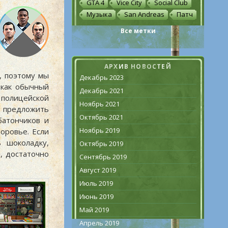
GTA 4
Vice City
Social Club
Музыка
San Andreas
Патч
Все метки
АРХИВ НОВОСТЕЙ
, поэтому мы
Декабрь 2023
 как обычный
Декабрь 2021
 полицейской
Ноябрь 2021
д предложить
Октябрь 2021
батончиков и
Ноябрь 2019
оровье. Если
 шоколадку,
Октябрь 2019
м, достаточно
Сентябрь 2019
Август 2019
Июль 2019
Июнь 2019
Май 2019
Апрель 2019