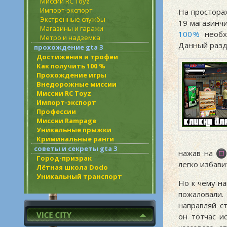
Миссии RC Toyz
Импорт-экспорт
На простора
Экстренные службы
19 магазинч
Магазины и гаражи
100 %
необх
Метро и надземка
Данный разде
прохождение gta 3
Достижения и трофеи
Как получить 100 %
Прохождение игры
Внедорожные миссии
Миссии RC Toyz
Импорт-экспорт
Профессии
Миссии Rampage
Уникальные прыжки
Криминальные ранги
советы и секреты gta 3
нажав на
Город-призрак
легко избави
Лётная школа Dodo
Уникальный транспорт
Но к чему на
пожаловали.
направляй с
он тотчас и