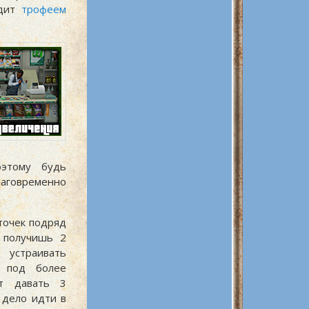
адит
трофеем
оэтому будь
аговременно
точек подряд
 получишь 2
устраивать
ь под более
ут давать 3
 дело идти в