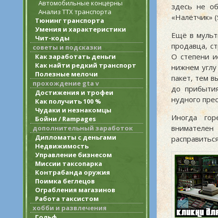
Автомобильные концерны
здесь не об
Анализ ТТХ транспорта
«Налётчик» (S
Тюнинг транспорта
Умения и характеристики
Ещё в мульт
Чит-коды
продавца, с
советы и подсказки
О степени и
Как заработать деньги
Как найти редкий транспорт
нижнем углу
Полезные мелочи
пакет, тем 
прохождение gta v
до прибытия
Достижения и трофеи
нудного пре
Как получить 100 %
Чудаки и незнакомцы
Иногда гор
Бойни / Rampages
внимателен
дополнительный заработок
Дипломаты с деньгами
расправиться
Недвижимость
Управление бизнесом
Миссии таксопарка
Контрабанда оружия
Поимка беглецов
Ограбления магазинов
Работа таксистом
хобби и развлечения
Гольф