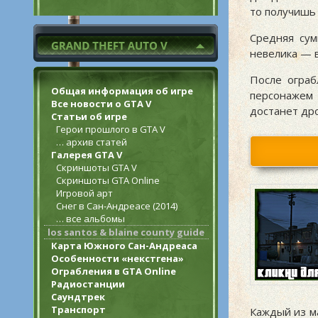
то получишь
Средняя сум
невелика — в
После ограб
Общая информация об игре
персонажем 
Все новости о GTA V
достанет дро
Статьи об игре
Герои прошлого в GTA V
… архив статей
Галерея GTA V
Скриншоты GTA V
Скриншоты GTA Online
Игровой арт
Снег в Сан-Андреасе (2014)
… все альбомы
los santos & blaine county guide
Карта Южного Сан-Андреаса
Особенности «некстгена»
Ограбления в GTA Online
Радиостанции
Саундтрек
Транспорт
Каждый из м