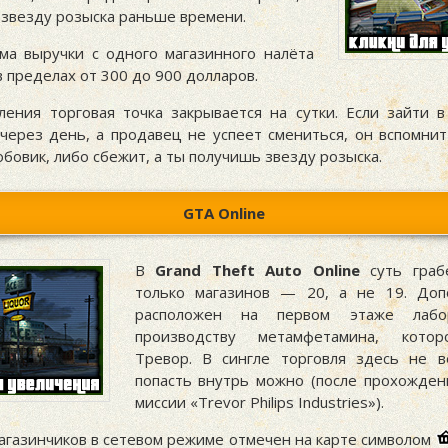
 звезду розыска раньше времени.
ма выручки с одного магазинного налёта
 пределах от 300 до 900 долларов.
ления торговая точка закрывается на сутки. Если зайти 
через день, а продавец не успеет смениться, он вспомнит
бовик, либо сбежит, а ты получишь звезду розыска.
GTA Online
В
Grand Theft Auto Online
суть граб
только магазинов — 20, а не 19. Доп
расположен на первом этаже лабо
производству метамфетамина, кото
Тревор. В сингле торговля здесь не в
попасть внутрь можно (после прохожде
миссии «
Trevor Philips Industries
»).
агазинчиков в сетевом режиме отмечен на карте символом