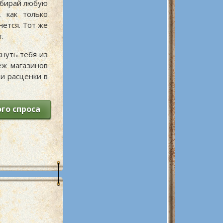
ыбирай любую
 как только
нется. Тот же
.
нуть тебя из
ж магазинов
 и расценки в
го спроса