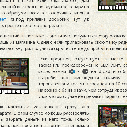
ппарата в пакет. Если отказывается, дай
ельный выстрел в воздух или по товару на
то образумит всех несговорчивых. Иногда
аёт
из-под прилавка дробовик. Тут уж
о, проще всего его застрелить.
ошенный на пол пакет с деньгами, получишь звезду розыска
чишь из магазина. Однако если припарковать свою тачку ря
ваться внутри, получится скрыться ещё до прибытия полици
Если продавец отсутствует на месте 
такое) или преждевременно был убит, с
кассе, нажми
/
на d-pad и собс
выгреби всю имеющуюся наличку. 
торопятся: они тратят в среднем на 10 с
на возню с банкнотами, чем сотрудник за
улов в этом случае не превысит пары соте
х магазинах установлены сразу два
парата. В этом случае можешь расстрелять
бы забрать деньги из него тоже. Только
чала, пока продавец закончит с первым, а