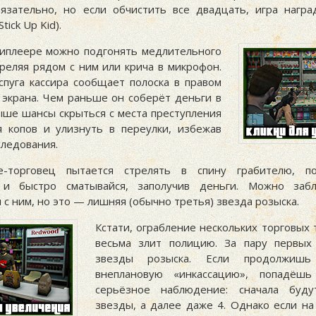
язательно, но если обчистить все двадцать, игра нагр
tick Up Kid).
иплеере можно подгонять медлительного
треляя рядом с ним или крича в микрофон.
спуга кассира сообщает полоска в правом
 экрана. Чем раньше он соберёт деньги в
выше шансы скрыться с места преступления
 копов и улизнуть в переулки, избежав
следования.
е-торговец пытается стрелять в спину грабителю, п
 и быстро сматывайся, заполучив деньги. Можно забл
 с ним, но это — лишняя (обычно третья) звезда розыска.
Кстати, ограбление нескольких торговых 
весьма злит полицию. За пару первых
звезды розыска. Если продолжишь 
внеплановую «инкассацию», попадёш
серьёзное наблюдение: сначала буд
звезды, а далее даже 4. Однако если на