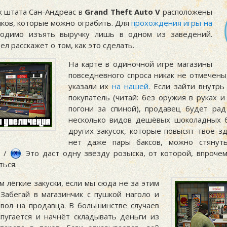
х штата Сан-Андреас в
Grand Theft Auto V
расположены
иков, которые можно ограбить. Для
прохождения игры на
одимо изъять выручку лишь в одном из заведений.
л расскажет о том, как это сделать.
На карте в одиночной игре магазины
повседневного спроса никак не отмечены
указали их
на нашей
. Если зайти внутрь
покупатель (читай: без оружия в руках и
погони за спиной), продавец будет ра
несколько видов дешёвых шоколадных 
других закусок, которые повысят твоё зд
нет даже пары баксов, можно стянуть
/
. Это даст одну звезду розыска, от которой, впроче
ться.
м лёгкие закуски, если мы сюда не за этим
 Забегай в магазинчик с пушкой наголо и
твол на продавца. В большинстве случаев
спугается и начнёт складывать деньги из