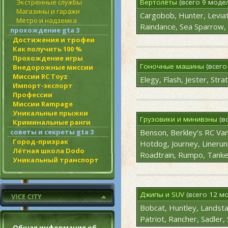
Экстренные службы
Вертолёты
(всего 9 моде
Магазины и гаражи
Cargobob, Hunter, Leviat
Метро и надземка
Raindance, Sea Sparrow,
прохождение gta 3
Достижения и трофеи
Как получить 100 %
Прохождение игры
Гоночные машины
(всего
Внедорожные миссии
Миссии RC Toyz
Elegy, Flash, Jester, Str
Импорт-экспорт
Профессии
Миссии Rampage
Уникальные прыжки
Грузовики и минивэны
(в
Криминальные ранги
советы и секреты gta 3
Benson, Berkley’s RC Van
Город-призрак
Hotdog, Journey, Lineru
Лётная школа Dodo
Roadtrain, Rumpo, Tanke
Уникальный транспорт
Джипы и SUV
(всего 12 м
Bobcat, Huntley, Landsta
Patriot, Rancher, Sadler
Общая информация об