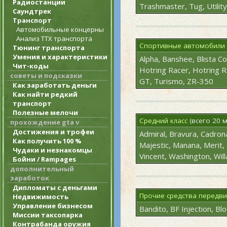
Радиостанции
Trashmaster, Tug, Utilit
Саундтрек
Транспорт
Автомобильные концерны
Анализ ТТХ транспорта
Спортивные автомобили
Тюнинг транспорта
Умения и характеристики
Alpha, Banshee, Blista Co
Чит-коды
Hotring Racer, Hotring Ra
советы и подсказки
GT, Turismo, ZR-350
Как заработать деньги
Как найти редкий
транспорт
Полезные мелочи
Средний класс
(всего 20 
прохождение gta v
Достижения и трофеи
Admiral, Bravura, Cadron
Как получить 100 %
Majestic, Manana, Merit, 
Чудаки и незнакомцы
Vincent, Washington, Will
Бойни / Rampages
дополнительный
заработок
Дипломаты с деньгами
Прочие средства передв
Недвижимость
Управление бизнесом
Bandito, BF Injection, B
Миссии таксопарка
Контрабанда оружия