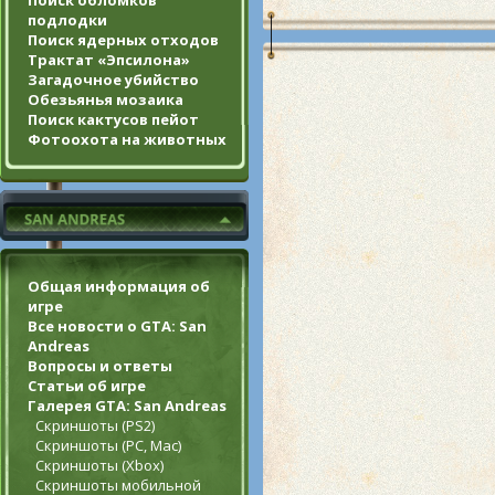
Поиск обломков
подлодки
Поиск ядерных отходов
Трактат «Эпсилона»
Загадочное убийство
Обезьянья мозаика
Поиск кактусов пейот
Фотоохота на животных
Общая информация об
игре
Все новости о GTA: San
Andreas
Вопросы и ответы
Статьи об игре
Галерея GTA: San Andreas
Скриншоты (PS2)
Скриншоты (PC, Mac)
Скриншоты (Xbox)
Скриншоты мобильной