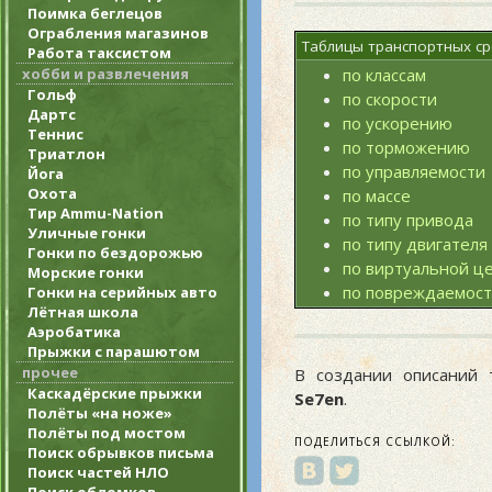
Поимка беглецов
Ограбления магазинов
Таблицы транспортных ср
Работа таксистом
хобби и развлечения
по классам
Гольф
по скорости
Дартс
по ускорению
Теннис
по торможению
Триатлон
по управляемости
Йога
Охота
по массе
Тир Ammu-Nation
по типу привода
Уличные гонки
по типу двигателя
Гонки по бездорожью
по виртуальной ц
Морские гонки
по повреждаемос
Гонки на серийных авто
Лётная школа
Аэробатика
Прыжки с парашютом
прочее
В создании описаний 
Каскадёрские прыжки
Se7en
.
Полёты «на ноже»
Полёты под мостом
ПОДЕЛИТЬСЯ ССЫЛКОЙ:
Поиск обрывков письма
Поиск частей НЛО