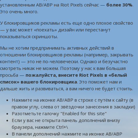
установленным AB/ABP на Riot Pixels сейчас —
более 30%
.
Это очень много.
У блокировщиков рекламы есть еще одно плохое свойство
— у вас может «поехать» дизайн или перестанут
показываться скриншоты.
Мы не хотим предпринимать активных действий в
отношении блокировщиков рекламы (например, закрывать
контент) — это не по-человечески. Однако и безучастно
смотреть никак не можем. Поэтому у нас к вам большая
просьба —
пожалуйста, внесите Riot Pixels в «белый
список» вашего блокировщика
. Это поможет нам и
дальше жить и развиваться, а вам ничего не будет стоить.
Нажмите на иконке AB/ABP в строке с путём к сайту (в
правом углу, слева от звёздочки занесения в закладки)
Разотметьте галочку "Enabled for this site"
Если у вас не открыта панель дополнений внизу
браузера, нажмите Ctrl+\
В панели дополнений нажмите на иконке AB/ABP