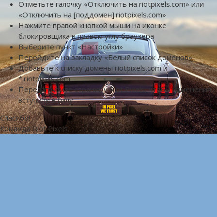
Отметьте галочку «Отключить на riotpixels.com» или
«Отключить на [поддомен].riotpixels.com»
Нажмите правой кнопкой мыши на иконке
блокировщика в правом углу браузера
Выберите пункт «Настройки»
Перейдите на закладку «Белый список доменов»
Добавьте к списку домены riotpixels.com и
*.riotpixels.com
Перезагрузите страницу Riot Pixels, чтобы изменения
вступили в силу
Спасибо!
Команда Riot Pixels.