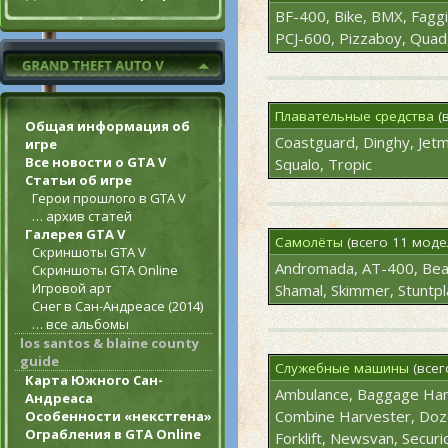
BF-400, Bike, BMX, Fagg
PCJ-600, Pizzaboy, Quad
Плавательные средства
(
Общая информация об
Coastguard, Dinghy, Jetm
игре
Все новости о GTA V
Squalo, Tropic
Статьи об игре
Герои прошлого в GTA V
… архив статей
Галерея GTA V
Самолёты
(всего 11 моде
Скриншоты GTA V
Andromada, AT-400, Beag
Скриншоты GTA Online
Игровой арт
Shamal, Skimmer, Stuntp
Снег в Сан-Андреасе (2014)
… все альбомы
los santos & blaine county
guide
Служебные машины
(всег
Карта Южного Сан-
Ambulance, Baggage Hand
Андреаса
Combine Harvester, Dozer
Особенности «некстгена»
Ограбления в GTA Online
Forklift, Newsvan, Securi