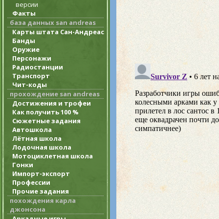
версии
Факты
база данных san andreas
Карты штата Сан-Андреас
Банды
Оружие
Персонажи
Радиостанции
Транспорт
Чит-коды
прохождение san andreas
Достижения и трофеи
Как получить 100 %
Сюжетные задания
Автошкола
Лётная школа
Лодочная школа
Мотоциклетная школа
Гонки
Импорт-экспорт
Профессии
Прочие задания
похождения карла
джонсона
Аркадные игры