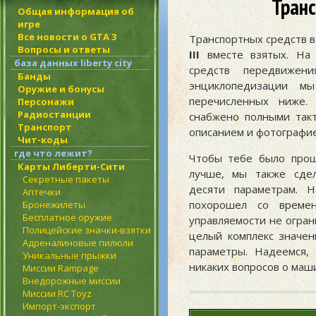
Транс
Общая информация об
игре
Все новости о GTA 3
Транспортных средств 
Вопросы и ответы
III
вместе взятых. На 
база данных liberty city
средств передвижен
Банды
энциклопедизации м
Оружие и бонусы
перечисленных ниже.
Персонажи
Радиостанции
снабжено полными такт
Транспорт
описанием и фотографие
Чит-коды
где что лежит?
Чтобы тебе было прощ
Карты Либерти-Сити
лучше, мы также сде
Секретные пакеты
деcяти параметрам. 
Аптечки
похорошел со врем
Бронежилеты
Бесплатное оружие
управляемости не огран
Полицейские значки-взятки
целый комплекс значен
Адреналиновые пилюли
параметры. Надеемся,
Уникальные прыжки
никаких вопросов о маш
Миссии Rampage
Внедорожные миссии
Миссии RC Toyz
Импорт-экспорт