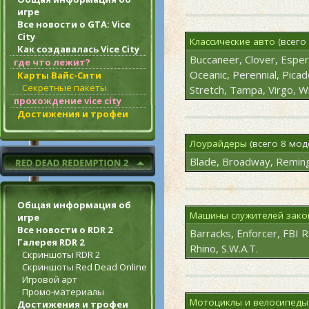
игре
Все новости о GTA: Vice
City
Классические авто
(всего
Как создавалась Vice City
Buccaneer, Clover, Esper
где что лежит?
Oceanic, Perennial, Picado
Карты Вайс-Сити
Секретные пакеты
Stretch, Tampa, Virgo, W
прохождение vice city
Достижения и трофеи
Лоурайдеры
(всего 8 мод
Blade, Broadway, Remin
Общая информация об
Машины служителей зако
игре
Все новости о RDR 2
Barracks, Enforcer, FBI 
Галерея RDR 2
Rhino, S.W.A.T.
Скриншоты RDR 2
Скриншоты Red Dead Online
Игровой арт
Промо-материалы
Мотоциклы и велосипеды
Достижения и трофеи