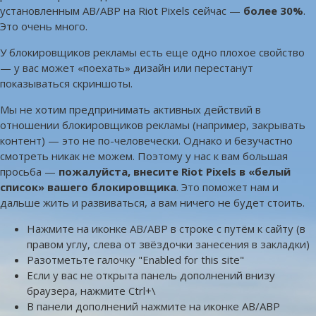
установленным AB/ABP на Riot Pixels сейчас —
более 30%
.
Это очень много.
У блокировщиков рекламы есть еще одно плохое свойство
— у вас может «поехать» дизайн или перестанут
показываться скриншоты.
Мы не хотим предпринимать активных действий в
отношении блокировщиков рекламы (например, закрывать
контент) — это не по-человечески. Однако и безучастно
смотреть никак не можем. Поэтому у нас к вам большая
просьба —
пожалуйста, внесите Riot Pixels в «белый
список» вашего блокировщика
. Это поможет нам и
дальше жить и развиваться, а вам ничего не будет стоить.
Нажмите на иконке AB/ABP в строке с путём к сайту (в
правом углу, слева от звёздочки занесения в закладки)
Разотметьте галочку "Enabled for this site"
Если у вас не открыта панель дополнений внизу
браузера, нажмите Ctrl+\
В панели дополнений нажмите на иконке AB/ABP