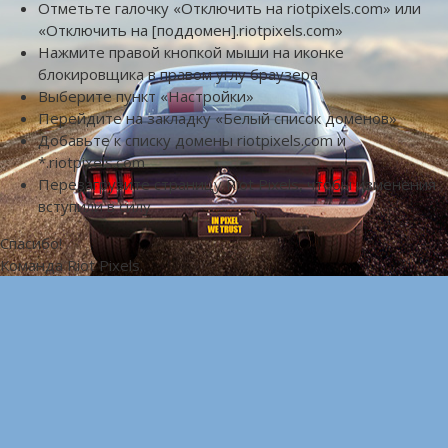
Отметьте галочку «Отключить на riotpixels.com» или
«Отключить на [поддомен].riotpixels.com»
Нажмите правой кнопкой мыши на иконке
блокировщика в правом углу браузера
Выберите пункт «Настройки»
Перейдите на закладку «Белый список доменов»
Добавьте к списку домены riotpixels.com и
*.riotpixels.com
Перезагрузите страницу Riot Pixels, чтобы изменения
вступили в силу
Спасибо!
Команда Riot Pixels.