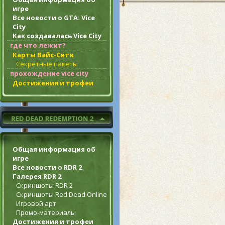
игре
Все новости о GTA: Vice
City
Как создавалась Vice City
где что лежит?
Карты Вайс-Сити
Секретные пакеты
прохождение vice city
Достижения и трофеи
Общая информация об
игре
Все новости о RDR 2
Галерея RDR 2
Скриншоты RDR 2
Скриншоты Red Dead Online
Игровой арт
Промо-материалы
Достижения и трофеи