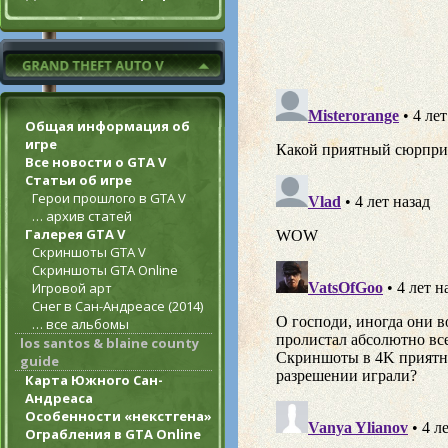
Общая информация об
игре
Все новости о GTA V
Статьи об игре
Герои прошлого в GTA V
… архив статей
Галерея GTA V
Скриншоты GTA V
Скриншоты GTA Online
Игровой арт
Снег в Сан-Андреасе (2014)
… все альбомы
los santos & blaine county
guide
Карта Южного Сан-
Андреаса
Особенности «некстгена»
Ограбления в GTA Online