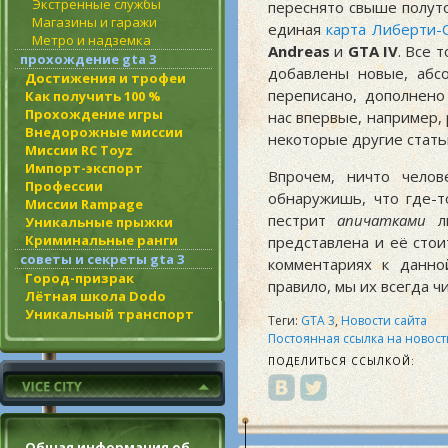
Экстренные службы
переснято свыше полуто
Магазины и гаражи
единая
карта Либерти-
Метро и надземка
Andreas
и
GTA IV
. Все 
прохождение gta 3
добавлены новые, абс
Достижения и трофеи
переписано, дополнено
Как получить 100 %
Прохождение игры
нас впервые, например,
Внедорожные миссии
некоторые другие стать
Миссии RC Toyz
Импорт-экспорт
Впрочем, ничто чело
Профессии
обнаружишь, что где-т
Миссии Rampage
пестрит
апичатками
ли
Уникальные прыжки
Криминальные ранги
представлена и её сто
советы и секреты gta 3
комментариях к данно
Город-призрак
правило, мы их всегда 
Лётная школа Dodo
Уникальный транспорт
Теги:
GTA 3
,
Новости сайта
Постоянная ссылка на новост
ПОДЕЛИТЬСЯ ССЫЛКОЙ:
Общая информация об