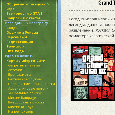
Grand 
Общая информация об
игре
Все новости о GTA 3
Вопросы и ответы
Сегодня исполнилось 20
база данных liberty city
легенды, давно и проч
Банды
развлечений.
Rockstar 
Оружие и бонусы
ремастера классической
Персонажи
Радиостанции
Транспорт
Чит-коды
где что лежит?
Карты Либерти-Сити
Секретные пакеты
Аптечки
Бронежилеты
Бесплатное оружие
Полицейские значки-взятки
Адреналиновые пилюли
Уникальные прыжки
Миссии Rampage
Внедорожные миссии
Миссии RC Toyz
Импорт-экспорт