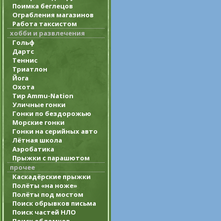
Поимка беглецов
Ограбления магазинов
Работа таксистом
хобби и развлечения
Гольф
Дартс
Теннис
Триатлон
Йога
Охота
Тир Ammu-Nation
Уличные гонки
Гонки по бездорожью
Морские гонки
Гонки на серийных авто
Лётная школа
Аэробатика
Прыжки с парашютом
прочее
Каскадёрские прыжки
Полёты «на ноже»
Полёты под мостом
Поиск обрывков письма
Поиск частей НЛО