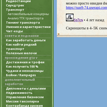
Радиостанции
Саундтрек
Транспорт
Автомобильные концерны
Анализ ТТХ транспорта
Тюнинг транспорта
Умения и характеристики
Чит-коды
советы и подсказки
Как заработать деньги
Как найти редкий
транспорт
Полезные мелочи
прохождение gta v
Достижения и трофеи
Как получить 100 %
Чудаки и незнакомцы
Бойни / Rampages
дополнительный
заработок
Дипломаты с деньгами
Недвижимость
Управление бизнесом
Миссии таксопарка
Контрабанда оружия