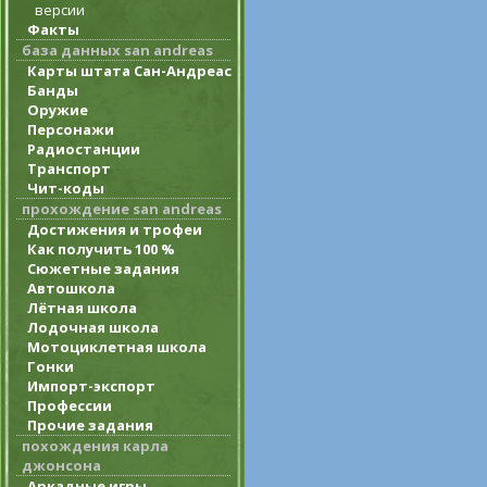
версии
Факты
база данных san andreas
Карты штата Сан-Андреас
Банды
Оружие
Персонажи
Радиостанции
Транспорт
Чит-коды
прохождение san andreas
Достижения и трофеи
Как получить 100 %
Сюжетные задания
Автошкола
Лётная школа
Лодочная школа
Мотоциклетная школа
Гонки
Импорт-экспорт
Профессии
Прочие задания
похождения карла
джонсона
Аркадные игры