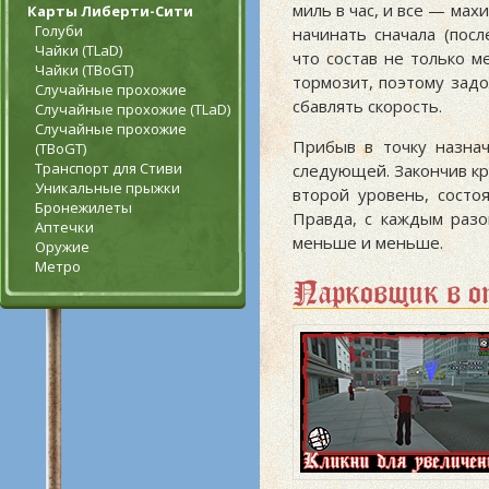
миль в час, и все — мах
Карты Либерти-Сити
Голуби
начинать сначала (пос
Чайки (TLaD)
что состав не только м
Чайки (TBoGT)
тормозит, поэтому зад
Случайные прохожие
сбавлять скорость.
Случайные прохожие (TLaD)
Случайные прохожие
Прибыв в точку назнач
(TBoGT)
Транспорт для Стиви
следующей. Закончив кр
Уникальные прыжки
второй уровень, состо
Бронежилеты
Правда, с каждым разо
Аптечки
меньше и меньше.
Оружие
Метро
Парковщик в о