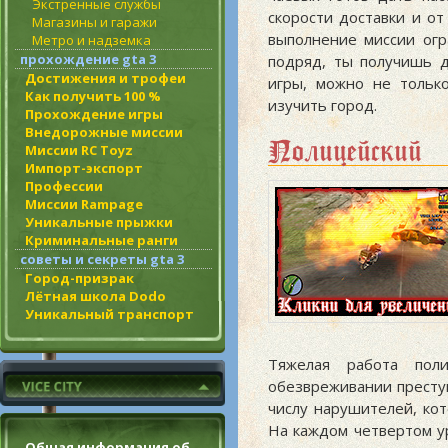
Экстренные службы
скорости доставки и от
Магазины и гаражи
выполнение миссии огр
Метро и надземка
прохождение gta 3
подряд, ты получишь д
Достижения и трофеи
игры, можно не тольк
Как получить 100 %
изучить город.
Прохождение игры
Внедорожные миссии
Полицейский
Миссии RC Toyz
Импорт-экспорт
Профессии
Миссии Rampage
Уникальные прыжки
Криминальные ранги
советы и секреты gta 3
Город-призрак
Лётная школа Dodo
Уникальный транспорт
Тяжелая работа пол
обезвреживании престу
числу нарушителей, ко
На каждом четвертом ур
Общая информация об