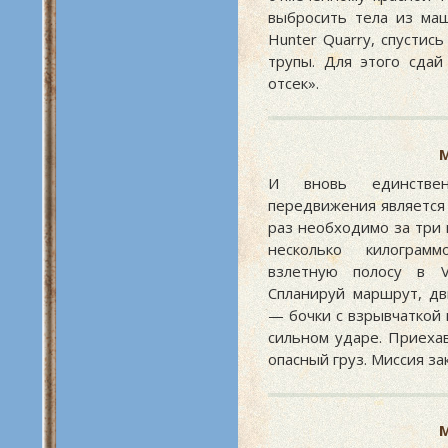
выбросить тела из маш
Hunter Quarry, спустись
трупы. Для этого сда
отсек».
М
И вновь единствен
передвижения является 
раз необходимо за три
несколько килограм
взлетную полосу в V
Спланируй маршрут, дв
— бочки с взрывчаткой 
сильном ударе. Приехав
опасный груз. Миссия за
М