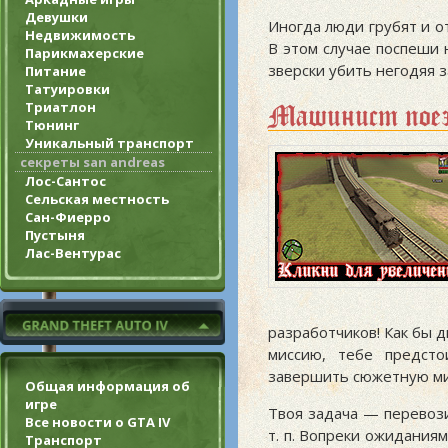
Девушки
Иногда люди грубят и о
Недвижимость
В этом случае поспеши 
Парикмахерские
зверски убить негодяя 
Питание
Татуировки
Триатлон
Машинист поез
Тюнинг
Уникальный транспорт
секреты san andreas
Лос-Сантос
Сельская местность
Сан-Фиерро
Пустыня
Лас-Вентурас
разработчиков! Как бы д
миссию, тебе предсто
завершить сюжетную ми
Общая информация об
игре
Твоя задача — перевози
Все новости о GTA IV
т. п. Вопреки ожидания
Транспорт