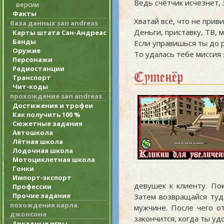
Ведь счётчик исчезнет, 
версии
Факты
Хватай всё, что не приви
база данных san andreas
Деньги, приставку, ТВ, 
Карты штата Сан-Андреас
Банды
Если управишься ты до р
Оружие
То удалась тебе миссия 
Персонажи
Радиостанции
Сутенёр
Транспорт
Чит-коды
прохождение san andreas
Достижения и трофеи
Как получить 100 %
Сюжетные задания
Автошкола
Лётная школа
Лодочная школа
Мотоциклетная школа
Гонки
Импорт-экспорт
девушек к клиенту. Пок
Профессии
Прочие задания
Затем возвращайся туд
похождения карла
мужчине. После чего от
джонсона
закончится, когда ты у
Аркадные игры