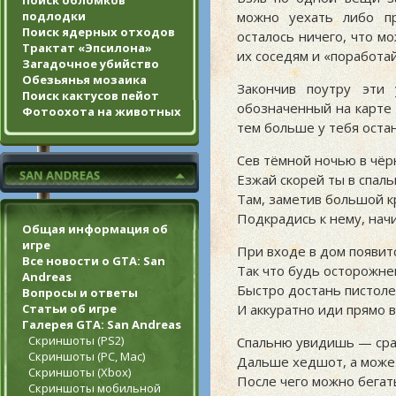
Поиск обломков
можно уехать либо п
подлодки
Поиск ядерных отходов
осталось ничего, что м
Трактат «Эпсилона»
их соседям и «поработай
Загадочное убийство
Обезьянья мозаика
Закончив поутру эти 
Поиск кактусов пейот
обозначенный на карте 
Фотоохота на животных
тем больше у тебя оста
Сев тёмной ночью в чёр
Езжай скорей ты в спаль
Там, заметив большой к
Подкрадись к нему, нач
Общая информация об
игре
При входе в дом появит
Все новости о GTA: San
Так что будь осторожне
Andreas
Быстро достань пистоле
Вопросы и ответы
И аккуратно иди прямо в
Статьи об игре
Галерея GTA: San Andreas
Скриншоты (PS2)
Спальню увидишь — сра
Скриншоты (PC, Mac)
Дальше хедшот, а может
Скриншоты (Xbox)
После чего можно бегать
Скриншоты мобильной