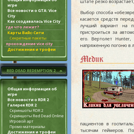
штате резко возрастает
игре
Все новости о GTA: Vice
Выбор способа «обезвр
City
касается средств пере
Как создавалась Vice City
лучший вариант на п
где что лежит?
пристроиться за автом
Карты Вайс-Сити
Секретные пакеты
его. Вертолет Hunter
прохождение vice city
напряженную погоню в 
Достижения и трофеи
Медик
Общая информация об
игре
Все новости о RDR 2
Галерея RDR 2
Скриншоты RDR 2
Скриншоты Red Dead Online
Игровой арт
пациентов в госпитал
Промо-материалы
тысячам геймеров. По
Достижения и трофеи