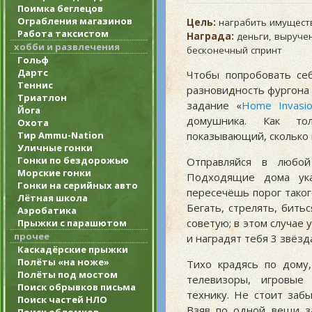
Поимка беглецов
Ограбления магазинов
Цель:
награбить имущест
Работа таксистом
Награда:
деньги, выруче
хобби и развлечения
бесконечный спринт
Гольф
Дартс
Чтобы попробовать себ
Теннис
разновидность фургона B
Триатлон
задание «
Home Invasi
Йога
домушника. Как тол
Охота
показывающий, сколько 
Тир Ammu-Nation
Уличные гонки
Гонки по бездорожью
Отправляйся в любо
Морские гонки
Подходящие дома ука
Гонки на серийных авто
пересечёшь порог таког
Лётная школа
Бегать, стрелять, бить
Аэробатика
советую; в этом случае 
Прыжки с парашютом
прочее
и наградят тебя 3 звёзд
Каскадёрские прыжки
Полёты «на ноже»
Тихо крадясь по дому
Полёты под мостом
телевизоры, игровые
Поиск обрывков письма
технику. Не стоит заб
Поиск частей НЛО
Взяв по одной вещи з