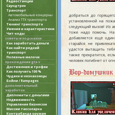
Радиостанции
Саундтрек
Транспорт
Автомобильные концерны
добраться до горящего
Анализ ТТХ транспорта
установленной на пож
Тюнинг транспорта
следующий вызов! Из а
Умения и характеристики
тоже надо помочь. На
Чит-коды
добавляется ещё один
советы и подсказки
Как заработать деньги
старайся не привлека
Как найти редкий
удастся вытащить теб
транспорт
также прекратится, ес
Полезные мелочи
человек погибнет от огн
прохождение gta v
Достижения и трофеи
Вор-домушник
Как получить 100 %
Чудаки и незнакомцы
Бойни / Rampages
дополнительный
заработок
Дипломаты с деньгами
Недвижимость
Управление бизнесом
Миссии таксопарка
Контрабанда оружия