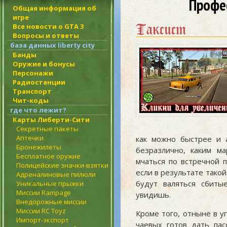
Профес
Общая информация об
игре
Таксист
Все новости о GTA 3
Вопросы и ответы
база данных liberty city
Банды
Оружие и бонусы
Персонажи
Радиостанции
Транспорт
Чит-коды
где что лежит?
Карты Либерти-Сити
Секретные пакеты
Аптечки
как можно быстрее и а
Бронежилеты
безразлично, каким м
Бесплатное оружие
мчаться по встречной п
Полицейские значки-взятки
если в результате такой
Адреналиновые пилюли
будут валяться сбиты
Уникальные прыжки
Миссии Rampage
увидишь.
Внедорожные миссии
Миссии RC Toyz
Кроме того, отныне в у
Импорт-экспорт
чаевых готов дать пас