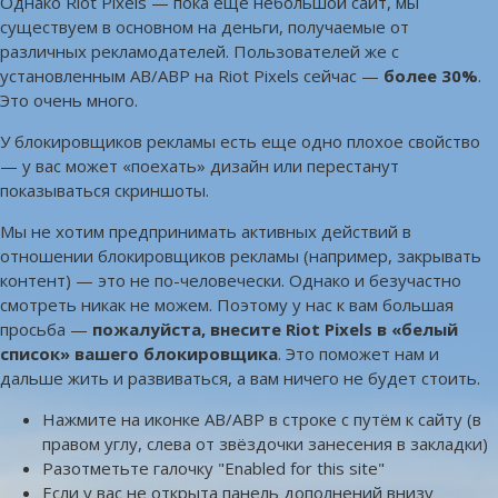
Однако Riot Pixels — пока ещё небольшой сайт, мы
существуем в основном на деньги, получаемые от
различных рекламодателей. Пользователей же с
установленным AB/ABP на Riot Pixels сейчас —
более 30%
.
Это очень много.
У блокировщиков рекламы есть еще одно плохое свойство
— у вас может «поехать» дизайн или перестанут
показываться скриншоты.
Мы не хотим предпринимать активных действий в
отношении блокировщиков рекламы (например, закрывать
контент) — это не по-человечески. Однако и безучастно
смотреть никак не можем. Поэтому у нас к вам большая
просьба —
пожалуйста, внесите Riot Pixels в «белый
список» вашего блокировщика
. Это поможет нам и
дальше жить и развиваться, а вам ничего не будет стоить.
Нажмите на иконке AB/ABP в строке с путём к сайту (в
правом углу, слева от звёздочки занесения в закладки)
Разотметьте галочку "Enabled for this site"
Если у вас не открыта панель дополнений внизу