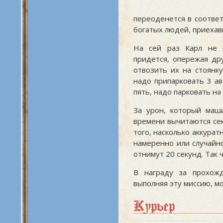
переоденется в соотве
богатых людей, приехав
На сей раз Карл не 
придется, опережая др
отвозить их на стоянк
надо припарковать 3 а
пять, надо парковать н
За урон, который маши
времени вычитаются се
того, насколько аккурат
намеренно или случайн
отнимут 20 секунд. Так 
В награду за прохож
выполняя эту миссию, м
Курьер