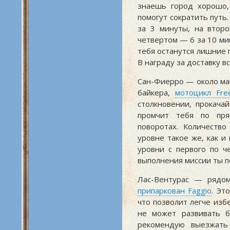
знаешь город хорошо, 
помогут сократить путь
за 3 минуты, на втор
четвертом — 6 за 10 мин
тебя останутся лишние 
В награду за доставку вс
Сан-Фиерро — около маг
байкера,
мотоцикл Fre
столкновении, прокача
промчит тебя по пря
поворотах. Количеств
уровне такое же, как и 
уровни с первого по ч
выполнения миссии ты п
Лас-Вентурас — рядом
припаркован Faggio
. Эт
что позволит легче избе
не может развивать б
рекомендую выезжать