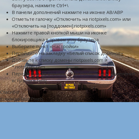
браузера, нажмите Ctrl+\
В панели дополнений нажмите на иконке AB/ABP
Отметьте галочку «Отключить на riotpixels.com» или
«Отключить на [поддомен].riotpixels.com»
Нажмите правой кнопкой мыши на иконке
блокировщика в правом углу браузера
Выберите пункт «Настройки»
Перейдите на закладку «Белый список доменов»
Добавьте к списку домены riotpixels.com и
*.riotpixels.com
Перезагрузите страницу Riot Pixels, чтобы изменения
вступили в силу
Спасибо!
Команда Riot Pixels.