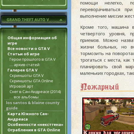
помощи нелегко, п
переворачиваться пр
выполнение миссии жест
Кроме того, машина в
четвертого уровня, 
Общая информация об
приемов. Можно назв
игре
жизни больных, но в
Все новости о GTA V
тормозить на поворотах
Статьи об игре
Герои прошлого в GTA V
трогаться с места, как
… архив статей
планировать свой ма
Галерея GTA V
маленьких городках, таки
Скриншоты GTA V
Скриншоты GTA Online
Пожарный
Игровой арт
Снег в Сан-Андреасе (2014)
… все альбомы
los santos & blaine county
guide
Карта Южного Сан-
Андреаса
Особенности «некстгена»
Ограбления в GTA Online