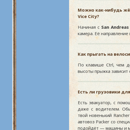
Можно как-нибудь жёс
Vice City
?
Начиная с
San Andreas
камера. Её направление
Как прыгать на велос
По клавише Ctrl, чем
высоты прыжка зависит 
Есть ли грузовики дл
Есть эвакуатор, с пом
даже с водителем. Обы
твой новенький Rancher
автовоз Packer со спец
подойдёт — машины и м