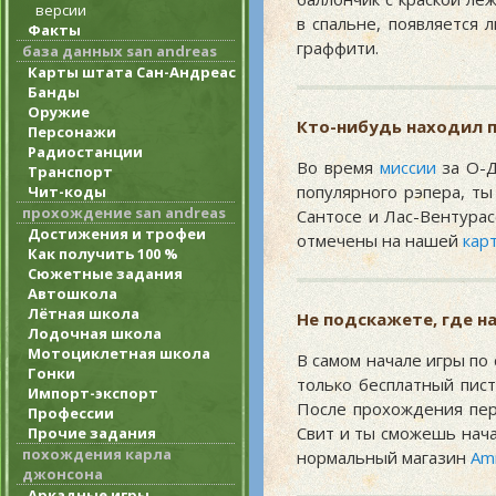
версии
в спальне, появляется
Факты
граффити.
база данных san andreas
Карты штата Сан-Андреас
Банды
Оружие
Кто-нибудь находил 
Персонажи
Радиостанции
Во время
миссии
за О-Д
Транспорт
популярного рэпера, ты
Чит-коды
прохождение san andreas
Сантосе и Лас-Вентурас
Достижения и трофеи
отмечены на нашей
кар
Как получить 100 %
Сюжетные задания
Автошкола
Лётная школа
Не подскажете, где н
Лодочная школа
Мотоциклетная школа
В самом начале игры по
Гонки
только бесплатный пис
Импорт-экспорт
После прохождения пе
Профессии
Свит и ты сможешь нач
Прочие задания
похождения карла
нормальный магазин
Am
джонсона
Аркадные игры