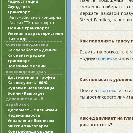
Нанять помощника те
Радиостанции
сможешь набирать сво
Саундтрек
Транспорт
держать зажатой прав
Автомобильные концерны
Street Families, навести
Анализ ТТХ транспорта
Тюнинг транспорта
Умения и характеристики
Чит-коды
Как пополнять графу 
советы и подсказки
Как заработать деньги
Ездить на роскошных
м
Как найти редкий
модную
причёску
и кру
транспорт
Полезные мелочи
прохождение gta v
Достижения и трофеи
Как повысить уровень
Как получить 100 %
Чудаки и незнакомцы
Пойти в
спортзал
и тяга
Бойни / Rampages
ты достиг своего лимита
дополнительный
заработок
Дипломаты с деньгами
Недвижимость
Как еда влияет на гла
Управление бизнесом
растолстеть?
Миссии таксопарка
Контрабанда оружия