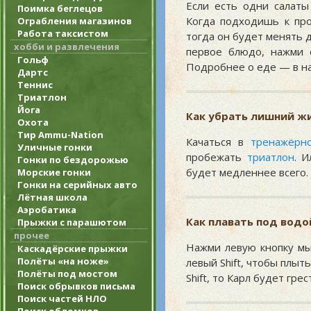
Если есть одни салаты
Поимка беглецов
Когда подходишь к про
Ограбления магазинов
Работа таксистом
тогда он будет менять 
хобби и развлечения
первое блюдо, нажми с
Гольф
Подробнее о еде — в н
Дартс
Теннис
Триатлон
Йога
Как убрать лишний ж
Охота
Тир Ammu-Nation
Качаться в
тренажёрн
Уличные гонки
пробежать
триатлон
. 
Гонки по бездорожью
будет медленнее всего.
Морские гонки
Гонки на серийных авто
Лётная школа
Аэробатика
Как плавать под водо
Прыжки с парашютом
прочее
Нажми левую кнопку мы
Каскадёрские прыжки
Полёты «на ноже»
левый Shift, чтобы плы
Полёты под мостом
Shift, то Карл будет гре
Поиск обрывков письма
Поиск частей НЛО