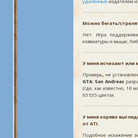
удалённые
издателем из
Можно бегать/стрелят
Нет. Игра поддержив
клавиатуры и мыши. Либ
У меня исчезают или 
Проверь, не установлен
GTA: San Andreas
разра
(где, как известно, 16 
65 535 цветах.
У меня коряво выгля
от ATI.
Подобное искажение эф