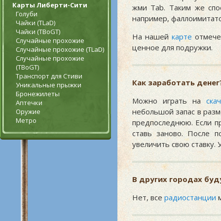
Карты Либерти-Сити
жми Tab. Таким же спо
Голуби
например, фаллоимитато
Чайки (TLaD)
Чайки (TBoGT)
На нашей
карте
отмече
Случайные прохожие
ценное для подружки.
Случайные прохожие (TLaD)
Случайные прохожие
(TBoGT)
Транспорт для Стиви
Как заработать денег
Уникальные прыжки
Бронежилеты
Можно играть на
скач
Аптечки
небольшой запас в разм
Оружие
Метро
предпоследнюю. Если пр
ставь заново. После 
увеличить свою ставку. 
В других городах бу
Нет, все
радиостанции
м