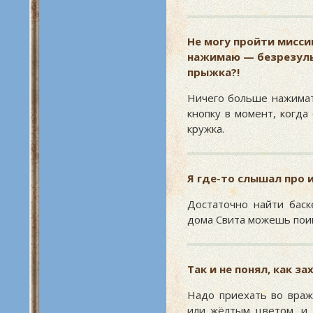
Не могу пройти мисс
нажимаю — безрезуль
прыжка?!
Ничего больше нажимат
кнопку в момент, когда
кружка.
Я где-то слышал про 
Достаточно найти баск
дома Свита можешь поиг
Так и не понял, как з
Надо приехать во враж
или жёлтым цветом, и 