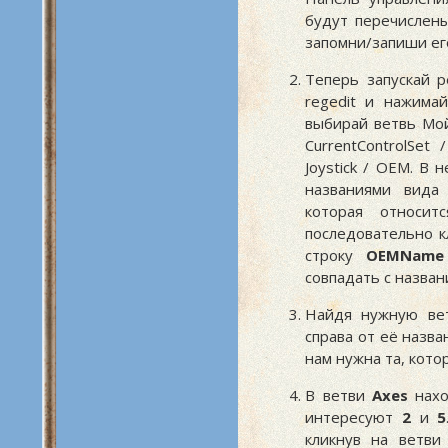
будут перечислены
запомни/запиши ег
Теперь запускай 
regedit и нажима
выбирай ветвь Мо
CurrentControlSet 
Joystick / OEM. В 
названиями вид
которая относи
последовательно к
строку
OEMName
совпадать с названи
Найдя нужную вет
справа от её назва
нам нужна та, кот
В ветви
Axes
нахо
интересуют
2
и
5
кликнув на ветв