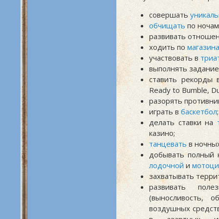
совершать
уникал
обчищать
по ночам
развивать отноше
ходить по
магазин
участвовать в
триа
выполнять задани
ставить рекорды
Ready to Bumble, Du
разорять противни
играть в
баскетбол
;
делать ставки на
казино;
танцевать
в ночных
добывать полный 
лодочной
и
мотоци
захватывать терр
развивать поле
(выносливость, о
воздушных средств