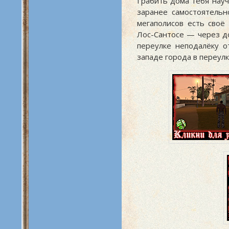
Грабить дома тебя науча
заранее самостоятельн
мегаполисов есть своё
Лос-Сантосе — через до
переулке неподалёку о
западе города в переул