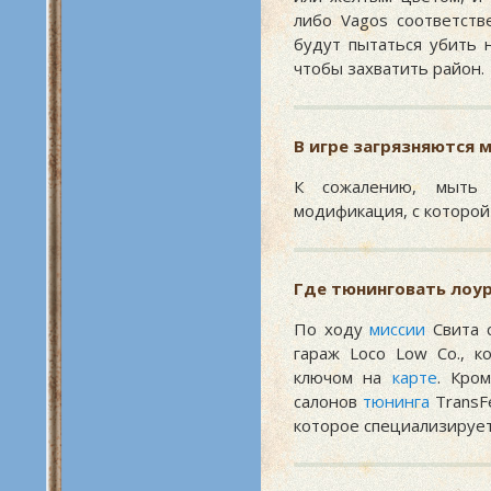
либо Vagos соответств
будут пытаться убить 
чтобы захватить район.
В игре загрязняются
К сожалению, мыть 
модификация, с которой 
Где тюнинговать лоу
По ходу
миссии
Свита с
гараж Loco Low Co., 
ключом на
карте
. Кро
салонов
тюнинга
TransFe
которое специализирует