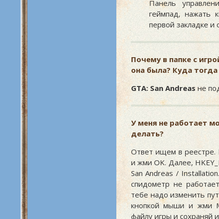
Панель управлен
геймпад, нажать к
первой закладке и
Почему в папке с игрой
она была? Куда тогда
GTA: San Andreas
не по
У меня не работает м
делать?
Ответ ищем в реестре. 
и жми OK. Далее, HKEY_
San Andreas / Installat
спидометр не работает
тебе надо изменить пут
кнопкой мыши и жми M
файлу игры и сохраняй 