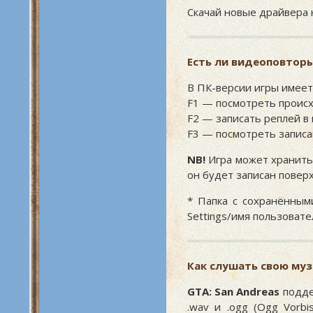
Скачай новые драйвера 
Есть ли видеоповтор
В ПК-версии игры имеет
F1 — посмотреть происх
F2 — записать реплей в 
F3 — посмотреть записа
NB!
Игра может хранить 
он будет записан повер
* Папка с сохранённым
Settings/имя пользовате
Как слушать свою муз
GTA: San Andreas
подде
.wav и .ogg (Ogg Vorbi