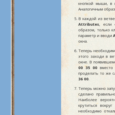
кнопкой мыши, в
Аналогичным образ
В каждой из ветве
Attributes
, если 
образом, только к
параметр и вводи
A
окна.
Теперь необходим
этого заходи в в
окне. В появившем
00 35 00
вместо 
проделать то же с
36 00
.
Теперь можно запус
сделано правильн
Наиболее вероят
крутиться вокруг
необходимо откал