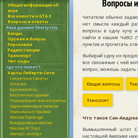
Вопросы и
Общая информация об
игре
Все новости о GTA 3
Читатели обычно задаю
Вопросы и ответы
нет смысла каждый ра
база данных liberty city
вопросы в одну кучу и
Банды
найти в нашем ЧаВО (
Оружие и бонусы
пунктик и прочитать отв
Персонажи
Радиостанции
Выбирай одну из предло
Транспорт
Чит-коды
все связанные с ней во
где что лежит?
вопрос, можешь задать 
Карты Либерти-Сити
Секретные пакеты
Общие вопросы
Тех
Аптечки
Бронежилеты
Бесплатное оружие
Транспорт
Полицейские значки-взятки
Адреналиновые пилюли
Уникальные прыжки
Миссии Rampage
Что такое Сан-Андреа
Внедорожные миссии
Миссии RC Toyz
Вымышленный штат СШ
Импорт-экспорт
настоящей Америке нах