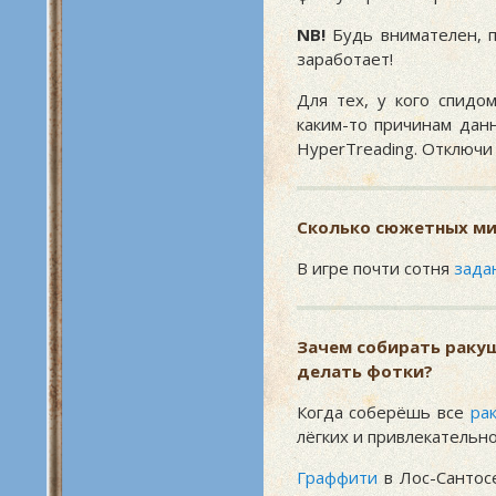
NB!
Будь внимателен, п
заработает!
Для тех, у кого спидо
каким-то причинам дан
HyperTreading. Отключи
Сколько сюжетных мис
В игре почти сотня
зада
Зачем собирать раку
делать фотки?
Когда соберёшь все
ра
лёгких и привлекательнос
Граффити
в Лос-Сантос