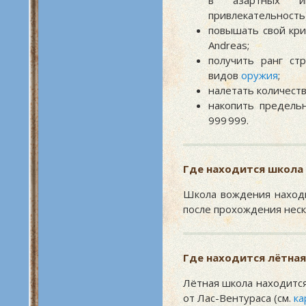
в азартных иг
привлекательность)
повышать свой кри
Andreas;
получить ранг ст
видов
оружия
;
налетать количеств
накопить предель
999 999.
Где находится школа
Школа вождения находи
после прохождения неск
Где находится лётна
Лётная школа находится
от Лас-Вентураса (см.
ка