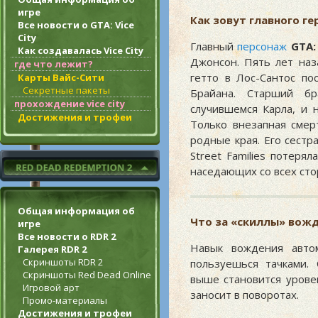
игре
Как зовут главного ге
Все новости о GTA: Vice
City
Главный
персонаж
GTA:
Как создавалась Vice City
Джонсон. Пять лет на
где что лежит?
гетто в Лос-Сантос по
Карты Вайс-Сити
Секретные пакеты
Брайана. Старший б
прохождение vice city
случившемся Карла, и 
Достижения и трофеи
Только внезапная смер
родные края. Его сестр
Street Families потеря
наседающих со всех сто
Общая информация об
Что за «скиллы» вожд
игре
Все новости о RDR 2
Навык вождения автом
Галерея RDR 2
Скриншоты RDR 2
пользуешься тачками.
Скриншоты Red Dead Online
выше становится урове
Игровой арт
заносит в поворотах.
Промо-материалы
Достижения и трофеи