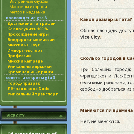
Экстренные службы
Магазины и гаражи
Метро и надземка
прохождение gta 3
Каков размер штата?
Достижения и трофеи
Как получить 100 %
Общая площадь досту
Прохождение игры
Vice City
.
Внедорожные миссии
Миссии RC Toyz
Импорт-экспорт
Профессии
Сколько городов в Са
Миссии Rampage
Уникальные прыжки
Три больших города: 
Криминальные ранги
Франциско) и Лас-Вент
советы и секреты gta 3
сельскими районами, г
Город-призрак
Лётная школа Dodo
свободно добраться из о
Уникальный транспорт
Меняются ли времена 
Нет, не меняются.
Общая информация об