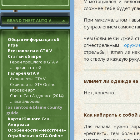
У мотоциклов и велоси
сложнее тебе будет упас
При максимальном навы
с управлением самолёта
Чем больше Си-Джей стр
Общая информация об
огнестрельным
оружи
игре
Все новости о GTA V
стрельбы Hitman из не
Статьи об игре
по стволу в каждую руку.
Герои прошлого в GTA V
… архив статей
Галерея GTA V
Скриншоты GTA V
Влияет ли одежда на
Скриншоты GTA Online
Игровой арт
Нет, конечно.
Снег в Сан-Андреасе (2014)
… все альбомы
los santos & blaine county
guide
Как набирать с собой
Карта Южного Сан-
Андреаса
Для начала нужно зар
Особенности «некстгена»
«респект», тем больше
Ограбления в GTA Online