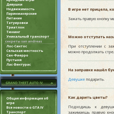
Девушки
Недвижимость
В игре нет прицела, к
Парикмахерские
Питание
Зажать правую кнопку мы
Татуировки
Триатлон
Тюнинг
Уникальный транспорт
Можно отступать наз
секреты san andreas
При отступлении с за
Лос-Сантос
Сельская местность
можно продолжать стрел
Сан-Фиерро
Пустыня
Лас-Вентурас
На заправке нашёл бу
Девушке
подарить.
Как дарить цветы?
Общая информация об
игре
Подходишь к девушк
Все новости о GTA IV
Транспорт
зажимаешь правую кно