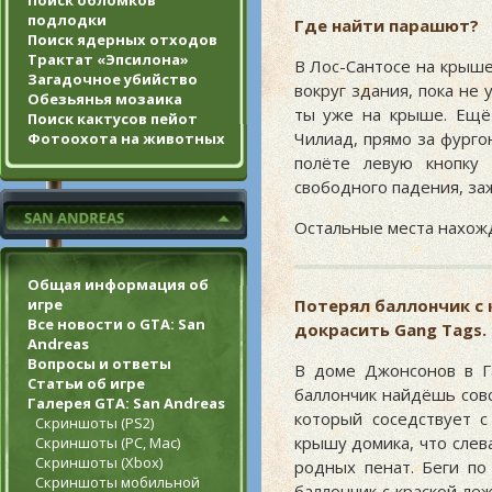
Поиск обломков
подлодки
Где найти парашют?
Поиск ядерных отходов
Трактат «Эпсилона»
В Лос-Сантосе на крыше
Загадочное убийство
вокруг здания, пока не
Обезьянья мозаика
ты уже на крыше. Ещё
Поиск кактусов пейот
Чилиад, прямо за фурго
Фотоохота на животных
полёте левую кнопку 
свободного падения, за
Остальные места нахож
Общая информация об
игре
Потерял баллончик с к
Все новости о GTA: San
докрасить Gang Tags.
Andreas
Вопросы и ответы
В доме Джонсонов в Г
Статьи об игре
баллончик найдёшь сов
Галерея GTA: San Andreas
который соседствует с
Скриншоты (PS2)
крышу домика, что слев
Скриншоты (PC, Mac)
Скриншоты (Xbox)
родных пенат. Беги по
Скриншоты мобильной
баллончик с краской леж