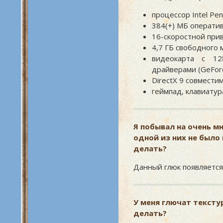
процессор Intel Pen
384(+) МБ операти
16-скоростной при
4,7 ГБ свободного 
видеокарта с 12
драйверами (GeFor
DirectX 9 совместим
геймпад, клавиатур
Я побывал на очень м
одной из них не было 
делать?
Данный глюк появляется,
У меня глючат тексту
делать?