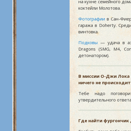
на кухне семейного дом
коктейли Молотова.
Фотографии
в Сан-Фиер
гаража в Doherty. Сред
винтовка.
Подковы
— удача в аз
Dragons (SMG, M4, Co
детонатором).
В миссии О-Джи Лока 
ничего не происходит
Тебе надо поговор
утвердительного ответа 
Где найти фургончик