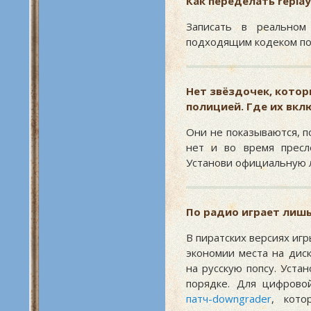
Как переделать repla
Записать в реально
подходящим кодеком по
Нет звёздочек, кото
полицией. Где их вкл
Они не показываются, п
нет и во время пресл
Установи официальную 
По радио играет лишь
В пиратских версиях иг
экономии места на дис
на русскую попсу. Уста
порядке. Для цифрово
патч-downgrader
, кото