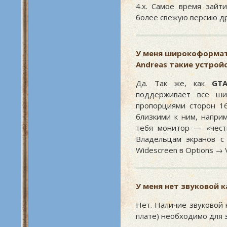
4.x. Самое время зайт
более свежую версию д
У меня широкоформа
Andreas
такие устрой
Да. Так же, как
GTA
поддерживает все ши
пропорциями сторон 16
близкими к ним, наприм
тебя монитор — «чест
Владельцам экранов с
Widescreen в Options → 
У меня нет звуковой 
Нет. Наличие звуковой 
плате) необходимо для 