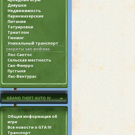
Девушки
Недвижимость
Парикмахерские
Питание
Татуировки
Триатлон
Тюнинг
Уникальный транспорт
секреты san andreas
Лос-Сантос
Сельская местность
Сан-Фиерро
Пустыня
Лас-Вентурас
Общая информация об
игре
Все новости о GTA IV
Транспорт