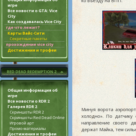
ко въезду на ВПП.
игре
Все новости о GTA: Vice
City
Как создавалась Vice City
где что лежит?
Карты Вайс-Сити
Секретные пакеты
прохождение vice city
Достижения и трофеи
Общая информация об
игре
Все новости о RDR 2
Галерея RDR 2
Минуя ворота аэропорт
Скриншоты RDR 2
холодно». По датчику 
Скриншоты Red Dead Online
направление своего д
Игровой арт
Промо-материалы
держат Майка, тем сильн
Достижения и трофеи