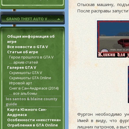
Отыскав машину, подъе
После расправы запусти
Общая информация об
игре
Все новости о GTA V
Статьи об игре
Герои прошлого в GTA V
… архив статей
Галерея GTA V
Скриншоты GTA V
Скриншоты GTA Online
Игровой арт
Снег в Сан-Андреасе (2014)
… все альбомы
los santos & blaine county
guide
Карта Южного Сан-
Фургон необходимо ун
Андреаса
Особенности «некстгена»
Имей в виду, что фур
Ограбления в GTA Online
лишних патронов, а выс