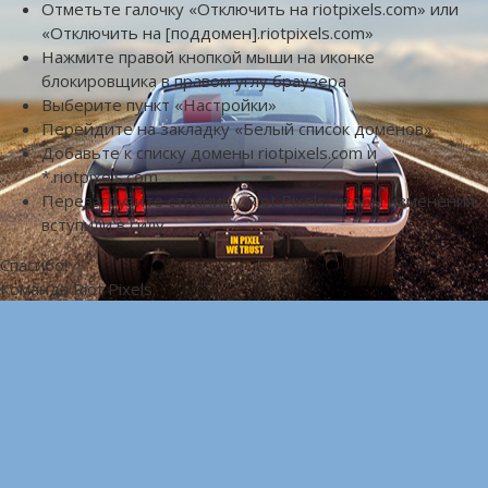
Отметьте галочку «Отключить на riotpixels.com» или
«Отключить на [поддомен].riotpixels.com»
Нажмите правой кнопкой мыши на иконке
блокировщика в правом углу браузера
Выберите пункт «Настройки»
Перейдите на закладку «Белый список доменов»
Добавьте к списку домены riotpixels.com и
*.riotpixels.com
Перезагрузите страницу Riot Pixels, чтобы изменения
вступили в силу
Спасибо!
Команда Riot Pixels.