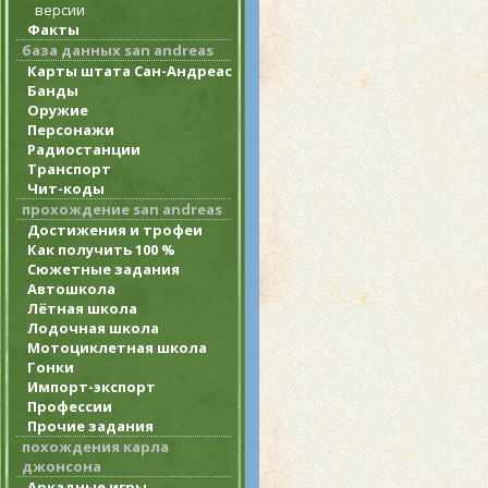
версии
Факты
база данных san andreas
Карты штата Сан-Андреас
Банды
Оружие
Персонажи
Радиостанции
Транспорт
Чит-коды
прохождение san andreas
Достижения и трофеи
Как получить 100 %
Сюжетные задания
Автошкола
Лётная школа
Лодочная школа
Мотоциклетная школа
Гонки
Импорт-экспорт
Профессии
Прочие задания
похождения карла
джонсона
Аркадные игры