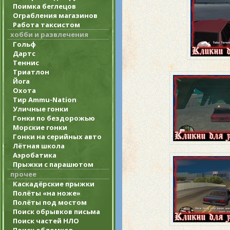
Поимка беглецов
Ограбления магазинов
Работа таксистом
хобби и развлечения
Гольф
Дартс
Теннис
Триатлон
Йога
Охота
Тир Ammu-Nation
Уличные гонки
Гонки по бездорожью
Морские гонки
Гонки на серийных авто
Лётная школа
Аэробатика
Прыжки с парашютом
прочее
Каскадёрские прыжки
Полёты «на ноже»
Полёты под мостом
Поиск обрывков письма
Поиск частей НЛО