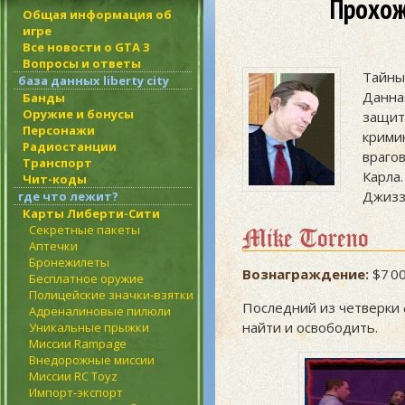
Прохож
Общая информация об
игре
Все новости о GTA 3
Вопросы и ответы
Тайны
база данных liberty city
Данна
Банды
Оружие и бонусы
защи
Персонажи
крими
Радиостанции
враго
Транспорт
Карла
Чит-коды
Джизз
где что лежит?
Карты Либерти-Сити
Секретные пакеты
Mike Toreno
Аптечки
Бронежилеты
Вознаграждение:
$7 00
Бесплатное оружие
Полицейские значки-взятки
Последний из четверки 
Адреналиновые пилюли
найти и освободить.
Уникальные прыжки
Миссии Rampage
Внедорожные миссии
Миссии RC Toyz
Импорт-экспорт