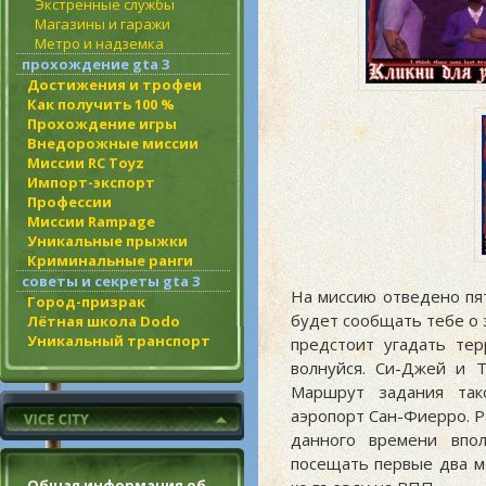
Экстренные службы
Магазины и гаражи
Метро и надземка
прохождение gta 3
Достижения и трофеи
Как получить 100 %
Прохождение игры
Внедорожные миссии
Миссии RC Toyz
Импорт-экспорт
Профессии
Миссии Rampage
Уникальные прыжки
Криминальные ранги
советы и секреты gta 3
На миссию отведено пя
Город-призрак
будет сообщать тебе о 
Лётная школа Dodo
Уникальный транспорт
предстоит угадать тер
волнуйся. Си-Джей и 
Маршрут задания тако
аэропорт Сан-Фиерро. Р
данного времени впол
посещать первые два м
Общая информация об