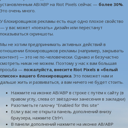
установленным AB/ABP на Riot Pixels сейчас —
более 30%
.
Это очень много.
У блокировщиков рекламы есть еще одно плохое свойство
— у вас может «поехать» дизайн или перестанут
показываться скриншоты.
Мы не хотим предпринимать активных действий в
отношении блокировщиков рекламы (например, закрывать
контент) — это не по-человечески. Однако и безучастно
смотреть никак не можем. Поэтому у нас к вам большая
просьба —
пожалуйста, внесите Riot Pixels в «белый
список» вашего блокировщика
. Это поможет нам и
дальше жить и развиваться, а вам ничего не будет стоить.
Нажмите на иконке AB/ABP в строке с путём к сайту (в
правом углу, слева от звёздочки занесения в закладки)
Разотметьте галочку "Enabled for this site"
Если у вас не открыта панель дополнений внизу
браузера, нажмите Ctrl+\
В панели дополнений нажмите на иконке AB/ABP