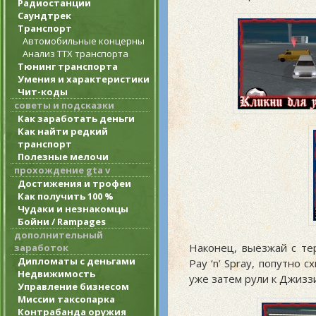
Радиостанции
Саундтрек
Транспорт
Автомобильные концерны
Анализ ТТХ транспорта
Тюнинг транспорта
Умения и характеристики
Чит-коды
советы и подсказки
Как заработать деньги
Как найти редкий
транспорт
Полезные мелочи
прохождение gta v
Достижения и трофеи
Как получить 100 %
Чудаки и незнакомцы
Бойни / Rampages
дополнительный
Наконец, выезжай с те
заработок
Дипломаты с деньгами
Pay ‘n’ Spray, попутно 
Недвижимость
уже затем рули к Джиззи
Управление бизнесом
Миссии таксопарка
Контрабанда оружия