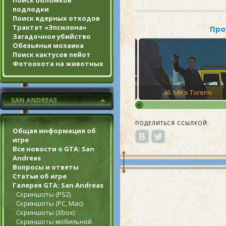
Поиск обломков
подлодки
Поиск ядерных отходов
Трактат «Эпсилона»
Про
Загадочное убийство
Обезьянья мозаика
Поиск кактусов пейот
Фотоохота на животных
y
45. T-Bone Mendez
46. Mike Toreno
ПОДЕЛИТЬСЯ ССЫЛКОЙ:
Общая информация об
игре
Все новости о GTA: San
Andreas
Вопросы и ответы
Статьи об игре
Галерея GTA: San Andreas
Скриншоты (PS2)
Скриншоты (PC, Mac)
Скриншоты (Xbox)
Скриншоты мобильной