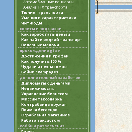
Автомобильные концерны
Анализ ТТХ транспорта
Тюнинг транспорта
Умения и характеристики
Чит-коды
советы и подсказки
Как заработать деньги
Как найти редкий транспорт
Полезные мелочи
прохождение gta v
Достижения и трофеи
Как получить 100 %
Чудаки и незнакомцы
Бойни / Rampages
дополнительный заработок
Дипломаты с деньгами
Недвижимость
Управление бизнесом
Миссии таксопарка
Контрабанда оружия
Поимка беглецов
Ограбления магазинов
Работа таксистом
хобби и развлечения
Гольф