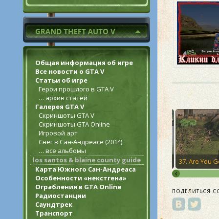
Общая информация об игре
Все новости о GTA V
Статьи об игре
Герои прошлого в GTA V
… архив статей
Галерея GTA V
Скриншоты GTA V
Скриншоты GTA Online
Игровой арт
Снег в Сан-Андреасе (2014)
… все альбомы
los santos & blaine county guide
5. Farewell, My Love…
36. Body Harvest
Карта Южного Сан-Андреаса
Особенности «некстгена»
Ограбления в GTA Online
ПОДЕЛИТЬСЯ С
Радиостанции
Саундтрек
Транспорт