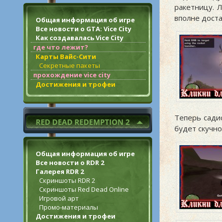
ракетницу. 
вполне доста
Общая информация об игре
Все новости о GTA: Vice City
Как создавалась Vice City
где что лежит?
Карты Вайс-Сити
Секретные пакеты
прохождение vice city
Достижения и трофеи
Теперь сади
будет скучно
Общая информация об игре
Все новости о RDR 2
Галерея RDR 2
Скриншоты RDR 2
Скриншоты Red Dead Online
Игровой арт
Промо-материалы
Достижения и трофеи