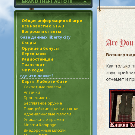
Общая информация об игре
Все новости о GTA 3
Вопросы и ответы
база данных liberty city
Are You 
Банды
Оружие и бонусы
Персонажи
Вознагражд
Радиостанции
Транспорт
Как только 
Чит-коды
звук прибли
где что лежит?
огнемет и пр
Карты Либерти-Сити
Секретные пакеты
Аптечки
Бронежилеты
Бесплатное оружие
Полицейские значки-взятки
Адреналиновые пилюли
Уникальные прыжки
Миссии Rampage
Внедорожные миссии