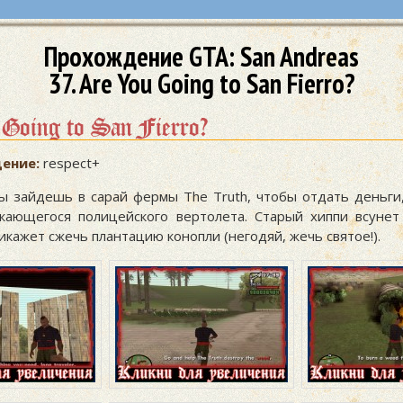
Прохождение GTA: San Andreas
37. Are You Going to San Fierro?
Going to San Fierro?
ение:
respect+
ты зайдешь в сарай фермы The Truth, чтобы отдать деньги
жающегося полицейского вертолета. Старый хиппи всунет
икажет сжечь плантацию конопли (негодяй, жечь святое!).