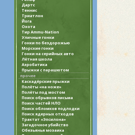
Дартс
Теннис
Триатлон
Йога
Охота
Тир Ammu-Nation
Уличные гонки
Гонки по бездорожью
Морские гонки
Гонки на серийных авто
Лётная школа
Аэробатика
Прыжки с парашютом
прочее
Каскадёрские прыжки
Полёты «на ноже»
Полёты под мостом
Поиск обрывков письма
Поиск частей НЛО
Поиск обломков подлодки
Поиск ядерных отходов
Трактат «Эпсилона»
Загадочное убийство
Обезьянья мозаика