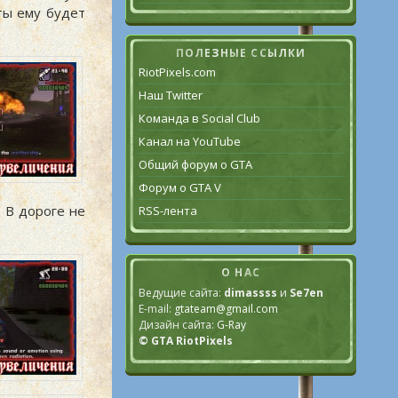
ты ему будет
ПОЛЕЗНЫЕ ССЫЛКИ
RiotPixels.com
Наш Twitter
Команда в Social Club
Канал на YouTube
Общий форум о GTA
Форум о GTA V
. В дороге не
RSS-лента
О НАС
Ведущие сайта:
dimassss
и
Se7en
E-mail:
gtateam@gmail.com
Дизайн сайта:
G-Ray
© GTA RiotPixels