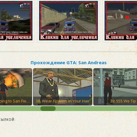
Прохождение GTA: San Andreas
37. Are You Going to San Fierro?
38. Wear Flowers in Your Hair
39. 555 We Tip
СЫЛКОЙ: