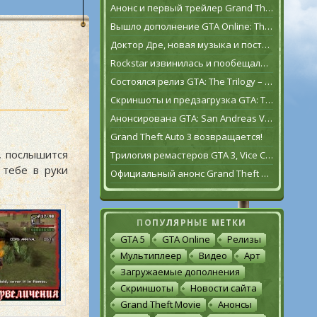
Анонс и первый трейлер Grand Theft Auto VI
Вышло дополнение GTA Online: The Contract
Доктор Дре, новая музыка и постаревший Франклин Клинтон в дополнении GTA Online: The Contract
Rockstar извинилась и пообещала исправить GTA: The Trilogy – The Definitive Edition [обновлено]
Состоялся релиз GTA: The Trilogy – The Definitive Edition
Скриншоты и предзагрузка GTA: The Trilogy – The Definitive Edition
Анонсирована GTA: San Andreas VR для Oculus Quest 2
Grand Theft Auto 3 возвращается!
, послышится
Трилогия ремастеров GTA 3, Vice City и San Andreas выйдет 11 ноября
 тебе в руки
Официальный анонс Grand Theft Auto: The Trilogy – The Definitive Edition
ПОПУЛЯРНЫЕ МЕТКИ
GTA 5
GTA Online
Релизы
Мультиплеер
Видео
Арт
Загружаемые дополнения
Скриншоты
Новости сайта
Grand Theft Movie
Анонсы