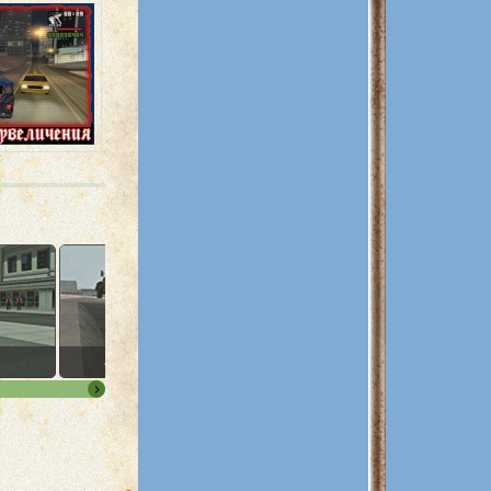
40. Deconstruction
41. Big Smoke’s Cash