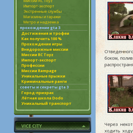
Миссии RC Toyz
Импорт-экспорт
Экстренные службы
Магазины и гаражи
Метро и надземка
прохождение gta 3
Достижения и трофеи
Как получить 100 %
Прохождение игры
Внедорожные миссии
Отведенного
Миссии RC Toyz
боком, полив
Импорт-экспорт
распространя
Профессии
Миссии Rampage
Уникальные прыжки
Криминальные ранги
советы и секреты gta 3
Город-призрак
Лётная школа Dodo
Уникальный транспорт
Через некот
ходить ходу