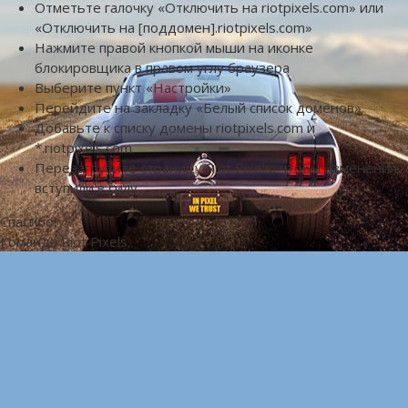
Отметьте галочку «Отключить на riotpixels.com» или
«Отключить на [поддомен].riotpixels.com»
Нажмите правой кнопкой мыши на иконке
блокировщика в правом углу браузера
Выберите пункт «Настройки»
Перейдите на закладку «Белый список доменов»
Добавьте к списку домены riotpixels.com и
*.riotpixels.com
Перезагрузите страницу Riot Pixels, чтобы изменения
вступили в силу
Спасибо!
Команда Riot Pixels.