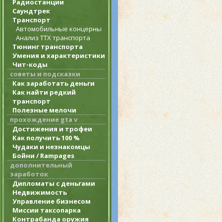
Радиостанции
Саундтрек
Транспорт
Автомобильные концерны
Анализ ТТХ транспорта
Тюнинг транспорта
Умения и характеристики
Чит-коды
советы и подсказки
Как заработать деньги
Как найти редкий
транспорт
Полезные мелочи
прохождение gta v
Достижения и трофеи
Как получить 100 %
Чудаки и незнакомцы
Бойни / Rampages
дополнительный
заработок
Дипломаты с деньгами
Недвижимость
Управление бизнесом
Миссии таксопарка
Контрабанда оружия