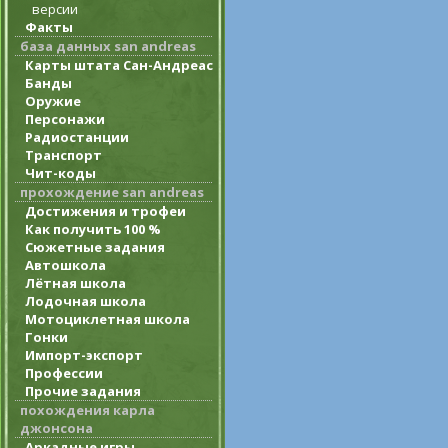
версии
Факты
база данных san andreas
Карты штата Сан-Андреас
Банды
Оружие
Персонажи
Радиостанции
Транспорт
Чит-коды
прохождение san andreas
Достижения и трофеи
Как получить 100 %
Сюжетные задания
Автошкола
Лётная школа
Лодочная школа
Мотоциклетная школа
Гонки
Импорт-экспорт
Профессии
Прочие задания
похождения карла
джонсона
Аркадные игры