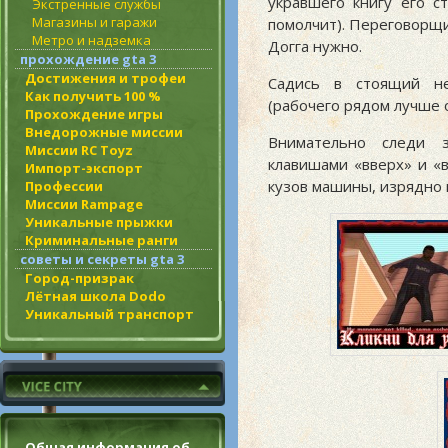
укравшего книгу его ст
Экстренные службы
Магазины и гаражи
помолчит). Переговорщи
Метро и надземка
Догга нужно.
прохождение gta 3
Достижения и трофеи
Садись в стоящий не
Как получить 100 %
(рабочего рядом лучше 
Прохождение игры
Внедорожные миссии
Внимательно следи з
Миссии RC Toyz
клавишами «вверх» и «в
Импорт-экспорт
кузов машины, изрядно 
Профессии
Миссии Rampage
Уникальные прыжки
Криминальные ранги
советы и секреты gta 3
Город-призрак
Лётная школа Dodo
Уникальный транспорт
Общая информация об