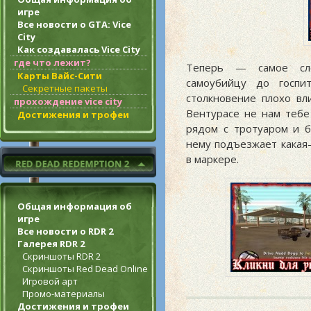
игре
Все новости о GTA: Vice
City
Как создавалась Vice City
где что лежит?
Теперь — самое сло
Карты Вайс-Сити
самоубийцу до госпи
Секретные пакеты
столкновение плохо вл
прохождение vice city
Вентурасе не нам тебе
Достижения и трофеи
рядом с тротуаром и 
нему подъезжает какая-
в маркере.
Общая информация об
игре
Все новости о RDR 2
Галерея RDR 2
Скриншоты RDR 2
Скриншоты Red Dead Online
Игровой арт
Промо-материалы
Достижения и трофеи