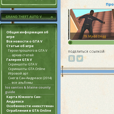
Про
Общая информация об
e Care
78. The Meat Business
79. Madd Dogg
игре
Все новости о GTA V
Статьи об игре
Герои прошлого в GTA V
ПОДЕЛИТЬСЯ ССЫЛКОЙ:
… архив статей
Галерея GTA V
Скриншоты GTA V
Скриншоты GTA Online
Игровой арт
Снег в Сан-Андреасе (2014)
… все альбомы
los santos & blaine county
guide
Карта Южного Сан-
Андреаса
Особенности «некстгена»
Ограбления в GTA Online