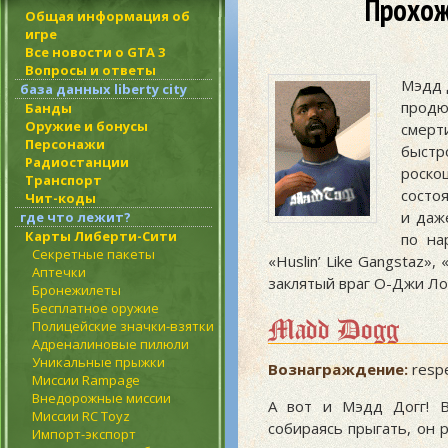
Прохож
Общая информация об
игре
Все новости о GTA 3
Вопросы и ответы
Мэдд 
база данных liberty city
продю
Банды
Оружие и бонусы
смерт
Персонажи
быстр
Радиостанции
роско
Транспорт
состоя
Чит-коды
и даж
где что лежит?
Карты Либерти-Сити
по на
Секретные пакеты
«Huslin’ Like Gangstaz»,
Аптечки
заклятый враг О-Джи Ло
Бронежилеты
Бесплатное оружие
Madd Dogg
Полицейские значки-взятки
Адреналиновые пилюли
Уникальные прыжки
Вознаграждение:
resp
Миссии Rampage
Внедорожные миссии
А вот и Мэдд Догг! В
Миссии RC Toyz
собираясь прыгать, он 
Импорт-экспорт