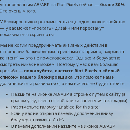
установленным AB/ABP на Riot Pixels сейчас —
более 30%
.
Это очень много.
У блокировщиков рекламы есть еще одно плохое свойство
— у вас может «поехать» дизайн или перестанут
показываться скриншоты.
Мы не хотим предпринимать активных действий в
отношении блокировщиков рекламы (например, закрывать
контент) — это не по-человечески. Однако и безучастно
смотреть никак не можем. Поэтому у нас к вам большая
просьба —
пожалуйста, внесите Riot Pixels в «белый
список» вашего блокировщика
. Это поможет нам и
дальше жить и развиваться, а вам ничего не будет стоить.
Нажмите на иконке AB/ABP в строке с путём к сайту (в
правом углу, слева от звёздочки занесения в закладки)
Разотметьте галочку "Enabled for this site"
Если у вас не открыта панель дополнений внизу
браузера, нажмите Ctrl+\
В панели дополнений нажмите на иконке AB/ABP