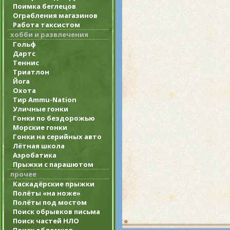
Поимка беглецов
Ограбления магазинов
Работа таксистом
хобби и развлечения
Гольф
Дартс
Теннис
Триатлон
Йога
Охота
Тир Ammu-Nation
Уличные гонки
Гонки по бездорожью
Морские гонки
Гонки на серийных авто
Лётная школа
Аэробатика
Прыжки с парашютом
прочее
Каскадёрские прыжки
Полёты «на ноже»
Полёты под мостом
Поиск обрывков письма
Поиск частей НЛО