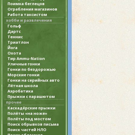
Поимка беглецов
Ограбления магазинов
Работа таксистом
хобби и развлечения
Гольф
Дартс
Теннис
Триатлон
Йога
Охота
Тир Ammu-Nation
Уличные гонки
Гонки по бездорожью
Морские гонки
Гонки на серийных авто
Лётная школа
Аэробатика
Прыжки с парашютом
прочее
Каскадёрские прыжки
Полёты «на ноже»
Полёты под мостом
Поиск обрывков письма
Поиск частей НЛО