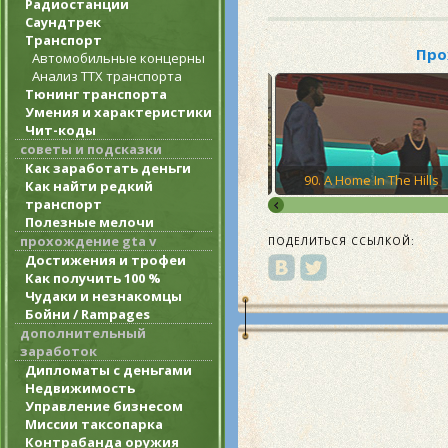
Радиостанции
Саундтрек
Транспорт
Про
Автомобильные концерны
Анализ ТТХ транспорта
Тюнинг транспорта
Умения и характеристики
Чит-коды
советы и подсказки
Как заработать деньги
riation
89. High Noon
90. A Home In The Hills
Как найти редкий
транспорт
Полезные мелочи
прохождение gta v
ПОДЕЛИТЬСЯ ССЫЛКОЙ:
Достижения и трофеи
Как получить 100 %
Чудаки и незнакомцы
Бойни / Rampages
дополнительный
заработок
Дипломаты с деньгами
Недвижимость
Управление бизнесом
Миссии таксопарка
Контрабанда оружия