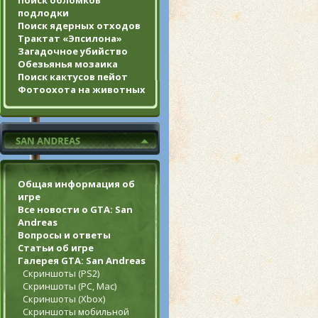
Поиск обломков
подлодки
Поиск ядерных отходов
Трактат «Эпсилона»
Загадочное убийство
Обезьянья мозаика
Поиск кактусов пейот
Фотоохота на животных
Общая информация об
игре
Все новости о GTA: San
Andreas
Вопросы и ответы
Статьи об игре
Галерея GTA: San Andreas
Скриншоты (PS2)
Скриншоты (PC, Mac)
Скриншоты (Xbox)
Скриншоты мобильной