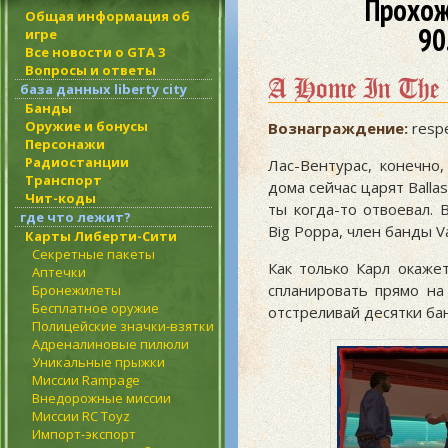
Прохож
Общая информация об
90
игре
Все новости о GTA 3
Вопросы и ответы
A Home In The 
база данных liberty city
Банды
Оружие и бонусы
Вознаграждение:
resp
Персонажи
Радиостанции
Лас-Вентурас, конечно
Транспорт
дома сейчас царят Balla
Чит-коды
ты когда-то отвоевал. 
где что лежит?
Big Poppa, член банды V
Карты Либерти-Сити
Секретные пакеты
Как только Карл окаже
Аптечки
спланировать прямо на
Бронежилеты
Бесплатное оружие
отстреливай десятки ба
Полицейские значки-взятки
Адреналиновые пилюли
Уникальные прыжки
Миссии Rampage
Внедорожные миссии
Миссии RC Toyz
Импорт-экспорт