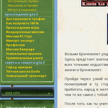
Экстренные службы
Магазины и гаражи
Метро и надземка
прохождение gta 3
Достижения и трофеи
Как получить 100 %
Прохождение игры
Внедорожные миссии
Миссии RC Toyz
Импорт-экспорт
Профессии
Миссии Rampage
Уникальные прыжки
Возьми бронежилет рядо
Криминальные ранги
Здесь предстоит знатна
советы и секреты gta 3
всех точными хедшотам
Город-призрак
жизни и бронежилет.
Лётная школа Dodo
Уникальный транспорт
Пройдя через узкий к
посматривай в ту сто
прибегать народ в желт
чем то же самое с тобой
После того, как ты уни
Общая информация об