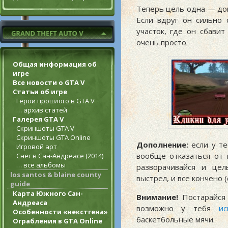
Теперь цель одна — дог
Если вдруг он сильно 
участок, где он сбавит
очень просто.
Общая информация об
игре
Все новости о GTA V
Статьи об игре
Герои прошлого в GTA V
… архив статей
Галерея GTA V
Скриншоты GTA V
Скриншоты GTA Online
Дополнение:
если у те
Игровой арт
вообще отказаться от 
Снег в Сан-Андреасе (2014)
… все альбомы
разворачивайся и цел
los santos & blaine county
выстрел, и все кончено 
guide
Карта Южного Сан-
Внимание!
Постарайся 
Андреаса
возможно у тебя
ис
Особенности «некстгена»
баскетбольные мячи
.
Ограбления в GTA Online