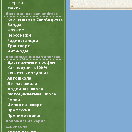
версии
Факты
база данных san andreas
Карты штата Сан-Андреас
Банды
Оружие
Персонажи
Радиостанции
Транспорт
Чит-коды
прохождение san andreas
Достижения и трофеи
Как получить 100 %
Сюжетные задания
Автошкола
Лётная школа
Лодочная школа
Мотоциклетная школа
Гонки
Импорт-экспорт
Профессии
Прочие задания
похождения карла
джонсона
Аркадные игры