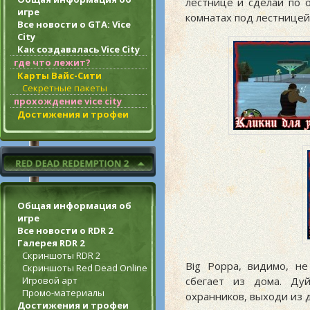
лестнице и сделай по 
игре
комнатах под лестницей
Все новости о GTA: Vice
City
Как создавалась Vice City
где что лежит?
Карты Вайс-Сити
Секретные пакеты
прохождение vice city
Достижения и трофеи
Общая информация об
игре
Все новости о RDR 2
Галерея RDR 2
Скриншоты RDR 2
Big Poppa, видимо, н
Скриншоты Red Dead Online
сбегает из дома. Ду
Игровой арт
Промо-материалы
охранников, выходи из д
Достижения и трофеи