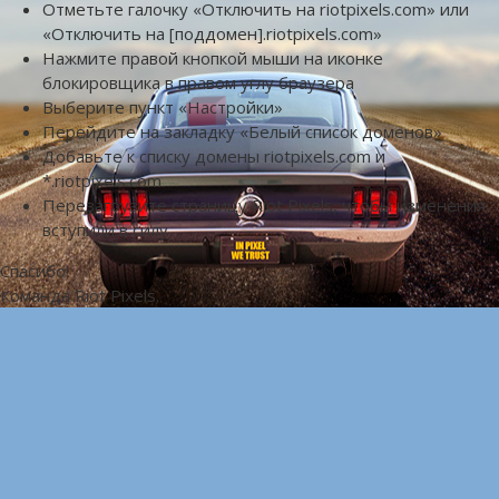
Отметьте галочку «Отключить на riotpixels.com» или
«Отключить на [поддомен].riotpixels.com»
Нажмите правой кнопкой мыши на иконке
блокировщика в правом углу браузера
Выберите пункт «Настройки»
Перейдите на закладку «Белый список доменов»
Добавьте к списку домены riotpixels.com и
*.riotpixels.com
Перезагрузите страницу Riot Pixels, чтобы изменения
вступили в силу
Спасибо!
Команда Riot Pixels.