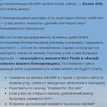
установленным AB/ABP на Riot Pixels сейчас —
более 30%
.
Это очень много.
У блокировщиков рекламы есть еще одно плохое свойство
— у вас может «поехать» дизайн или перестанут
показываться скриншоты.
Мы не хотим предпринимать активных действий в
отношении блокировщиков рекламы (например, закрывать
контент) — это не по-человечески. Однако и безучастно
смотреть никак не можем. Поэтому у нас к вам большая
просьба —
пожалуйста, внесите Riot Pixels в «белый
список» вашего блокировщика
. Это поможет нам и
дальше жить и развиваться, а вам ничего не будет стоить.
Нажмите на иконке AB/ABP в строке с путём к сайту (в
правом углу, слева от звёздочки занесения в закладки)
Разотметьте галочку "Enabled for this site"
Если у вас не открыта панель дополнений внизу
браузера, нажмите Ctrl+\
В панели дополнений нажмите на иконке AB/ABP