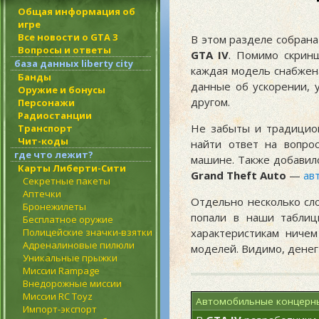
Общая информация об
игре
Все новости о GTA 3
В этом разделе собрана
Вопросы и ответы
GTA IV
. Помимо скрин
база данных liberty city
каждая модель снабжен
Банды
данные об ускорении, 
Оружие и бонусы
другом.
Персонажи
Радиостанции
Не забыты и традицио
Транспорт
Чит-коды
найти ответ на вопро
где что лежит?
машине. Также добавил
Карты Либерти-Сити
Grand Theft Auto
—
ав
Секретные пакеты
Аптечки
Отдельно несколько сл
Бронежилеты
попали в наши таблиц
Бесплатное оружие
Полицейские значки-взятки
характеристикам ничем
Адреналиновые пилюли
моделей. Видимо, денег
Уникальные прыжки
Миссии Rampage
Внедорожные миссии
Миссии RC Toyz
Автомобильные концерн
Импорт-экспорт