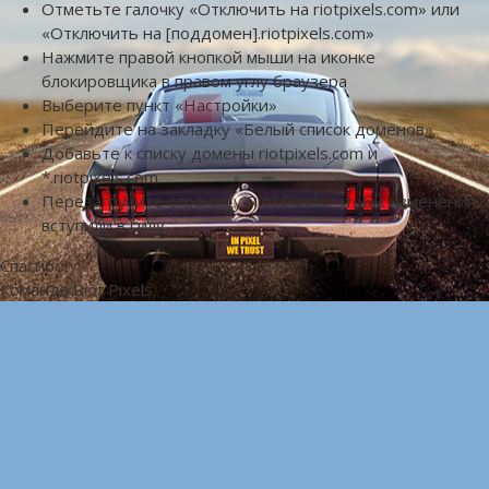
Отметьте галочку «Отключить на riotpixels.com» или
«Отключить на [поддомен].riotpixels.com»
Нажмите правой кнопкой мыши на иконке
блокировщика в правом углу браузера
Выберите пункт «Настройки»
Перейдите на закладку «Белый список доменов»
Добавьте к списку домены riotpixels.com и
*.riotpixels.com
Перезагрузите страницу Riot Pixels, чтобы изменения
вступили в силу
Спасибо!
Команда Riot Pixels.