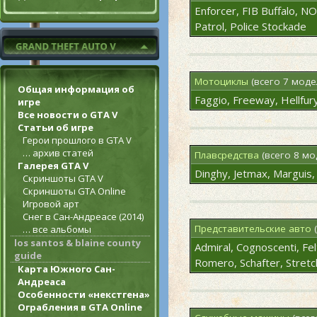
Enforcer, FIB Buffalo, NO
Patrol, Police Stockade
Мотоциклы
(всего 7 моде
Общая информация об
Faggio, Freeway, Hellfur
игре
Все новости о GTA V
Статьи об игре
Герои прошлого в GTA V
… архив статей
Плавсредства
(всего 8 мо
Галерея GTA V
Dinghy, Jetmax, Marguis, 
Скриншоты GTA V
Скриншоты GTA Online
Игровой арт
Снег в Сан-Андреасе (2014)
Представительские авто
(
… все альбомы
los santos & blaine county
Admiral, Cognoscenti, Fel
guide
Romero, Schafter, Stret
Карта Южного Сан-
Андреаса
Особенности «некстгена»
Ограбления в GTA Online