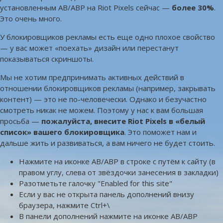
установленным AB/ABP на Riot Pixels сейчас —
более 30%
.
Это очень много.
У блокировщиков рекламы есть еще одно плохое свойство
— у вас может «поехать» дизайн или перестанут
показываться скриншоты.
Мы не хотим предпринимать активных действий в
отношении блокировщиков рекламы (например, закрывать
контент) — это не по-человечески. Однако и безучастно
смотреть никак не можем. Поэтому у нас к вам большая
просьба —
пожалуйста, внесите Riot Pixels в «белый
список» вашего блокировщика
. Это поможет нам и
дальше жить и развиваться, а вам ничего не будет стоить.
Нажмите на иконке AB/ABP в строке с путём к сайту (в
правом углу, слева от звёздочки занесения в закладки)
Разотметьте галочку "Enabled for this site"
Если у вас не открыта панель дополнений внизу
браузера, нажмите Ctrl+\
В панели дополнений нажмите на иконке AB/ABP