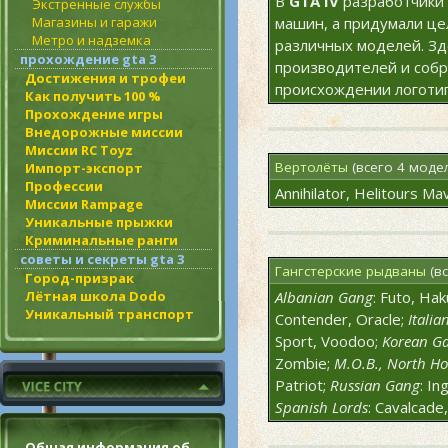
В
GTA IV
разработчики 
Экстренные службы
Магазины и гаражи
машин, а придумали ц
Метро и надземка
различных моделей. Зд
прохождение gta 3
производителей и собр
Достижения и трофеи
происхождении логотип
Как получить 100 %
Прохождение игры
Внедорожные миссии
Миссии RC Toyz
Вертолёты
(всего 4 моде
Импорт-экспорт
Профессии
Annihilator, Helitours Ma
Миссии Rampage
Уникальные прыжки
Криминальные ранги
советы и секреты gta 3
Гангстерские рыдваны
(вс
Город-призрак
Лётная школа Dodo
Albanian Gang
: Futo, Ha
Уникальный транспорт
Contender, Oracle;
Italia
Sport, Voodoo;
Korean G
Zombie;
M.O.B., North Ho
Patriot;
Russian Gang
: In
Spanish Lords
: Cavalcade
Общая информация об