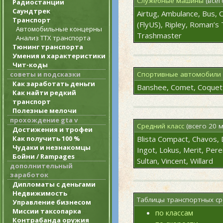
Служебные машины
(всег
Радиостанции
Саундтрек
Airtug, Ambulance, Bus, Ca
Транспорт
(FlyUS), Ripley, Roman’s T
Автомобильные концерны
Trashmaster
Анализ ТТХ транспорта
Тюнинг транспорта
Умения и характеристики
Чит-коды
советы и подсказки
Спортивные автомобили
Как заработать деньги
Banshee, Comet, Coquett
Как найти редкий
транспорт
Полезные мелочи
прохождение gta v
Средний класс
(всего 20 
Достижения и трофеи
Как получить 100 %
Blista Compact, Chavos, 
Чудаки и незнакомцы
Ingot, Lokus, Merit, Peren
Бойни / Rampages
Sultan, Vincent, Willard
дополнительный
заработок
Дипломаты с деньгами
Недвижимость
Таблицы транспортных ср
Управление бизнесом
Миссии таксопарка
по классам
Контрабанда оружия