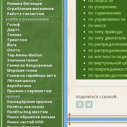
по скорости
Поимка беглецов
по ускорению
Ограбления магазинов
по торможению
Работа таксистом
по управляемости
хобби и развлечения
Гольф
по массе
Дартс
по типу привода
Теннис
по типу двигателя
Триатлон
по распределению
Йога
Охота
по распределению
Тир Ammu-Nation
по жёсткости подв
Уличные гонки
по виртуальной ц
Гонки по бездорожью
по повреждаемос
Морские гонки
по производителя
Гонки на серийных авто
Лётная школа
Аэробатика
Прыжки с парашютом
прочее
ПОДЕЛИТЬСЯ ССЫЛКОЙ:
Каскадёрские прыжки
Полёты «на ноже»
Полёты под мостом
Поиск обрывков письма
Поиск частей НЛО