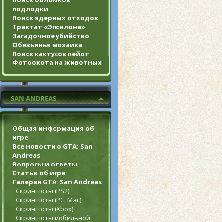
Поиск обломков
подлодки
Поиск ядерных отходов
Трактат «Эпсилона»
Загадочное убийство
Обезьянья мозаика
Поиск кактусов пейот
Фотоохота на животных
Общая информация об
игре
Все новости о GTA: San
Andreas
Вопросы и ответы
Статьи об игре
Галерея GTA: San Andreas
Скриншоты (PS2)
Скриншоты (PC, Mac)
Скриншоты (Xbox)
Скриншоты мобильной