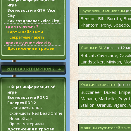
игре
Все новости о GTA: Vice
Грузовики и минивэны
(в
City
Benson, Biff, Burrito, Bo
Как создавалась Vice City
Phantom, Pony, Speedo,
где что лежит?
Карты Вайс-Сити
Секретные пакеты
прохождение vice city
Джипы и SUV
(всего 12 м
Достижения и трофеи
Bobcat, Cavalcade, Cava
Landstalker, Minivan, Mo
Классические авто
(всего
Общая информация об
Buccaneer, Dukes, Emper
игре
Все новости о RDR 2
Manana, Marbelle, Peyote
Галерея RDR 2
Stallion, Uranus, Vigero,
Скриншоты RDR 2
Скриншоты Red Dead Online
Игровой арт
Промо-материалы
Машины служителей зако
Достижения и трофеи