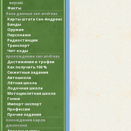
версии
Факты
база данных san andreas
Карты штата Сан-Андреас
Банды
Оружие
Персонажи
Радиостанции
Транспорт
Чит-коды
прохождение san andreas
Достижения и трофеи
Как получить 100 %
Сюжетные задания
Автошкола
Лётная школа
Лодочная школа
Мотоциклетная школа
Гонки
Импорт-экспорт
Профессии
Прочие задания
похождения карла
джонсона
Аркадные игры