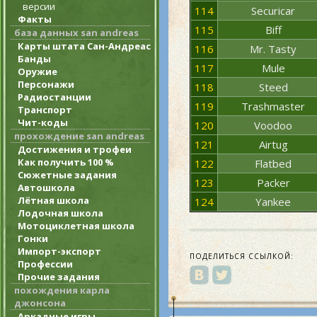
версии
114
Securicar
Факты
115
Biff
база данных san andreas
Карты штата Сан-Андреас
116
Mr. Tasty
Банды
117
Mule
Оружие
Персонажи
118
Steed
Радиостанции
119
Trashmaster
Транспорт
Чит-коды
120
Voodoo
прохождение san andreas
121
Airtug
Достижения и трофеи
Как получить 100 %
122
Flatbed
Сюжетные задания
123
Packer
Автошкола
Лётная школа
124
Yankee
Лодочная школа
Мотоциклетная школа
Гонки
Импорт-экспорт
ПОДЕЛИТЬСЯ ССЫЛКОЙ:
Профессии
Прочие задания
похождения карла
джонсона
Аркадные игры