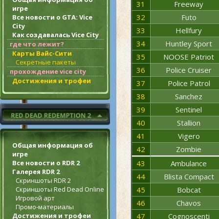
31
Freeway
игре
32
Futo
Все новости о GTA: Vice
City
33
Hellfury
Как создавалась Vice City
34
Huntley Sport
где что лежит?
Карты Вайс-Сити
35
NOOSE Patriot
Секретные пакеты
36
Police Cruiser
прохождение vice city
Достижения и трофеи
37
Police Patrol
38
Sanchez
39
Sentinel
40
Stallion
41
Vigero
Общая информация об
42
Zombie
игре
43
Ambulance
Все новости о RDR 2
Галерея RDR 2
44
Blista Compact
Скриншоты RDR 2
45
Bobcat
Скриншоты Red Dead Online
Игровой арт
46
Chavos
Промо-материалы
47
Cognoscenti
Достижения и трофеи