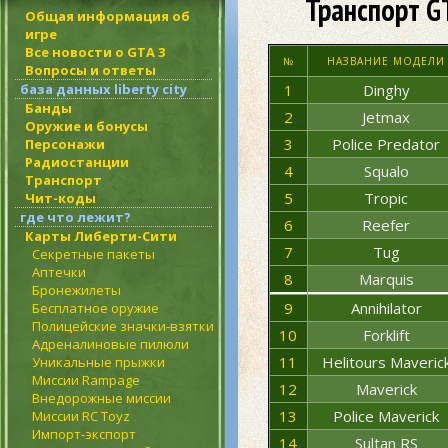
Транспорт G
Общая информация об
игре
Все новости о GTA 3
№
НАЗВАНИЕ МОДЕЛИ
Вопросы и ответы
база данных liberty city
1
Dinghy
Банды
2
Jetmax
Оружие и бонусы
3
Police Predator
Персонажи
Радиостанции
4
Squalo
Транспорт
5
Tropic
Чит-коды
где что лежит?
6
Reefer
Карты Либерти-Сити
7
Tug
Секретные пакеты
Аптечки
8
Marquis
Бронежилеты
9
Annihilator
Бесплатное оружие
Полицейские значки-взятки
10
Forklift
Адреналиновые пилюли
11
Helitours Maveric
Уникальные прыжки
Миссии Rampage
12
Maverick
Внедорожные миссии
13
Police Maverick
Миссии RC Toyz
Импорт-экспорт
14
Sultan RS