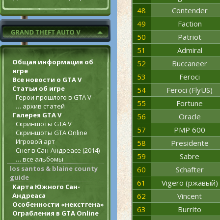
48
Contender
49
Faction
50
Patriot
51
Admiral
Общая информация об
52
Buccaneer
игре
53
Feroci
Все новости о GTA V
Статьи об игре
54
Feroci (FlyUS)
Герои прошлого в GTA V
55
Fortune
… архив статей
Галерея GTA V
56
Oracle
Скриншоты GTA V
57
PMP 600
Скриншоты GTA Online
Игровой арт
58
Presidente
Снег в Сан-Андреасе (2014)
59
Sabre
… все альбомы
los santos & blaine county
60
Schafter
guide
61
Vigero (ржавый)
Карта Южного Сан-
Андреаса
62
Vincent
Особенности «некстгена»
63
Burrito
Ограбления в GTA Online