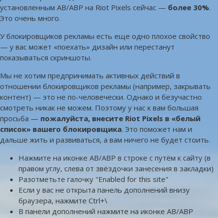
установленным AB/ABP на Riot Pixels сейчас —
более 30%
.
Это очень много.
У блокировщиков рекламы есть еще одно плохое свойство
— у вас может «поехать» дизайн или перестанут
показываться скриншоты.
Мы не хотим предпринимать активных действий в
отношении блокировщиков рекламы (например, закрывать
контент) — это не по-человечески. Однако и безучастно
смотреть никак не можем. Поэтому у нас к вам большая
просьба —
пожалуйста, внесите Riot Pixels в «белый
список» вашего блокировщика
. Это поможет нам и
дальше жить и развиваться, а вам ничего не будет стоить.
Нажмите на иконке AB/ABP в строке с путём к сайту (в
правом углу, слева от звёздочки занесения в закладки)
Разотметьте галочку "Enabled for this site"
Если у вас не открыта панель дополнений внизу
браузера, нажмите Ctrl+\
В панели дополнений нажмите на иконке AB/ABP