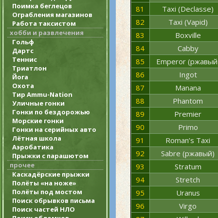
Поимка беглецов
81
Taxi (Declasse)
Ограбления магазинов
82
Taxi (Vapid)
Работа таксистом
хобби и развлечения
83
Boxville
Гольф
84
Cabby
Дартс
Теннис
85
Emperor (ржавый
Триатлон
86
Ingot
Йога
Охота
87
Manana
Тир Ammu-Nation
88
Phantom
Уличные гонки
Гонки по бездорожью
89
Premier
Морские гонки
90
Primo
Гонки на серийных авто
Лётная школа
91
Roman’s Taxi
Аэробатика
92
Sabre (ржавый)
Прыжки с парашютом
прочее
93
Stratum
Каскадёрские прыжки
94
Stretch
Полёты «на ноже»
Полёты под мостом
95
Uranus
Поиск обрывков письма
96
Virgo
Поиск частей НЛО