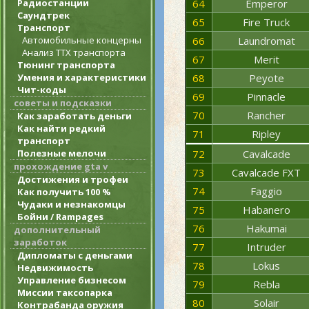
Радиостанции
64
Emperor
Саундтрек
65
Fire Truck
Транспорт
Автомобильные концерны
66
Laundromat
Анализ ТТХ транспорта
67
Merit
Тюнинг транспорта
Умения и характеристики
68
Peyote
Чит-коды
69
Pinnacle
советы и подсказки
70
Rancher
Как заработать деньги
Как найти редкий
71
Ripley
транспорт
Полезные мелочи
72
Cavalcade
прохождение gta v
73
Cavalcade FXT
Достижения и трофеи
74
Faggio
Как получить 100 %
Чудаки и незнакомцы
75
Habanero
Бойни / Rampages
76
Hakumai
дополнительный
заработок
77
Intruder
Дипломаты с деньгами
78
Lokus
Недвижимость
Управление бизнесом
79
Rebla
Миссии таксопарка
80
Solair
Контрабанда оружия