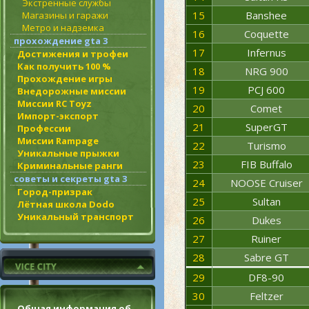
Экстренные службы
15
Banshee
Магазины и гаражи
Метро и надземка
16
Coquette
прохождение gta 3
17
Infernus
Достижения и трофеи
Как получить 100 %
18
NRG 900
Прохождение игры
19
PCJ 600
Внедорожные миссии
Миссии RC Toyz
20
Comet
Импорт-экспорт
21
SuperGT
Профессии
Миссии Rampage
22
Turismo
Уникальные прыжки
23
FIB Buffalo
Криминальные ранги
советы и секреты gta 3
24
NOOSE Cruiser
Город-призрак
25
Sultan
Лётная школа Dodo
Уникальный транспорт
26
Dukes
27
Ruiner
28
Sabre GT
29
DF8-90
30
Feltzer
Общая информация об