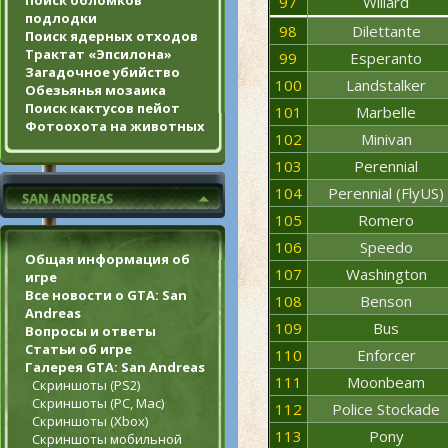
Поиск обломков
97
Willard
подлодки
98
Dilettante
Поиск ядерных отходов
Трактат «Эпсилона»
99
Esperanto
Загадочное убийство
100
Landstalker
Обезьянья мозаика
Поиск кактусов пейот
101
Marbelle
Фотоохота на животных
102
Minivan
103
Perennial
104
Perennial (FlyUS)
105
Romero
106
Speedo
Общая информация об
107
Washington
игре
Все новости о GTA: San
108
Benson
Andreas
109
Bus
Вопросы и ответы
Статьи об игре
110
Enforcer
Галерея GTA: San Andreas
111
Moonbeam
Скриншоты (PS2)
Скриншоты (PC, Mac)
112
Police Stockade
Скриншоты (Xbox)
113
Pony
Скриншоты мобильной