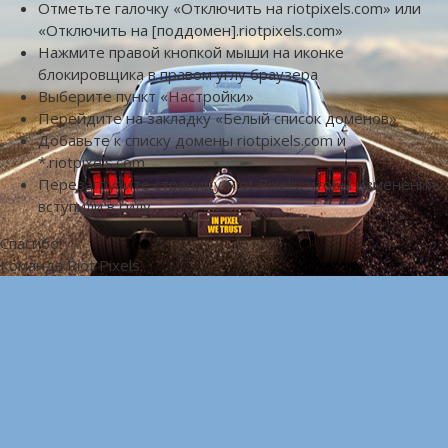
Отметьте галочку «Отключить на riotpixels.com» или
«Отключить на [поддомен].riotpixels.com»
Нажмите правой кнопкой мыши на иконке
блокировщика в правом углу браузера
Выберите пункт «Настройки»
Перейдите на закладку «Белый список доменов»
Добавьте к списку домены riotpixels.com и
*.riotpixels.com
Перезагрузите страницу Riot Pixels, чтобы изменения
вступили в силу
Спасибо!
Команда Riot Pixels.