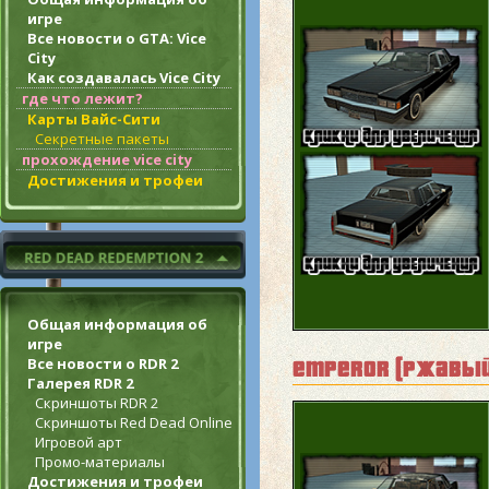
игре
Все новости о GTA: Vice
City
Как создавалась Vice City
где что лежит?
Карты Вайс-Сити
Секретные пакеты
прохождение vice city
Достижения и трофеи
Общая информация об
игре
Все новости о RDR 2
emperor (ржавый
Галерея RDR 2
Скриншоты RDR 2
Скриншоты Red Dead Online
Игровой арт
Промо-материалы
Достижения и трофеи