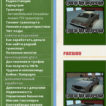
Радиостанции
Саундтрек
Транспорт
Автомобильные концерны
Анализ ТТХ транспорта
Тюнинг транспорта
Умения и характеристики
Чит-коды
советы и подсказки
Как заработать деньги
Как найти редкий
транспорт
Полезные мелочи
faction
прохождение gta v
Достижения и трофеи
Как получить 100 %
Чудаки и незнакомцы
Бойни / Rampages
дополнительный
заработок
Дипломаты с деньгами
Недвижимость
Управление бизнесом
Миссии таксопарка
Контрабанда оружия