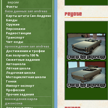
версии
Факты
база данных san andreas
peyote
Карты штата Сан-Андреас
Банды
Оружие
Персонажи
Радиостанции
Транспорт
Чит-коды
прохождение san andreas
Достижения и трофеи
Как получить 100 %
Сюжетные задания
Автошкола
Лётная школа
Лодочная школа
Мотоциклетная школа
Гонки
Импорт-экспорт
Профессии
Прочие задания
похождения карла
джонсона
Аркадные игры