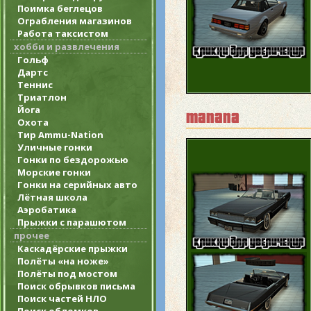
Поимка беглецов
Ограбления магазинов
Работа таксистом
хобби и развлечения
Гольф
Дартс
Теннис
Триатлон
Йога
manana
Охота
Тир Ammu-Nation
Уличные гонки
Гонки по бездорожью
Морские гонки
Гонки на серийных авто
Лётная школа
Аэробатика
Прыжки с парашютом
прочее
Каскадёрские прыжки
Полёты «на ноже»
Полёты под мостом
Поиск обрывков письма
Поиск частей НЛО