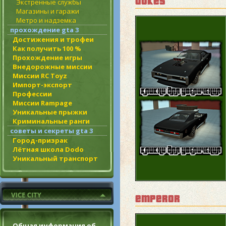
dukes
Экстренные службы
Магазины и гаражи
Метро и надземка
прохождение gta 3
Достижения и трофеи
Как получить 100 %
Прохождение игры
Внедорожные миссии
Миссии RC Toyz
Импорт-экспорт
Профессии
Миссии Rampage
Уникальные прыжки
Криминальные ранги
советы и секреты gta 3
Город-призрак
Лётная школа Dodo
Уникальный транспорт
emperor
Общая информация об