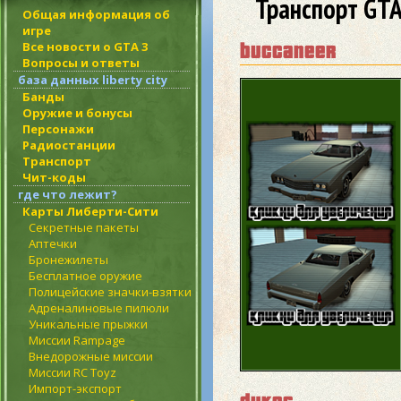
Транспорт GTA
Общая информация об
игре
Все новости о GTA 3
buccaneer
Вопросы и ответы
база данных liberty city
Банды
Оружие и бонусы
Персонажи
Радиостанции
Транспорт
Чит-коды
где что лежит?
Карты Либерти-Сити
Секретные пакеты
Аптечки
Бронежилеты
Бесплатное оружие
Полицейские значки-взятки
Адреналиновые пилюли
Уникальные прыжки
Миссии Rampage
Внедорожные миссии
Миссии RC Toyz
Импорт-экспорт