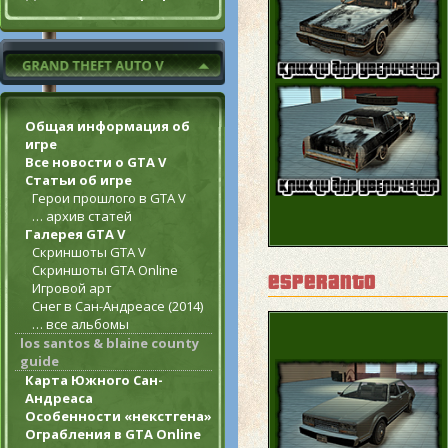
Общая информация об
игре
Все новости о GTA V
Статьи об игре
Герои прошлого в GTA V
… архив статей
Галерея GTA V
Скриншоты GTA V
Скриншоты GTA Online
esperanto
Игровой арт
Снег в Сан-Андреасе (2014)
… все альбомы
los santos & blaine county
guide
Карта Южного Сан-
Андреаса
Особенности «некстгена»
Ограбления в GTA Online