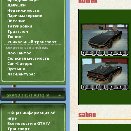
ruiner
Девушки
Недвижимость
Парикмахерские
Питание
Татуировки
Триатлон
Тюнинг
Уникальный транспорт
секреты san andreas
Лос-Сантос
Сельская местность
Сан-Фиерро
Пустыня
Лас-Вентурас
Общая информация об
sabre
игре
Все новости о GTA IV
Транспорт