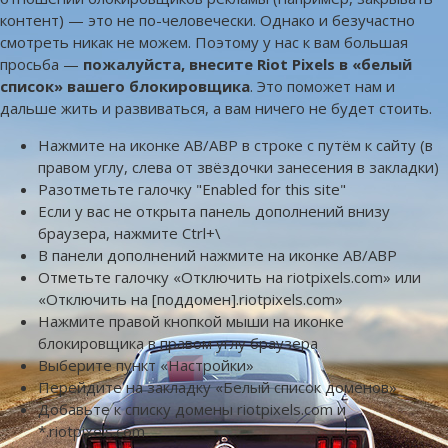
контент) — это не по-человечески. Однако и безучастно
смотреть никак не можем. Поэтому у нас к вам большая
просьба —
пожалуйста, внесите Riot Pixels в «белый
список» вашего блокировщика
. Это поможет нам и
дальше жить и развиваться, а вам ничего не будет стоить.
Нажмите на иконке AB/ABP в строке с путём к сайту (в
правом углу, слева от звёздочки занесения в закладки)
Разотметьте галочку "Enabled for this site"
Если у вас не открыта панель дополнений внизу
браузера, нажмите Ctrl+\
В панели дополнений нажмите на иконке AB/ABP
Отметьте галочку «Отключить на riotpixels.com» или
«Отключить на [поддомен].riotpixels.com»
Нажмите правой кнопкой мыши на иконке
блокировщика в правом углу браузера
Выберите пункт «Настройки»
Перейдите на закладку «Белый список доменов»
Добавьте к списку домены riotpixels.com и
*.riotpixels.com