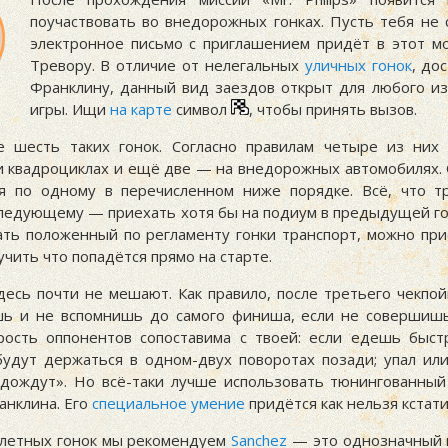
поучаствовать во внедорожных гонках. Пусть тебя не 
электронное письмо с приглашением придёт в этот м
Тревору. В отличие от нелегальных
уличных гонок
, до
Франклину, данный вид заездов открыт для любого из
игры. Ищи
на карте
символ
, чтобы принять вызов.
е шесть таких гонок. Согласно правилам четыре из них
и квадроциклах и ещё две — на внедорожных автомобилях.
я по одному в перечисленном ниже порядке. Всё, что т
следующему — приехать хотя бы на подиум в предыдущей гон
ать положенный по регламенту гонки транспорт, можно при
учить что попадётся прямо на старте.
десь почти не мешают. Как правило, после третьего чекпой
ь и не вспомнишь до самого финиша, если не совершиш
рость оппонентов сопоставима с твоей: если едешь быст
будут держаться в одном-двух поворотах позади; упал ил
дождут». Но всё-таки лучше использовать тюнингованный
анклина. Его
специальное умение
придётся как нельзя кстати
летных гонок мы рекомендуем
Sanchez
— это однозначный 