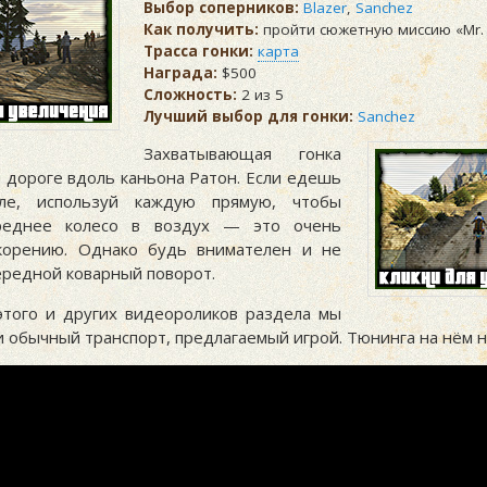
Выбор соперников:
Blazer
,
Sanchez
Как получить:
пройти сюжетную миссию «
Mr.
Трасса гонки:
карта
Награда:
$500
Сложность:
2 из 5
Лучший выбор для гонки:
Sanchez
Захватывающая гонка
й дороге вдоль каньона Ратон. Если едешь
ле, используй каждую прямую, чтобы
реднее колесо в воздух — это очень
скорению. Однако будь внимателен и не
ередной коварный поворот.
этого и других видеороликов раздела мы
 обычный транспорт, предлагаемый игрой. Тюнинга на нём н