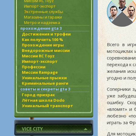
Миссии RC Toyz
Импорт-экспорт
Экстренные службы
Магазины и гаражи
Метро и надземка
прохождение gta 3
Достижения и трофеи
Как получить 100 %
Всего в игр
Прохождение игры
Внедорожные миссии
мотоциклах 
Миссии RC Toyz
соревновани
Импорт-экспорт
перехода к 
Профессии
желания иск
Миссии Rampage
угодно и пол
Уникальные прыжки
Криминальные ранги
Соперники з
советы и секреты gta 3
Город-призрак
уже забудеш
Лётная школа Dodo
ошибку. Ско
Уникальный транспорт
«вломят» и 
любезно «по
играть за Фр
Для мотоцик