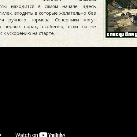
ассы находится в самом начале. Здесь
пилек, входить в которые желательно без
ния ручного тормоза. Соперники могут
а первых порах, особенно, если ты не
с к ускорению на старте.