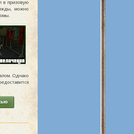
л в призовую
ижды, можно
тюмы.
алом. Однако
редоставится
жью