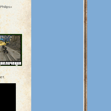
 Philips
»
ет.