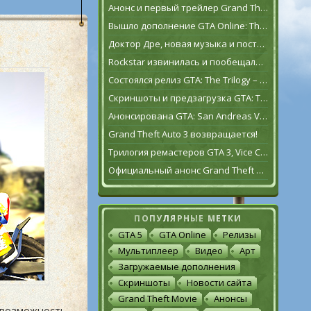
Анонс и первый трейлер Grand Theft Auto VI
Вышло дополнение GTA Online: The Contract
Доктор Дре, новая музыка и постаревший Франклин Клинтон в дополнении GTA Online: The Contract
Rockstar извинилась и пообещала исправить GTA: The Trilogy – The Definitive Edition [обновлено]
Состоялся релиз GTA: The Trilogy – The Definitive Edition
Скриншоты и предзагрузка GTA: The Trilogy – The Definitive Edition
Анонсирована GTA: San Andreas VR для Oculus Quest 2
Grand Theft Auto 3 возвращается!
Трилогия ремастеров GTA 3, Vice City и San Andreas выйдет 11 ноября
Официальный анонс Grand Theft Auto: The Trilogy – The Definitive Edition
ПОПУЛЯРНЫЕ МЕТКИ
GTA 5
GTA Online
Релизы
Мультиплеер
Видео
Арт
Загружаемые дополнения
Скриншоты
Новости сайта
Grand Theft Movie
Анонсы
возможность