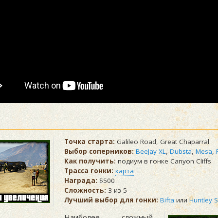
Точка старта:
Galileo Road, Great Chaparral
Выбор соперников:
BeeJay XL
,
Dubsta
,
Mesa
,
Как получить:
подиум в гонке Canyon Cliffs
Трасса гонки:
карта
Награда:
$500
Сложность:
3 из 5
Лучший выбор для гонки:
Bifta
или
Huntley 
Наиболее сложный