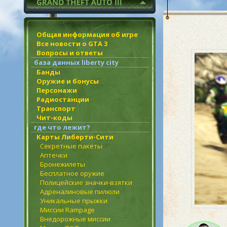
Общая информация об игре
Все новости о GTA 3
Вопросы и ответы
база данных liberty city
Банды
Оружие и бонусы
Персонажи
Радиостанции
Транспорт
Чит-коды
где что лежит?
Карты Либерти-Сити
Секретные пакеты
Аптечки
Бронежилеты
Бесплатное оружие
Полицейские значки-взятки
Адреналиновые пилюли
Уникальные прыжки
Миссии Rampage
Внедорожные миссии