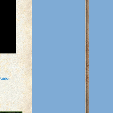
Patriot
S