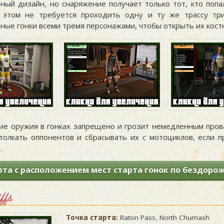
ный дизайн, но снаряжение получает только тот, кто попа
и этом не требуется проходить одну и ту же трассу тр
зные гонки всеми тремя персонажами, чтобы открыть их кос
ие оружия в гонках запрещено и грозит немедленным пров
олкать оппонентов и сбрасывать их с мотоциклов, если п
.
рта с расположением мест старта гонок по бездоро
ffs
Точка старта:
Raton Pass, North Chumash