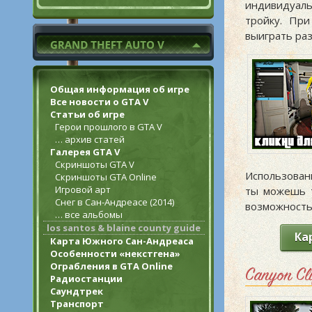
индивидуаль
тройку. Пр
выиграть ра
Общая информация об игре
Все новости о GTA V
Статьи об игре
Герои прошлого в GTA V
… архив статей
Галерея GTA V
Скриншоты GTA V
Использован
Скриншоты GTA Online
Игровой арт
ты можешь т
Снег в Сан-Андреасе (2014)
возможность
… все альбомы
los santos & blaine county guide
Ка
Карта Южного Сан-Андреаса
Особенности «некстгена»
Ограбления в GTA Online
Canyon Cli
Радиостанции
Саундтрек
Транспорт