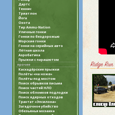
Дартс
Теннис
Триатлон
Йога
Охота
Тир Ammu-Nation
Уличные гонки
Гонки по бездорожью
Морские гонки
Гонки на серийных авто
Лётная школа
Аэробатика
Прыжки с парашютом
Ridge Run
прочее
Каскадёрские прыжки
Полёты «на ноже»
Полёты под мостом
Поиск обрывков письма
Поиск частей НЛО
Поиск обломков подлодки
Поиск ядерных отходов
Трактат «Эпсилона»
Загадочное убийство
Обезьянья мозаика