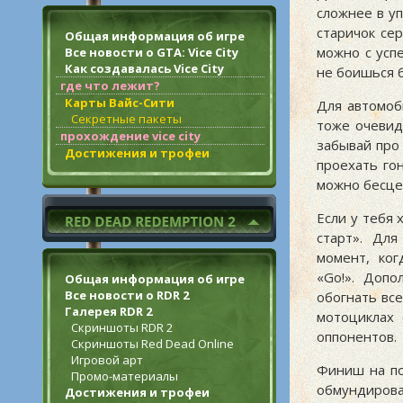
сложнее в у
старичок се
Общая информация об игре
можно с усп
Все новости о GTA: Vice City
Как создавалась Vice City
не боишься 
где что лежит?
Карты Вайс-Сити
Для автомоб
Секретные пакеты
тоже очевиде
прохождение vice city
забывай про 
Достижения и трофеи
проехать гон
можно бесце
Если у тебя 
старт». Дл
момент, ког
«Go!». Допо
Общая информация об игре
Все новости о RDR 2
обогнать все
Галерея RDR 2
мотоциклах 
Скриншоты RDR 2
оппонентов.
Скриншоты Red Dead Online
Игровой арт
Финиш на по
Промо-материалы
обмундирова
Достижения и трофеи