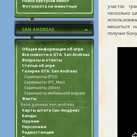
Поиск кактусов пейот
участок тр
Фотоохота на животных
несколько ш
использова
мешаться н
получил бону
Общая информация об игре
Все новости о GTA: San Andreas
Вопросы и ответы
Статьи об игре
Галерея GTA: San Andreas
Скриншоты (PS2)
Скриншоты (PC, Mac)
Скриншоты (Xbox)
Скриншоты мобильной версии
Факты
база данных san andreas
Карты штата Сан-Андреас
Банды
Оружие
Персонажи
Радиостанции