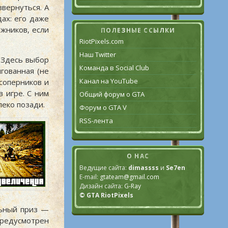
звернуться. А
ах: его даже
жников, если
ПОЛЕЗНЫЕ ССЫЛКИ
RiotPixels.com
Наш Twitter
. Здесь выбор
Команда в Social Club
нгованная (не
Канал на YouTube
 соперников и
в игре. С ним
Общий форум о GTA
леко позади.
Форум о GTA V
RSS-лента
О НАС
Ведущие сайта:
dimassss
и
Se7en
E-mail:
gtateam@gmail.com
Дизайн сайта:
G-Ray
© GTA RiotPixels
льный приз —
предусмотрен