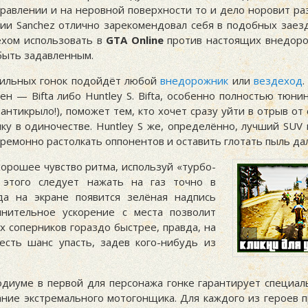
правлении и на неровной поверхности то и дело норовит ра
рии Sanchez отлично зарекомендовал себя в подобных заезд
ехом использовать в
GTA Online
против настоящих внедоро
быть задавленным.
ильных гонок подойдёт любой
внедорожник
или
вездеход
н — Bifta либо Huntley S. Bifta, особенно полностью тюни
антикрыло!), поможет тем, кто хочет сразу уйти в отрыв от
ку в одиночестве. Huntley S же, определённо, лучший SUV 
ремонно растолкать оппонентов и оставить глотать пыль да
хорошее чувство ритма, используй «турбо-
я этого следует нажать на газ точно в
да на экране появится зелёная надпись
лнительное ускорение с места позволит
х соперников гораздо быстрее, правда, на
есть шанс упасть, задев кого-нибудь из
диуме в первой для персонажа гонке гарантирует специа
ние экстремального мотогонщика. Для каждого из героев 