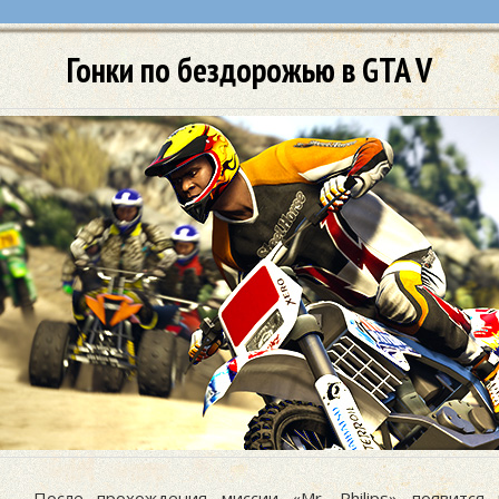
Гонки по бездорожью в GTA V
После прохождения миссии «
Mr. Philips
» появится 