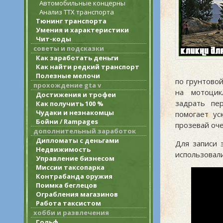
Автомобильные концерны
Анализ ТТХ транспорта
Тюнинг транспорта
Умения и характеристики
Чит-коды
советы и подсказки
Как заработать деньги
Как найти редкий транспорт
Полезные мелочи
по грунтово
прохождение gta v
на мотоцик
Достижения и трофеи
задрать пе
Как получить 100 %
Чудаки и незнакомцы
помогает у
Бойни / Rampages
прозевай оч
дополнительный заработок
Дипломаты с деньгами
Для записи 
Недвижимость
использовали
Управление бизнесом
Миссии таксопарка
Контрабанда оружия
Поимка беглецов
Ограбления магазинов
Работа таксистом
хобби и развлечения
Гольф