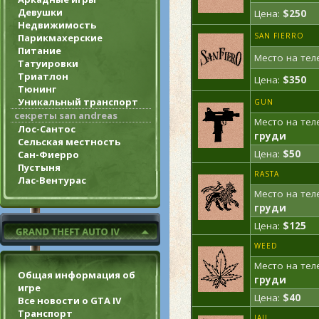
Девушки
Цена:
$250
Недвижимость
SAN FIERRO
Парикмахерские
Питание
Место на тел
Татуировки
Триатлон
Цена:
$350
Тюнинг
Уникальный транспорт
GUN
секреты san andreas
Место на тел
Лос-Сантос
груди
Сельская местность
Цена:
$50
Сан-Фиерро
Пустыня
RASTA
Лас-Вентурас
Место на тел
груди
Цена:
$125
WEED
Место на тел
Общая информация об
груди
игре
Цена:
$40
Все новости о GTA IV
Транспорт
JAIL