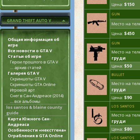
Цена:
$150
GUN
Место на тел
Цена:
$450
Общая информация об
GUN
игре
Все новости о GTA V
Место на тел
Статьи об игре
груди
Герои прошлого в GTA V
Цена:
$50
… архив статей
Галерея GTA V
BULLET
Скриншоты GTA V
Место на тел
Скриншоты GTA Online
груди
Игровой арт
Снег в Сан-Андреасе (2014)
Цена:
$90
… все альбомы
LOS SANTOS
los santos & blaine county
guide
Место на тел
Карта Южного Сан-
груди
Андреаса
Цена:
$80
Особенности «некстгена»
Ограбления в GTA Online
LOS SANTOS