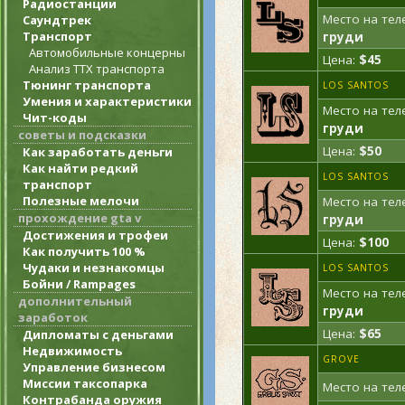
Радиостанции
Место на тел
Саундтрек
Транспорт
груди
Автомобильные концерны
Цена:
$45
Анализ ТТХ транспорта
Тюнинг транспорта
LOS SANTOS
Умения и характеристики
Место на тел
Чит-коды
груди
советы и подсказки
Цена:
$50
Как заработать деньги
Как найти редкий
LOS SANTOS
транспорт
Полезные мелочи
Место на тел
прохождение gta v
груди
Достижения и трофеи
Цена:
$100
Как получить 100 %
Чудаки и незнакомцы
LOS SANTOS
Бойни / Rampages
Место на тел
дополнительный
груди
заработок
Цена:
$65
Дипломаты с деньгами
Недвижимость
GROVE
Управление бизнесом
Миссии таксопарка
Место на тел
Контрабанда оружия