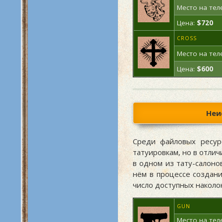
Место на тел
Цена:
$720
CROSS
Место на тел
Цена:
$600
Неи
Среди файловых ресурс
татуировкам, но в отлич
в одном из тату-салоно
нём в процессе создан
число доступных наколок
GUN
Место на тел