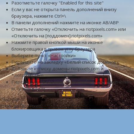
Разотметьте галочку "Enabled for this site"
Если у вас не открыта панель дополнений внизу
браузера, нажмите Ctrl+\
В панели дополнений нажмите на иконке AB/ABP
Отметьте галочку «Отключить на riotpixels.com» или
«Отключить на [поддомен].riotpixels.com»
Нажмите правой кнопкой мыши на иконке
блокировщика в правом углу браузера
Выберите пункт «Настройки»
Перейдите на закладку «Белый список доменов»
Добавьте к списку домены riotpixels.com и
*.riotpixels.com
Перезагрузите страницу Riot Pixels, чтобы изменения
вступили в силу
Спасибо!
Команда Riot Pixels.