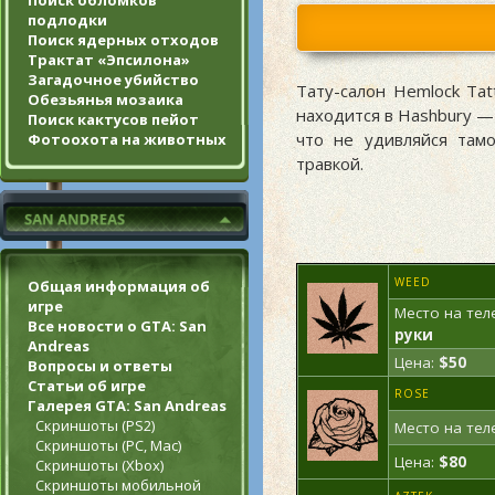
Поиск обломков
подлодки
Поиск ядерных отходов
Трактат «Эпсилона»
Загадочное убийство
Тату-салон Hemlock Ta
Обезьянья мозаика
находится в Hashbury —
Поиск кактусов пейот
что не удивляйся там
Фотоохота на животных
травкой.
WEED
Общая информация об
игре
Место на тел
Все новости о GTA: San
руки
Andreas
Цена:
$50
Вопросы и ответы
Статьи об игре
ROSE
Галерея GTA: San Andreas
Скриншоты (PS2)
Место на тел
Скриншоты (PC, Mac)
Цена:
$80
Скриншоты (Xbox)
Скриншоты мобильной