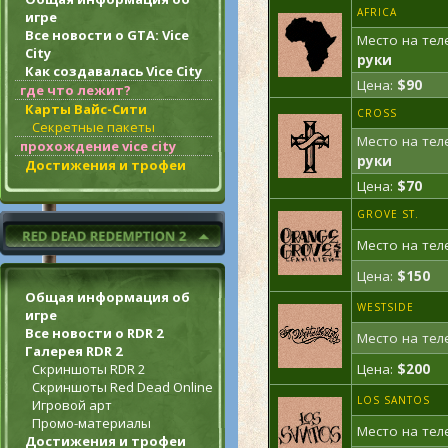
AFRICA
игре
Все новости о GTA: Vice
Место на тел
City
руки
Как создавалась Vice City
Цена:
$90
где что лежит?
Карты Вайс-Сити
CROSS
Секретные пакеты
Место на тел
прохождение vice city
руки
Достижения и трофеи
Цена:
$70
GROVE ST.
Место на тел
Цена:
$150
Общая информация об
WESTSIDE
игре
Все новости о RDR 2
Место на тел
Галерея RDR 2
Цена:
$200
Скриншоты RDR 2
Скриншоты Red Dead Online
LOS SANTOS
Игровой арт
Промо-материалы
Место на тел
Достижения и трофеи