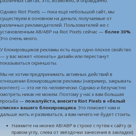
различных сайтах, это, возможно, и оправданно.
Однако Riot Pixels — пока ещё небольшой сайт, мы
существуем в основном на деньги, получаемые от
различных рекламодателей. Пользователей же с
установленным AB/ABP на Riot Pixels сейчас —
более 30%
.
Это очень много.
У блокировщиков рекламы есть еще одно плохое свойство
— у вас может «поехать» дизайн или перестанут
показываться скриншоты.
Мы не хотим предпринимать активных действий в
отношении блокировщиков рекламы (например, закрывать
контент) — это не по-человечески. Однако и безучастно
смотреть никак не можем. Поэтому у нас к вам большая
просьба —
пожалуйста, внесите Riot Pixels в «белый
список» вашего блокировщика
. Это поможет нам и
дальше жить и развиваться, а вам ничего не будет стоить.
Нажмите на иконке AB/ABP в строке с путём к сайту (в
правом углу, слева от звёздочки занесения в закладки)