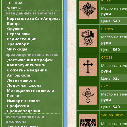
AZTEK
версии
Факты
Место на тел
база данных san andreas
руки
Карты штата Сан-Андреас
Цена:
$40
Банды
Оружие
CLOWN
Персонажи
Место на тел
Радиостанции
руки
Транспорт
Чит-коды
Цена:
$60
прохождение san andreas
CROSS
Достижения и трофеи
Как получить 100 %
Место на тел
Сюжетные задания
руки
Автошкола
Цена:
$25
Лётная школа
Лодочная школа
CROSS
Мотоциклетная школа
Место на тел
Гонки
руки
Импорт-экспорт
Профессии
Цена:
$40
Прочие задания
SAN ANDREAS
похождения карла
джонсона
Место на тел
Аркадные игры