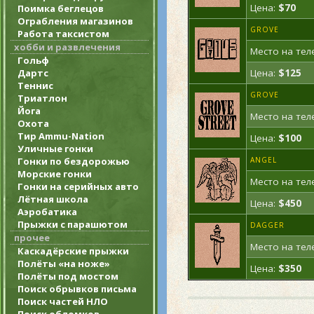
Цена:
$70
Поимка беглецов
Ограбления магазинов
GROVE
Работа таксистом
хобби и развлечения
Место на тел
Гольф
Дартс
Цена:
$125
Теннис
GROVE
Триатлон
Йога
Место на тел
Охота
Тир Ammu-Nation
Цена:
$100
Уличные гонки
Гонки по бездорожью
ANGEL
Морские гонки
Место на тел
Гонки на серийных авто
Лётная школа
Цена:
$450
Аэробатика
Прыжки с парашютом
DAGGER
прочее
Место на тел
Каскадёрские прыжки
Полёты «на ноже»
Цена:
$350
Полёты под мостом
Поиск обрывков письма
Поиск частей НЛО