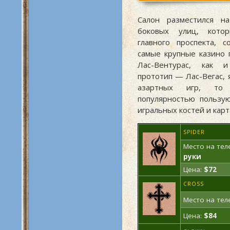
Салон разместился н
боковых улиц, кото
главного проспекта, 
самые крупные казино 
Лас-Вентурас, как 
прототип — Лас-Вегас, 
азартных игр, то
популярностью пользу
игральных костей и карт
SPIDER
Место на тел
руки
Цена:
$72
CROSS
Место на тел
Цена:
$84