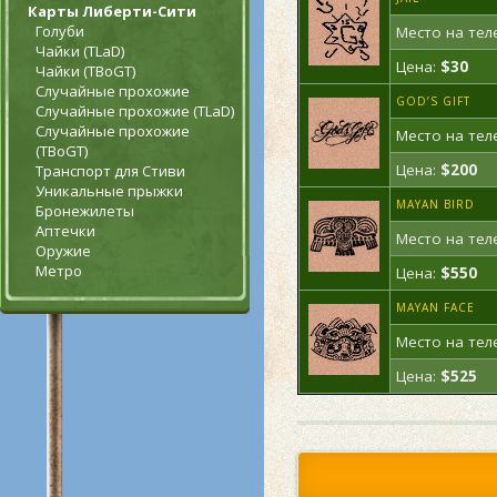
Карты Либерти-Сити
Голуби
Место на тел
Чайки (TLaD)
Цена:
$30
Чайки (TBoGT)
Случайные прохожие
GOD’S GIFT
Случайные прохожие (TLaD)
Случайные прохожие
Место на тел
(TBoGT)
Цена:
$200
Транспорт для Стиви
Уникальные прыжки
MAYAN BIRD
Бронежилеты
Аптечки
Место на тел
Оружие
Метро
Цена:
$550
MAYAN FACE
Место на тел
Цена:
$525