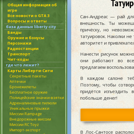
Татуир
Общая информация об
игре
Все новости о GTA 3
Сан-Андреас — рай для
Вопросы и ответы
внешность. Ты можеш
база данных liberty city
причёску, но невозмо
Банды
татуировок. Наколки не
Оружие и бонусы
авторитет и привлекате
Персонажи
Радиостанции
Нанести рисунок можно 
Транспорт
Чит-коды
они работают во все
где что лежит?
предлагаем воспользов
Карты Либерти-Сити
Секретные пакеты
В каждом салоне теб
Аптечки
Поэтому, чтобы сотвор
Бронежилеты
придётся изъездить 
Бесплатное оружие
Полицейские значки-взятки
побольше денег!
Адреналиновые пилюли
Уникальные прыжки
Миссии Rampage
Внедорожные миссии
Миссии RC Toyz
Импорт-экспорт
В Лос-Сантосе располо