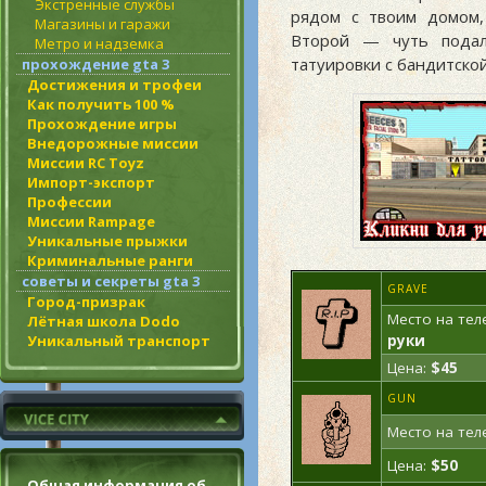
Экстренные службы
рядом с твоим домом,
Магазины и гаражи
Второй — чуть подал
Метро и надземка
татуировки с бандитско
прохождение gta 3
Достижения и трофеи
Как получить 100 %
Прохождение игры
Внедорожные миссии
Миссии RC Toyz
Импорт-экспорт
Профессии
Миссии Rampage
Уникальные прыжки
Криминальные ранги
советы и секреты gta 3
GRAVE
Город-призрак
Место на тел
Лётная школа Dodo
Уникальный транспорт
руки
Цена:
$45
GUN
Место на тел
Цена:
$50
Общая информация об