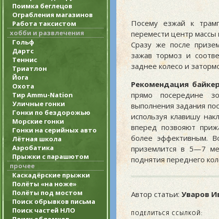
Поимка беглецов
Ограбления магазинов
Посему езжай к трамп
Работа таксистом
хобби и развлечения
перемести центр массы 
Гольф
Сразу же после призем
Дартс
зажав тормоз и соотв
Теннис
заднее колесо и заторм
Триатлон
Йога
Рекомендация байкер
Охота
прямо посередине зо
Тир Ammu-Nation
Уличные гонки
выполнения задания пос
Гонки по бездорожью
используя клавишу нак
Морские гонки
вперед позвояют прижа
Гонки на серийных авто
более эффективным. В
Лётная школа
Аэробатика
приземлится в 5—7 ме
Прыжки с парашютом
поднятия переднего кол
прочее
Каскадёрские прыжки
Полёты «на ноже»
Полёты под мостом
Автор статьи:
Уваров И
Поиск обрывков письма
Поиск частей НЛО
ПОДЕЛИТЬСЯ ССЫЛКОЙ: