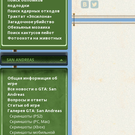
Поиск обломков
подлодки
Поиск ядерных отходов
Трактат «Эпсилона»
Загадочное убийство
Обезьянья мозаика
Поиск кактусов пейот
Фотоохота на животных
Общая информация об
игре
Все новости о GTA: San
Andreas
Вопросы и ответы
Статьи об игре
Галерея GTA: San Andreas
Скриншоты (PS2)
Скриншоты (PC, Mac)
Скриншоты (Xbox)
Скриншоты мобильной