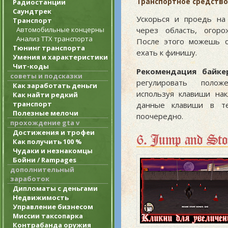
Транспортное средство
Радиостанции
Саундтрек
Ускорься и проедь на
Транспорт
Автомобильные концерны
через область, огоро
Анализ ТТХ транспорта
После этого можешь о
Тюнинг транспорта
ехать к финишу.
Умения и характеристики
Чит-коды
Рекомендация байкер
советы и подсказки
регулировать полож
Как заработать деньги
используя клавиши на
Как найти редкий
транспорт
данные клавиши в т
Полезные мелочи
поочередно.
прохождение gta v
Достижения и трофеи
6. Jump and Sto
Как получить 100 %
Чудаки и незнакомцы
Бойни / Rampages
дополнительный
заработок
Дипломаты с деньгами
Недвижимость
Управление бизнесом
Миссии таксопарка
Контрабанда оружия