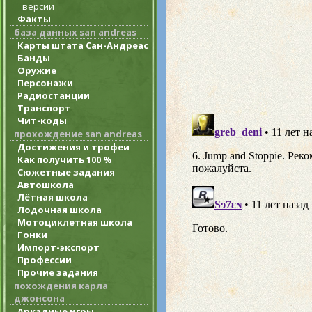
версии
Факты
база данных san andreas
Карты штата Сан-Андреас
Банды
Оружие
Персонажи
Радиостанции
Транспорт
Чит-коды
прохождение san andreas
Достижения и трофеи
Как получить 100 %
Сюжетные задания
Автошкола
Лётная школа
Лодочная школа
Мотоциклетная школа
Гонки
Импорт-экспорт
Профессии
Прочие задания
похождения карла
джонсона
Аркадные игры