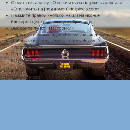
Отметьте галочку «Отключить на riotpixels.com» или
«Отключить на [поддомен].riotpixels.com»
Нажмите правой кнопкой мыши на иконке
блокировщика в правом углу браузера
Выберите пункт «Настройки»
Перейдите на закладку «Белый список доменов»
Добавьте к списку домены riotpixels.com и
*.riotpixels.com
Перезагрузите страницу Riot Pixels, чтобы изменения
вступили в силу
Спасибо!
Команда Riot Pixels.