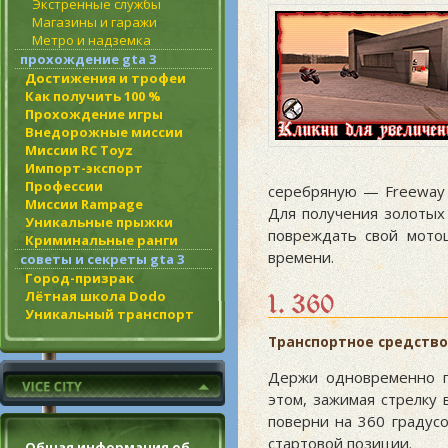
Экстренные службы
Магазины и гаражи
Метро и надземка
прохождение gta 3
Достижения и трофеи
Как получить 100 %
Прохождение игры
Внедорожные миссии
Миссии RC Toyz
Импорт-экспорт
Профессии
серебряную — Freeway 
Миссии Rampage
Для получения золотых
Уникальные прыжки
повреждать свой мотоц
Криминальные ранги
времени.
советы и секреты gta 3
Город-призрак
1. 360
Лётная школа Dodo
Уникальный транспорт
Транспортное средство
Держи одновременно г
этом, зажимая стрелку 
поверни на 360 градусо
стартовой позиции.
Общая информация об