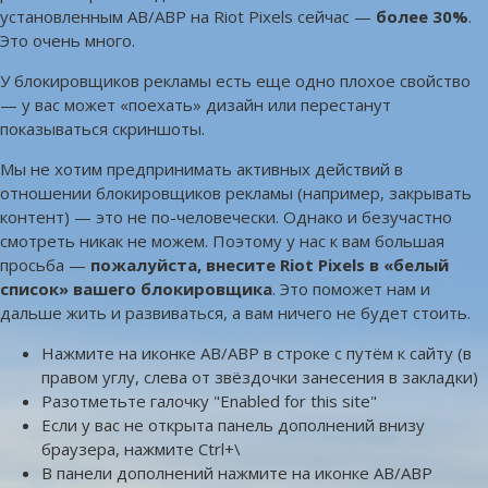
установленным AB/ABP на Riot Pixels сейчас —
более 30%
.
Это очень много.
У блокировщиков рекламы есть еще одно плохое свойство
— у вас может «поехать» дизайн или перестанут
показываться скриншоты.
Мы не хотим предпринимать активных действий в
отношении блокировщиков рекламы (например, закрывать
контент) — это не по-человечески. Однако и безучастно
смотреть никак не можем. Поэтому у нас к вам большая
просьба —
пожалуйста, внесите Riot Pixels в «белый
список» вашего блокировщика
. Это поможет нам и
дальше жить и развиваться, а вам ничего не будет стоить.
Нажмите на иконке AB/ABP в строке с путём к сайту (в
правом углу, слева от звёздочки занесения в закладки)
Разотметьте галочку "Enabled for this site"
Если у вас не открыта панель дополнений внизу
браузера, нажмите Ctrl+\
В панели дополнений нажмите на иконке AB/ABP