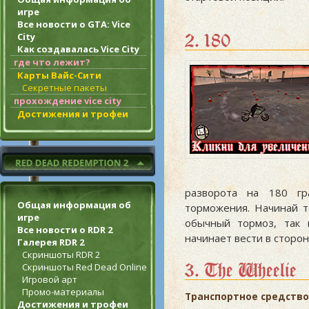
игре
Все новости о GTA: Vice
2. 180
City
Как создавалась Vice City
где что лежит?
Карты Вайс-Сити
Секретные пакеты
прохождение vice city
Достижения и трофеи
разворота на 180 гр
Общая информация об
торможения. Начинай 
игре
обычный тормоз, так 
Все новости о RDR 2
начинает вести в сторон
Галерея RDR 2
Скриншоты RDR 2
3. The Wheelie
Скриншоты Red Dead Online
Игровой арт
Промо-материалы
Транспортное средство
Достижения и трофеи