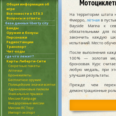
Мотоциклетн
Общая информация об
игре
Все новости о GTA 3
На территории штата 
Вопросы и ответы
Фиерро,
лётная
в пусты
база данных liberty city
Bayside Marina к се
Банды
обязательными для п
Оружие и бонусы
закончить каждую ш
Персонажи
Радиостанции
испытаний. Место обуче
Транспорт
Чит-коды
После выполнения кажд
где что лежит?
100 %
— золотая ме
Карты Либерти-Сити
бронзовая. Курс счита
Секретные пакеты
любую медаль, при эт
Аптечки
улучшая результаты.
Бронежилеты
Бесплатное оружие
Полицейские значки-взятки
Прежде чем перехо
Адреналиновые пилюли
демонстрационные роли
Уникальные прыжки
Миссии Rampage
Внедорожные миссии
Миссии RC Toyz
Импорт-экспорт