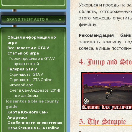
Ускорься и проедь на з
область, отгороженную
этого можешь опустить
финишу.
Рекомендация байке
Общая информация об
зажимать клавишу по
игре
колеса, а лишь постоянн
Все новости о GTA V
Статьи об игре
Герои прошлого в GTA V
4. Jump and Sto
… архив статей
Галерея GTA V
Скриншоты GTA V
Скриншоты GTA Online
Игровой арт
Снег в Сан-Андреасе (2014)
… все альбомы
los santos & blaine county
guide
Карта Южного Сан-
Андреаса
5. The Stoppie
Особенности «некстгена»
Ограбления в GTA Online