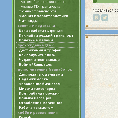
Автомобильные концерны
Анализ ТТХ транспорта
ПОДЕЛИТЬСЯ С
Тюнинг транспорта
Умения и характеристики
Чит-коды
советы и подсказки
Как заработать деньги
Как найти редкий транспорт
Полезные мелочи
прохождение gta v
Достижения и трофеи
Как получить 100 %
Чудаки и незнакомцы
Бойни / Rampages
дополнительный заработок
Дипломаты с деньгами
Недвижимость
Управление бизнесом
Миссии таксопарка
Контрабанда оружия
Поимка беглецов
Ограбления магазинов
Работа таксистом
хобби и развлечения
Гольф