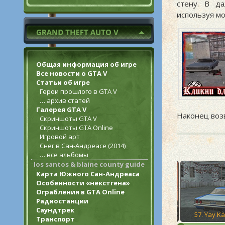
стену. В д
используя мо
Общая информация об игре
Все новости о GTA V
Статьи об игре
Герои прошлого в GTA V
… архив статей
Галерея GTA V
Наконец возв
Скриншоты GTA V
Скриншоты GTA Online
Игровой арт
Снег в Сан-Андреасе (2014)
… все альбомы
los santos & blaine county guide
Карта Южного Сан-Андреаса
Особенности «некстгена»
Ограбления в GTA Online
Радиостанции
Саундтрек
55. Pier 69
56. Toreno’s Last Flight
57. Yay 
Транспорт