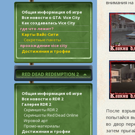
внимания на 
Общая информация об игре
Все новости о GTA: Vice City
Как создавалась Vice City
где что лежит?
Карты Вайс-Сити
Секретные пакеты
прохождение vice city
Достижения и трофеи
Общая информация об игре
Все новости о RDR 2
Галерея RDR 2
Скриншоты RDR 2
После взрыв
Скриншоты Red Dead Online
попытайся в
Игровой арт
во двор пер
Промо-материалы
затем прыгай
Достижения и трофеи