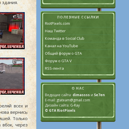
 здания.
ПОЛЕЗНЫЕ ССЫЛКИ
RiotPixels.com
Наш Twitter
Команда в Social Club
Канал на YouTube
Общий форум о GTA
Форум о GTA V
RSS-лента
О НАС
Ведущие сайта:
dimassss
и
Se7en
E-mail:
gtateam@gmail.com
Дизайн сайта:
G-Ray
реляй всех и
© GTA RiotPixels
снова вернись
ишей. Только
а вбок, через