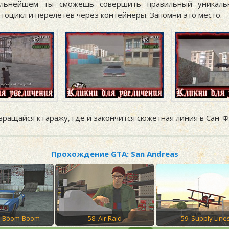
альнейшем ты сможешь совершить правильный уникаль
тоцикл и перелетев через контейнеры. Запомни это место.
ращайся к гаражу, где и закончится сюжетная линия в Сан-
Прохождение GTA: San Andreas
Ka-Boom-Boom
58. Air Raid
59. Supply Line