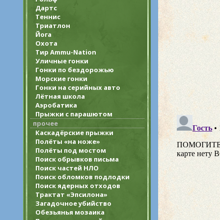
Дартс
Теннис
Триатлон
Йога
Охота
Тир Ammu-Nation
Уличные гонки
Гонки по бездорожью
Морские гонки
Гонки на серийных авто
Лётная школа
Аэробатика
Прыжки с парашютом
прочее
Каскадёрские прыжки
Полёты «на ноже»
Полёты под мостом
Поиск обрывков письма
Поиск частей НЛО
Поиск обломков подлодки
Поиск ядерных отходов
Трактат «Эпсилона»
Загадочное убийство
Обезьянья мозаика