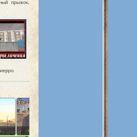
ный прыжок,
Фиерро.
s
60. New Model Army
61. Zeroing In