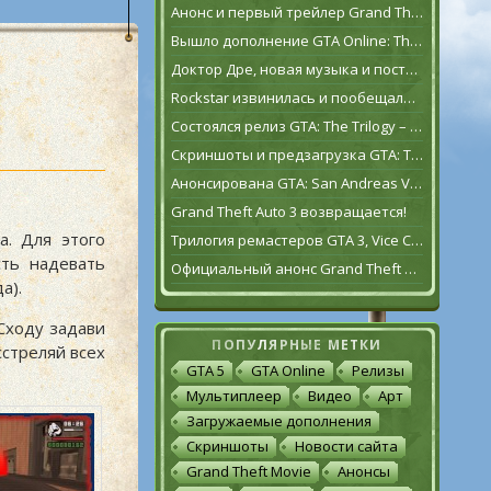
Анонс и первый трейлер Grand Theft Auto VI
Вышло дополнение GTA Online: The Contract
Доктор Дре, новая музыка и постаревший Франклин Клинтон в дополнении GTA Online: The Contract
Rockstar извинилась и пообещала исправить GTA: The Trilogy – The Definitive Edition [обновлено]
Состоялся релиз GTA: The Trilogy – The Definitive Edition
Скриншоты и предзагрузка GTA: The Trilogy – The Definitive Edition
Анонсирована GTA: San Andreas VR для Oculus Quest 2
Grand Theft Auto 3 возвращается!
а. Для этого
Трилогия ремастеров GTA 3, Vice City и San Andreas выйдет 11 ноября
сть надевать
Официальный анонс Grand Theft Auto: The Trilogy – The Definitive Edition
а).
 Сходу задави
ПОПУЛЯРНЫЕ МЕТКИ
сстреляй всех
GTA 5
GTA Online
Релизы
Мультиплеер
Видео
Арт
Загружаемые дополнения
Скриншоты
Новости сайта
Grand Theft Movie
Анонсы