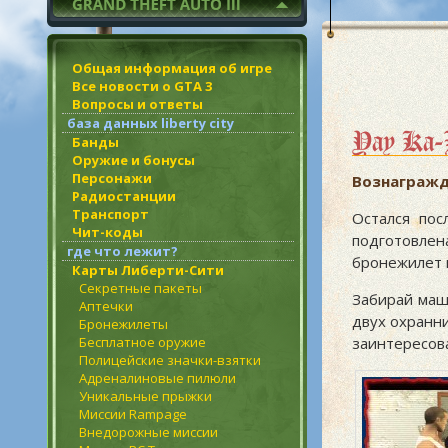
Общая информация об игре
Все новости о GTA 3
Вопросы и ответы
база данных liberty city
Yay Ka
Банды
Оружие и бонусы
Персонажи
Вознагражд
Радиостанции
Транспорт
Остался пос
Чит-коды
подготовлен
где что лежит?
бронежилет м
Карты Либерти-Сити
Секретные пакеты
Забирай маш
Аптечки
двух охранни
Бронежилеты
Бесплатное оружие
заинтересов
Полицейские значки-взятки
Адреналиновые пилюли
Уникальные прыжки
Миссии Rampage
Внедорожные миссии