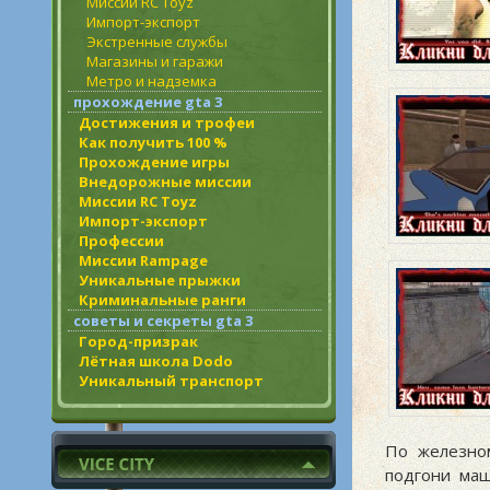
Миссии RC Toyz
Импорт-экспорт
Экстренные службы
Магазины и гаражи
Метро и надземка
прохождение gta 3
Достижения и трофеи
Как получить 100 %
Прохождение игры
Внедорожные миссии
Миссии RC Toyz
Импорт-экспорт
Профессии
Миссии Rampage
Уникальные прыжки
Криминальные ранги
советы и секреты gta 3
Город-призрак
Лётная школа Dodo
Уникальный транспорт
По железном
подгони маш