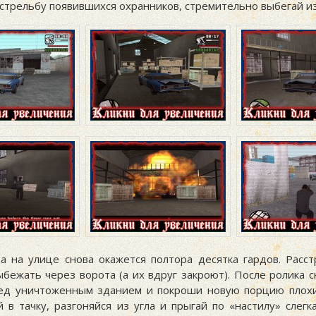
стрельбу появившихся охранников, стремительно выбегай из
а на улице снова окажется полтора десятка гардов. Расст
ыбежать через ворота (а их вдруг закроют). После ролика 
ед уничтоженным зданием и покроши новую порцию плох
 в тачку, разгоняйся из угла и прыгай по «настилу» слегк