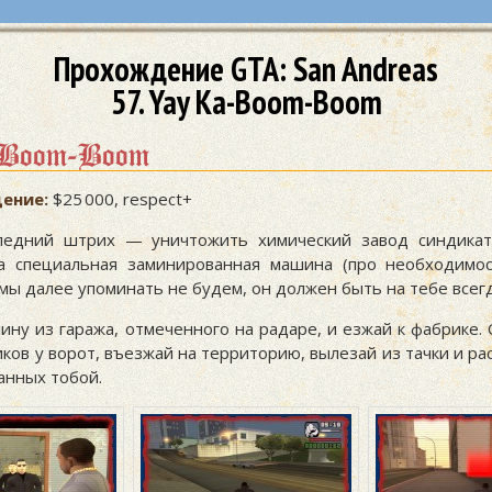
Прохождение GTA: San Andreas
57. Yay Ka-Boom-Boom
-Boom-Boom
ение:
$25 000, respect+
ледний штрих — уничтожить химический завод синдикат
а специальная заминированная машина (про необходимо
ы далее упоминать не будем, он должен быть на тебе всегд
ину из гаража, отмеченного на радаре, и езжай к фабрике.
ков у ворот, въезжай на территорию, вылезай из тачки и ра
анных тобой.