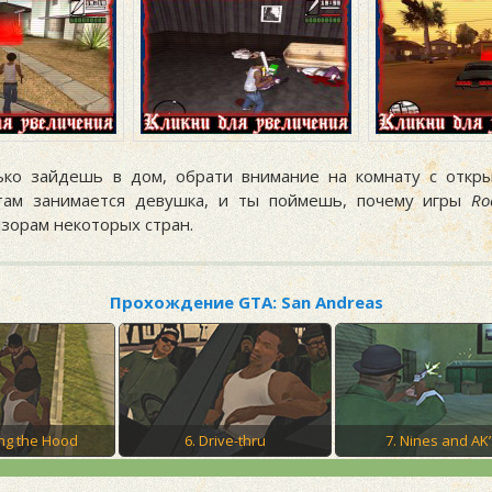
ко зайдешь в дом, обрати внимание на комнату с откр
 там занимается девушка, и ты поймешь, почему игры
Ro
нзорам некоторых стран.
Прохождение GTA: San Andreas
ing the Hood
6. Drive-thru
7. Nines and AK’