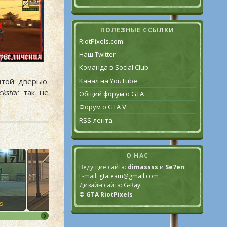
ПОЛЕЗНЫЕ ССЫЛКИ
RiotPixels.com
Наш Twitter
Команда в Social Club
Канал на YouTube
ытой дверью.
ckstar
так не
Общий форум о GTA
Форум о GTA V
RSS-лента
О НАС
Ведущие сайта:
dimassss
и
Se7en
E-mail:
gtateam@gmail.com
Дизайн сайта:
G-Ray
© GTA RiotPixels
s
8. Drive-By
9. Sweet’s Girl