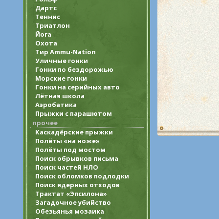
Дартс
Теннис
Триатлон
Йога
Охота
Тир Ammu-Nation
Уличные гонки
Гонки по бездорожью
Морские гонки
Гонки на серийных авто
Лётная школа
Аэробатика
Прыжки с парашютом
прочее
Каскадёрские прыжки
Полёты «на ноже»
Полёты под мостом
Поиск обрывков письма
Поиск частей НЛО
Поиск обломков подлодки
Поиск ядерных отходов
Трактат «Эпсилона»
Загадочное убийство
Обезьянья мозаика