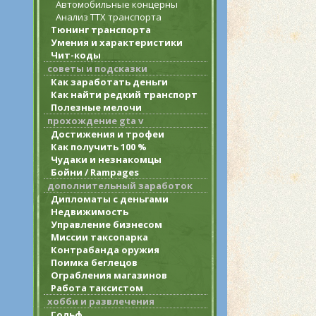
Автомобильные концерны
Анализ ТТХ транспорта
Тюнинг транспорта
Умения и характеристики
Чит-коды
советы и подсказки
Как заработать деньги
Как найти редкий транспорт
Полезные мелочи
прохождение gta v
Достижения и трофеи
Как получить 100 %
Чудаки и незнакомцы
Бойни / Rampages
дополнительный заработок
Дипломаты с деньгами
Недвижимость
Управление бизнесом
Миссии таксопарка
Контрабанда оружия
Поимка беглецов
Ограбления магазинов
Работа таксистом
хобби и развлечения
Гольф