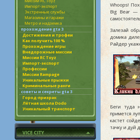
Миссии RC Toyz
Whoops! Пох
Импорт-экспорт
Big Bear — 
Экстренные службы
Магазины и гаражи
самостоятел
Метро и надземка
прохождение gta 3
Залезай обр
Достижения и трофеи
домика диле
Как получить 100 %
Райдер укаже
Прохождение игры
Внедорожные миссии
Миссии RC Toyz
Импорт-экспорт
Профессии
Миссии Rampage
Уникальные прыжки
Криминальные ранги
советы и секреты gta 3
Город-призрак
Лётная школа Dodo
Беги туда 
Уникальный транспорт
примется лу
кастет сойд
тачку и дуй 