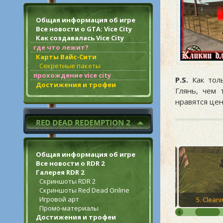
Общая информация об игре
Все новости о GTA: Vice City
Как создавалась Vice City
где что лежит?
Карты Вайс-Сити
Секретные пакеты
прохождение vice city
P.S.
Как толь
Достижения и трофеи
Глянь, чем
нравятся це
Общая информация об игре
Все новости о RDR 2
Галерея RDR 2
Скриншоты RDR 2
Скриншоты Red Dead Online
Игровой арт
3. Ryder
4. Tagging up Turf
5. Clean
Промо-материалы
Достижения и трофеи