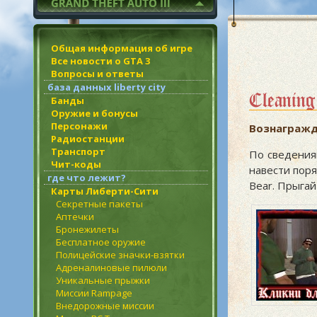
Общая информация об игре
Все новости о GTA 3
Вопросы и ответы
база данных liberty city
Cleaning
Банды
Оружие и бонусы
Персонажи
Вознагражд
Радиостанции
Транспорт
По сведения
Чит-коды
навести поря
где что лежит?
Bear. Прыгай
Карты Либерти-Сити
Секретные пакеты
Аптечки
Бронежилеты
Бесплатное оружие
Полицейские значки-взятки
Адреналиновые пилюли
Уникальные прыжки
Миссии Rampage
Внедорожные миссии