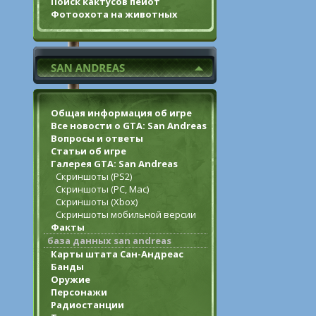
Поиск кактусов пейот
Фотоохота на животных
Общая информация об игре
Все новости о GTA: San Andreas
Вопросы и ответы
Статьи об игре
Галерея GTA: San Andreas
Скриншоты (PS2)
Скриншоты (PC, Mac)
Скриншоты (Xbox)
Скриншоты мобильной версии
Факты
база данных san andreas
Карты штата Сан-Андреас
Банды
Оружие
Персонажи
Радиостанции