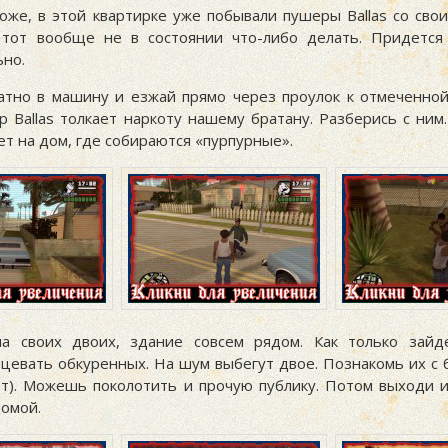
оже, в этой квартирке уже побывали пушеры Ballas со свои
тот вообще не в состоянии что-либо делать. Придется
ьно.
атно в машину и езжай прямо через проулок к отмеченной
р Ballas толкает наркоту нашему братану. Разберись с ним
т на дом, где собираются «пурпурные».
на своих двоих, здание совсем рядом. Как только зайд
пцевать обкуренных. На шум выбегут двое. Познакомь их с 
ет). Можешь поколотить и прочую публику. Потом выходи и
домой.