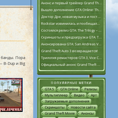
Анонс и первый трейлер Grand Theft Auto VI
Вышло дополнение GTA Online: The Contract
Доктор Дре, новая музыка и постаревший Франклин Клинтон в дополнении GTA Online: The Contract
Rockstar извинилась и пообещала исправить GTA: The Trilogy – The Definitive Edition [обновлено]
Состоялся релиз GTA: The Trilogy – The Definitive Edition
Скриншоты и предзагрузка GTA: The Trilogy – The Definitive Edition
Анонсирована GTA: San Andreas VR для Oculus Quest 2
Grand Theft Auto 3 возвращается!
й банды. Пора
Трилогия ремастеров GTA 3, Vice City и San Andreas выйдет 11 ноября
— B-Dup и Big
Официальный анонс Grand Theft Auto: The Trilogy – The Definitive Edition
ПОПУЛЯРНЫЕ МЕТКИ
GTA 5
GTA Online
Релизы
Мультиплеер
Видео
Арт
Загружаемые дополнения
Скриншоты
Новости сайта
Grand Theft Movie
Анонсы