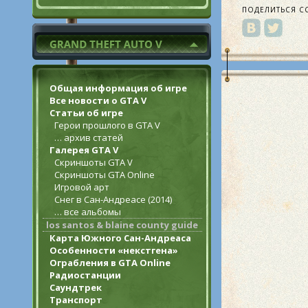
ПОДЕЛИТЬСЯ С
Общая информация об игре
Все новости о GTA V
Статьи об игре
Герои прошлого в GTA V
… архив статей
Галерея GTA V
Скриншоты GTA V
Скриншоты GTA Online
Игровой арт
Снег в Сан-Андреасе (2014)
… все альбомы
los santos & blaine county guide
Карта Южного Сан-Андреаса
Особенности «некстгена»
Ограбления в GTA Online
Радиостанции
Саундтрек
Транспорт