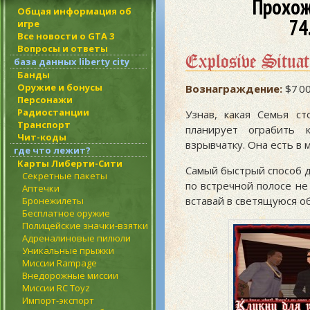
Прохож
Общая информация об
74
игре
Все новости о GTA 3
Вопросы и ответы
Explosive Situat
база данных liberty city
Банды
Оружие и бонусы
Вознаграждение:
$7 00
Персонажи
Радиостанции
Узнав, какая Семья с
Транспорт
планирует ограбить 
Чит-коды
взрывчатку. Она есть в 
где что лежит?
Карты Либерти-Сити
Самый быстрый способ д
Секретные пакеты
по встречной полосе не
Аптечки
вставай в светящуюся об
Бронежилеты
Бесплатное оружие
Полицейские значки-взятки
Адреналиновые пилюли
Уникальные прыжки
Миссии Rampage
Внедорожные миссии
Миссии RC Toyz
Импорт-экспорт