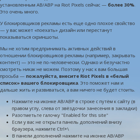
установленным AB/ABP на Riot Pixels сейчас —
более 30%
.
Это очень много.
У блокировщиков рекламы есть еще одно плохое свойство
— у вас может «поехать» дизайн или перестанут
показываться скриншоты.
Мы не хотим предпринимать активных действий в
отношении блокировщиков рекламы (например, закрывать
контент) — это не по-человечески. Однако и безучастно
смотреть никак не можем. Поэтому у нас к вам большая
просьба —
пожалуйста, внесите Riot Pixels в «белый
список» вашего блокировщика
. Это поможет нам и
дальше жить и развиваться, а вам ничего не будет стоить.
Нажмите на иконке AB/ABP в строке с путём к сайту (в
правом углу, слева от звёздочки занесения в закладки)
Разотметьте галочку "Enabled for this site"
Если у вас не открыта панель дополнений внизу
браузера, нажмите Ctrl+\
В панели дополнений нажмите на иконке AB/ABP