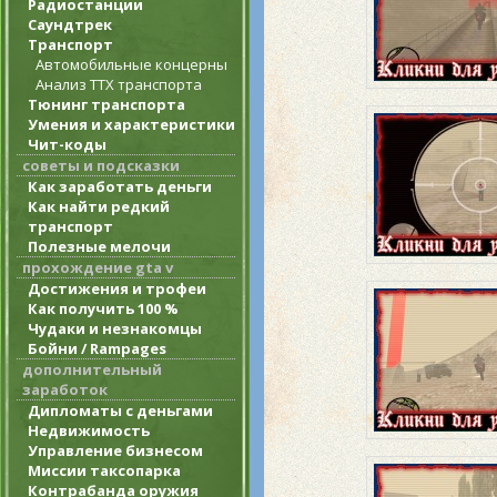
Радиостанции
Саундтрек
Транспорт
Автомобильные концерны
Анализ ТТХ транспорта
Тюнинг транспорта
Умения и характеристики
Чит-коды
советы и подсказки
Как заработать деньги
Как найти редкий
транспорт
Полезные мелочи
прохождение gta v
Достижения и трофеи
Как получить 100 %
Чудаки и незнакомцы
Бойни / Rampages
дополнительный
заработок
Дипломаты с деньгами
Недвижимость
Управление бизнесом
Миссии таксопарка
Контрабанда оружия