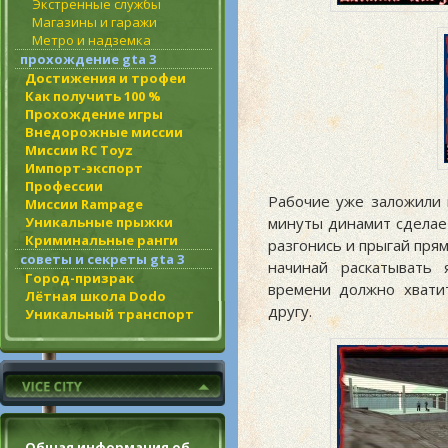
Экстренные службы
Магазины и гаражи
Метро и надземка
прохождение gta 3
Достижения и трофеи
Как получить 100 %
Прохождение игры
Внедорожные миссии
Миссии RC Toyz
Импорт-экспорт
Профессии
Рабочие уже заложили 
Миссии Rampage
Уникальные прыжки
минуты динамит сделает
Криминальные ранги
разгонись и прыгай прям
советы и секреты gta 3
начинай раскатывать 
Город-призрак
времени должно хватит
Лётная школа Dodo
другу.
Уникальный транспорт
Общая информация об