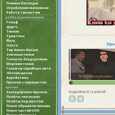
Поимка беглецов
Ограбления магазинов
Работа таксистом
хобби и развлечения
Гольф
Дартс
Теннис
Триатлон
Йога
Про
Охота
Тир Ammu-Nation
Уличные гонки
Гонки по бездорожью
Морские гонки
Гонки на серийных авто
Лётная школа
 Goo
73. Fender Ketchup
74. Explosive Situation
Аэробатика
Прыжки с парашютом
прочее
Каскадёрские прыжки
ПОДЕЛИТЬСЯ ССЫЛКОЙ:
Полёты «на ноже»
Полёты под мостом
Поиск обрывков письма
Поиск частей НЛО