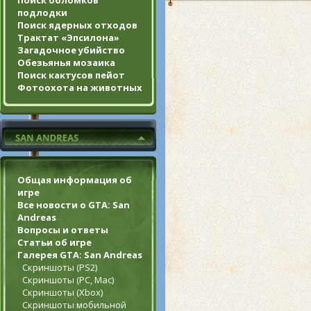
Поиск обломков
подлодки
Поиск ядерных отходов
Трактат «Эпсилона»
Загадочное убийство
Обезьянья мозаика
Поиск кактусов пейот
Фотоохота на животных
Общая информация об
игре
Все новости о GTA: San
Andreas
Вопросы и ответы
Статьи об игре
Галерея GTA: San Andreas
Скриншоты (PS2)
Скриншоты (PC, Mac)
Скриншоты (Xbox)
Скриншоты мобильной