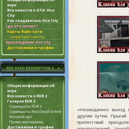
игре
Все новости о GTA: Vice
City
Как создавалась Vice City
где что лежит?
Карты Вайс-Сити
Секретные пакеты
прохождение vice city
Достижения и трофеи
Общая информация об
игре
Все новости о RDR 2
Галерея RDR 2
Скриншоты RDR 2
«Неожиданно» выезд п
Скриншоты Red Dead Online
другим путем. Прыгай 
Игровой арт
препятствий преодо
Промо-материалы
Достижения и трофеи
предпоследней точко