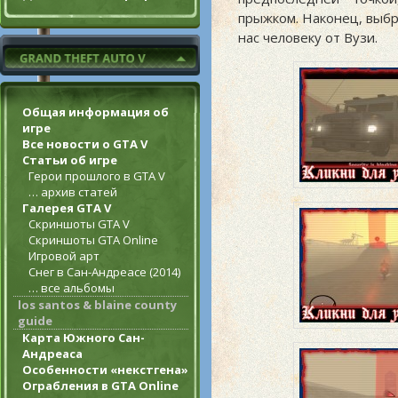
прыжком. Наконец, выб
нас человеку от Вузи.
Общая информация об
игре
Все новости о GTA V
Статьи об игре
Герои прошлого в GTA V
… архив статей
Галерея GTA V
Скриншоты GTA V
Скриншоты GTA Online
Игровой арт
Снег в Сан-Андреасе (2014)
… все альбомы
los santos & blaine county
guide
Карта Южного Сан-
Андреаса
Особенности «некстгена»
Ограбления в GTA Online