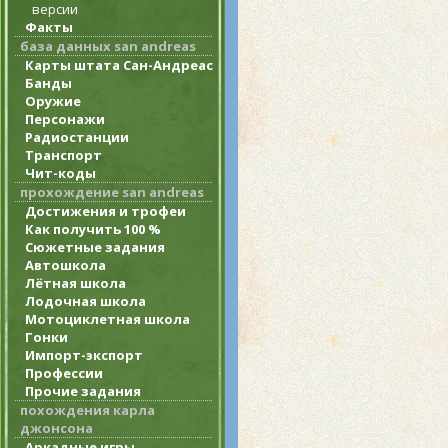
версии
Факты
база данных san andreas
Карты штата Сан-Андреас
Банды
Оружие
Персонажи
Радиостанции
Транспорт
Чит-коды
прохождение san andreas
Достижения и трофеи
Как получить 100 %
Сюжетные задания
Автошкола
Лётная школа
Лодочная школа
Мотоциклетная школа
Гонки
Импорт-экспорт
Профессии
Прочие задания
похождения карла
джонсона
Аркадные игры