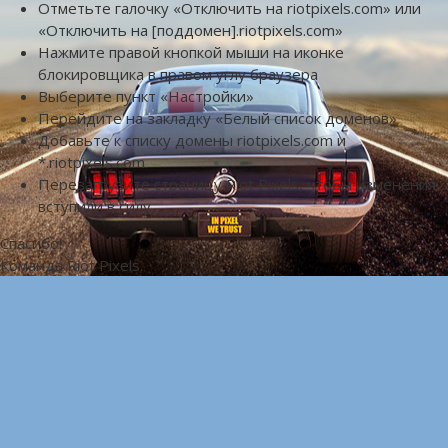
Отметьте галочку «Отключить на riotpixels.com» или
«Отключить на [поддомен].riotpixels.com»
Нажмите правой кнопкой мыши на иконке
блокировщика в правом углу браузера
Выберите пункт «Настройки»
Перейдите на закладку «Белый список доменов»
Добавьте к списку домены riotpixels.com и
*.riotpixels.com
Перезагрузите страницу Riot Pixels, чтобы изменения
вступили в силу
Спасибо!
Команда Riot Pixels.