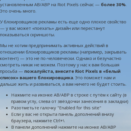
установленным AB/ABP на Riot Pixels сейчас —
более 30%
.
Это очень много.
У блокировщиков рекламы есть еще одно плохое свойство
— у вас может «поехать» дизайн или перестанут
показываться скриншоты.
Мы не хотим предпринимать активных действий в
отношении блокировщиков рекламы (например, закрывать
контент) — это не по-человечески. Однако и безучастно
смотреть никак не можем. Поэтому у нас к вам большая
просьба —
пожалуйста, внесите Riot Pixels в «белый
список» вашего блокировщика
. Это поможет нам и
дальше жить и развиваться, а вам ничего не будет стоить.
Нажмите на иконке AB/ABP в строке с путём к сайту (в
правом углу, слева от звёздочки занесения в закладки)
Разотметьте галочку "Enabled for this site"
Если у вас не открыта панель дополнений внизу
браузера, нажмите Ctrl+\
В панели дополнений нажмите на иконке AB/ABP