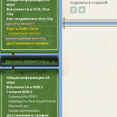
ПОДЕЛИТЬСЯ ССЫЛКОЙ:
игре
Все новости о GTA: Vice
City
Как создавалась Vice City
где что лежит?
Карты Вайс-Сити
Секретные пакеты
прохождение vice city
Достижения и трофеи
Общая информация об
игре
Все новости о RDR 2
Галерея RDR 2
Скриншоты RDR 2
Скриншоты Red Dead Online
Игровой арт
Промо-материалы
Достижения и трофеи