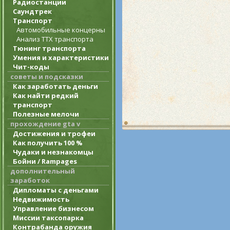
Радиостанции
Саундтрек
Транспорт
Автомобильные концерны
Анализ ТТХ транспорта
Тюнинг транспорта
Умения и характеристики
Чит-коды
советы и подсказки
Как заработать деньги
Как найти редкий
транспорт
Полезные мелочи
прохождение gta v
Достижения и трофеи
Как получить 100 %
Чудаки и незнакомцы
Бойни / Rampages
дополнительный
заработок
Дипломаты с деньгами
Недвижимость
Управление бизнесом
Миссии таксопарка
Контрабанда оружия