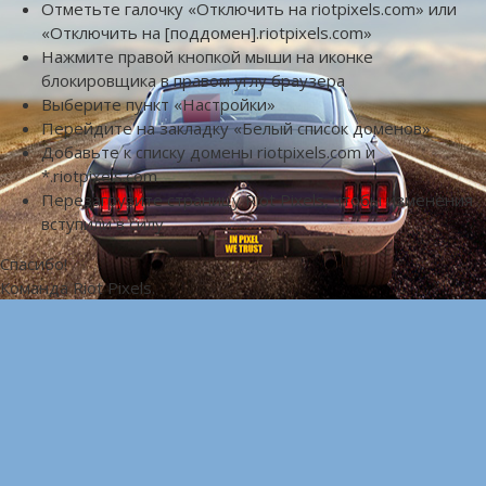
Отметьте галочку «Отключить на riotpixels.com» или
«Отключить на [поддомен].riotpixels.com»
Нажмите правой кнопкой мыши на иконке
блокировщика в правом углу браузера
Выберите пункт «Настройки»
Перейдите на закладку «Белый список доменов»
Добавьте к списку домены riotpixels.com и
*.riotpixels.com
Перезагрузите страницу Riot Pixels, чтобы изменения
вступили в силу
Спасибо!
Команда Riot Pixels.