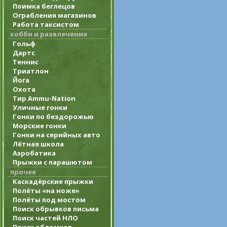
Поимка беглецов
Ограбления магазинов
Работа таксистом
хобби и развлечения
Гольф
Дартс
Теннис
Триатлон
Йога
Охота
Тир Ammu-Nation
Уличные гонки
Гонки по бездорожью
Морские гонки
Гонки на серийных авто
Лётная школа
Аэробатика
Прыжки с парашютом
прочее
Каскадёрские прыжки
Полёты «на ноже»
Полёты под мостом
Поиск обрывков письма
Поиск частей НЛО