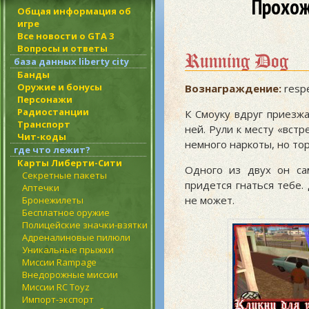
Прохож
Общая информация об
игре
Все новости о GTA 3
Вопросы и ответы
Running Dog
база данных liberty city
Банды
Оружие и бонусы
Вознаграждение:
resp
Персонажи
Радиостанции
К Смоуку вдруг приезжа
Транспорт
ней. Рули к месту «встр
Чит-коды
немного наркоты, но тор
где что лежит?
Карты Либерти-Сити
Одного из двух он са
Секретные пакеты
придется гнаться тебе
Аптечки
не может.
Бронежилеты
Бесплатное оружие
Полицейские значки-взятки
Адреналиновые пилюли
Уникальные прыжки
Миссии Rampage
Внедорожные миссии
Миссии RC Toyz
Импорт-экспорт