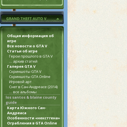
Общая информация об
игре
Все новости о GTA V
Статьи об игре
Герои прошлого в GTA V
… архив статей
Галерея GTA V
Скриншоты GTA V
Скриншоты GTA Online
Игровой арт
Снег в Сан-Андреасе (2014)
… все альбомы
los santos & blaine county
guide
Карта Южного Сан-
Андреаса
Особенности «некстгена»
Ограбления в GTA Online