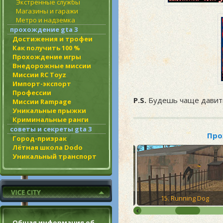
Экстренные службы
Магазины и гаражи
Метро и надземка
прохождение gta 3
Достижения и трофеи
Как получить 100 %
Прохождение игры
Внедорожные миссии
Миссии RC Toyz
Импорт-экспорт
Профессии
P.S.
Будешь чаще давить
Миссии Rampage
Уникальные прыжки
Криминальные ранги
советы и секреты gta 3
Про
Город-призрак
Лётная школа Dodo
Уникальный транспорт
ncle Sam
14. OG Loc
15. Running Dog
Общая информация об