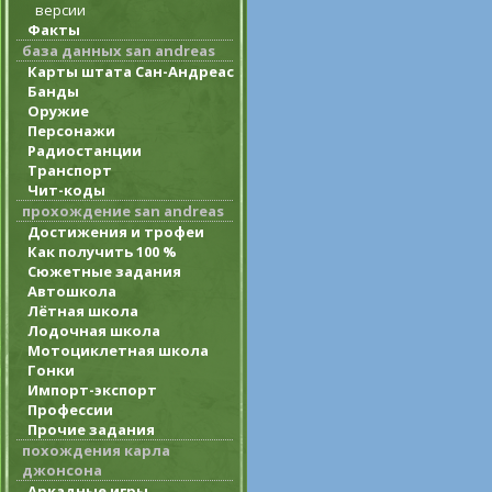
версии
Факты
база данных san andreas
Карты штата Сан-Андреас
Банды
Оружие
Персонажи
Радиостанции
Транспорт
Чит-коды
прохождение san andreas
Достижения и трофеи
Как получить 100 %
Сюжетные задания
Автошкола
Лётная школа
Лодочная школа
Мотоциклетная школа
Гонки
Импорт-экспорт
Профессии
Прочие задания
похождения карла
джонсона
Аркадные игры