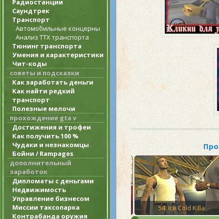
Радиостанции
Саундтрек
Транспорт
Автомобильные концерны
Анализ ТТХ транспорта
Тюнинг транспорта
Умения и характеристики
Чит-коды
советы и подсказки
Как заработать деньги
Как найти редкий
транспорт
Полезные мелочи
прохождение gta v
Достижения и трофеи
Как получить 100 %
Чудаки и незнакомцы
Про
Бойни / Rampages
дополнительный
заработок
Дипломаты с деньгами
Недвижимость
Управление бизнесом
Миссии таксопарка
der
53. Snail Trail
54. Ice Cold Killa
Контрабанда оружия