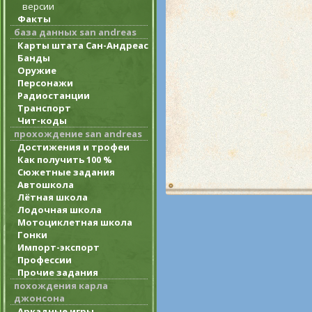
версии
Факты
база данных san andreas
Карты штата Сан-Андреас
Банды
Оружие
Персонажи
Радиостанции
Транспорт
Чит-коды
прохождение san andreas
Достижения и трофеи
Как получить 100 %
Сюжетные задания
Автошкола
Лётная школа
Лодочная школа
Мотоциклетная школа
Гонки
Импорт-экспорт
Профессии
Прочие задания
похождения карла
джонсона
Аркадные игры