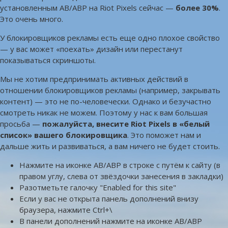
установленным AB/ABP на Riot Pixels сейчас —
более 30%
.
Это очень много.
У блокировщиков рекламы есть еще одно плохое свойство
— у вас может «поехать» дизайн или перестанут
показываться скриншоты.
Мы не хотим предпринимать активных действий в
отношении блокировщиков рекламы (например, закрывать
контент) — это не по-человечески. Однако и безучастно
смотреть никак не можем. Поэтому у нас к вам большая
просьба —
пожалуйста, внесите Riot Pixels в «белый
список» вашего блокировщика
. Это поможет нам и
дальше жить и развиваться, а вам ничего не будет стоить.
Нажмите на иконке AB/ABP в строке с путём к сайту (в
правом углу, слева от звёздочки занесения в закладки)
Разотметьте галочку "Enabled for this site"
Если у вас не открыта панель дополнений внизу
браузера, нажмите Ctrl+\
В панели дополнений нажмите на иконке AB/ABP