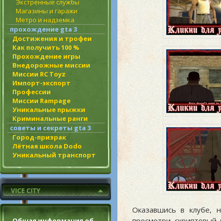
Экстренные службы
Магазины и гаражи
Метро и надземка
прохождение gta 3
Достижения и трофеи
Как получить 100 %
Прохождение игры
Внедорожные миссии
Миссии RC Toyz
Импорт-экспорт
Профессии
Миссии Rampage
Уникальные прыжки
Криминальные ранги
советы и секреты gta 3
Город-призрак
Лётная школа Dodo
Уникальный транспорт
Оказавшись в клубе, 
просмотри скриптовый 
Общая информация об