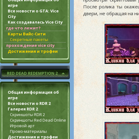
игре
После ролика ты окажеш
Все новости о GTA: Vice
двери, не обращая на н
City
Как создавалась Vice City
где что лежит?
Карты Вайс-Сити
Секретные пакеты
прохождение vice city
Достижения и трофеи
Общая информация об
игре
Все новости о RDR 2
Галерея RDR 2
Скриншоты RDR 2
Скриншоты Red Dead Online
Игровой арт
Промо-материалы
Достижения и трофеи