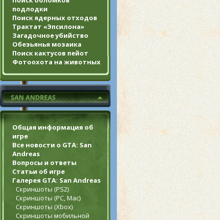
Поиск обломков
подлодки
Поиск ядерных отходов
Трактат «Эпсилона»
Загадочное убийство
Обезьянья мозаика
Поиск кактусов пейот
Фотоохота на животных
Общая информация об
игре
Все новости о GTA: San
Andreas
Вопросы и ответы
Статьи об игре
Галерея GTA: San Andreas
Скриншоты (PS2)
Скриншоты (PC, Mac)
Скриншоты (Xbox)
Скриншоты мобильной