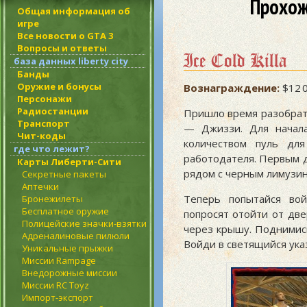
Прохож
Общая информация об
игре
Все новости о GTA 3
Вопросы и ответы
Ice Cold Killa
база данных liberty city
Банды
Оружие и бонусы
Вознаграждение:
$12 0
Персонажи
Радиостанции
Пришло время разобрать
Транспорт
— Джиззи. Для начала
Чит-коды
количеством пуль дл
где что лежит?
работодателя. Первым д
Карты Либерти-Сити
рядом с черным лимузин
Секретные пакеты
Аптечки
Теперь попытайся во
Бронежилеты
Бесплатное оружие
попросят отойти от две
Полицейские значки-взятки
через крышу. Поднимись
Адреналиновые пилюли
Войди в светящийся ука
Уникальные прыжки
Миссии Rampage
Внедорожные миссии
Миссии RC Toyz
Импорт-экспорт