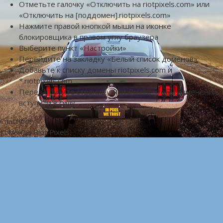
Отметьте галочку «Отключить на riotpixels.com» или
«Отключить на [поддомен].riotpixels.com»
Нажмите правой кнопкой мыши на иконке
блокировщика в правом углу браузера
Выберите пункт «Настройки»
Перейдите на закладку «Белый список доменов»
Добавьте к списку домены riotpixels.com и
*.riotpixels.com
Перезагрузите страницу Riot Pixels, чтобы изменения
вступили в силу
Спасибо!
Команда Riot Pixels.