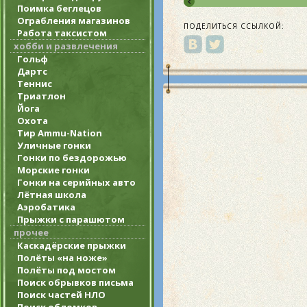
Поимка беглецов
Ограбления магазинов
ПОДЕЛИТЬСЯ ССЫЛКОЙ:
Работа таксистом
хобби и развлечения
Гольф
Дартс
Теннис
Триатлон
Йога
Охота
Тир Ammu-Nation
Уличные гонки
Гонки по бездорожью
Морские гонки
Гонки на серийных авто
Лётная школа
Аэробатика
Прыжки с парашютом
прочее
Каскадёрские прыжки
Полёты «на ноже»
Полёты под мостом
Поиск обрывков письма
Поиск частей НЛО