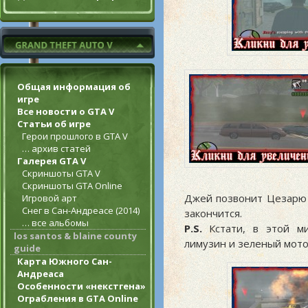
Общая информация об
игре
Все новости о GTA V
Статьи об игре
Герои прошлого в GTA V
… архив статей
Галерея GTA V
Скриншоты GTA V
Скриншоты GTA Online
Джей позвонит Цезарю 
Игровой арт
Снег в Сан-Андреасе (2014)
закончится.
… все альбомы
P.S.
Кстати, в этой м
los santos & blaine county
лимузин и зеленый мото
guide
Карта Южного Сан-
Андреаса
Особенности «некстгена»
Ограбления в GTA Online