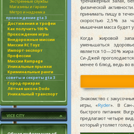
тренажерных залах, бе
Экстренные службы
Магазины и гаражи
физической активности
Метро и надземка
принимать пищу в течен
прохождение gta 3
скоростью
2,5 %
за ча
Достижения и трофеи
мышечная масса будет 
Как получить 100 %
Прохождение игры
Когда жировой запа
Внедорожные миссии
уменьшаться здоровь
Миссии RC Toyz
Импорт-экспорт
является
10—20 %
жира 
Профессии
Си-Джей проголодается
Миссии Rampage
менее 6 блюд, ведь во 
Уникальные прыжки
Криминальные ранги
советы и секреты gta 3
Город-призрак
Лётная школа Dodo
Уникальный транспорт
Знакомство с закусочны
игры, «
Ryder
». В Сан
быстрого питания: Burger
предлагают четыре вид
который утоляет голод,
Общая информация об