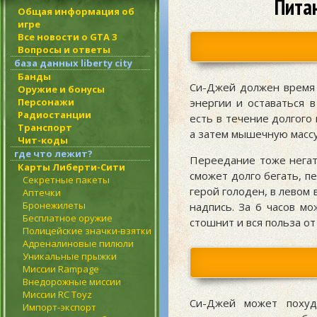
Питан
Общая информация об
игре
Все новости о GTA 3
Вопросы и ответы
база данных liberty city
Банды
Си-Джей должен время 
Оружие и бонусы
Персонажи
энергии и оставаться 
Радиостанции
есть в течение долгого
Транспорт
а затем мышечную массу
Чит-коды
где что лежит?
Переедание тоже негат
Карты Либерти-Сити
сможет долго бегать, п
Секретные пакеты
герой голоден, в левом
Аптечки
Бронежилеты
надпись. За 6 часов м
Бесплатное оружие
стошнит и вся польза от
Полицейские значки-взятки
Адреналиновые пилюли
Уникальные прыжки
Миссии Rampage
Внедорожные миссии
Миссии RC Toyz
Си-Джей может похуд
Импорт-экспорт