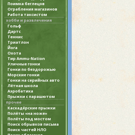
Поимка беглецов
Ограбления магазинов
Работа таксистом
хобби и развлечения
Гольф
Дартс
Теннис
Триатлон
Йога
Охота
Тир Ammu-Nation
Уличные гонки
Гонки по бездорожью
Морские гонки
Гонки на серийных авто
Лётная школа
Аэробатика
Прыжки с парашютом
прочее
Каскадёрские прыжки
Полёты «на ноже»
Полёты под мостом
Поиск обрывков письма
Поиск частей НЛО