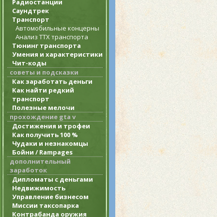
Радиостанции
Саундтрек
Транспорт
Автомобильные концерны
Анализ ТТХ транспорта
Тюнинг транспорта
Умения и характеристики
Чит-коды
советы и подсказки
Как заработать деньги
Как найти редкий
транспорт
Полезные мелочи
прохождение gta v
Достижения и трофеи
Как получить 100 %
Чудаки и незнакомцы
Бойни / Rampages
дополнительный
заработок
Дипломаты с деньгами
Недвижимость
Управление бизнесом
Миссии таксопарка
Контрабанда оружия