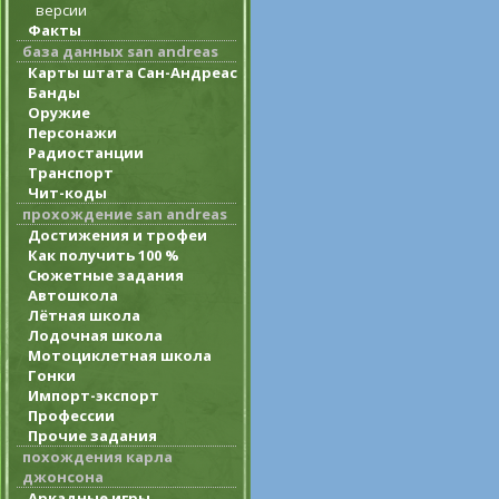
версии
Факты
база данных san andreas
Карты штата Сан-Андреас
Банды
Оружие
Персонажи
Радиостанции
Транспорт
Чит-коды
прохождение san andreas
Достижения и трофеи
Как получить 100 %
Сюжетные задания
Автошкола
Лётная школа
Лодочная школа
Мотоциклетная школа
Гонки
Импорт-экспорт
Профессии
Прочие задания
похождения карла
джонсона
Аркадные игры