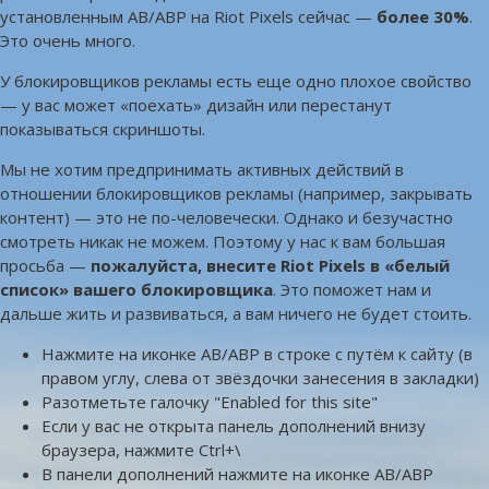
установленным AB/ABP на Riot Pixels сейчас —
более 30%
.
Это очень много.
У блокировщиков рекламы есть еще одно плохое свойство
— у вас может «поехать» дизайн или перестанут
показываться скриншоты.
Мы не хотим предпринимать активных действий в
отношении блокировщиков рекламы (например, закрывать
контент) — это не по-человечески. Однако и безучастно
смотреть никак не можем. Поэтому у нас к вам большая
просьба —
пожалуйста, внесите Riot Pixels в «белый
список» вашего блокировщика
. Это поможет нам и
дальше жить и развиваться, а вам ничего не будет стоить.
Нажмите на иконке AB/ABP в строке с путём к сайту (в
правом углу, слева от звёздочки занесения в закладки)
Разотметьте галочку "Enabled for this site"
Если у вас не открыта панель дополнений внизу
браузера, нажмите Ctrl+\
В панели дополнений нажмите на иконке AB/ABP