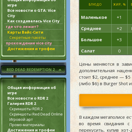
игре
БЛЮДО
ЖИР, %
Все новости о GTA: Vice
City
Маленькое
+1
Как создавалась Vice City
где что лежит?
Среднее
+2
Карты Вайс-Сити
Секретные пакеты
Большое
+3
прохождение vice city
Достижения и трофеи
Салат
0
Цены меняются в завис
дополнительная нацен
стоит $2, среднее — $5 
(либо $6) в Burger Shot 
Общая информация об
игре
Все новости о RDR 2
Галерея RDR 2
Скриншоты RDR 2
Скриншоты Red Dead Online
В каждом мегаполисе ес
Игровой арт
во время свидания с
Промо-материалы
перекусить, купив хот
Достижения и трофеи