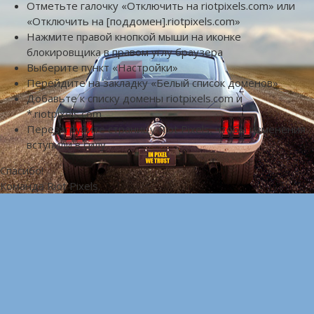
Отметьте галочку «Отключить на riotpixels.com» или
«Отключить на [поддомен].riotpixels.com»
Нажмите правой кнопкой мыши на иконке
блокировщика в правом углу браузера
Выберите пункт «Настройки»
Перейдите на закладку «Белый список доменов»
Добавьте к списку домены riotpixels.com и
*.riotpixels.com
Перезагрузите страницу Riot Pixels, чтобы изменения
вступили в силу
Спасибо!
Команда Riot Pixels.