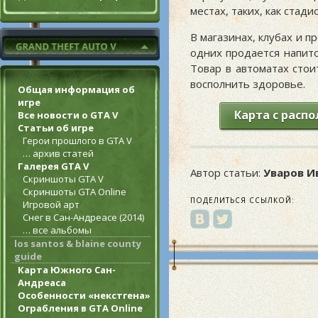
местах, таких, как стад
В магазинах, клубах и п
одних продается напито
Товар в автоматах стои
восполнить здоровье.
Общая информация об
игре
Карта с расп
Все новости о GTA V
Статьи об игре
Герои прошлого в GTA V
… архив статей
Галерея GTA V
Автор статьи:
Уваров И
Скриншоты GTA V
Скриншоты GTA Online
ПОДЕЛИТЬСЯ ССЫЛКОЙ:
Игровой арт
Снег в Сан-Андреасе (2014)
… все альбомы
los santos & blaine county
guide
Карта Южного Сан-
Андреаса
Особенности «некстгена»
Ограбления в GTA Online