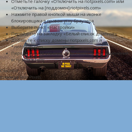
Отметьте галочку «Отключить на riotpixels.com» или
«Отключить на [поддомен].riotpixels.com»
Нажмите правой кнопкой мыши на иконке
блокировщика в правом углу браузера
Выберите пункт «Настройки»
Перейдите на закладку «Белый список доменов»
Добавьте к списку домены riotpixels.com и
*.riotpixels.com
Перезагрузите страницу Riot Pixels, чтобы изменения
вступили в силу
Спасибо!
Команда Riot Pixels.