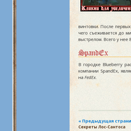
винтовки. После первых
чего съеживается до ми
выстрелом. Всего у нее 
SpandEx
В городке Blueberry р
компании SpandEx, явл
на
FedEx
.
Секреты Лос-Сантоса