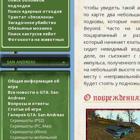
Поиск обломков
подлодки
Чтобы увидеть такой а
Поиск ядерных отходов
по карте два небольш
Трактат «Эпсилона»
подковы, которые нах
Загадочное убийство
Beyond. Часто на ск
Обезьянья мозаика
Поиск кактусов пейот
поцарапанный и раз
Фотоохота на животных
который начинает ехать
сидит невидимый вод
деле, он съезжает с 
импульса, полученного 
на небольшой высоте н
месту с «неправильной
Общая информация об
будет стоять у подножь
игре
Все новости о GTA: San
О повреждениях
Andreas
Вопросы и ответы
Статьи об игре
Галерея GTA: San Andreas
Скриншоты (PS2)
Скриншоты (PC, Mac)
Скриншоты (Xbox)
Скриншоты мобильной