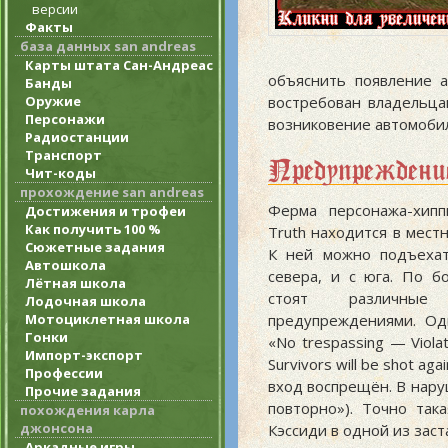
версии
Факты
база данных san andreas
Карты штата Сан-Андреас
объяснить появление 
Банды
востребован владельца
Оружие
Персонажи
возниковение автомобил
Радиостанции
Транспорт
Предупреждени
Чит-коды
прохождение san andreas
Ферма персонажа-хипп
Достижения и трофеи
Как получить 100 %
Truth находится в местн
Сюжетные задания
К ней можно подъехат
Автошкола
севера, и с юга. По б
Лётная школа
стоят различны
Лодочная школа
предупреждениями. Одн
Мотоциклетная школа
Гонки
«No trespassing — Violat
Импорт-экспорт
Survivors will be shot ag
Профессии
вход воспрещён. В нар
Прочие задания
повторно»). Точно так
похождения карла
джонсона
Кэссиди в одной из заст
Аркадные игры