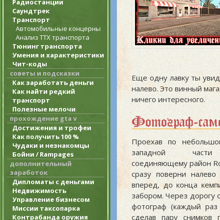
Радиостанции
Саундтрек
Транспорт
Автомобильные концерны
Анализ ТТХ транспорта
Тюнинг транспорта
Умения и характеристики
Чит-коды
советы и подсказки
Еще одну лавку ты увиди
Как заработать деньги
налево. Это винный мага
Как найти редкий
ничего интересного.
транспорт
Полезные мелочи
Фотограф-сам
прохождение gta v
Достижения и трофеи
Как получить 100 %
Проехав по небольшо
Чудаки и незнакомцы
западной части 
Бойни / Rampages
соединяющему район Rod
дополнительный
заработок
сразу поверни налево
Дипломаты с деньгами
вперед, до конца кемп
Недвижимость
забором. Через дорогу 
Управление бизнесом
фотограф (каждый раз 
Миссии таксопарка
сделав пару снимков 
Контрабанда оружия