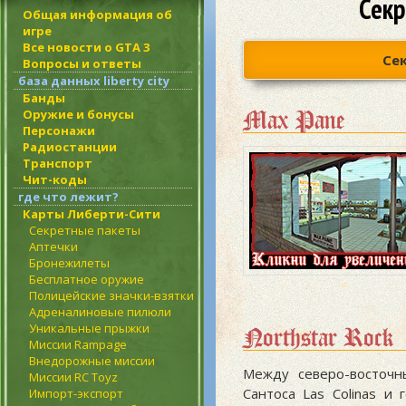
Секр
Общая информация об
игре
Все новости о GTA 3
Се
Вопросы и ответы
база данных liberty city
Банды
Max Pane
Оружие и бонусы
Персонажи
Радиостанции
Транспорт
Чит-коды
где что лежит?
Карты Либерти-Сити
Секретные пакеты
Аптечки
Бронежилеты
Бесплатное оружие
Полицейские значки-взятки
Адреналиновые пилюли
Уникальные прыжки
Northstar Rock
Миссии Rampage
Внедорожные миссии
Между северо-восточн
Миссии RC Toyz
Сантоса Las Colinas и 
Импорт-экспорт