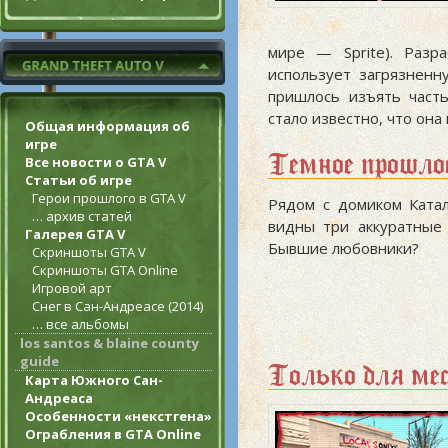
мире — Sprite). Разр
использует загрязнен
пришлось изъять часть
стало известно, что она
Общая информация об
игре
Темное прошл
Все новости о GTA V
Статьи об игре
Герои прошлого в GTA V
Рядом с домиком Катал
… архив статей
видны три аккуратные 
Галерея GTA V
Бывшие любовники?
Скриншоты GTA V
Скриншоты GTA Online
Игровой арт
Снег в Сан-Андреасе (2014)
… все альбомы
los santos & blaine county
guide
Только для ме
Карта Южного Сан-
Андреаса
Особенности «некстгена»
Ограбления в GTA Online