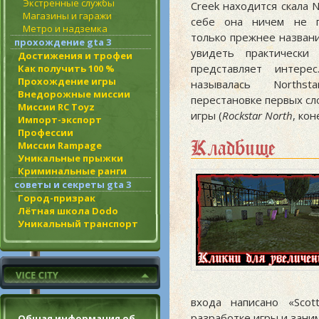
Экстренные службы
Creek находится скала N
Магазины и гаражи
себе она ничем не п
Метро и надземка
только прежнее назван
прохождение gta 3
увидеть практически 
Достижения и трофеи
представляет интере
Как получить 100 %
Прохождение игры
называлась Norths
Внедорожные миссии
перестановке первых сл
Миссии RC Toyz
игры (
Rockstar North
, кон
Импорт-экспорт
Профессии
Кладбище
Миссии Rampage
Уникальные прыжки
Криминальные ранги
советы и секреты gta 3
Город-призрак
Лётная школа Dodo
Уникальный транспорт
входа написано «Scot
разработке игры и зани
Общая информация об