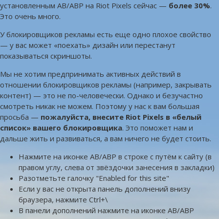
установленным AB/ABP на Riot Pixels сейчас —
более 30%
.
Это очень много.
У блокировщиков рекламы есть еще одно плохое свойство
— у вас может «поехать» дизайн или перестанут
показываться скриншоты.
Мы не хотим предпринимать активных действий в
отношении блокировщиков рекламы (например, закрывать
контент) — это не по-человечески. Однако и безучастно
смотреть никак не можем. Поэтому у нас к вам большая
просьба —
пожалуйста, внесите Riot Pixels в «белый
список» вашего блокировщика
. Это поможет нам и
дальше жить и развиваться, а вам ничего не будет стоить.
Нажмите на иконке AB/ABP в строке с путём к сайту (в
правом углу, слева от звёздочки занесения в закладки)
Разотметьте галочку "Enabled for this site"
Если у вас не открыта панель дополнений внизу
браузера, нажмите Ctrl+\
В панели дополнений нажмите на иконке AB/ABP