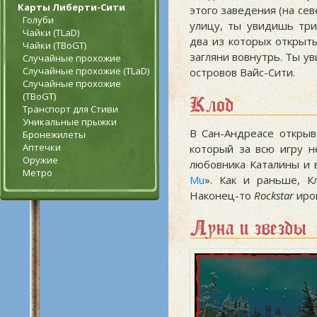
Карты Либерти-Сити
этого заведения (на сев
Голуби
улицу, ты увидишь три
Чайки (TLaD)
два из которых открыт
Чайки (TBoGT)
загляни вовнутрь. Ты у
Случайные прохожие
Случайные прохожие (TLaD)
островов Вайс-Сити.
Случайные прохожие
(TBoGT)
Клод
Транспорт для Стиви
Уникальные прыжки
В Сан-Андреасе открыв
Бронежилеты
Аптечки
который за всю игру н
Оружие
любовника Каталины и в
Метро
Mu
». Как и раньше, К
Наконец-то
Rockstar
ирон
Луна и звезды