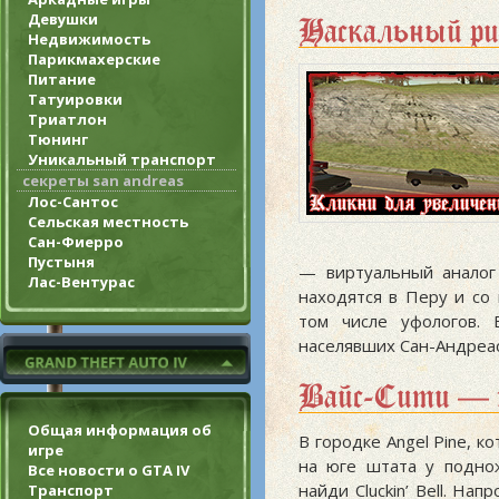
Девушки
Наскальный ри
Недвижимость
Парикмахерские
Питание
Татуировки
Триатлон
Тюнинг
Уникальный транспорт
секреты san andreas
Лос-Сантос
Сельская местность
Сан-Фиерро
Пустыня
— виртуальный аналог
Лас-Вентурас
находятся в Перу и со
том числе уфологов. 
населявших Сан-Андреас
Вайс-Сити — 
Общая информация об
В городке Angel Pine, 
игре
на юге штата у подно
Все новости о GTA IV
найди Cluckin’ Bell. Нап
Транспорт