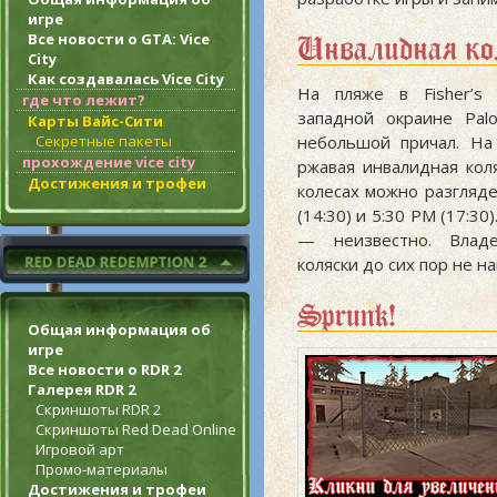
игре
Все новости о GTA: Vice
Инвалидная ко
City
Как создавалась Vice City
На пляже в Fisher’s 
где что лежит?
западной окраине Palo
Карты Вайс-Сити
Секретные пакеты
небольшой причал. На
прохождение vice city
ржавая инвалидная кол
Достижения и трофеи
колесах можно разгляде
(14:30) и 5:30 PM (17:30
— неизвестно. Влад
коляски до сих пор не н
Sprunk!
Общая информация об
игре
Все новости о RDR 2
Галерея RDR 2
Скриншоты RDR 2
Скриншоты Red Dead Online
Игровой арт
Промо-материалы
Достижения и трофеи