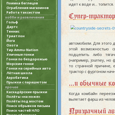
Поимка беглецов
идет к воде и… топится.
Ограбления магазинов
Работа таксистом
Супер-тракто
хобби и развлечения
Гольф
Дартс
Теннис
Триатлон
Йога
автомобили. Для этого 
Охота
этой возможностью с
Тир Ammu-Nation
подцепить либо тягач
Уличные гонки
Гонки по бездорожью
(например, Journey, но
Морские гонки
то странной причине, 
Гонки на серийных авто
трактор с фургоном нач
Лётная школа
Аэробатика
…и обычные к
Прыжки с парашютом
прочее
Каскадёрские прыжки
Когда комбайн переез
Полёты «на ноже»
вылетает фарш из челове
Полёты под мостом
Поиск обрывков письма
«Призрачный а
Поиск частей НЛО