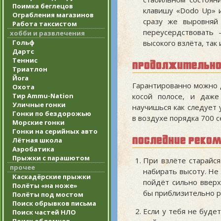
Поимка беглецов
клавишу «Dodo Up» и
Ограбления магазинов
сразу же выровняй
Работа таксистом
переусердствовать
хобби и развлечения
высокого взлёта, так
Гольф
Дартс
Теннис
продолжительно
Триатлон
Йога
Гарантированно можно д
Охота
косой полосе, и даже
Тир Ammu-Nation
Уличные гонки
научишься как следует
Гонки по бездорожью
в воздухе порядка 700 с
Морские гонки
Гонки на серийных авто
последние реко
Лётная школа
Аэробатика
Прыжки с парашютом
При взлёте старайся
прочее
набирать высоту. Не
Каскадёрские прыжки
пойдёт сильно вверх
Полёты «на ноже»
бы приблизительно р
Полёты под мостом
Поиск обрывков письма
Если у тебя не буде
Поиск частей НЛО