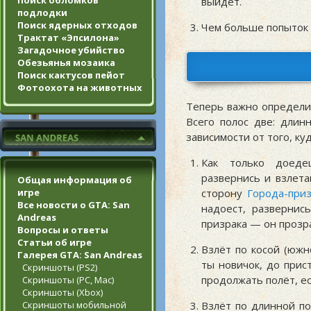
Поиск обломков
выйдет.
подлодки
Поиск ядерных отходов
Чем больше попыток
Трактат «Эпсилона»
Загадочное убийство
Обезьянья мозаика
Поиск кактусов пейот
Фотоохота на животных
Теперь важно определит
Всего полос две: длинн
зависимости от того, ку
Как только доеде
развернись и взлета
Общая информация об
сторону
Города-приз
игре
Все новости о GTA: San
надоест, развернис
Andreas
призрака — он прозр
Вопросы и ответы
Статьи об игре
Взлёт по косой (южн
Галерея GTA: San Andreas
ты новичок, до прис
Скриншоты (PS2)
продолжать полёт, ес
Скриншоты (PC, Mac)
Скриншоты (Xbox)
Взлёт по длинной по
Скриншоты мобильной