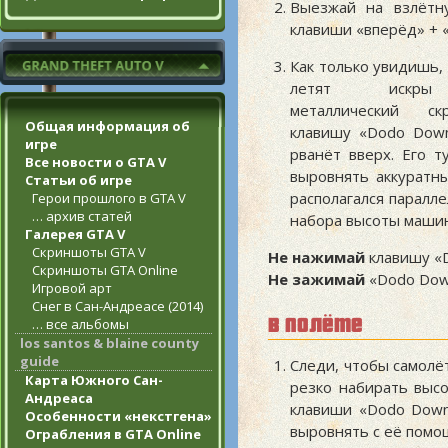
Выезжай на взлётн
клавиши «вперёд» + 
Как только увидишь,
летят искры 
металлический ск
Общая информация об
клавишу «Dodo Down
игре
рванёт вверх. Его 
Все новости о GTA V
выровнять аккуратн
Статьи об игре
располагался паралл
Герои прошлого в GTA V
… архив статей
набора высоты машин
Галерея GTA V
Скриншоты GTA V
Не нажимай
клавишу «D
Скриншоты GTA Online
Не зажимай
«Dodo Down
Игровой арт
Снег в Сан-Андреасе (2014)
в полёте
… все альбомы
los santos & blaine county
guide
Следи, чтобы самолё
Карта Южного Сан-
резко набирать высо
Андреаса
клавиши «Dodo Dow
Особенности «некстгена»
выровнять с её помо
Ограбления в GTA Online