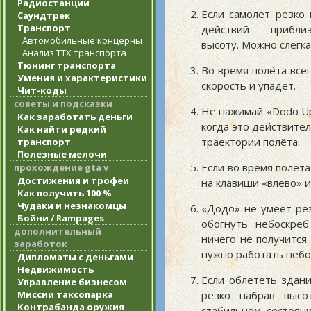
Радиостанции
Если самолёт резко 
Саундтрек
Транспорт
действий — приблиз
Автомобильные концерны
высоту. Можно слегк
Анализ ТТХ транспорта
Тюнинг транспорта
Во время полёта все
Умения и характеристики
скорость и упадёт.
Чит-коды
советы и подсказки
Не нажимай «Dodo Up
Как заработать деньги
когда это действител
Как найти редкий
траектории полёта.
транспорт
Полезные мелочи
Если во время полёт
прохождение gta v
Достижения и трофеи
на клавиши «влево» 
Как получить 100 %
Чудаки и незнакомцы
«Додо» не умеет рез
Бойни / Rampages
обогнуть небоскрё
дополнительный
ничего не получится
заработок
нужно работать неб
Дипломаты с деньгами
Недвижимость
Если облететь здани
Управление бизнесом
резко набрав высо
Миссии таксопарка
Контрабанда оружия
стабильном состоян