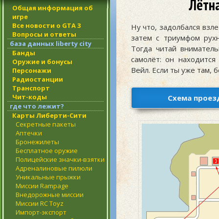
Лётн
Общая информация об
игре
Все новости о GTA 3
Ну что, задолбался взле
Вопросы и ответы
затем с триумфом рух
база данных liberty city
Тогда читай вниматель
Банды
самолёт: он находитс
Оружие и бонусы
Вейл. Если ты уже там, б
Персонажи
Радиостанции
Транспорт
Чит-коды
Схема проез
где что лежит?
Карты Либерти-Сити
Секретные пакеты
Аптечки
Бронежилеты
Бесплатное оружие
Полицейские значки-взятки
Адреналиновые пилюли
Уникальные прыжки
Миссии Rampage
Внедорожные миссии
Миссии RC Toyz
Импорт-экспорт