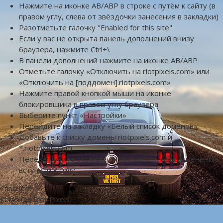
Нажмите на иконке AB/ABP в строке с путём к сайту (в
правом углу, слева от звёздочки занесения в закладки)
Разотметьте галочку "Enabled for this site"
Если у вас не открыта панель дополнений внизу
браузера, нажмите Ctrl+\
В панели дополнений нажмите на иконке AB/ABP
Отметьте галочку «Отключить на riotpixels.com» или
«Отключить на [поддомен].riotpixels.com»
Нажмите правой кнопкой мыши на иконке
блокировщика в правом углу браузера
Выберите пункт «Настройки»
Перейдите на закладку «Белый список доменов»
Добавьте к списку домены riotpixels.com и
*.riotpixels.com
Перезагрузите страницу Riot Pixels, чтобы изменения
вступили в силу
Спасибо!
Команда Riot Pixels.