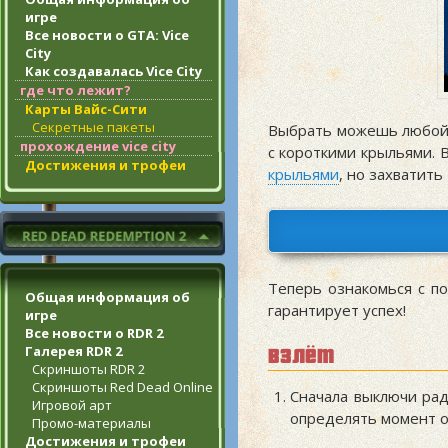
игре
Все новости о GTA: Vice
City
Как создавалась Vice City
где что лежит?
Карты Вайс-Сити
Секретные пакеты
Выбрать можешь любой,
прохождение vice city
с короткими крыльями.
Достижения и трофеи
крыльями
, но захватить
Теперь ознакомься с п
Общая информация об
гарантирует успех!
игре
Все новости о RDR 2
Галерея RDR 2
взлёт
Скриншоты RDR 2
Скриншоты Red Dead Online
Сначала выключи рад
Игровой арт
определять момент о
Промо-материалы
Достижения и трофеи