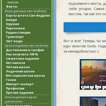
версии
подъёмного моста, д
Факты
тебе угодно. Самое
база данных san andreas
мостом, так как это 
Карты штата Сан-Андреас
Банды
Оружие
Персонажи
Радиостанции
Транспорт
Вот и всё! Теперь ты 
Чит-коды
прохождение san andreas
курс пилотов Dodo. Над
Достижения и трофеи
за ненадобностью :)
Как получить 100 %
Сюжетные задания
Автошкола
Лётная школа
Лодочная школа
Мотоциклетная школа
Гонки
Импорт-экспорт
Профессии
Прочие задания
похождения карла
джонсона
Аркадные игры