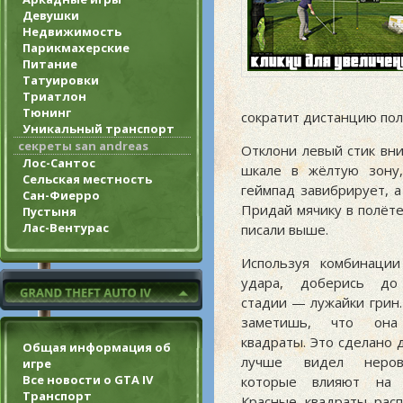
Девушки
Недвижимость
Парикмахерские
Питание
Татуировки
Триатлон
Тюнинг
сократит дистанцию пол
Уникальный транспорт
секреты san andreas
Отклони левый стик вни
Лос-Сантос
шкале в жёлтую зону,
Сельская местность
геймпад завибрирует, а
Сан-Фиерро
Придай мячику в полёт
Пустыня
Лас-Вентурас
писали выше.
Используя комбинаци
удара, доберись до
стадии — лужайки грин
заметишь, что она
квадраты. Это сделано 
Общая информация об
лучше видел неров
игре
Все новости о GTA IV
которые влияют на 
Транспорт
Красные квадраты рас