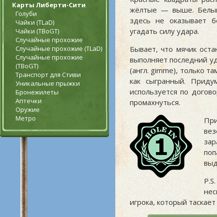
Карты Либерти-Сити
жёлтые — выше. Белым
Голуби
здесь не оказывает б
Чайки (TLaD)
угадать силу удара.
Чайки (TBoGT)
Случайные прохожие
Случайные прохожие (TLaD)
Бывает, что мячик оста
Случайные прохожие
выполняет последний уд
(TBoGT)
(англ. gimme), только т
Транспорт для Стиви
как сыгранный. Прид
Уникальные прыжки
используется по догов
Бронежилеты
Аптечки
промахнуться.
Оружие
Метро
При
ве
зар
поп
выд
P.
нес
игрока, который таскает