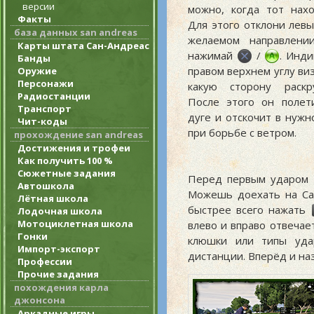
версии
можно, когда тот нахо
Факты
Для этого отклони левы
база данных san andreas
желаемом направлени
Карты штата Сан-Андреас
нажимай
/
. Инд
Банды
правом верхнем углу ви
Оружие
Персонажи
какую сторону раскру
Радиостанции
После этого он полет
Транспорт
дуге и отскочит в нуж
Чит-коды
при борьбе с ветром.
прохождение san andreas
Достижения и трофеи
Как получить 100 %
Сюжетные задания
Перед первым ударом 
Автошкола
Можешь доехать на Ca
Лётная школа
быстрее всего нажать
Лодочная школа
Мотоциклетная школа
влево и вправо отвечае
Гонки
клюшки или типы удар
Импорт-экспорт
дистанции. Вперёд и наз
Профессии
Прочие задания
похождения карла
джонсона
Аркадные игры