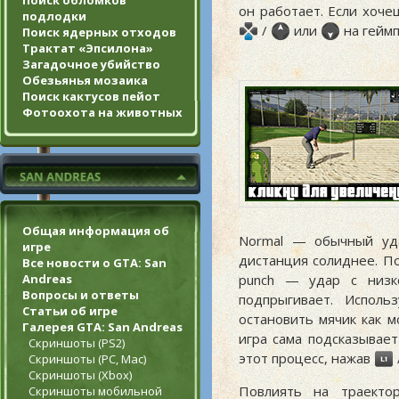
Поиск обломков
он работает. Если хоч
подлодки
/
или
на геймп
Поиск ядерных отходов
Трактат «Эпсилона»
Загадочное убийство
Обезьянья мозаика
Поиск кактусов пейот
Фотоохота на животных
Общая информация об
Normal — обычный уда
игре
дистанция солиднее. П
Все новости о GTA: San
Andreas
punch — удар с низк
Вопросы и ответы
подпрыгивает. Исполь
Статьи об игре
остановить мячик как м
Галерея GTA: San Andreas
игра сама подсказывае
Скриншоты (PS2)
этот процесс, нажав
Скриншоты (PC, Mac)
Скриншоты (Xbox)
Повлиять на траекто
Скриншоты мобильной