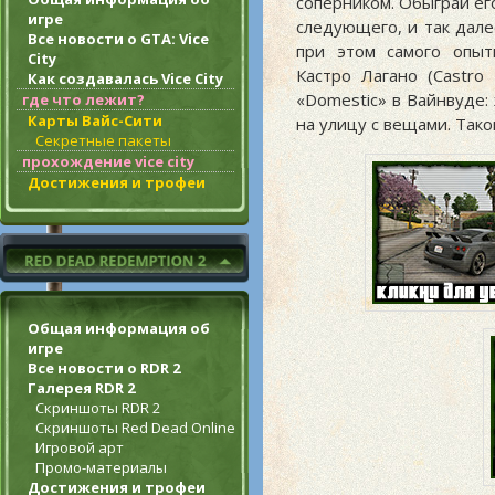
соперником. Обыграй ег
игре
следующего, и так далее
Все новости о GTA: Vice
при этом самого опыт
City
Кастро Лагано (Castro
Как создавалась Vice City
«Domestic» в Вайнвуде:
где что лежит?
Карты Вайс-Сити
на улицу с вещами. Тако
Секретные пакеты
прохождение vice city
Достижения и трофеи
Общая информация об
игре
Все новости о RDR 2
Галерея RDR 2
Скриншоты RDR 2
Скриншоты Red Dead Online
Игровой арт
Промо-материалы
Достижения и трофеи