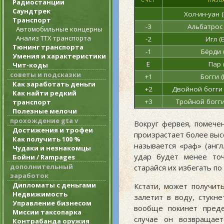
СЧЁТ
НАЗВ
Радиостанции
Саундтрек
Хол-ин-уан (
Транспорт
-3
Альбатрос 
Автомобильные концерны
Анализ ТТХ транспорта
-2
Игл (
Тюнинг транспорта
-1
Бёрди (
Умения и характеристики
E
Пар 
Чит-коды
советы и подсказки
+1
Богги 
Как заработать деньги
+2
Двойной богги 
Как найти редкий
+3
Тройной богги 
транспорт
Полезные мелочи
прохождение gta v
Вокруг фервея, помече
Достижения и трофеи
произрастает более выс
Как получить 100 %
называется «раф» (англ
Чудаки и незнакомцы
удар будет менее точ
Бойни / Rampages
дополнительный
старайся их избегать по
заработок
Дипломаты с деньгами
Кстати, может получить
Недвижимость
залетит в воду, стукн
Управление бизнесом
вообще покинет преде
Миссии таксопарка
случае он возвращае
Контрабанда оружия