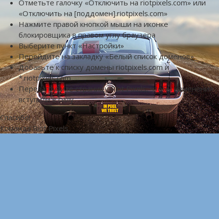
Отметьте галочку «Отключить на riotpixels.com» или
«Отключить на [поддомен].riotpixels.com»
Нажмите правой кнопкой мыши на иконке
блокировщика в правом углу браузера
Выберите пункт «Настройки»
Перейдите на закладку «Белый список доменов»
Добавьте к списку домены riotpixels.com и
*.riotpixels.com
Перезагрузите страницу Riot Pixels, чтобы изменения
вступили в силу
Спасибо!
Команда Riot Pixels.