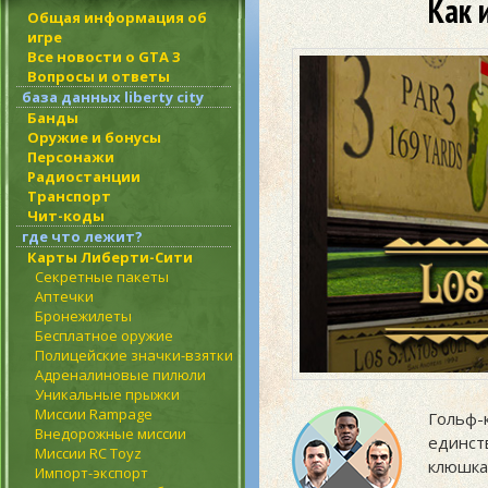
Как 
Общая информация об
игре
Все новости о GTA 3
Вопросы и ответы
база данных liberty city
Банды
Оружие и бонусы
Персонажи
Радиостанции
Транспорт
Чит-коды
где что лежит?
Карты Либерти-Сити
Секретные пакеты
Аптечки
Бронежилеты
Бесплатное оружие
Полицейские значки-взятки
Адреналиновые пилюли
Уникальные прыжки
Миссии Rampage
Гольф-
Внедорожные миссии
единст
Миссии RC Toyz
клюшка
Импорт-экспорт