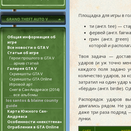
Площадка для игры в го
ти (англ. tee) — с
фервей (англ. fair
Общая информация об
грин (англ. green
игре
которой и располаг
Все новости о GTA V
Статьи об игре
Твоя задача — достав
Герои прошлого в GTA V
ударов (и уж точно мен
… архив статей
Галерея GTA V
каждого поля задано у
Скриншоты GTA V
количество ударов, за к
Скриншоты GTA Online
затратил на один удар 
Игровой арт
«бёрди» (англ. birdie). 
Снег в Сан-Андреасе (2014)
… все альбомы
Распорядок ударов вы
los santos & blaine county
двигались рядом. Не уд
guide
Карта Южного Сан-
даже три раза подряд —
Андреаса
лунки.
Особенности «некстгена»
Ограбления в GTA Online