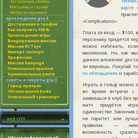
теннис
Экстренные службы
Магазины и гаражи
карте
г
Метро и надземка
практ
прохождение gta 3
«
Complications
».
Достижения и трофеи
Как получить 100 %
Плата за вход — $100, 
Прохождение игры
персонажу придётся пер
Внедорожные миссии
можно избежать, есл
Миссии RC Toyz
Импорт-экспорт
миллионов. Но, как м
Профессии
данное вложение доста
Миссии Rampage
ли вернёшь. Покупай то
Уникальные прыжки
по обогащению
и зараб
Криминальные ранги
советы и секреты gta 3
Играть в гольф можно к
Город-призрак
во время встречи с 
Лётная школа Dodo
Уникальный транспорт
заявишься в клуб без п
матч придётся игр
одиночестве. Закончив с
на паритет или лучш
правилах — ниже
возможность срази
Общая информация об