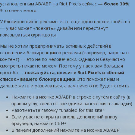
установленным AB/ABP на Riot Pixels сейчас —
более 30%
.
Это очень много.
У блокировщиков рекламы есть еще одно плохое свойство
— у вас может «поехать» дизайн или перестанут
показываться скриншоты.
Мы не хотим предпринимать активных действий в
отношении блокировщиков рекламы (например, закрывать
контент) — это не по-человечески. Однако и безучастно
смотреть никак не можем. Поэтому у нас к вам большая
просьба —
пожалуйста, внесите Riot Pixels в «белый
список» вашего блокировщика
. Это поможет нам и
дальше жить и развиваться, а вам ничего не будет стоить.
Нажмите на иконке AB/ABP в строке с путём к сайту (в
правом углу, слева от звёздочки занесения в закладки)
Разотметьте галочку "Enabled for this site"
Если у вас не открыта панель дополнений внизу
браузера, нажмите Ctrl+\
В панели дополнений нажмите на иконке AB/ABP