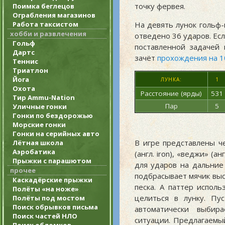
точку фервея.
Поимка беглецов
Ограбления магазинов
Работа таксистом
На девять лунок гольф-
хобби и развлечения
отведено 36 ударов. Ес
Гольф
поставленной задачей 
Дартс
зачёт
прохождения на 1
Теннис
Триатлон
Йога
ЛУНКА:
1
Охота
Расстояние (ярды)
531
Тир Ammu-Nation
Пар
5
Уличные гонки
Гонки по бездорожью
Морские гонки
Гонки на серийных авто
В игре представлены че
Лётная школа
Аэробатика
(англ. iron), «веджи» (а
Прыжки с парашютом
для ударов на дальние
прочее
подбрасывает мячик выс
Каскадёрские прыжки
песка. А паттер испол
Полёты «на ноже»
целиться в лунку. Пу
Полёты под мостом
Поиск обрывков письма
автоматически выби
Поиск частей НЛО
ситуации. Предлагаемы