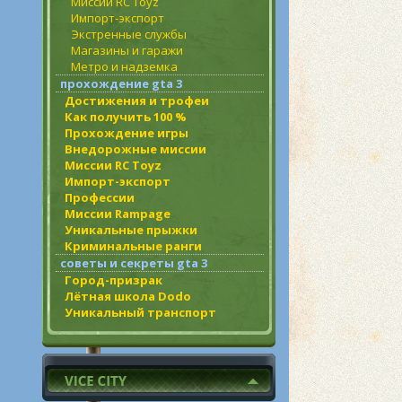
Миссии RC Toyz
Импорт-экспорт
Экстренные службы
Магазины и гаражи
Метро и надземка
прохождение gta 3
Достижения и трофеи
Как получить 100 %
Прохождение игры
Внедорожные миссии
Миссии RC Toyz
Импорт-экспорт
Профессии
Миссии Rampage
Уникальные прыжки
Криминальные ранги
советы и секреты gta 3
Город-призрак
Лётная школа Dodo
Уникальный транспорт