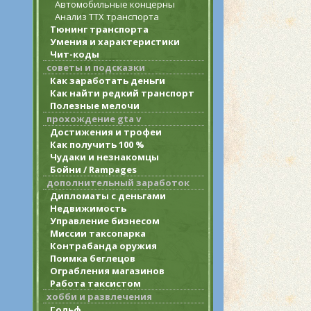
Автомобильные концерны
Анализ ТТХ транспорта
Тюнинг транспорта
Умения и характеристики
Чит-коды
советы и подсказки
Как заработать деньги
Как найти редкий транспорт
Полезные мелочи
прохождение gta v
Достижения и трофеи
Как получить 100 %
Чудаки и незнакомцы
Бойни / Rampages
дополнительный заработок
Дипломаты с деньгами
Недвижимость
Управление бизнесом
Миссии таксопарка
Контрабанда оружия
Поимка беглецов
Ограбления магазинов
Работа таксистом
хобби и развлечения
Гольф