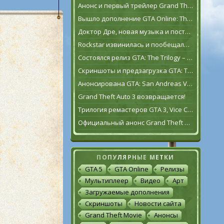
Анонс и первый трейлер Grand Theft Auto VI
Вышло дополнение GTA Online: The Contract
Доктор Дре, новая музыка и постаревший Франклин Клинтон в дополнении GTA Online: The Contract
Rockstar извинилась и пообещала исправить GTA: The Trilogy – The Definitive Edition [обновлено]
Состоялся релиз GTA: The Trilogy – The Definitive Edition
Скриншоты и предзагрузка GTA: The Trilogy – The Definitive Edition
Анонсирована GTA: San Andreas VR для Oculus Quest 2
Grand Theft Auto 3 возвращается!
Трилогия ремастеров GTA 3, Vice City и San Andreas выйдет 11 ноября
Официальный анонс Grand Theft Auto: The Trilogy – The Definitive Edition
ПОПУЛЯРНЫЕ МЕТКИ
GTA 5
GTA Online
Релизы
Мультиплеер
Видео
Арт
Загружаемые дополнения
Скриншоты
Новости сайта
Grand Theft Movie
Анонсы