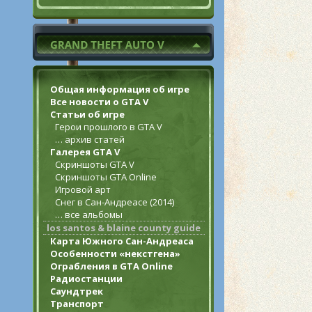
Общая информация об игре
Все новости о GTA V
Статьи об игре
Герои прошлого в GTA V
… архив статей
Галерея GTA V
Скриншоты GTA V
Скриншоты GTA Online
Игровой арт
Снег в Сан-Андреасе (2014)
… все альбомы
los santos & blaine county guide
Карта Южного Сан-Андреаса
Особенности «некстгена»
Ограбления в GTA Online
Радиостанции
Саундтрек
Транспорт