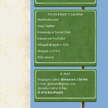
ПОЛЕЗНЫЕ ССЫЛКИ
RiotPixels.com
Наш Twitter
Команда в Social Club
Канал на YouTube
Общий форум о GTA
Форум о GTA V
RSS-лента
О НАС
Ведущие сайта:
dimassss
и
Se7en
E-mail:
gtateam@gmail.com
Дизайн сайта:
G-Ray
© GTA RiotPixels