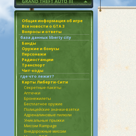
Общая информация об игре
Все новости о GTA 3
Вопросы и ответы
база данных liberty city
Банды
Оружие и бонусы
Персонажи
Радиостанции
Транспорт
Чит-коды
где что лежит?
Карты Либерти-Сити
Секретные пакеты
Аптечки
Бронежилеты
Бесплатное оружие
Полицейские значки-взятки
Адреналиновые пилюли
Уникальные прыжки
Миссии Rampage
Внедорожные миссии