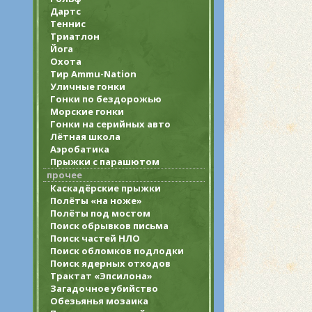
Дартс
Теннис
Триатлон
Йога
Охота
Тир Ammu-Nation
Уличные гонки
Гонки по бездорожью
Морские гонки
Гонки на серийных авто
Лётная школа
Аэробатика
Прыжки с парашютом
прочее
Каскадёрские прыжки
Полёты «на ноже»
Полёты под мостом
Поиск обрывков письма
Поиск частей НЛО
Поиск обломков подлодки
Поиск ядерных отходов
Трактат «Эпсилона»
Загадочное убийство
Обезьянья мозаика