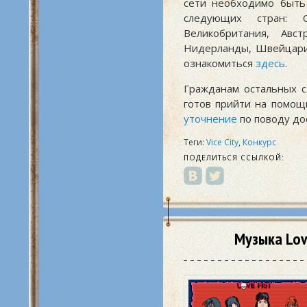
сети необходимо быть
следующих стран: 
Великобритания, Авст
Нидерланды, Швейцария
ознакомиться
здесь
.
Гражданам остальных ст
готов прийти на помощ
уточнение
по поводу дос
Теги:
Vice City
,
Конкурс
ПОДЕЛИТЬСЯ ССЫЛКОЙ:
Музыка Lov