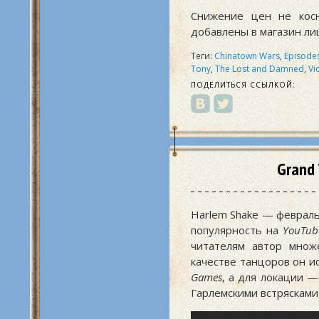
Снижение цен не косн
добавлены в магазин л
Теги:
Chinatown Wars
,
Episodes
Tony
,
The Lost and Damned
,
Vi
ПОДЕЛИТЬСЯ ССЫЛКОЙ:
Grand 
Harlem Shake — феврал
популярность на
YouTub
читателям автор множ
качестве танцоров он и
Games
, а для локации 
Гарлемскими встрясками