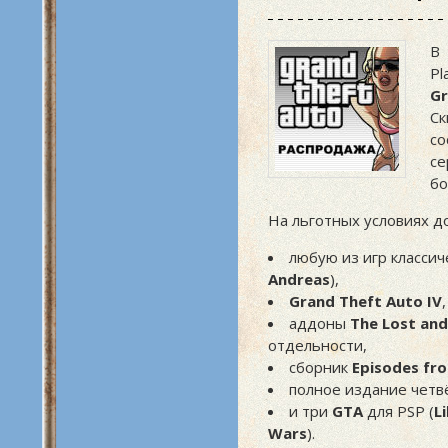
В
Pl
Gr
Ск
со
се
б
На льготных условиях д
любую из игр классич
Andreas
),
Grand Theft Auto IV
,
аддоны
The Lost an
отдельности,
сборник
Episodes fro
полное издание четв
и три
GTA
для PSP (
L
Wars
).