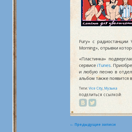
Fury» с радиостанции 
Morning», отрывки кото
«Пластинка» подвергл
сервисе
iTunes
. Приобре
и любую песню в отдел
альбом также появится 
Теги:
Vice City
,
Музыка
ПОДЕЛИТЬСЯ ССЫЛКОЙ:
Навигация
←
Предыдущие записи
по