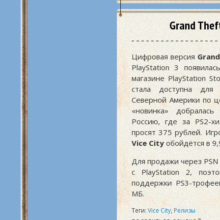
Grand Theft
Цифровая версия
Grand
PlayStation 3 появила
магазине PlayStation St
стала доступна для 
Северной Америки по ц
«новинка» добралась
Россию, где за PS2-х
просят 375 рублей. Игр
Vice City
обойдётся в 9,
Для продажи через PSN 
с PlayStation 2, поэ
поддержки PS3-трофеев
МБ.
Теги:
Vice City
,
Релизы