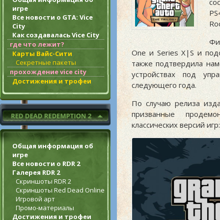
со
игре
PS
Все новости о GTA: Vice
Ro
City
Как создавалась Vice City
Фи
где что лежит?
One и Series X|S и по
Карты Вайс-Сити
Секретные пакеты
также подтвердила нам
прохождение vice city
устройствах под упр
Достижения и трофеи
следующего года.
По случаю релиза изда
призванные продемон
классических версий игр:
Общая информация об
игре
Все новости о RDR 2
Галерея RDR 2
Скриншоты RDR 2
Скриншоты Red Dead Online
Игровой арт
Промо-материалы
Достижения и трофеи