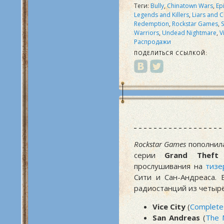
Теги:
Bully
,
Chinatown Wars
,
Ep
Legends and Killers
,
Liars and 
Redemption
,
Rockstar Games
,
Warriors
,
Undead Nightmare
,
V
Распродажи
ПОДЕЛИТЬСЯ ССЫЛКОЙ:
Rockstar Games
пополнила
серии
Grand Theft
прослушивания на
тизе
Сити и Сан-Андреаса.
радиостанций из четырё
Vice City
(
Complete 
San Andreas
(
The M