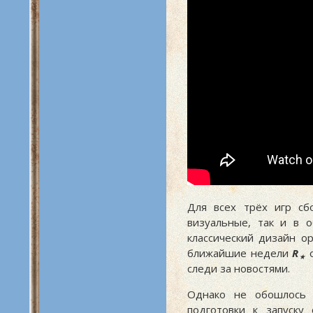
Для всех трёх игр с
визуальные, так и в 
классический дизайн о
ближайшие недели
R
о
★
следи за новостями.
Однако не обошлось 
подготовки к запуску