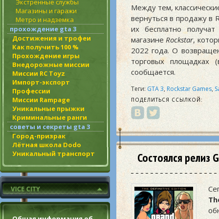
Экстренные службы
Между тем, классически
Магазины и гаражи
вернуться в продажу в R
Метро и надземка
их бесплатно получат
прохождение gta 3
Достижения и трофеи
магазине
Rockstar
, кото
Как получить 100 %
2022 года. О возвраще
Прохождение игры
торговых площадках (в
Внедорожные миссии
сообщается.
Миссии RC Toyz
Импорт-экспорт
Теги:
GTA 3
,
Rockstar Games
,
S
Профессии
Миссии Rampage
ПОДЕЛИТЬСЯ ССЫЛКОЙ:
Уникальные прыжки
Криминальные ранги
советы и секреты gta 3
Город-призрак
Лётная школа Dodo
Уникальный транспорт
Состоялся релиз GT
Се
Th
об
Общая информация об