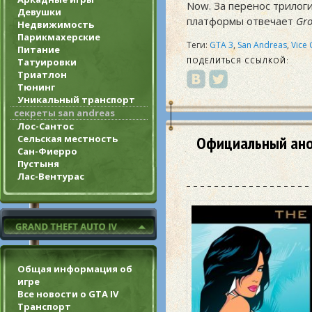
Now. За перенос трилог
Девушки
платформы отвечает
Gro
Недвижимость
Парикмахерские
Теги:
GTA 3
,
San Andreas
,
Vice 
Питание
Татуировки
ПОДЕЛИТЬСЯ ССЫЛКОЙ:
Триатлон
Тюнинг
Уникальный транспорт
секреты san andreas
Лос-Сантос
Официальный анонс
Сельская местность
Сан-Фиерро
Пустыня
Лас-Вентурас
Общая информация об
игре
Все новости о GTA IV
Транспорт