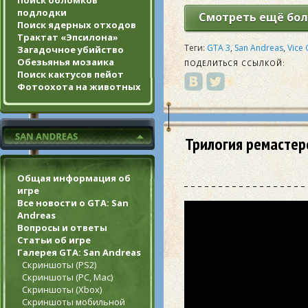
Поиск обломков
подлодки
Смотреть ещё бол
Поиск ядерных отходов
Трактат «Эпсилона»
Теги:
GTA 3
,
San Andreas
,
Vice 
Загадочное убийство
Обезьянья мозаика
ПОДЕЛИТЬСЯ ССЫЛКОЙ:
Поиск кактусов пейот
Фотоохота на животных
Трилогия ремастеро
Общая информация об
игре
Все новости о GTA: San
Andreas
Вопросы и ответы
Статьи об игре
Галерея GTA: San Andreas
Скриншоты (PS2)
Скриншоты (PC, Mac)
Скриншоты (Xbox)
Скриншоты мобильной