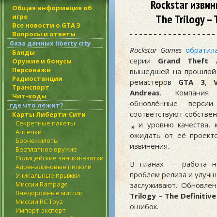
Rockstar изви
Общая информация об
The Trilogy –
игре
Все новости о GTA 3
Вопросы и ответы
база данных liberty city
Rockstar Games
обратил
Банды
серии
Grand Theft 
Оружие и бонусы
Персонажи
вышедшей на прошлой 
Радиостанции
ремастеров
GTA 3
,
Транспорт
Andreas
. Компания 
Чит-коды
обновлённые верси
где что лежит?
соответствуют собстве
Карты Либерти-Сити
Секретные пакеты
и уровню качества, 
★
Аптечки
ожидать от её проекто
Бронежилеты
извинения.
Бесплатное оружие
Полицейские значки-взятки
В планах — работа на
Адреналиновые пилюли
проблем релиза и улучш
Уникальные прыжки
Миссии Rampage
заслуживают. Обновле
Внедорожные миссии
Trilogy – The Definitive
Миссии RC Toyz
ошибок.
Импорт-экспорт