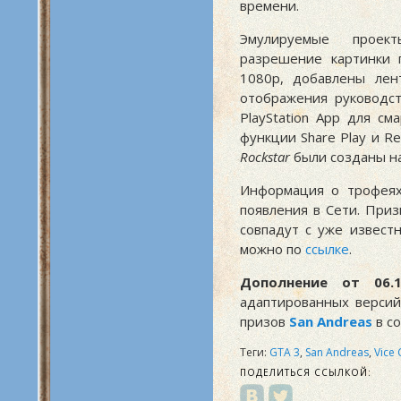
времени.
Эмулируемые проект
разрешение картинки 
1080p, добавлены лен
отображения руководст
PlayStation App для с
функции Share Play и R
Rockstar
были созданы на
Информация о трофеях
появления в Сети. При
совпадут с уже извест
можно по
ссылке
.
Дополнение от 06.1
адаптированных верси
призов
San Andreas
в с
Теги:
GTA 3
,
San Andreas
,
Vice 
ПОДЕЛИТЬСЯ ССЫЛКОЙ: