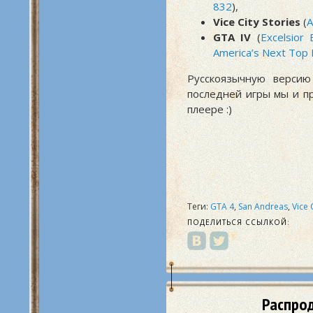
832
),
Vice City Stories
(
A
GTA IV
(
Excelsior
America’s Next Top
Русскоязычную версию
последней игры мы и п
плеере :)
Теги:
GTA 4
,
San Andreas
,
Vice 
ПОДЕЛИТЬСЯ ССЫЛКОЙ:
Распрод