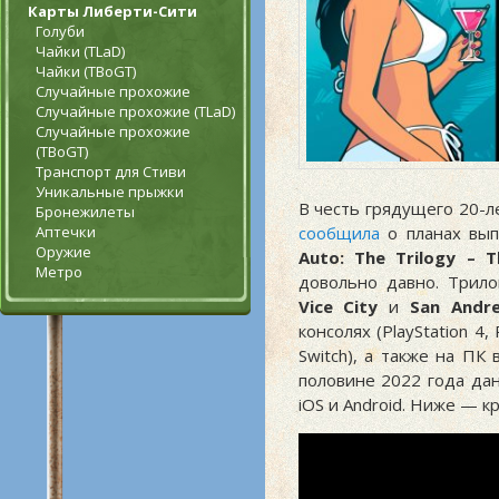
Карты Либерти-Сити
Голуби
Чайки (TLaD)
Чайки (TBoGT)
Случайные прохожие
Случайные прохожие (TLaD)
Случайные прохожие
(TBoGT)
Транспорт для Стиви
Уникальные прыжки
В честь грядущего 20-
Бронежилеты
Аптечки
сообщила
о планах вып
Оружие
Auto: The Trilogy – Th
Метро
довольно давно. Трил
Vice City
и
San Andr
консолях (PlayStation 4,
Switch), а также на ПК 
половине 2022 года да
iOS и Android. Ниже — к