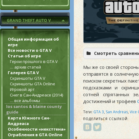
Общая информация об
игре
Все новости о GTA V
Смотреть сравнение
Статьи об игре
Герои прошлого в GTA V
Мы же со своей стороны
… архив статей
Галерея GTA V
отправятся в солнечну
Скриншоты GTA V
поиском секретных паке
Скриншоты GTA Online
подсказками и скринш
Игровой арт
сотней спрятанных зе
Снег в Сан-Андреасе (2014)
… все альбомы
достижений и трофеев
los santos & blaine county
Теги:
GTA 3
,
San Andreas
,
Vice 
guide
Карта Южного Сан-
ПОДЕЛИТЬСЯ ССЫЛКОЙ:
Андреаса
Особенности «некстгена»
Ограбления в GTA Online