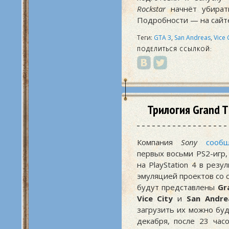
Rockstar
начнёт убират
Подробности — на сай
Теги:
GTA 3
,
San Andreas
,
Vice 
ПОДЕЛИТЬСЯ ССЫЛКОЙ:
Трилогия Grand T
Компания
Sony
сооб
первых восьми PS2-игр,
на PlayStation 4 в рез
эмуляцией проектов со 
будут представлены
Gr
Vice City
и
San Andre
загрузить их можно буд
декабря, после 23 час