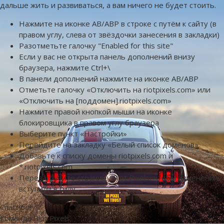
дальше жить и развиваться, а вам ничего не будет стоить.
Нажмите на иконке AB/ABP в строке с путём к сайту (в
правом углу, слева от звёздочки занесения в закладки)
Разотметьте галочку "Enabled for this site"
Если у вас не открыта панель дополнений внизу
браузера, нажмите Ctrl+\
В панели дополнений нажмите на иконке AB/ABP
Отметьте галочку «Отключить на riotpixels.com» или
«Отключить на [поддомен].riotpixels.com»
Нажмите правой кнопкой мыши на иконке
блокировщика в правом углу браузера
Выберите пункт «Настройки»
Перейдите на закладку «Белый список доменов»
Добавьте к списку домены riotpixels.com и
*.riotpixels.com
Перезагрузите страницу Riot Pixels, чтобы изменения
вступили в силу
Спасибо!
Команда Riot Pixels.