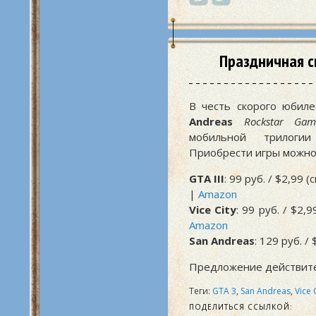
Праздничная с
В честь скорого юбил
Andreas
Rockstar Gam
мобильной трилог
Приобрести игры можно
GTA III
: 99 руб. / $2,99 
|
Amazon
Vice City
: 99 руб. / $2,
Amazon
San Andreas
: 129 руб. /
Предложение действите
Теги:
GTA 3
,
San Andreas
,
Vice 
ПОДЕЛИТЬСЯ ССЫЛКОЙ: