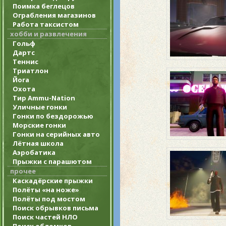
Поимка беглецов
Ограбления магазинов
Работа таксистом
хобби и развлечения
Гольф
Дартс
Теннис
Триатлон
Йога
Охота
Тир Ammu-Nation
Уличные гонки
Гонки по бездорожью
Морские гонки
Гонки на серийных авто
Лётная школа
Аэробатика
Прыжки с парашютом
прочее
Каскадёрские прыжки
Полёты «на ноже»
Полёты под мостом
Поиск обрывков письма
Поиск частей НЛО