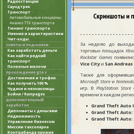
Радиостанции
Саундтрек
Транспорт
Скриншоты и пр
Автомобильные концерны
Анализ ТТХ транспорта
Тюнинг транспорта
Умения и характеристики
Чит-коды
За неделю до выхода
советы и подсказки
торговых площадок
Xbo
Как заработать деньги
Как найти редкий
Rockstar Games
появилис
транспорт
Vice City
и
San Andreas
Полезные мелочи
прохождение gta v
Также для оформивших
Достижения и трофеи
Microsoft Store
и
Nintend
Как получить 100 %
игр. В
PlayStation Store
о
Чудаки и незнакомцы
Бойни / Rampages
времени в каждом регион
дополнительный
заработок
Grand Theft Auto II
Дипломаты с деньгами
Grand Theft Auto: V
Недвижимость
Grand Theft Auto: 
Управление бизнесом
Миссии таксопарка
Контрабанда оружия