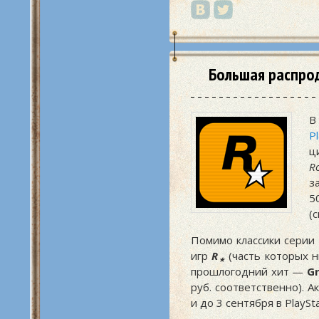
Большая распрод
В
P
ц
R
з
5
(
Помимо классики серии
игр
R
(часть которых н
★
прошлогодний хит —
Gr
руб. соответственно). А
и до 3 сентября в PlayS