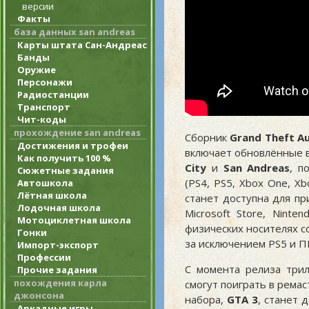
версии
Факты
база данных san andreas
Карты штата Сан-Андреас
Банды
Оружие
Персонажи
Радиостанции
Транспорт
Чит-коды
прохождение san andreas
Сборник
Grand Theft Aut
Достижения и трофеи
включает обновлённые в
Как получить 100 %
City
и
San Andreas
, п
Сюжетные задания
(PS4, PS5, Xbox One, Xb
Автошкола
Лётная школа
станет доступна для пр
Лодочная школа
Microsoft Store, Ninte
Мотоциклетная школа
физических носителях с
Гонки
за исключением PS5 и П
Импорт-экспорт
Профессии
С момента релиза три
Прочие задания
похождения карла
смогут поиграть в рема
джонсона
набора,
GTA 3
, станет 
Аркадные игры