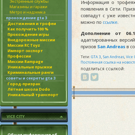
Экстренные службы
Информация о трофеях
Магазины и гаражи
появления в Сети. При
Метро и надземка
совпадут с уже извест
прохождение gta 3
можно по
ссылке
.
Достижения и трофеи
Как получить 100 %
Дополнение от 06.1
Прохождение игры
адаптированных верси
Внедорожные миссии
Миссии RC Toyz
призов
San Andreas
в с
Импорт-экспорт
Профессии
Теги:
GTA 3
,
San Andreas
,
Vice 
Миссии Rampage
Постоянная ссылка на новост
Уникальные прыжки
ПОДЕЛИТЬСЯ ССЫЛКОЙ:
Криминальные ранги
советы и секреты gta 3
Город-призрак
Лётная школа Dodo
Уникальный транспорт
Общая информация об