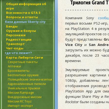
Трилогия Grand T
Общая информация об
игре
Все новости о GTA 3
Вопросы и ответы
Компания
Sony
сооб
база данных liberty city
первых восьми PS2-игр,
Банды
на PlayStation 4 в рез
Оружие и бонусы
эмуляцией проектов со 
Персонажи
будут представлены
Gr
Радиостанции
Транспорт
Vice City
и
San Andre
Чит-коды
загрузить их можно буд
где что лежит?
декабря, после 23 час
Карты Либерти-Сити
времени.
Секретные пакеты
Аптечки
Эмулируемые проект
Бронежилеты
разрешение картинки 
Бесплатное оружие
Полицейские значки-взятки
1080p, добавлены лен
Адреналиновые пилюли
отображения руководст
Уникальные прыжки
PlayStation App для с
Миссии Rampage
функции Share Play и R
Внедорожные миссии
Миссии RC Toyz
Rockstar
были созданы на
Импорт-экспорт