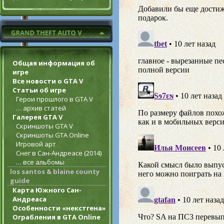
Общая информация об
игре
Все новости о GTA V
Статьи об игре
Герои прошлого в GTA V
… архив статей
Галерея GTA V
Скриншоты GTA V
Скриншоты GTA Online
Игровой арт
Снег в Сан-Андреасе (2014)
… все альбомы
los santos & blaine county
guide
Карта Южного Сан-
Андреаса
Особенности «некстгена»
Ограбления в GTA Online