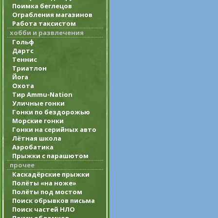
Поимка беглецов
Ограбления магазинов
Работа таксистом
хобби и развлечения
Гольф
Дартс
Теннис
Триатлон
Йога
Охота
Тир Ammu-Nation
Уличные гонки
Гонки по бездорожью
Морские гонки
Гонки на серийных авто
Лётная школа
Аэробатика
Прыжки с парашютом
прочее
Каскадёрские прыжки
Полёты «на ноже»
Полёты под мостом
Поиск обрывков письма
Поиск частей НЛО