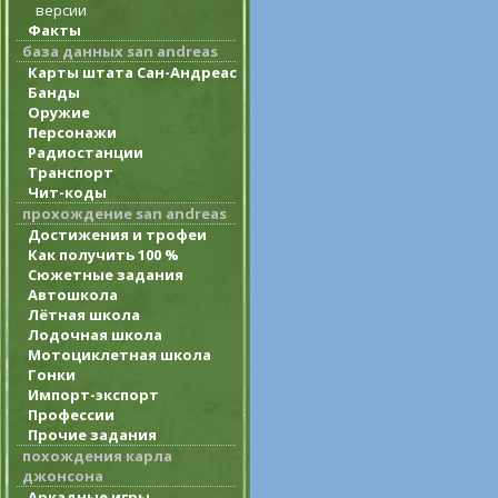
версии
Факты
база данных san andreas
Карты штата Сан-Андреас
Банды
Оружие
Персонажи
Радиостанции
Транспорт
Чит-коды
прохождение san andreas
Достижения и трофеи
Как получить 100 %
Сюжетные задания
Автошкола
Лётная школа
Лодочная школа
Мотоциклетная школа
Гонки
Импорт-экспорт
Профессии
Прочие задания
похождения карла
джонсона
Аркадные игры