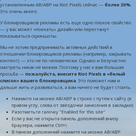
установленным AB/ABP на Riot Pixels сейчас —
более 30%
.
Это очень много.
У блокировщиков рекламы есть еще одно плохое свойство
— у вас может «поехать» дизайн или перестанут
показываться скриншоты.
Мы не хотим предпринимать активных действий в
отношении блокировщиков рекламы (например, закрывать
контент) — это не по-человечески. Однако и безучастно
смотреть никак не можем. Поэтому у нас к вам большая
просьба —
пожалуйста, внесите Riot Pixels в «белый
список» вашего блокировщика
. Это поможет нам и
дальше жить и развиваться, а вам ничего не будет стоить.
Нажмите на иконке AB/ABP в строке с путём к сайту (в
правом углу, слева от звёздочки занесения в закладки)
Разотметьте галочку "Enabled for this site"
Если у вас не открыта панель дополнений внизу
браузера, нажмите Ctrl+\
В панели дополнений нажмите на иконке AB/ABP