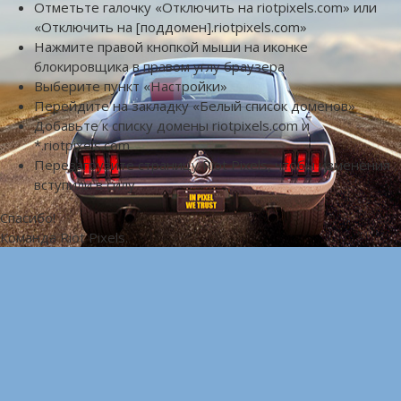
Отметьте галочку «Отключить на riotpixels.com» или
«Отключить на [поддомен].riotpixels.com»
Нажмите правой кнопкой мыши на иконке
блокировщика в правом углу браузера
Выберите пункт «Настройки»
Перейдите на закладку «Белый список доменов»
Добавьте к списку домены riotpixels.com и
*.riotpixels.com
Перезагрузите страницу Riot Pixels, чтобы изменения
вступили в силу
Спасибо!
Команда Riot Pixels.