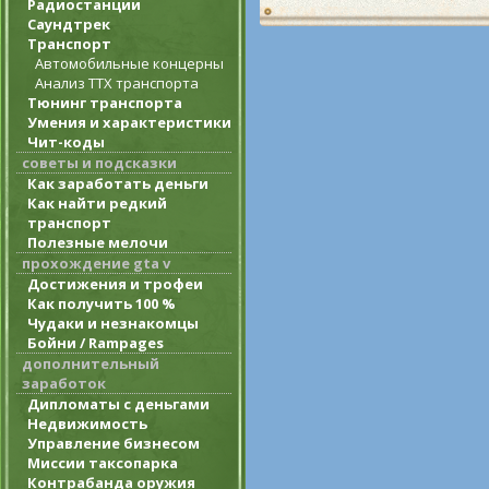
Радиостанции
Саундтрек
Транспорт
Автомобильные концерны
Анализ ТТХ транспорта
Тюнинг транспорта
Умения и характеристики
Чит-коды
советы и подсказки
Как заработать деньги
Как найти редкий
транспорт
Полезные мелочи
прохождение gta v
Достижения и трофеи
Как получить 100 %
Чудаки и незнакомцы
Бойни / Rampages
дополнительный
заработок
Дипломаты с деньгами
Недвижимость
Управление бизнесом
Миссии таксопарка
Контрабанда оружия