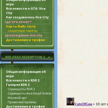
игре
Все новости о GTA: Vice
City
Как создавалась Vice City
где что лежит?
Карты Вайс-Сити
Секретные пакеты
прохождение vice city
Достижения и трофеи
Общая информация об
игре
Все новости о RDR 2
Галерея RDR 2
Скриншоты RDR 2
Скриншоты Red Dead Online
Игровой арт
Промо-материалы
Достижения и трофеи