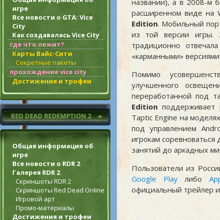
названии), а в 2008-м 
игре
расширенном виде на W
Все новости о GTA: Vice
Edition
. Мобильный пор
City
из той версии игры.
Как создавалась Vice City
где что лежит?
традиционно отвечал
Карты Вайс-Сити
«карманными» версиями
Секретные пакеты
прохождение vice city
Помимо усовершенст
Достижения и трофеи
улучшенного освещен
переработанной под т
Edition
поддерживает р
Taptic Engine на моделя
под управлением Andr
игрокам соревноваться 
Общая информация об
занятий до аркадных мини
игре
Все новости о RDR 2
Пользователи из Росси
Галерея RDR 2
Google Play
либо
Ap
Скриншоты RDR 2
официальный трейлер и
Скриншоты Red Dead Online
Игровой арт
Промо-материалы
Достижения и трофеи