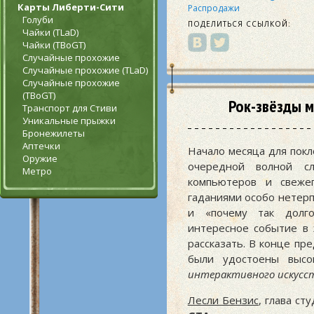
Карты Либерти-Сити
Распродажи
Голуби
ПОДЕЛИТЬСЯ ССЫЛКОЙ:
Чайки (TLaD)
Чайки (TBoGT)
Случайные прохожие
Случайные прохожие (TLaD)
Случайные прохожие
(TBoGT)
Рок-звёзды м
Транспорт для Стиви
Уникальные прыжки
Бронежилеты
Аптечки
Начало месяца для пок
Оружие
очередной волной 
Метро
компьютеров и свеже
гаданиями особо нетерп
и «почему так долго
интересное событие в
рассказать. В конце п
были удостоены высо
интерактивного искусст
Лесли Бензис
, глава ст