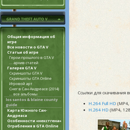
Общая информация об
игре
Все новости о GTA V
Статьи об игре
Герои прошлого в GTA V
… архив статей
Галерея GTA V
Скриншоты GTA V
Скриншоты GTA Online
Игровой арт
Снег в Сан-Андреасе (2014)
Ссылки для скачивания в
… все альбомы
los santos & blaine county
H.264 Full HD
(MP4,
guide
H.264 HD
(MP4, 128
Карта Южного Сан-
Андреаса
Особенности «некстгена»
Ограбления в GTA Online