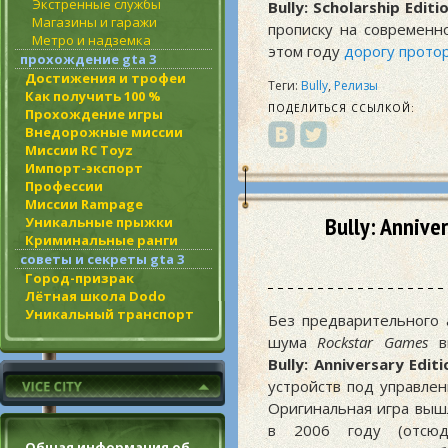
Экстренные службы
Bully: Scholarship Editi
Магазины и гаражи
прописку на современ
Метро и надземка
этом году
дорогу прото
прохождение gta 3
Достижения и трофеи
Теги:
Bully
,
Релизы
Как получить 100 %
ПОДЕЛИТЬСЯ ССЫЛКОЙ:
Прохождение игры
Внедорожные миссии
Миссии RC Toyz
Импорт-экспорт
Профессии
Миссии Rampage
Bully: Anniv
Уникальные прыжки
Криминальные ранги
советы и секреты gta 3
Город-призрак
Лётная школа Dodo
Уникальный транспорт
Без предварительного 
шума
Rockstar Games
вы
Bully: Anniversary Editi
устройств под управлен
Оригинальная игра вышл
в 2006 году (отсюд
Общая информация об