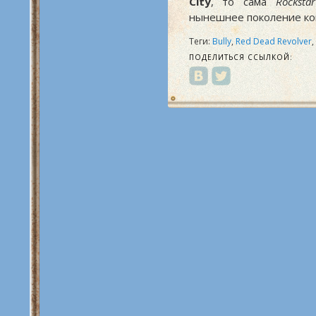
City
, то сама
Rockstar
нынешнее поколение ко
Теги:
Bully
,
Red Dead Revolver
,
ПОДЕЛИТЬСЯ ССЫЛКОЙ: