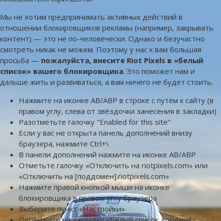
Мы не хотим предпринимать активных действий в
отношении блокировщиков рекламы (например, закрывать
контент) — это не по-человечески. Однако и безучастно
смотреть никак не можем. Поэтому у нас к вам большая
просьба —
пожалуйста, внесите Riot Pixels в «белый
список» вашего блокировщика
. Это поможет нам и
дальше жить и развиваться, а вам ничего не будет стоить.
Нажмите на иконке AB/ABP в строке с путём к сайту (в
правом углу, слева от звёздочки занесения в закладки)
Разотметьте галочку "Enabled for this site"
Если у вас не открыта панель дополнений внизу
браузера, нажмите Ctrl+\
В панели дополнений нажмите на иконке AB/ABP
Отметьте галочку «Отключить на riotpixels.com» или
«Отключить на [поддомен].riotpixels.com»
Нажмите правой кнопкой мыши на иконке
блокировщика в правом углу браузера
Выберите пункт «Настройки»
Перейдите на закладку «Белый список доменов»