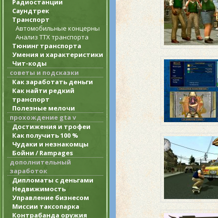
Радиостанции
Саундтрек
Транспорт
Автомобильные концерны
Анализ ТТХ транспорта
Тюнинг транспорта
Умения и характеристики
Чит-коды
советы и подсказки
Как заработать деньги
Как найти редкий
транспорт
Полезные мелочи
прохождение gta v
Достижения и трофеи
Как получить 100 %
Чудаки и незнакомцы
Бойни / Rampages
дополнительный
заработок
Дипломаты с деньгами
Недвижимость
Управление бизнесом
Миссии таксопарка
Контрабанда оружия