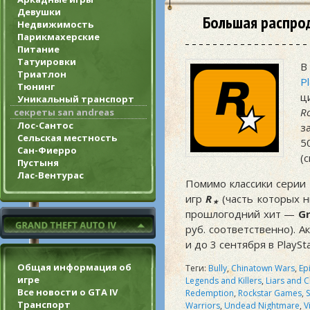
Девушки
Большая распрод
Недвижимость
Парикмахерские
Питание
Татуировки
В
Триатлон
P
Тюнинг
ц
Уникальный транспорт
R
секреты san andreas
Лос-Сантос
з
Сельская местность
5
Сан-Фиерро
(
Пустыня
Лас-Вентурас
Помимо классики серии
игр
R
(часть которых н
★
прошлогодний хит —
Gr
руб. соответственно). А
и до 3 сентября в PlayS
Общая информация об
Теги:
Bully
,
Chinatown Wars
,
Ep
игре
Legends and Killers
,
Liars and 
Все новости о GTA IV
Redemption
,
Rockstar Games
,
Транспорт
Warriors
,
Undead Nightmare
,
V