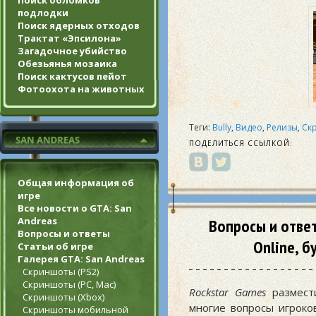
Поиск обломков
подлодки
Поиск ядерных отходов
Трактат «Эпсилона»
Загадочное убийство
Обезьянья мозаика
Поиск кактусов пейот
Фотоохота на животных
Теги:
Bully
,
Видео
,
Релизы
,
Ск
ПОДЕЛИТЬСЯ ССЫЛКОЙ:
Общая информация об
игре
Все новости о GTA: San
Andreas
Вопросы и ответ
Вопросы и ответы
Online, б
Статьи об игре
Галерея GTA: San Andreas
Скриншоты (PS2)
Скриншоты (PC, Mac)
Rockstar Games
размести
Скриншоты (Xbox)
многие вопросы игроко
Скриншоты мобильной