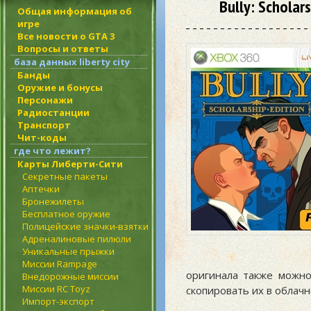
Bully: Scholar
Общая информация об
игре
Все новости о GTA 3
Вопросы и ответы
база данных liberty city
Банды
Оружие и бонусы
Персонажи
Радиостанции
Транспорт
Чит-коды
где что лежит?
Карты Либерти-Сити
Секретные пакеты
Аптечки
Бронежилеты
Бесплатное оружие
Полицейские значки-взятки
Адреналиновые пилюли
Уникальные прыжки
Миссии Rampage
оригинала также можно
Внедорожные миссии
Миссии RC Toyz
скопировать их в облачн
Импорт-экспорт