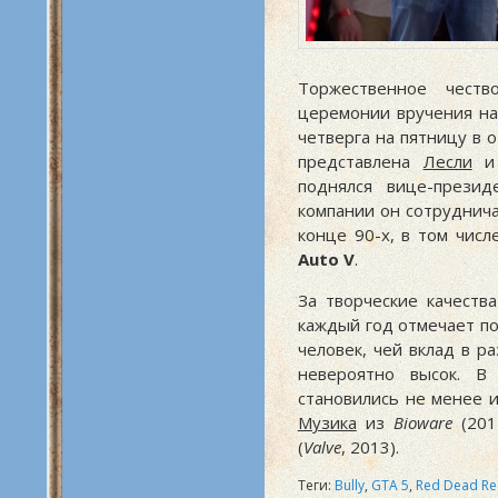
Торжественное чест
церемонии вручения нагр
четверга на пятницу в о
представлена
Лесли
поднялся вице-прези
компании он сотруднич
конце 90-х, в том чис
Auto V
.
За творческие качеств
каждый год отмечает п
человек, чей вклад в р
невероятно высок. В
становились не менее 
Музика
из
Bioware
(201
(
Valve
, 2013).
Теги:
Bully
,
GTA 5
,
Red Dead R