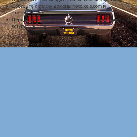
Добавьте к списку домены riotpixels.com и
*.riotpixels.com
Перезагрузите страницу Riot Pixels, чтобы изменения
вступили в силу
Спасибо!
Команда Riot Pixels.