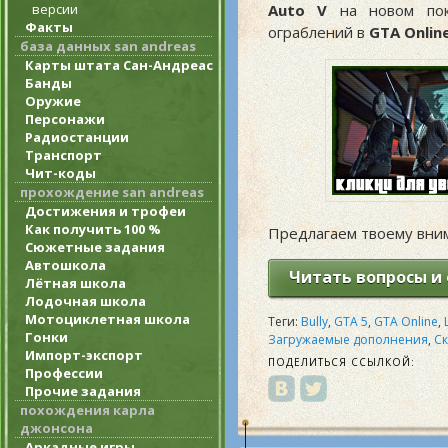
версии
Auto V
на новом пок
Факты
ограблений в
GTA Onlin
база данных san andreas
Карты штата Сан-Андреас
Банды
Оружие
Персонажи
Радиостанции
Транспорт
Чит-коды
прохождение san andreas
Достижения и трофеи
Как получить 100 %
Предлагаем твоему вни
Сюжетные задания
Автошкола
Читать вопросы и о
Лётная школа
Лодочная школа
Мотоциклетная школа
Теги:
Bully
,
GTA 5
,
GTA Online
,
Гонки
Загружаемые дополнения
,
С
Импорт-экспорт
ПОДЕЛИТЬСЯ ССЫЛКОЙ:
Профессии
Прочие задания
похождения карла
джонсона
Аркадные игры