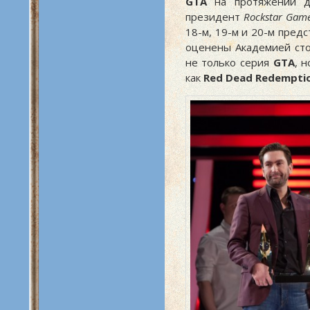
GTA
на протяжении дю
президент
Rockstar Gam
18-м, 19-м и 20-м пред
оценены Академией сто
не только серия
GTA
, 
как
Red Dead Redempti