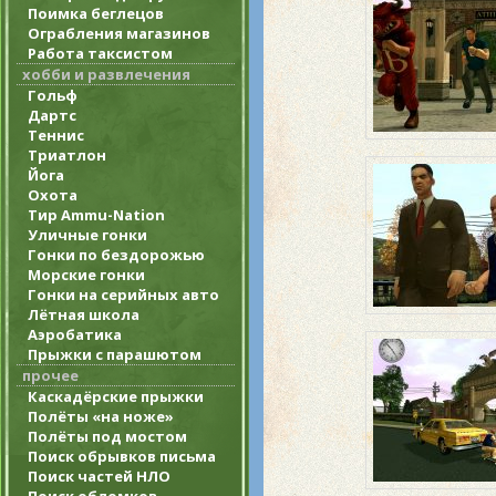
Поимка беглецов
Ограбления магазинов
Работа таксистом
хобби и развлечения
Гольф
Дартс
Теннис
Триатлон
Йога
Охота
Тир Ammu-Nation
Уличные гонки
Гонки по бездорожью
Морские гонки
Гонки на серийных авто
Лётная школа
Аэробатика
Прыжки с парашютом
прочее
Каскадёрские прыжки
Полёты «на ноже»
Полёты под мостом
Поиск обрывков письма
Поиск частей НЛО