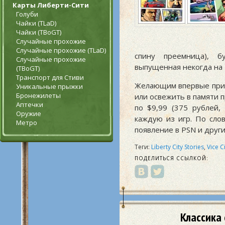
Карты Либерти-Сити
Голуби
Чайки (TLaD)
Чайки (TBoGT)
Случайные прохожие
Случайные прохожие (TLaD)
спину преемница), б
Случайные прохожие
выпущенная некогда на 
(TBoGT)
Транспорт для Стиви
Желающим впервые прио
Уникальные прыжки
Бронежилеты
или освежить в памяти 
Аптечки
по $9,99 (375 рублей,
Оружие
каждую из игр. По сло
Метро
появление в PSN и други
Теги:
Liberty City Stories
,
Vice C
ПОДЕЛИТЬСЯ ССЫЛКОЙ:
Классика 