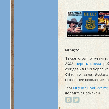
каждую.
Также стоит отметить,
ESRB
пересмотрела
ре
ожидать в PSN через ка
City
, то сама
Rockstar
нынешнее поколение ко
Теги:
Bully
,
Red Dead Revolver
,
ПОДЕЛИТЬСЯ ССЫЛКОЙ: