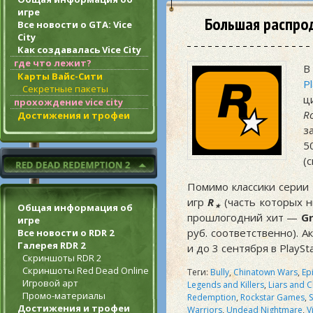
игре
Большая распрод
Все новости о GTA: Vice
City
Как создавалась Vice City
где что лежит?
В
Карты Вайс-Сити
P
Секретные пакеты
ц
прохождение vice city
R
Достижения и трофеи
з
5
(
Помимо классики серии
игр
R
(часть которых н
★
Общая информация об
прошлогодний хит —
Gr
игре
руб. соответственно). А
Все новости о RDR 2
Галерея RDR 2
и до 3 сентября в PlayS
Скриншоты RDR 2
Скриншоты Red Dead Online
Теги:
Bully
,
Chinatown Wars
,
Ep
Игровой арт
Legends and Killers
,
Liars and 
Промо-материалы
Redemption
,
Rockstar Games
,
Достижения и трофеи
Warriors
,
Undead Nightmare
,
V