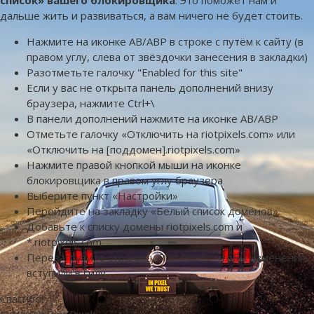
дальше жить и развиваться, а вам ничего не будет стоить.
Нажмите на иконке AB/ABP в строке с путём к сайту (в
правом углу, слева от звёздочки занесения в закладки)
Разотметьте галочку "Enabled for this site"
Если у вас не открыта панель дополнений внизу
браузера, нажмите Ctrl+\
В панели дополнений нажмите на иконке AB/ABP
Отметьте галочку «Отключить на riotpixels.com» или
«Отключить на [поддомен].riotpixels.com»
Нажмите правой кнопкой мыши на иконке
блокировщика в правом углу браузера
Выберите пункт «Настройки»
Перейдите на закладку «Белый список доменов»
Добавьте к списку домены riotpixels.com и
*.riotpixels.com
Перезагрузите страницу Riot Pixels, чтобы изменения
вступили в силу
Спасибо!
Команда Riot Pixels.