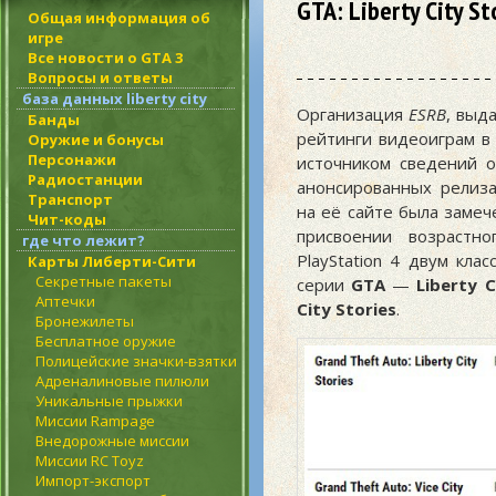
GTA: Liberty City St
Общая информация об
игре
Все новости о GTA 3
Вопросы и ответы
база данных liberty city
Организация
ESRB
, выд
Банды
рейтинги видеоиграм в
Оружие и бонусы
Персонажи
источником сведений 
Радиостанции
анонсированных релиза
Транспорт
на её сайте была заме
Чит-коды
присвоении возрастно
где что лежит?
PlayStation 4 двум кла
Карты Либерти-Сити
Секретные пакеты
серии
GTA
—
Liberty C
Аптечки
City Stories
.
Бронежилеты
Бесплатное оружие
Полицейские значки-взятки
Адреналиновые пилюли
Уникальные прыжки
Миссии Rampage
Внедорожные миссии
Миссии RC Toyz
Импорт-экспорт