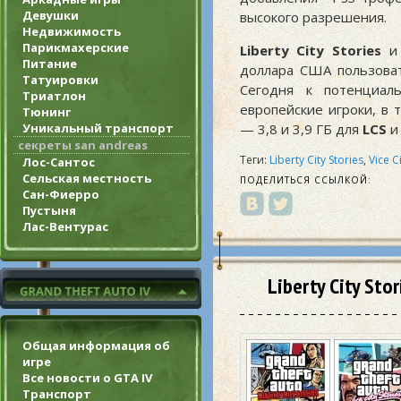
Девушки
высокого разрешения.
Недвижимость
Парикмахерские
Liberty City Stories
Питание
доллара США пользоват
Татуировки
Сегодня к потенциал
Триатлон
европейские игроки, в 
Тюнинг
Уникальный транспорт
— 3,8 и 3,9 ГБ для
LCS
секреты san andreas
Теги:
Liberty City Stories
,
Vice C
Лос-Сантос
Сельская местность
ПОДЕЛИТЬСЯ ССЫЛКОЙ:
Сан-Фиерро
Пустыня
Лас-Вентурас
Liberty City Stor
Общая информация об
игре
Все новости о GTA IV
Транспорт