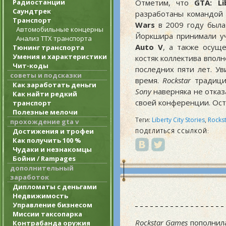
Отметим, что
GTA: Li
Радиостанции
Саундтрек
разработаны командо
Транспорт
Wars
в 2009 году была
Автомобильные концерны
Йоркшира принимали у
Анализ ТТХ транспорта
Auto V
, а также осущ
Тюнинг транспорта
Умения и характеристики
костяк коллектива впол
Чит-коды
последних пяти лет. 
советы и подсказки
время.
Rockstar
традицио
Как заработать деньги
Sony
наверняка не отказа
Как найти редкий
своей конференции. Оста
транспорт
Полезные мелочи
Теги:
Liberty City Stories
,
Rocks
прохождение gta v
Достижения и трофеи
ПОДЕЛИТЬСЯ ССЫЛКОЙ:
Как получить 100 %
Чудаки и незнакомцы
Бойни / Rampages
дополнительный
заработок
Дипломаты с деньгами
Недвижимость
Управление бизнесом
Миссии таксопарка
Rockstar Games
пополнила
Контрабанда оружия