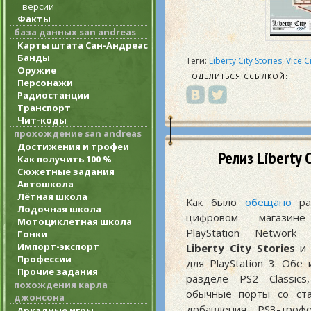
версии
Факты
база данных san andreas
Карты штата Сан-Андреас
Банды
Теги:
Liberty City Stories
,
Vice C
Оружие
ПОДЕЛИТЬСЯ ССЫЛКОЙ:
Персонажи
Радиостанции
Транспорт
Чит-коды
прохождение san andreas
Достижения и трофеи
Релиз Liberty C
Как получить 100 %
Сюжетные задания
Автошкола
Лётная школа
Как было
обещано
ра
Лодочная школа
цифровом магазине
Мотоциклетная школа
PlayStation Networ
Гонки
Импорт-экспорт
Liberty City Stories
Профессии
для PlayStation 3. Обе
Прочие задания
разделе PS2 Classics
похождения карла
обычные порты со ста
джонсона
добавления PS3-троф
Аркадные игры