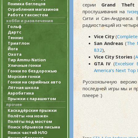
Поимка беглецов
серии
Grand Theft
Ограбления магазинов
прослушивания на
тизе
Работа таксистом
Сити и Сан-Андреаса.
хобби и развлечения
радиостанций из четырё
Гольф
Дартс
Vice City
(
Complete 
Теннис
San Andreas
(
The M
Триатлон
Йога
832
),
Охота
Vice City Stories
(
A
Тир Ammu-Nation
GTA IV
(
Excelsior
Уличные гонки
America’s Next Top
Гонки по бездорожью
Морские гонки
Русскоязычную версию
Гонки на серийных авто
Лётная школа
последней игры мы и п
Аэробатика
плеере :)
Прыжки с парашютом
прочее
Каскадёрские прыжки
Полёты «на ноже»
Полёты под мостом
Поиск обрывков письма
Поиск частей НЛО