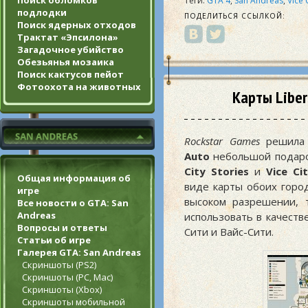
Поиск обломков
Теги:
GTA 4
,
San Andreas
,
Vice 
подлодки
ПОДЕЛИТЬСЯ ССЫЛКОЙ:
Поиск ядерных отходов
Трактат «Эпсилона»
Загадочное убийство
Обезьянья мозаика
Поиск кактусов пейот
Фотоохота на животных
Карты Libert
Rockstar Games
решила 
Auto
небольшой подаро
City Stories
и
Vice Ci
Общая информация об
виде карты обоих горо
игре
высоком разрешении, 
Все новости о GTA: San
Andreas
использовать в качеств
Вопросы и ответы
Сити и Вайс-Сити.
Статьи об игре
Галерея GTA: San Andreas
Скриншоты (PS2)
Скриншоты (PC, Mac)
Скриншоты (Xbox)
Скриншоты мобильной