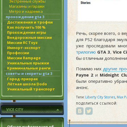
Экстренные службы
Магазины и гаражи
Метро и надземка
прохождение gta 3
Достижения и трофеи
Как получить 100 %
Прохождение игры
Речь, скорее всего, о 
Внедорожные миссии
для PS2 благодаря эмул
Миссии RC Toyz
уже проследовали мн
Импорт-экспорт
трилогию
GTA 3
,
Vice C
Профессии
бы отличным дополнени
Миссии Rampage
Уникальные прыжки
Криминальные ранги
Помимо них
другие про
советы и секреты gta 3
Payne 2
и
Midnight Cl
Город-призрак
были оперативно убран
Лётная школа Dodo
анонс.
Уникальный транспорт
Теги:
Liberty City Stories
,
Max P
ПОДЕЛИТЬСЯ ССЫЛКОЙ:
Общая информация об