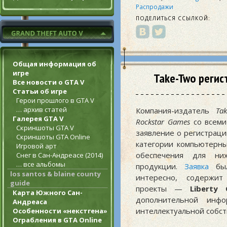
Распродажи
ПОДЕЛИТЬСЯ ССЫЛКОЙ:
Общая информация об
игре
Take-Two регис
Все новости о GTA V
Статьи об игре
Герои прошлого в GTA V
… архив статей
Компания-издатель
Ta
Галерея GTA V
Rockstar Games
со всеми
Скриншоты GTA V
заявление о регистрации
Скриншоты GTA Online
категории компьютерны
Игровой арт
обеспечения для ни
Снег в Сан-Андреасе (2014)
… все альбомы
продукции.
Заявка
был
los santos & blaine county
интересно, содержит
guide
проекты —
Liberty 
Карта Южного Сан-
дополнительной ин
Андреаса
интеллектуальной собст
Особенности «некстгена»
Ограбления в GTA Online