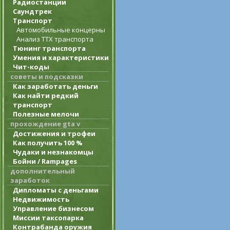
Радиостанции
Саундтрек
Транспорт
Автомобильные концерны
Анализ ТТХ транспорта
Тюнинг транспорта
Умения и характеристики
Чит-коды
советы и подсказки
Как заработать деньги
Как найти редкий
транспорт
Полезные мелочи
прохождение gta v
Достижения и трофеи
Как получить 100 %
Чудаки и незнакомцы
Бойни / Rampages
дополнительный
заработок
Дипломаты с деньгами
Недвижимость
Управление бизнесом
Миссии таксопарка
Контрабанда оружия