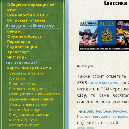
Классика 
Общая информация об
игре
Все новости о GTA 3
Вопросы и ответы
база данных liberty city
Банды
Оружие и бонусы
Персонажи
Радиостанции
Транспорт
Чит-коды
где что лежит?
каждую.
Карты Либерти-Сити
Секретные пакеты
Также стоит отметить,
Аптечки
ESRB
пересмотрела
ре
Бронежилеты
ожидать в PSN через ка
Бесплатное оружие
Полицейские значки-взятки
City
, то сама
Rockstar
Адреналиновые пилюли
нынешнее поколение ко
Уникальные прыжки
Миссии Rampage
Теги:
Bully
,
Red Dead Revolver
,
Внедорожные миссии
Постоянная ссылка на новост
Миссии RC Toyz
ПОДЕЛИТЬСЯ ССЫЛКОЙ:
Импорт-экспорт