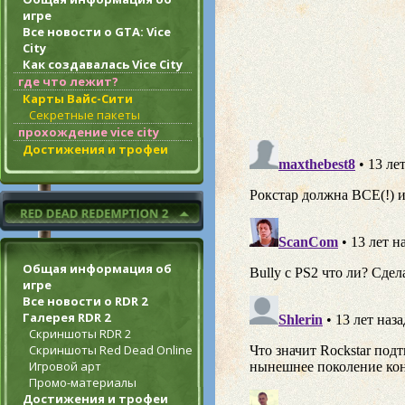
игре
Все новости о GTA: Vice
City
Как создавалась Vice City
где что лежит?
Карты Вайс-Сити
Секретные пакеты
прохождение vice city
Достижения и трофеи
Общая информация об
игре
Все новости о RDR 2
Галерея RDR 2
Скриншоты RDR 2
Скриншоты Red Dead Online
Игровой арт
Промо-материалы
Достижения и трофеи