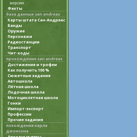
версии
Факты
база данных san andreas
Карты штата Сан-Андреас
Банды
Оружие
Персонажи
Радиостанции
Транспорт
Чит-коды
прохождение san andreas
Достижения и трофеи
Как получить 100 %
Сюжетные задания
Автошкола
Лётная школа
Лодочная школа
Мотоциклетная школа
Гонки
Импорт-экспорт
Профессии
Прочие задания
похождения карла
джонсона
Аркадные игры