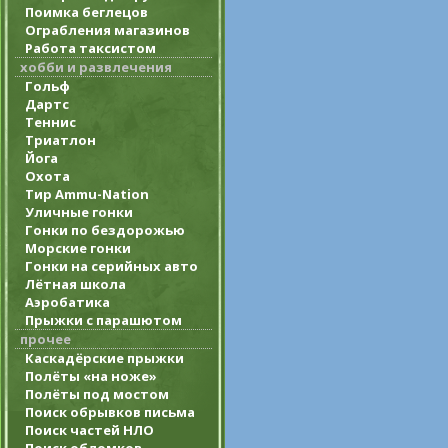
Поимка беглецов
Ограбления магазинов
Работа таксистом
хобби и развлечения
Гольф
Дартс
Теннис
Триатлон
Йога
Охота
Тир Ammu-Nation
Уличные гонки
Гонки по бездорожью
Морские гонки
Гонки на серийных авто
Лётная школа
Аэробатика
Прыжки с парашютом
прочее
Каскадёрские прыжки
Полёты «на ноже»
Полёты под мостом
Поиск обрывков письма
Поиск частей НЛО