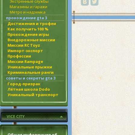
Экстренные службы
Магазины и гаражи
Метро и надземка
прохождение gta 3
Достижения и трофеи
Как получить 100 %
Прохождение игры
Внедорожные миссии
Миссии RC Toyz
Импорт-экспорт
Профессии
Миссии Rampage
Уникальные прыжки
Криминальные ранги
советы и секреты gta 3
Город-призрак
Лётная школа Dodo
Уникальный транспорт
Общая информация об