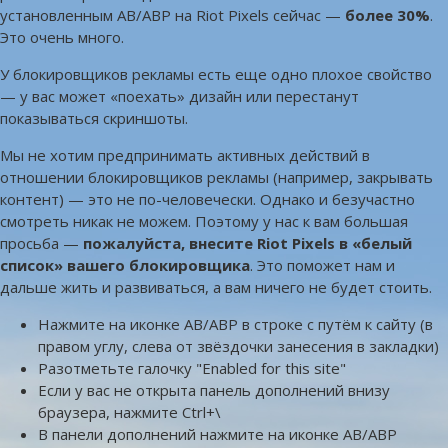
установленным AB/ABP на Riot Pixels сейчас —
более 30%
.
Это очень много.
У блокировщиков рекламы есть еще одно плохое свойство
— у вас может «поехать» дизайн или перестанут
показываться скриншоты.
Мы не хотим предпринимать активных действий в
отношении блокировщиков рекламы (например, закрывать
контент) — это не по-человечески. Однако и безучастно
смотреть никак не можем. Поэтому у нас к вам большая
просьба —
пожалуйста, внесите Riot Pixels в «белый
список» вашего блокировщика
. Это поможет нам и
дальше жить и развиваться, а вам ничего не будет стоить.
Нажмите на иконке AB/ABP в строке с путём к сайту (в
правом углу, слева от звёздочки занесения в закладки)
Разотметьте галочку "Enabled for this site"
Если у вас не открыта панель дополнений внизу
браузера, нажмите Ctrl+\
В панели дополнений нажмите на иконке AB/ABP