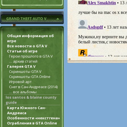
Общая информация об
игре
Все новости о GTA V
Статьи об игре
Герои прошлого в GTA V
… архив статей
Галерея GTA V
Скриншоты GTA V
Скриншоты GTA Online
Игровой арт
Снег в Сан-Андреасе (2014)
… все альбомы
los santos & blaine county
guide
Карта Южного Сан-
Андреаса
Особенности «некстгена»
Ограбления в GTA Online