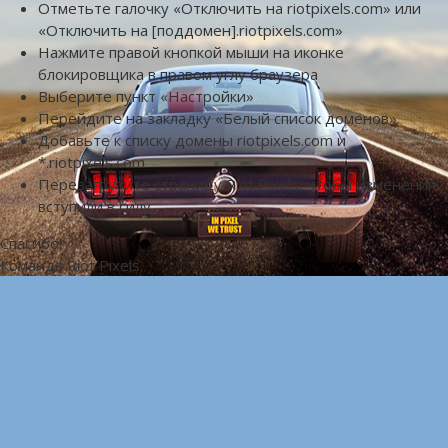
Отметьте галочку «Отключить на riotpixels.com» или
«Отключить на [поддомен].riotpixels.com»
Нажмите правой кнопкой мыши на иконке
блокировщика в правом углу браузера
Выберите пункт «Настройки»
Перейдите на закладку «Белый список доменов»
Добавьте к списку домены riotpixels.com и
*.riotpixels.com
Перезагрузите страницу Riot Pixels, чтобы изменения
вступили в силу
Спасибо!
Команда Riot Pixels.