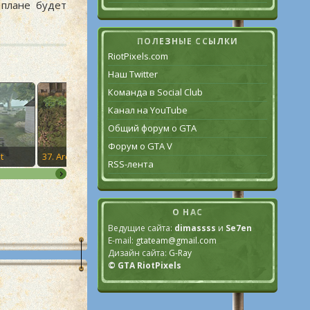
плане будет
ПОЛЕЗНЫЕ ССЫЛКИ
RiotPixels.com
Наш Twitter
Команда в Social Club
Канал на YouTube
Общий форум о GTA
Форум о GTA V
t
37. Are You Going to San Fierro?
38. Wear Flowers in Your Hair
RSS-лента
О НАС
Ведущие сайта:
dimassss
и
Se7en
E-mail:
gtateam@gmail.com
Дизайн сайта:
G-Ray
© GTA RiotPixels