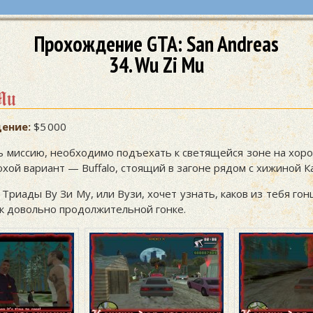
Прохождение GTA: San Andreas
34. Wu Zi Mu
Mu
ение:
$5 000
ь миссию, необходимо подъехать к светящейся зоне на хор
хой вариант — Buffalo, стоящий в загоне рядом с хижиной К
 Триады Ву Зи Му, или Вузи, хочет узнать, каков из тебя го
 к довольно продолжительной гонке.