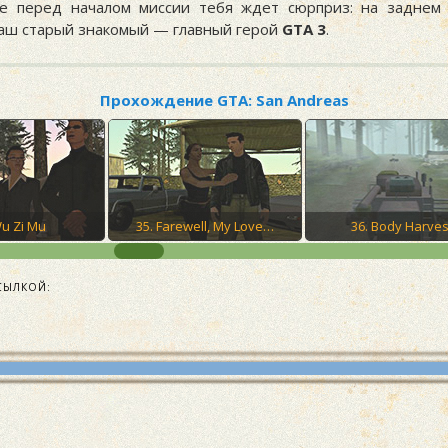
е перед началом миссии тебя ждет сюрприз: на заднем 
наш старый знакомый — главный герой
GTA 3
.
Прохождение GTA: San Andreas
Wu Zi Mu
35. Farewell, My Love…
36. Body Harves
СЫЛКОЙ: