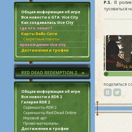
P.S.
В ролик
тусоваться 
Общая информация об игре
Все новости о GTA: Vice City
Как создавалась Vice City
где что лежит?
Карты Вайс-Сити
Секретные пакеты
прохождение vice city
Достижения и трофеи
32. Small Town Bank
33. Local Liquor Store
34. 
ПОДЕЛИТЬСЯ С
Общая информация об игре
Все новости о RDR 2
Галерея RDR 2
Скриншоты RDR 2
Скриншоты Red Dead Online
Игровой арт
Промо-материалы
Достижения и трофеи