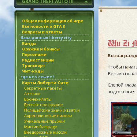
Общая информация об игре
Все новости о GTA 3
Вопросы и ответы
база данных liberty city
Wu Zi 
Банды
Оружие и бонусы
Персонажи
Вознагражд
Радиостанции
Транспорт
Чтобы начат
Чит-коды
Весьма непло
где что лежит?
Карты Либерти-Сити
Слепой глава
Секретные пакеты
подготовься
Аптечки
Бронежилеты
Бесплатное оружие
Полицейские значки-взятки
Адреналиновые пилюли
Уникальные прыжки
Миссии Rampage
Внедорожные миссии