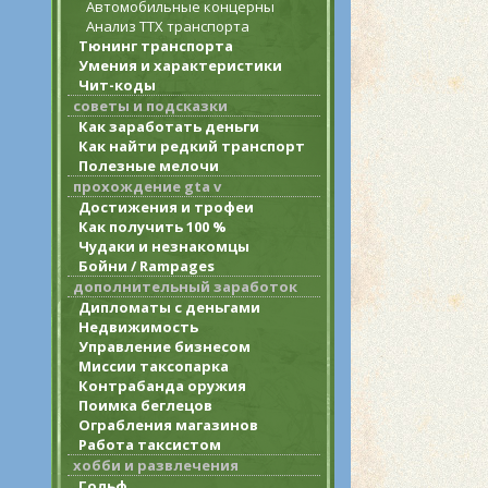
Автомобильные концерны
Анализ ТТХ транспорта
Тюнинг транспорта
Умения и характеристики
Чит-коды
советы и подсказки
Как заработать деньги
Как найти редкий транспорт
Полезные мелочи
прохождение gta v
Достижения и трофеи
Как получить 100 %
Чудаки и незнакомцы
Бойни / Rampages
дополнительный заработок
Дипломаты с деньгами
Недвижимость
Управление бизнесом
Миссии таксопарка
Контрабанда оружия
Поимка беглецов
Ограбления магазинов
Работа таксистом
хобби и развлечения
Гольф