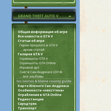
Общая информация об игре
Все новости о GTA V
Статьи об игре
Герои прошлого в GTA V
… архив статей
Галерея GTA V
Скриншоты GTA V
Скриншоты GTA Online
Игровой арт
Снег в Сан-Андреасе (2014)
… все альбомы
los santos & blaine county guide
Карта Южного Сан-Андреаса
Особенности «некстгена»
Ограбления в GTA Online
Радиостанции
Саундтрек
Транспорт