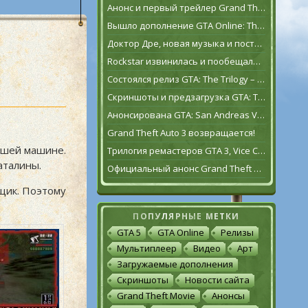
Анонс и первый трейлер Grand Theft Auto VI
Вышло дополнение GTA Online: The Contract
Доктор Дре, новая музыка и постаревший Франклин Клинтон в дополнении GTA Online: The Contract
Rockstar извинилась и пообещала исправить GTA: The Trilogy – The Definitive Edition [обновлено]
Состоялся релиз GTA: The Trilogy – The Definitive Edition
Скриншоты и предзагрузка GTA: The Trilogy – The Definitive Edition
Анонсирована GTA: San Andreas VR для Oculus Quest 2
Grand Theft Auto 3 возвращается!
ошей машине.
Трилогия ремастеров GTA 3, Vice City и San Andreas выйдет 11 ноября
аталины.
Официальный анонс Grand Theft Auto: The Trilogy – The Definitive Edition
нщик. Поэтому
ПОПУЛЯРНЫЕ МЕТКИ
GTA 5
GTA Online
Релизы
Мультиплеер
Видео
Арт
Загружаемые дополнения
Скриншоты
Новости сайта
Grand Theft Movie
Анонсы