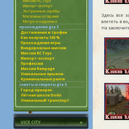
Миссии RC Toyz
Импорт-экспорт
Экстренные службы
Здесь все з
Магазины и гаражи
влететь в во
Метро и надземка
прохождение gta 3
На заключит
Достижения и трофеи
Как получить 100 %
Прохождение игры
Внедорожные миссии
Миссии RC Toyz
Импорт-экспорт
Профессии
Миссии Rampage
Уникальные прыжки
Криминальные ранги
советы и секреты gta 3
Город-призрак
Лётная школа Dodo
Уникальный транспорт