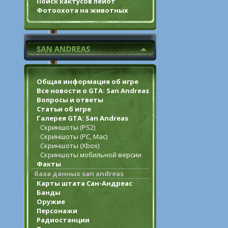
Поиск кактусов пейот
Фотоохота на животных
Общая информация об игре
Все новости о GTA: San Andreas
Вопросы и ответы
Статьи об игре
Галерея GTA: San Andreas
Скриншоты (PS2)
Скриншоты (PC, Mac)
Скриншоты (Xbox)
Скриншоты мобильной версии
Факты
база данных san andreas
Карты штата Сан-Андреас
Банды
Оружие
Персонажи
Радиостанции