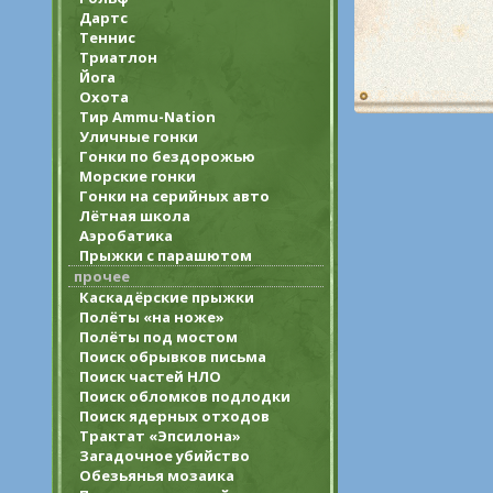
Дартс
Теннис
Триатлон
Йога
Охота
Тир Ammu-Nation
Уличные гонки
Гонки по бездорожью
Морские гонки
Гонки на серийных авто
Лётная школа
Аэробатика
Прыжки с парашютом
прочее
Каскадёрские прыжки
Полёты «на ноже»
Полёты под мостом
Поиск обрывков письма
Поиск частей НЛО
Поиск обломков подлодки
Поиск ядерных отходов
Трактат «Эпсилона»
Загадочное убийство
Обезьянья мозаика