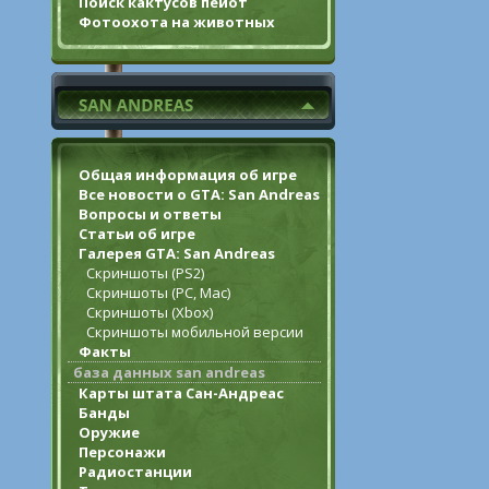
Поиск кактусов пейот
Фотоохота на животных
Общая информация об игре
Все новости о GTA: San Andreas
Вопросы и ответы
Статьи об игре
Галерея GTA: San Andreas
Скриншоты (PS2)
Скриншоты (PC, Mac)
Скриншоты (Xbox)
Скриншоты мобильной версии
Факты
база данных san andreas
Карты штата Сан-Андреас
Банды
Оружие
Персонажи
Радиостанции