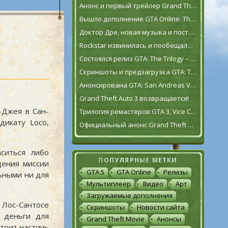
Анонс и первый трейлер Grand Theft Auto VI
Вышло дополнение GTA Online: The Contract
Доктор Дре, новая музыка и постаревший Франклин Клинтон в дополнении GTA Online: The Contract
Rockstar извинилась и пообещала исправить GTA: The Trilogy – The Definitive Edition [обновлено]
Состоялся релиз GTA: The Trilogy – The Definitive Edition
Скриншоты и предзагрузка GTA: The Trilogy – The Definitive Edition
Анонсирована GTA: San Andreas VR для Oculus Quest 2
Grand Theft Auto 3 возвращается!
-Джея в Сан-
Трилогия ремастеров GTA 3, Vice City и San Andreas выйдет 11 ноября
дикату Loco,
Официальный анонс Grand Theft Auto: The Trilogy – The Definitive Edition
ситься либо
ПОПУЛЯРНЫЕ МЕТКИ
дения миссии
GTA 5
GTA Online
Релизы
ьными ни для
Мультиплеер
Видео
Арт
Загружаемые дополнения
Лос-Сантосе
Скриншоты
Новости сайта
9 деньги для
Grand Theft Movie
Анонсы
стоит настичь