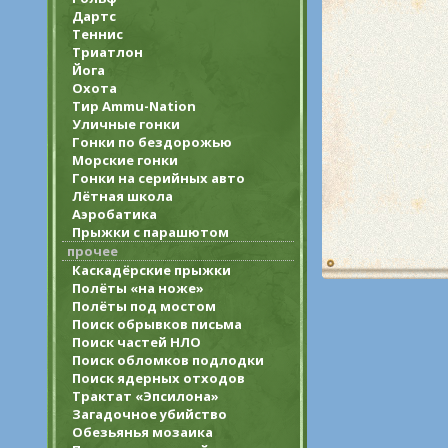
Дартс
Теннис
Триатлон
Йога
Охота
Тир Ammu-Nation
Уличные гонки
Гонки по бездорожью
Морские гонки
Гонки на серийных авто
Лётная школа
Аэробатика
Прыжки с парашютом
прочее
Каскадёрские прыжки
Полёты «на ноже»
Полёты под мостом
Поиск обрывков письма
Поиск частей НЛО
Поиск обломков подлодки
Поиск ядерных отходов
Трактат «Эпсилона»
Загадочное убийство
Обезьянья мозаика