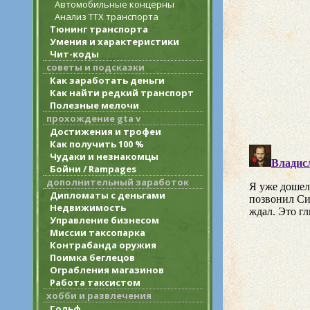
Автомобильные концерны
Анализ ТТХ транспорта
Тюнинг транспорта
Умения и характеристики
Чит-коды
советы и подсказки
Как заработать деньги
Как найти редкий транспорт
Полезные мелочи
прохождение gta v
Достижения и трофеи
Как получить 100 %
Чудаки и незнакомцы
Бойни / Rampages
дополнительный заработок
Дипломаты с деньгами
Недвижимость
Управление бизнесом
Миссии таксопарка
Контрабанда оружия
Поимка беглецов
Ограбления магазинов
Работа таксистом
хобби и развлечения
Гольф