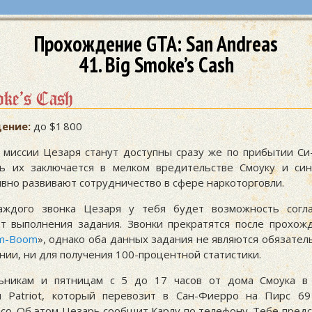
Прохождение GTA: San Andreas
41. Big Smoke’s Cash
ke’s Cash
ение:
до $1 800
миссии Цезаря станут доступны сразу же по прибытии Си
ь их заключается в мелком вредительстве Смоуку и син
ивно развивают сотрудничество в сфере наркоторговли.
аждого звонка Цезаря у тебя будет возможность согла
от выполнения задания. Звонки прекратятся после прохож
om-Boom
», однако оба данных задания не являются обязател
ии, ни для получения 100-процентной статистики.
ьникам и пятницам с 5 до 17 часов от дома Смоука в 
я Patriot, который перевозит в Сан-Фиерро на Пирс 6
oco. Об этом Цезарь сообщит Карлу по телефону. Тебе пред