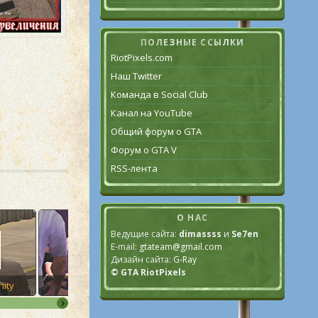
ПОЛЕЗНЫЕ ССЫЛКИ
RiotPixels.com
Наш Twitter
Команда в Social Club
Канал на YouTube
Общий форум о GTA
Форум о GTA V
RSS-лента
О НАС
Ведущие сайта:
dimassss
и
Se7en
E-mail:
gtateam@gmail.com
Дизайн сайта:
G-Ray
© GTA RiotPixels
nity
44. Jizzy
45. T-Bone Mendez