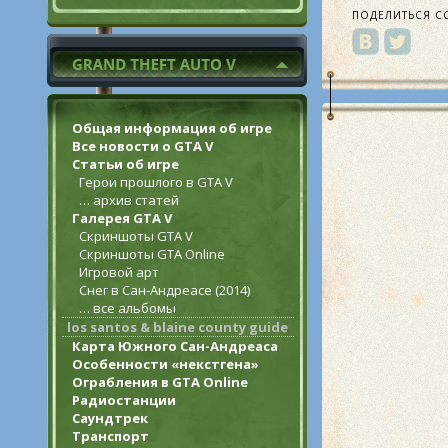
ПОДЕЛИТЬСЯ С
Общая информация об игре
Все новости о GTA V
Статьи об игре
Герои прошлого в GTA V
… архив статей
Галерея GTA V
Скриншоты GTA V
Скриншоты GTA Online
Игровой арт
Снег в Сан-Андреасе (2014)
… все альбомы
los santos & blaine county guide
Карта Южного Сан-Андреаса
Особенности «некстгена»
Ограбления в GTA Online
Радиостанции
Саундтрек
Транспорт