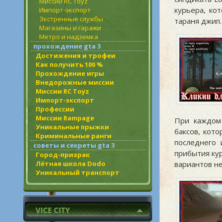
Миссии RC Toyz
курьера, ко
Импорт-экспорт
Экстренные службы
тараня джип.
Магазины и гаражи
Метро и надземка
прохождение gta 3
Достижения и трофеи
Как получить 100 %
Прохождение игры
Внедорожные миссии
Миссии RC Toyz
Импорт-экспорт
Профессии
Миссии Rampage
При каждом 
Уникальные прыжки
баксов, кот
Криминальные ранги
последнего 
советы и секреты gta 3
прибытия ку
Город-призрак
Лётная школа Dodo
вариантов не
Уникальный транспорт