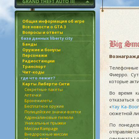
Общая информация об игре
Все новости о GTA 3
Вопросы и ответы
база данных liberty city
Big Smo
Банды
Оружие и бонусы
Персонажи
Вознагражд
Радиостанции
Транспорт
Телефонные 
Чит-коды
Фиерро. Сут
где что лежит?
которые акт
Карты Либерти-Сити
Секретные пакеты
Во время к
Аптечки
отказаться 
Бронежилеты
Бесплатное оружие
«
Yay Ka-Bo
Полицейские значки-взятки
сюжетной лин
Адреналиновые пилюли
Уникальные прыжки
По понедел
Миссии Rampage
отправляетс
Внедорожные миссии
синдиката L