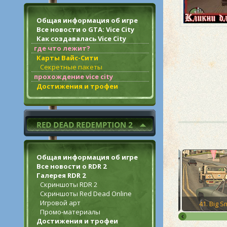
Общая информация об игре
Все новости о GTA: Vice City
Как создавалась Vice City
где что лежит?
Карты Вайс-Сити
Секретные пакеты
прохождение vice city
Достижения и трофеи
Общая информация об игре
Все новости о RDR 2
Галерея RDR 2
Скриншоты RDR 2
Скриншоты Red Dead Online
Игровой арт
39. 555 We Tip
40. Deconstruction
41. Big 
Промо-материалы
Достижения и трофеи