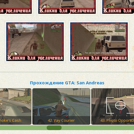
Прохождение GTA: San Andreas
Smoke’s Cash
42. Yay Courier
43. Photo Opportu