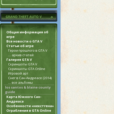
Общая информация об
игре
Все новости о GTA V
Статьи об игре
Герои прошлого в GTA V
… архив статей
Галерея GTA V
Скриншоты GTA V
Скриншоты GTA Online
Игровой арт
Снег в Сан-Андреасе (2014)
… все альбомы
los santos & blaine county
guide
Карта Южного Сан-
Андреаса
Особенности «некстгена»
Ограбления в GTA Online