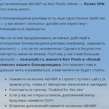
установленным AB/ABP на Riot Pixels сейчас —
более 30%
.
Это очень много.
У блокировщиков рекламы есть еще одно плохое свойство
— у вас может «поехать» дизайн или перестанут
показываться скриншоты.
Мы не хотим предпринимать активных действий в
отношении блокировщиков рекламы (например, закрывать
контент) — это не по-человечески. Однако и безучастно
смотреть никак не можем. Поэтому у нас к вам большая
просьба —
пожалуйста, внесите Riot Pixels в «белый
список» вашего блокировщика
. Это поможет нам и
дальше жить и развиваться, а вам ничего не будет стоить.
Нажмите на иконке AB/ABP в строке с путём к сайту (в
правом углу, слева от звёздочки занесения в закладки)
Разотметьте галочку "Enabled for this site"
Если у вас не открыта панель дополнений внизу
браузера, нажмите Ctrl+\
В панели дополнений нажмите на иконке AB/ABP