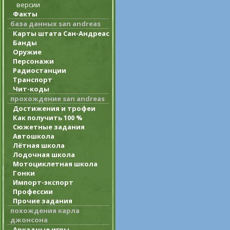
версии
Факты
база данных san andreas
Карты штата Сан-Андреас
Банды
Оружие
Персонажи
Радиостанции
Транспорт
Чит-коды
прохождение san andreas
Достижения и трофеи
Как получить 100 %
Сюжетные задания
Автошкола
Лётная школа
Лодочная школа
Мотоциклетная школа
Гонки
Импорт-экспорт
Профессии
Прочие задания
похождения карла
джонсона
Аркадные игры