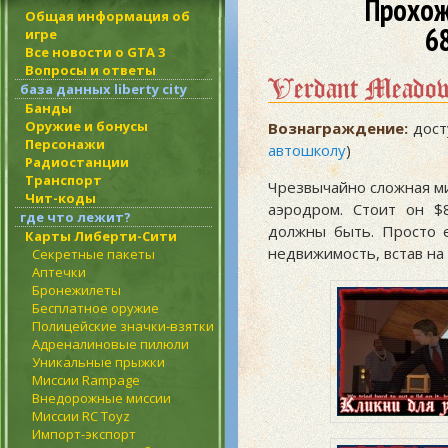
Прохож
Общая информация об
6
игре
Все новости о GTA 3
Вопросы и ответы
Verdant Meado
база данных liberty city
Банды
Оружие и бонусы
Вознаграждение:
дост
Персонажи
автошколу
)
Радиостанции
Транспорт
Чрезвычайно сложная ми
Чит-коды
аэродром. Стоит он $
где что лежит?
должны быть. Просто е
Карты Либерти-Сити
недвижимость, встав на 
Секретные пакеты
Аптечки
Бронежилеты
Бесплатное оружие
Полицейские значки-взятки
Адреналиновые пилюли
Уникальные прыжки
Миссии Rampage
Внедорожные миссии
Миссии RC Toyz
Импорт-экспорт