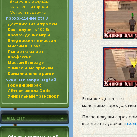
Экстренные службы
Магазины и гаражи
Метро и надземка
прохождение gta 3
Достижения и трофеи
Как получить 100 %
Прохождение игры
Внедорожные миссии
Миссии RC Toyz
Импорт-экспорт
Профессии
Миссии Rampage
Уникальные прыжки
Криминальные ранги
советы и секреты gta 3
Город-призрак
Лётная школа Dodo
Уникальный транспорт
Если же денег нет — з
маленьких городках или
После покупки аэродром
все десять уроков
школы
Общая информация об