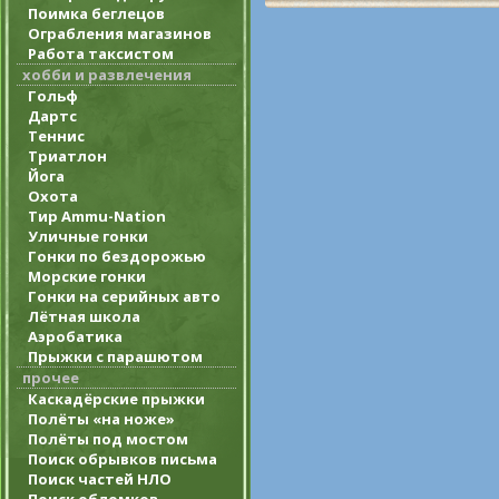
Поимка беглецов
Ограбления магазинов
Работа таксистом
хобби и развлечения
Гольф
Дартс
Теннис
Триатлон
Йога
Охота
Тир Ammu-Nation
Уличные гонки
Гонки по бездорожью
Морские гонки
Гонки на серийных авто
Лётная школа
Аэробатика
Прыжки с парашютом
прочее
Каскадёрские прыжки
Полёты «на ноже»
Полёты под мостом
Поиск обрывков письма
Поиск частей НЛО