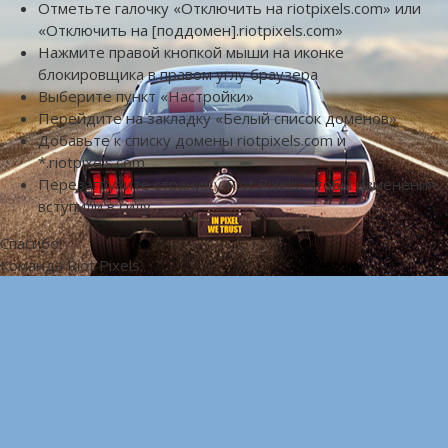
Отметьте галочку «Отключить на riotpixels.com» или
«Отключить на [поддомен].riotpixels.com»
Нажмите правой кнопкой мыши на иконке
блокировщика в правом углу браузера
Выберите пункт «Настройки»
Перейдите на закладку «Белый список доменов»
Добавьте к списку домены riotpixels.com и
*.riotpixels.com
Перезагрузите страницу Riot Pixels, чтобы изменения
вступили в силу
Спасибо!
Команда Riot Pixels.