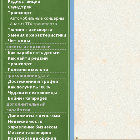
Радиостанции
Саундтрек
Транспорт
Автомобильные концерны
Анализ ТТХ транспорта
Тюнинг транспорта
Умения и характеристики
Чит-коды
советы и подсказки
Как заработать деньги
Как найти редкий
транспорт
Полезные мелочи
прохождение gta v
Достижения и трофеи
Как получить 100 %
Чудаки и незнакомцы
Бойни / Rampages
дополнительный
заработок
Дипломаты с деньгами
Недвижимость
Управление бизнесом
Миссии таксопарка
Контрабанда оружия