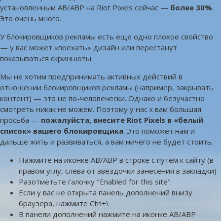
установленным AB/ABP на Riot Pixels сейчас —
более 30%
.
Это очень много.
У блокировщиков рекламы есть еще одно плохое свойство
— у вас может «поехать» дизайн или перестанут
показываться скриншоты.
Мы не хотим предпринимать активных действий в
отношении блокировщиков рекламы (например, закрывать
контент) — это не по-человечески. Однако и безучастно
смотреть никак не можем. Поэтому у нас к вам большая
просьба —
пожалуйста, внесите Riot Pixels в «белый
список» вашего блокировщика
. Это поможет нам и
дальше жить и развиваться, а вам ничего не будет стоить.
Нажмите на иконке AB/ABP в строке с путём к сайту (в
правом углу, слева от звёздочки занесения в закладки)
Разотметьте галочку "Enabled for this site"
Если у вас не открыта панель дополнений внизу
браузера, нажмите Ctrl+\
В панели дополнений нажмите на иконке AB/ABP