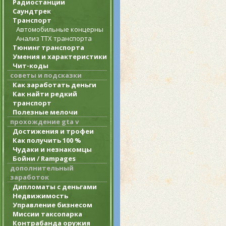
Радиостанции
Саундтрек
Транспорт
Автомобильные концерны
Анализ ТТХ транспорта
Тюнинг транспорта
Умения и характеристики
Чит-коды
советы и подсказки
Как заработать деньги
Как найти редкий
транспорт
Полезные мелочи
прохождение gta v
Достижения и трофеи
Как получить 100 %
Чудаки и незнакомцы
Бойни / Rampages
дополнительный
заработок
Дипломаты с деньгами
Недвижимость
Управление бизнесом
Миссии таксопарка
Контрабанда оружия