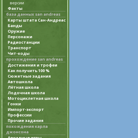
версии
Факты
база данных san andreas
Карты штата Сан-Андреас
Банды
Оружие
Персонажи
Радиостанции
Транспорт
Чит-коды
прохождение san andreas
Достижения и трофеи
Как получить 100 %
Сюжетные задания
Автошкола
Лётная школа
Лодочная школа
Мотоциклетная школа
Гонки
Импорт-экспорт
Профессии
Прочие задания
похождения карла
джонсона
Аркадные игры