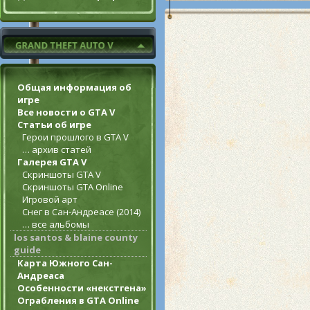
Общая информация об
игре
Все новости о GTA V
Статьи об игре
Герои прошлого в GTA V
… архив статей
Галерея GTA V
Скриншоты GTA V
Скриншоты GTA Online
Игровой арт
Снег в Сан-Андреасе (2014)
… все альбомы
los santos & blaine county
guide
Карта Южного Сан-
Андреаса
Особенности «некстгена»
Ограбления в GTA Online