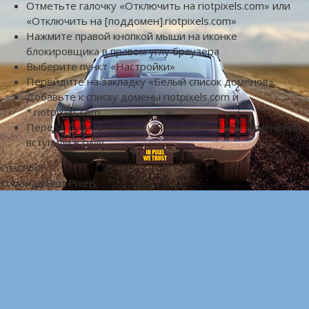
Отметьте галочку «Отключить на riotpixels.com» или
«Отключить на [поддомен].riotpixels.com»
Нажмите правой кнопкой мыши на иконке
блокировщика в правом углу браузера
Выберите пункт «Настройки»
Перейдите на закладку «Белый список доменов»
Добавьте к списку домены riotpixels.com и
*.riotpixels.com
Перезагрузите страницу Riot Pixels, чтобы изменения
вступили в силу
Спасибо!
Команда Riot Pixels.