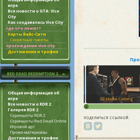
игре
Все новости о GTA: Vice
City
Как создавалась Vice City
где что лежит?
Карты Вайс-Сити
Секретные пакеты
прохождение vice city
Достижения и трофеи
Про
Общая информация об
игре
he Hills
91. Vertical Bird
92. Home Coming
Все новости о RDR 2
Галерея RDR 2
Скриншоты RDR 2
ПОДЕЛИТЬСЯ ССЫЛКОЙ:
Скриншоты Red Dead Online
Игровой арт
Промо-материалы
Достижения и трофеи