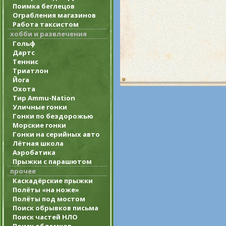
Поимка беглецов
Ограбления магазинов
Работа таксистом
хобби и развлечения
Гольф
Дартс
Теннис
Триатлон
Йога
Охота
Тир Ammu-Nation
Уличные гонки
Гонки по бездорожью
Морские гонки
Гонки на серийных авто
Лётная школа
Аэробатика
Прыжки с парашютом
прочее
Каскадёрские прыжки
Полёты «на ноже»
Полёты под мостом
Поиск обрывков письма
Поиск частей НЛО