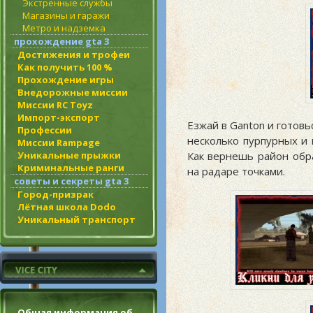
Экстренные службы
Магазины и гаражи
Метро и надземка
прохождение gta 3
Достижения и трофеи
Как получить 100 %
Прохождение игры
Внедорожные миссии
Миссии RC Toyz
Импорт-экспорт
Езжай в Ganton и готов
Профессии
несколько пурпурных и
Миссии Rampage
Уникальные прыжки
Как вернешь район обр
Криминальные ранги
на радаре точками.
советы и секреты gta 3
Город-призрак
Лётная школа Dodo
Уникальный транспорт
Общая информация об