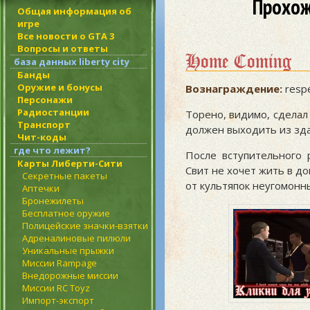
Прохож
Общая информация об
игре
Все новости о GTA 3
Вопросы и ответы
Home Coming
база данных liberty city
Банды
Оружие и бонусы
Вознаграждение:
resp
Персонажи
Радиостанции
Торено, видимо, сделал 
Транспорт
должен выходить из зда
Чит-коды
где что лежит?
После вступительного 
Карты Либерти-Сити
Свит не хочет жить в д
Секретные пакеты
от культяпок неугомонны
Аптечки
Бронежилеты
Бесплатное оружие
Полицейские значки-взятки
Адреналиновые пилюли
Уникальные прыжки
Миссии Rampage
Внедорожные миссии
Миссии RC Toyz
Импорт-экспорт