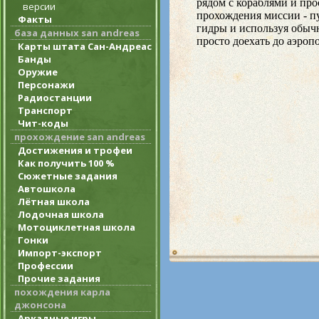
версии
Факты
база данных san andreas
Карты штата Сан-Андреас
Банды
Оружие
Персонажи
Радиостанции
Транспорт
Чит-коды
прохождение san andreas
Достижения и трофеи
Как получить 100 %
Сюжетные задания
Автошкола
Лётная школа
Лодочная школа
Мотоциклетная школа
Гонки
Импорт-экспорт
Профессии
Прочие задания
похождения карла
джонсона
Аркадные игры