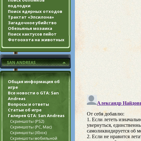
Поиск обломков
подлодки
Поиск ядерных отходов
Трактат «Эпсилона»
Загадочное убийство
Обезьянья мозаика
Поиск кактусов пейот
Фотоохота на животных
Общая информация об
игре
Все новости о GTA: San
Andreas
Вопросы и ответы
Статьи об игре
Галерея GTA: San Andreas
Скриншоты (PS2)
Скриншоты (PC, Mac)
Скриншоты (Xbox)
Скриншоты мобильной