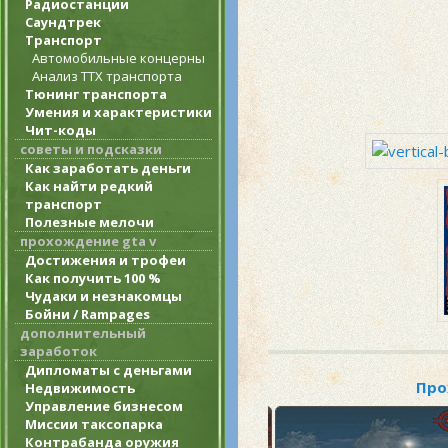
Радиостанции
Саундтрек
Транспорт
Автомобильные концерны
Анализ ТТХ транспорта
Тюнинг транспорта
Умения и характеристики
Чит-коды
советы и подсказки
Как заработать деньги
Как найти редкий
транспорт
Полезные мелочи
прохождение gta v
Достижения и трофеи
Как получить 100 %
Чудаки и незнакомцы
Бойни / Rampages
дополнительный
заработок
Дипломаты с деньгами
Про
Недвижимость
Управление бизнесом
Миссии таксопарка
Контрабанда оружия