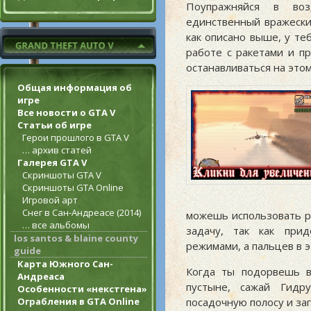
Поупражняйся в воз
единственный вражески
как описано выше, у те
работе с ракетами и п
останавливаться на этом
Общая информация об
игре
Все новости о GTA V
Статьи об игре
Герои прошлого в GTA V
… архив статей
Галерея GTA V
Скриншоты GTA V
Скриншоты GTA Online
Игровой арт
Снег в Сан-Андреасе (2014)
можешь использовать ре
… все альбомы
задачу, так как при
los santos & blaine county
режимами, а пальцев в э
guide
Карта Южного Сан-
Когда ты подорвешь в
Андреаса
пустыне, сажай Гидру
Особенности «некстгена»
Ограбления в GTA Online
посадочную полосу и заг