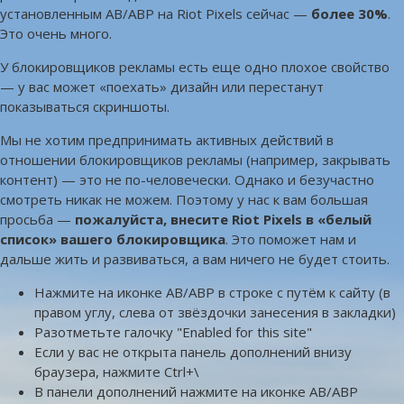
установленным AB/ABP на Riot Pixels сейчас —
более 30%
.
Это очень много.
У блокировщиков рекламы есть еще одно плохое свойство
— у вас может «поехать» дизайн или перестанут
показываться скриншоты.
Мы не хотим предпринимать активных действий в
отношении блокировщиков рекламы (например, закрывать
контент) — это не по-человечески. Однако и безучастно
смотреть никак не можем. Поэтому у нас к вам большая
просьба —
пожалуйста, внесите Riot Pixels в «белый
список» вашего блокировщика
. Это поможет нам и
дальше жить и развиваться, а вам ничего не будет стоить.
Нажмите на иконке AB/ABP в строке с путём к сайту (в
правом углу, слева от звёздочки занесения в закладки)
Разотметьте галочку "Enabled for this site"
Если у вас не открыта панель дополнений внизу
браузера, нажмите Ctrl+\
В панели дополнений нажмите на иконке AB/ABP