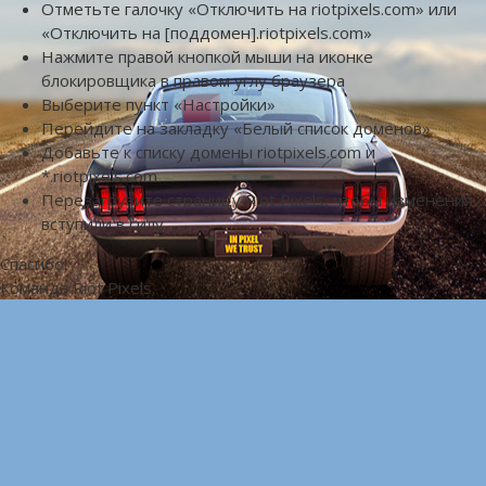
Отметьте галочку «Отключить на riotpixels.com» или
«Отключить на [поддомен].riotpixels.com»
Нажмите правой кнопкой мыши на иконке
блокировщика в правом углу браузера
Выберите пункт «Настройки»
Перейдите на закладку «Белый список доменов»
Добавьте к списку домены riotpixels.com и
*.riotpixels.com
Перезагрузите страницу Riot Pixels, чтобы изменения
вступили в силу
Спасибо!
Команда Riot Pixels.