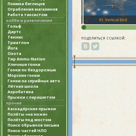
Поимка беглецов
Ограбления магазинов
Работа таксистом
Noon
90. A Home In The Hills
91. Vertical Bird
хобби и развлечения
Гольф
Дартс
Теннис
ПОДЕЛИТЬСЯ ССЫЛКОЙ:
Триатлон
Йога
Охота
Тир Ammu-Nation
Уличные гонки
Гонки по бездорожью
Морские гонки
Гонки на серийных авто
Лётная школа
Аэробатика
Прыжки с парашютом
прочее
Каскадёрские прыжки
Полёты «на ноже»
Полёты под мостом
Поиск обрывков письма
Поиск частей НЛО