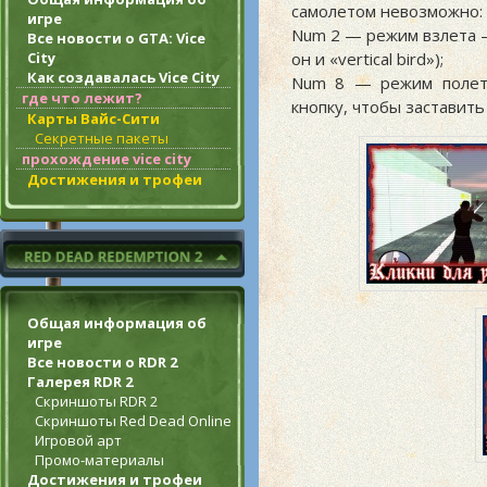
самолетом невозможно:
игре
Num 2 — режим взлета —
Все новости о GTA: Vice
City
он и «vertical bird»);
Как создавалась Vice City
Num 8 — режим полета
где что лежит?
кнопку, чтобы заставить
Карты Вайс-Сити
Секретные пакеты
прохождение vice city
Достижения и трофеи
Общая информация об
игре
Все новости о RDR 2
Галерея RDR 2
Скриншоты RDR 2
Скриншоты Red Dead Online
Игровой арт
Промо-материалы
Достижения и трофеи