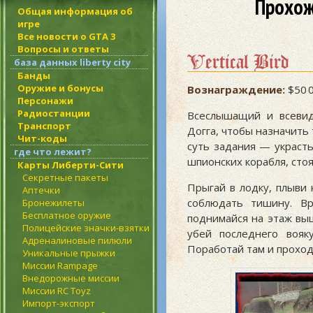
Прохож
Общая информация об
игре
Все новости о GTA 3
Вопросы и ответы
Vertical Bird
база данных liberty city
Банды
Оружие и бонусы
Вознаграждение:
$50 0
Персонажи
Радиостанции
Всеслышащий и всеви
Транспорт
Догга, чтобы назначить 
Чит-коды
суть задания — украст
где что лежит?
шпионских корабля, сто
Карты Либерти-Сити
Секретные пакеты
Прыгай в лодку, плыви
Аптечки
соблюдать тишину. В
Бронежилеты
Бесплатное оружие
поднимайся на этаж вы
Полицейские значки-взятки
убей последнего вояк
Адреналиновые пилюли
Поработай там и проход
Уникальные прыжки
Миссии Rampage
Внедорожные миссии
Миссии RC Toyz
Импорт-экспорт