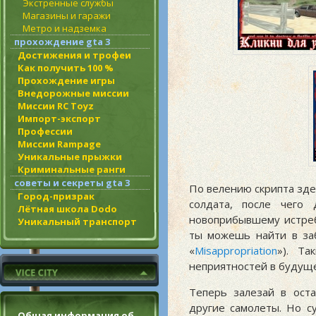
Экстренные службы
Магазины и гаражи
Метро и надземка
прохождение gta 3
Достижения и трофеи
Как получить 100 %
Прохождение игры
Внедорожные миссии
Миссии RC Toyz
Импорт-экспорт
Профессии
Миссии Rampage
Уникальные прыжки
Криминальные ранги
советы и секреты gta 3
По велению скрипта зде
Город-призрак
солдата, после чего
Лётная школа Dodo
новоприбывшему истреб
Уникальный транспорт
ты можешь найти в за
«
Misappropriation
»). Т
неприятностей в будущ
Теперь залезай в оста
другие самолеты. Но с
Общая информация об