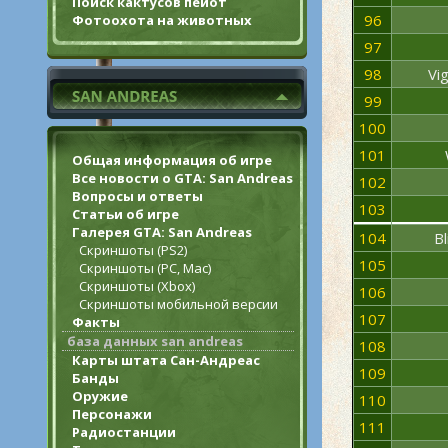
Поиск кактусов пейот
96
Фотоохота на животных
97
98
Vi
99
100
101
Общая информация об игре
Все новости о GTA: San Andreas
102
Вопросы и ответы
103
Статьи об игре
Галерея GTA: San Andreas
104
B
Скриншоты (PS2)
105
Скриншоты (PC, Mac)
Скриншоты (Xbox)
106
Скриншоты мобильной версии
107
Факты
база данных san andreas
108
Карты штата Сан-Андреас
109
Банды
Оружие
110
Персонажи
111
Радиостанции