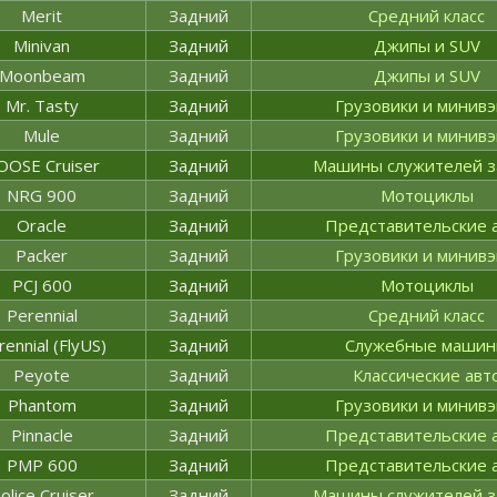
Merit
Задний
Средний класс
Minivan
Задний
Джипы и SUV
Moonbeam
Задний
Джипы и SUV
Mr. Tasty
Задний
Грузовики и минив
Mule
Задний
Грузовики и минив
OOSE Cruiser
Задний
Машины служителей з
NRG 900
Задний
Мотоциклы
Oracle
Задний
Представительские 
Packer
Задний
Грузовики и минив
PCJ 600
Задний
Мотоциклы
Perennial
Задний
Средний класс
rennial (FlyUS)
Задний
Служебные маши
Peyote
Задний
Классические авт
Phantom
Задний
Грузовики и минив
Pinnacle
Задний
Представительские 
PMP 600
Задний
Представительские 
olice Cruiser
Задний
Машины служителей з