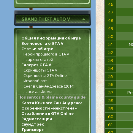
46
47
48
49
50
Общая информация об игре
Все новости о GTA V
51
N
Статьи об игре
52
Герои прошлого в GTA V
… архив статей
53
Галерея GTA V
54
Скриншоты GTA V
Скриншоты GTA Online
55
Игровой арт
56
Снег в Сан-Андреасе (2014)
… все альбомы
57
Pe
los santos & blaine county guide
58
Карта Южного Сан-Андреаса
Особенности «некстгена»
59
Ограбления в GTA Online
60
Радиостанции
Саундтрек
61
Транспорт
62
P