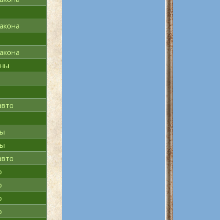
акона
акона
эны
авто
ны
ны
авто
о
о
о
о