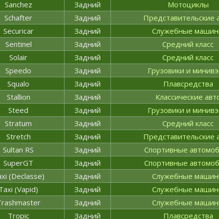
Sanchez
Задний
Мотоциклы
Schafter
Задний
Представительские 
Securicar
Задний
Служебные маши
Sentinel
Задний
Средний класс
Solair
Задний
Средний класс
Speedo
Задний
Грузовики и минив
Squalo
Задний
Плавсредства
Stallion
Задний
Классические авт
Steed
Задний
Грузовики и минив
Stratum
Задний
Средний класс
Stretch
Задний
Представительские 
Sultan RS
Задний
Спортивные автомо
SuperGT
Задний
Спортивные автомо
xi (Declasse)
Задний
Служебные маши
Taxi (Vapid)
Задний
Служебные маши
Trashmaster
Задний
Служебные маши
Tropic
Задний
Плавсредства