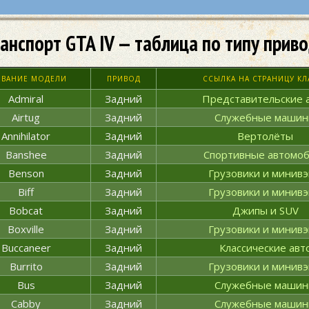
анспорт GTA IV — таблица по типу прив
ЗВАНИЕ МОДЕЛИ
ПРИВОД
ССЫЛКА НА СТРАНИЦУ КЛ
Admiral
Задний
Представительские 
Airtug
Задний
Служебные маши
Annihilator
Задний
Вертолёты
Banshee
Задний
Спортивные автомо
Benson
Задний
Грузовики и минив
Biff
Задний
Грузовики и минив
Bobcat
Задний
Джипы и SUV
Boxville
Задний
Грузовики и минив
Buccaneer
Задний
Классические авт
Burrito
Задний
Грузовики и минив
Bus
Задний
Служебные маши
Cabby
Задний
Служебные маши