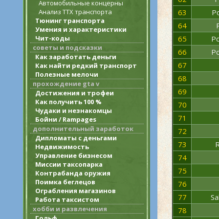
Автомобильные концерны
Анализ ТТХ транспорта
63
Po
Тюнинг транспорта
64
Умения и характеристики
Чит-коды
65
Po
советы и подсказки
66
Po
Как заработать деньги
67
Как найти редкий транспорт
Полезные мелочи
68
прохождение gta v
69
Достижения и трофеи
Как получить 100 %
70
Чудаки и незнакомцы
71
Бойни / Rampages
дополнительный заработок
72
Дипломаты с деньгами
73
R
Недвижимость
Управление бизнесом
74
Миссии таксопарка
75
Контрабанда оружия
Поимка беглецов
76
Ограбления магазинов
77
Sa
Работа таксистом
хобби и развлечения
78
Гольф