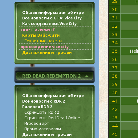
29
F
30
Общая информация об игре
31
Все новости о GTA: Vice City
Как создавалась Vice City
32
где что лежит?
33
Карты Вайс-Сити
Секретные пакеты
34
прохождение vice city
35
Hel
Достижения и трофеи
36
37
38
39
40
Общая информация об игре
41
Все новости о RDR 2
Галерея RDR 2
42
Скриншоты RDR 2
43
Скриншоты Red Dead Online
Игровой арт
44
Промо-материалы
45
Достижения и трофеи