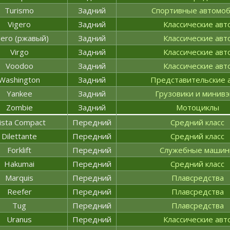
Turismo
Задний
Спортивные автомо
Vigero
Задний
Классические авт
gero (ржавый)
Задний
Классические авт
Virgo
Задний
Классические авт
Voodoo
Задний
Классические авт
Washington
Задний
Представительские 
Yankee
Задний
Грузовики и минив
Zombie
Задний
Мотоциклы
lista Compact
Передний
Средний класс
Dilettante
Передний
Средний класс
Forklift
Передний
Служебные маши
Hakumai
Передний
Средний класс
Marquis
Передний
Плавсредства
Reefer
Передний
Плавсредства
Tug
Передний
Плавсредства
Uranus
Передний
Классические авт