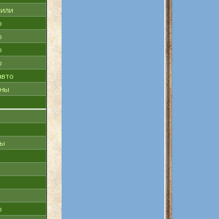
били
о
о
о
о
авто
эны
ны
о