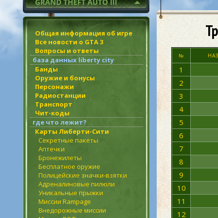
Тр
Общая информация об игре
Все новости о GTA 3
Вопросы и ответы
№
НА
база данных liberty city
Банды
1
Оружие и бонусы
2
Персонажи
Радиостанции
3
Транспорт
4
Чит-коды
5
где что лежит?
Карты Либерти-Сити
6
Секретные пакеты
7
Аптечки
Бронежилеты
8
Бесплатное оружие
9
Полицейские значки-взятки
Адреналиновые пилюли
10
Уникальные прыжки
11
Миссии Rampage
Внедорожные миссии
12