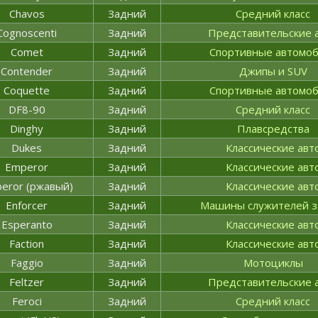
Chavos
Задний
Средний класс
Cognoscenti
Задний
Представительские 
Comet
Задний
Спортивные автомо
Contender
Задний
Джипы и SUV
Coquette
Задний
Спортивные автомо
DF8-90
Задний
Средний класс
Dinghy
Задний
Плавсредства
Dukes
Задний
Классические авт
Emperor
Задний
Классические авт
eror (ржавый)
Задний
Классические авт
Enforcer
Задний
Машины служителей з
Esperanto
Задний
Классические авт
Faction
Задний
Классические авт
Faggio
Задний
Мотоциклы
Feltzer
Задний
Представительские 
Feroci
Задний
Средний класс