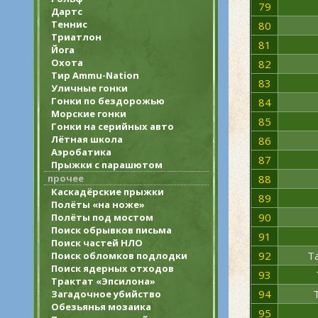
79
Дартс
Теннис
80
Триатлон
81
Йога
Охота
82
Тир Ammu-Nation
83
Уличные гонки
Гонки по бездорожью
84
Морские гонки
85
Гонки на серийных авто
Лётная школа
86
Аэробатика
87
Прыжки с парашютом
прочее
88
Каскадёрские прыжки
89
Полёты «на ноже»
90
Полёты под мостом
Поиск обрывков письма
91
Поиск частей НЛО
92
Ta
Поиск обломков подлодки
Поиск ядерных отходов
93
Трактат «Эпсилона»
94
Загадочное убийство
Обезьянья мозаика
95