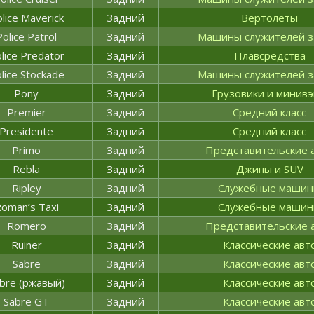
lice Maverick
Задний
Вертолёты
Police Patrol
Задний
Машины служителей з
lice Predator
Задний
Плавсредства
lice Stockade
Задний
Машины служителей з
Pony
Задний
Грузовики и минив
Premier
Задний
Средний класс
Presidente
Задний
Средний класс
Primo
Задний
Представительские 
Rebla
Задний
Джипы и SUV
Ripley
Задний
Служебные маши
oman’s Taxi
Задний
Служебные маши
Romero
Задний
Представительские 
Ruiner
Задний
Классические авт
Sabre
Задний
Классические авт
bre (ржавый)
Задний
Классические авт
Sabre GT
Задний
Классические авт