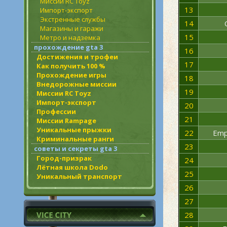
Миссии RC Toyz
13
Импорт-экспорт
Экстренные службы
14
Магазины и гаражи
15
Метро и надземка
прохождение gta 3
16
Достижения и трофеи
17
Как получить 100 %
Прохождение игры
18
Внедорожные миссии
19
Миссии RC Toyz
Импорт-экспорт
20
Профессии
21
Миссии Rampage
Уникальные прыжки
22
Emp
Криминальные ранги
23
советы и секреты gta 3
Город-призрак
24
Лётная школа Dodo
25
Уникальный транспорт
26
27
28