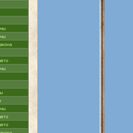
эны
эны
акона
авто
эны
ны
о
эны
авто
авто
акона