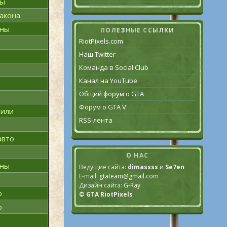
ны
акона
эны
ПОЛЕЗНЫЕ ССЫЛКИ
RiotPixels.com
Наш Twitter
Команда в Social Club
Канал на YouTube
Общий форум о GTA
Форум о GTA V
били
RSS-лента
авто
О НАС
эны
Ведущие сайта:
dimassss
и
Se7en
E-mail:
gtateam@gmail.com
Дизайн сайта:
G-Ray
о
© GTA RiotPixels
о