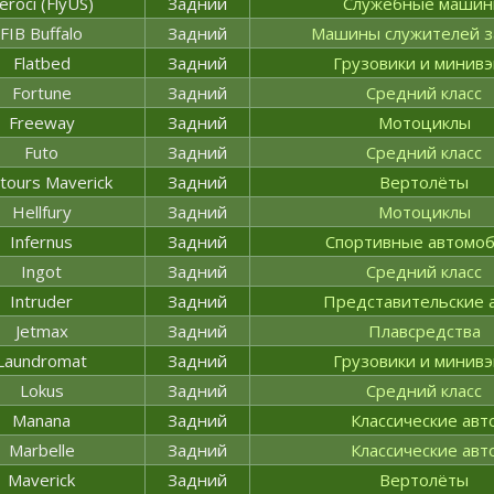
eroci (FlyUS)
Задний
Служебные маши
FIB Buffalo
Задний
Машины служителей з
Flatbed
Задний
Грузовики и минив
Fortune
Задний
Средний класс
Freeway
Задний
Мотоциклы
Futo
Задний
Средний класс
itours Maverick
Задний
Вертолёты
Hellfury
Задний
Мотоциклы
Infernus
Задний
Спортивные автомо
Ingot
Задний
Средний класс
Intruder
Задний
Представительские 
Jetmax
Задний
Плавсредства
Laundromat
Задний
Грузовики и минив
Lokus
Задний
Средний класс
Manana
Задний
Классические авт
Marbelle
Задний
Классические авт
Maverick
Задний
Вертолёты