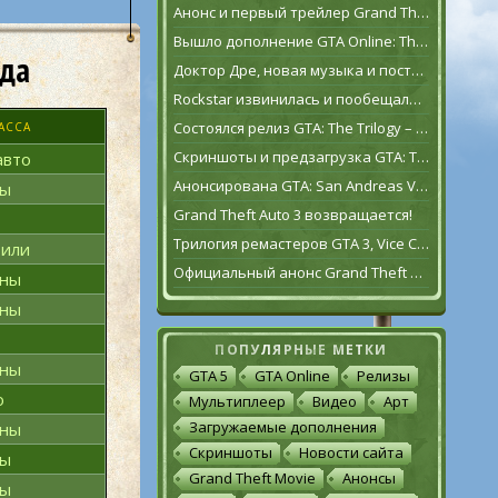
Анонс и первый трейлер Grand Theft Auto VI
Вышло дополнение GTA Online: The Contract
ода
Доктор Дре, новая музыка и постаревший Франклин Клинтон в дополнении GTA Online: The Contract
Rockstar извинилась и пообещала исправить GTA: The Trilogy – The Definitive Edition [обновлено]
Состоялся релиз GTA: The Trilogy – The Definitive Edition
АССА
Скриншоты и предзагрузка GTA: The Trilogy – The Definitive Edition
авто
Анонсирована GTA: San Andreas VR для Oculus Quest 2
ны
Grand Theft Auto 3 возвращается!
Трилогия ремастеров GTA 3, Vice City и San Andreas выйдет 11 ноября
били
Официальный анонс Grand Theft Auto: The Trilogy – The Definitive Edition
эны
эны
ПОПУЛЯРНЫЕ МЕТКИ
эны
GTA 5
GTA Online
Релизы
о
Мультиплеер
Видео
Арт
Загружаемые дополнения
эны
Скриншоты
Новости сайта
ны
Grand Theft Movie
Анонсы
ны