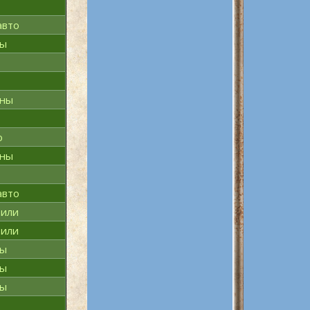
авто
ны
эны
о
эны
авто
били
били
ны
ны
ны