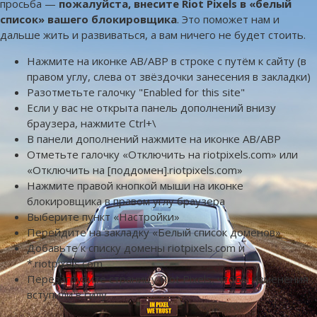
просьба —
пожалуйста, внесите Riot Pixels в «белый
список» вашего блокировщика
. Это поможет нам и
дальше жить и развиваться, а вам ничего не будет стоить.
Нажмите на иконке AB/ABP в строке с путём к сайту (в
правом углу, слева от звёздочки занесения в закладки)
Разотметьте галочку "Enabled for this site"
Если у вас не открыта панель дополнений внизу
браузера, нажмите Ctrl+\
В панели дополнений нажмите на иконке AB/ABP
Отметьте галочку «Отключить на riotpixels.com» или
«Отключить на [поддомен].riotpixels.com»
Нажмите правой кнопкой мыши на иконке
блокировщика в правом углу браузера
Выберите пункт «Настройки»
Перейдите на закладку «Белый список доменов»
Добавьте к списку домены riotpixels.com и
*.riotpixels.com
Перезагрузите страницу Riot Pixels, чтобы изменения
вступили в силу