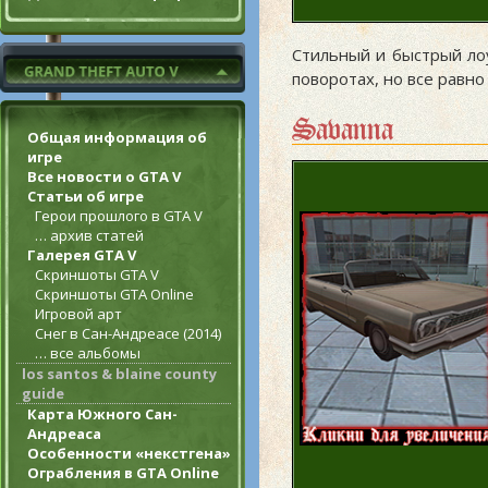
Стильный и быстрый ло
поворотах, но все равно
Savanna
Общая информация об
игре
Все новости о GTA V
Статьи об игре
Герои прошлого в GTA V
… архив статей
Галерея GTA V
Скриншоты GTA V
Скриншоты GTA Online
Игровой арт
Снег в Сан-Андреасе (2014)
… все альбомы
los santos & blaine county
guide
Карта Южного Сан-
Андреаса
Особенности «некстгена»
Ограбления в GTA Online