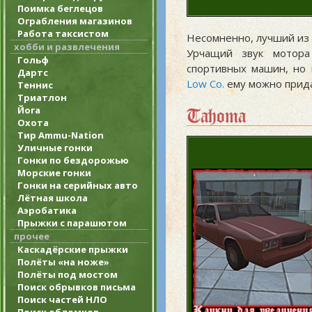
Поимка беглецов
Ограбления магазинов
Работа таксистом
Несомненно, лучший из 
хобби и развлечения
Урчащий звук мотора
Гольф
спортивных машин, но 
Дартс
Low Co.
ему можно прида
Теннис
Триатлон
Tahoma
Йога
Охота
Тир Ammu-Nation
Уличные гонки
Гонки по бездорожью
Морские гонки
Гонки на серийных авто
Лётная школа
Аэробатика
Прыжки с парашютом
прочее
Каскадёрские прыжки
Полёты «на ноже»
Полёты под мостом
Поиск обрывков письма
Поиск частей НЛО