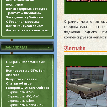
Поиск обломков
подлодки
Поиск ядерных отходов
Трактат «Эпсилона»
Загадочное убийство
Странно, но этот авто
Обезьянья мозаика
Поиск кактусов пейот
следовательно, он кл
Фотоохота на животных
подкачал, однако не
компенсируется неплохи
Tornado
Общая информация об
игре
Все новости о GTA: San
Andreas
Вопросы и ответы
Статьи об игре
Галерея GTA: San Andreas
Скриншоты (PS2)
Скриншоты (PC, Mac)
Скриншоты (Xbox)
Скриншоты мобильной