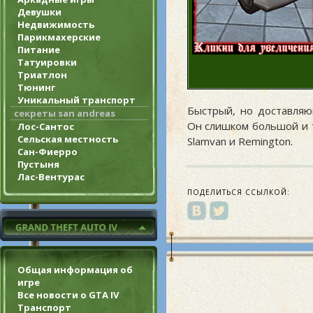
Девушки
Недвижимость
Парикмахерские
Питание
Татуировки
Триатлон
Тюнинг
Уникальный транспорт
Быстрый, но доставляю
секреты san andreas
Он слишком большой и т
Лос-Сантос
Сельская местность
Slamvan и Remington.
Сан-Фиерро
Пустыня
Лас-Вентурас
ПОДЕЛИТЬСЯ ССЫЛКОЙ:
Общая информация об
игре
Все новости о GTA IV
Транспорт