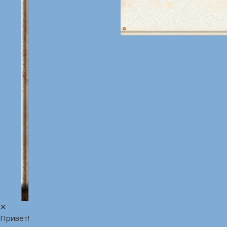
✕
Привет!