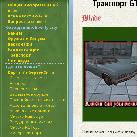
Транспорт G
Общая информация об
игре
Blade
Все новости о GTA 3
Вопросы и ответы
база данных liberty city
Банды
Оружие и бонусы
Персонажи
Радиостанции
Транспорт
Чит-коды
где что лежит?
Карты Либерти-Сити
Секретные пакеты
Аптечки
Бронежилеты
Бесплатное оружие
Полицейские значки-взятки
Адреналиновые пилюли
Уникальные прыжки
Миссии Rampage
Внедорожные миссии
Миссии RC Toyz
Неплохой автомобиль,
Импорт-экспорт