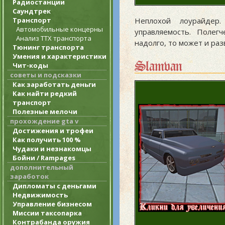
Радиостанции
Саундтрек
Транспорт
Неплохой лоурайдер
Автомобильные концерны
управляемость. Полег
Анализ ТТХ транспорта
надолго, то может и раз
Тюнинг транспорта
Умения и характеристики
Slamvan
Чит-коды
советы и подсказки
Как заработать деньги
Как найти редкий
транспорт
Полезные мелочи
прохождение gta v
Достижения и трофеи
Как получить 100 %
Чудаки и незнакомцы
Бойни / Rampages
дополнительный
заработок
Дипломаты с деньгами
Недвижимость
Управление бизнесом
Миссии таксопарка
Контрабанда оружия