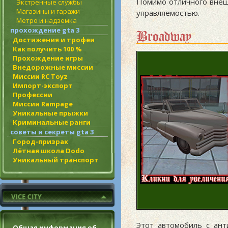
Помимо отличного внеш
Экстренные службы
Магазины и гаражи
управляемостью.
Метро и надземка
прохождение gta 3
Broadway
Достижения и трофеи
Как получить 100 %
Прохождение игры
Внедорожные миссии
Миссии RC Toyz
Импорт-экспорт
Профессии
Миссии Rampage
Уникальные прыжки
Криминальные ранги
советы и секреты gta 3
Город-призрак
Лётная школа Dodo
Уникальный транспорт
Этот автомобиль с ан
Общая информация об