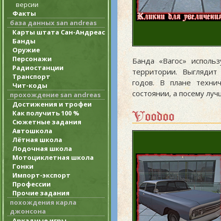
версии
Факты
база данных san andreas
Карты штата Сан-Андреас
Банды
Оружие
Персонажи
Банда «Вагос» исполь
Радиостанции
территории. Выглядит
Транспорт
годов. В плане техни
Чит-коды
состоянии, а посему луч
прохождение san andreas
Достижения и трофеи
Voodoo
Как получить 100 %
Сюжетные задания
Автошкола
Лётная школа
Лодочная школа
Мотоциклетная школа
Гонки
Импорт-экспорт
Профессии
Прочие задания
похождения карла
джонсона
Аркадные игры