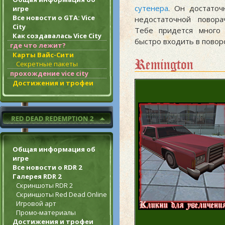
сутенера
. Он достаточ
игре
Все новости о GTA: Vice
недостаточной повора
City
Тебе придется много 
Как создавалась Vice City
быстро входить в повор
где что лежит?
Карты Вайс-Сити
Remington
Секретные пакеты
прохождение vice city
Достижения и трофеи
Общая информация об
игре
Все новости о RDR 2
Галерея RDR 2
Скриншоты RDR 2
Скриншоты Red Dead Online
Игровой арт
Промо-материалы
Достижения и трофеи