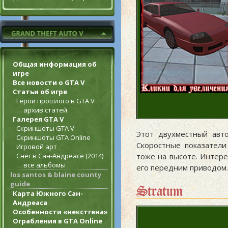
Общая информация об
игре
Все новости о GTA V
Статьи об игре
Герои прошлого в GTA V
… архив статей
Галерея GTA V
Скриншоты GTA V
Этот двухместный авт
Скриншоты GTA Online
Скоростные показатели
Игровой арт
Снег в Сан-Андреасе (2014)
тоже на высоте. Интере
… все альбомы
его передним приводом.
los santos & blaine county
guide
Stratum
Карта Южного Сан-
Андреаса
Особенности «некстгена»
Ограбления в GTA Online