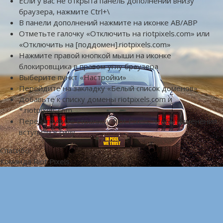
Если у вас не открыта панель дополнений внизу
браузера, нажмите Ctrl+\
В панели дополнений нажмите на иконке AB/ABP
Отметьте галочку «Отключить на riotpixels.com» или
«Отключить на [поддомен].riotpixels.com»
Нажмите правой кнопкой мыши на иконке
блокировщика в правом углу браузера
Выберите пункт «Настройки»
Перейдите на закладку «Белый список доменов»
Добавьте к списку домены riotpixels.com и
*.riotpixels.com
Перезагрузите страницу Riot Pixels, чтобы изменения
вступили в силу
Спасибо!
Команда Riot Pixels.