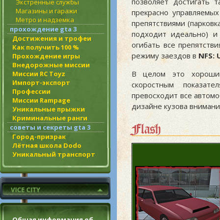
позволяет достигать т
Экстренные службы
Магазины и гаражи
прекрасно управляемых
Метро и надземка
препятствиями (парковк
прохождение gta 3
подходит идеально) и
Достижения и трофеи
огибать все препятств
Как получить 100 %
режиму заездов в
NFS: 
Прохождение игры
Внедорожные миссии
В целом это хороши
Миссии RC Toyz
Импорт-экспорт
скоростным показат
Профессии
превосходит все автомо
Миссии Rampage
дизайне кузова внимани
Уникальные прыжки
Криминальные ранги
Flash
советы и секреты gta 3
Город-призрак
Лётная школа Dodo
Уникальный транспорт
Общая информация об