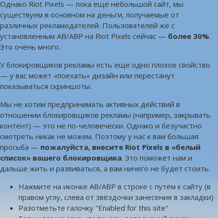
Однако Riot Pixels — пока ещё небольшой сайт, мы
существуем в основном на деньги, получаемые от
различных рекламодателей. Пользователей же с
установленным AB/ABP на Riot Pixels сейчас —
более 30%
.
Это очень много.
У блокировщиков рекламы есть еще одно плохое свойство
— у вас может «поехать» дизайн или перестанут
показываться скриншоты.
Мы не хотим предпринимать активных действий в
отношении блокировщиков рекламы (например, закрывать
контент) — это не по-человечески. Однако и безучастно
смотреть никак не можем. Поэтому у нас к вам большая
просьба —
пожалуйста, внесите Riot Pixels в «белый
список» вашего блокировщика
. Это поможет нам и
дальше жить и развиваться, а вам ничего не будет стоить.
Нажмите на иконке AB/ABP в строке с путём к сайту (в
правом углу, слева от звёздочки занесения в закладки)
Разотметьте галочку "Enabled for this site"