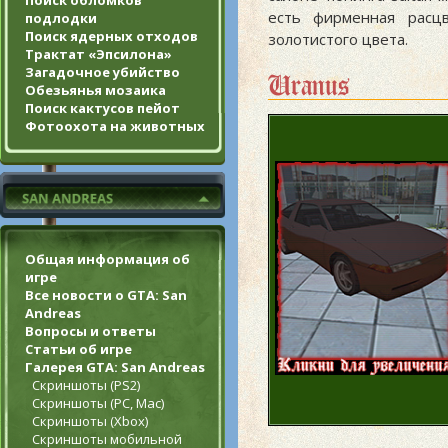
Поиск обломков
есть фирменная расц
подлодки
Поиск ядерных отходов
золотистого цвета.
Трактат «Эпсилона»
Загадочное убийство
Uranus
Обезьянья мозаика
Поиск кактусов пейот
Фотоохота на животных
Общая информация об
игре
Все новости о GTA: San
Andreas
Вопросы и ответы
Статьи об игре
Галерея GTA: San Andreas
Скриншоты (PS2)
Скриншоты (PC, Mac)
Скриншоты (Xbox)
Скриншоты мобильной