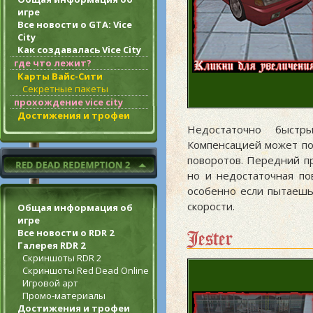
игре
Все новости о GTA: Vice
City
Как создавалась Vice City
где что лежит?
Карты Вайс-Сити
Секретные пакеты
прохождение vice city
Достижения и трофеи
Недостаточно быстр
Компенсацией может по
поворотов. Передний пр
но и недостаточная по
особенно если пытаешь
скорости.
Общая информация об
игре
Jester
Все новости о RDR 2
Галерея RDR 2
Скриншоты RDR 2
Скриншоты Red Dead Online
Игровой арт
Промо-материалы
Достижения и трофеи