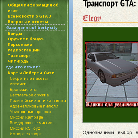
Транспорт GTA:
Общая информация об
игре
Elegy
Все новости о GTA 3
Вопросы и ответы
база данных liberty city
Банды
Оружие и бонусы
Персонажи
Радиостанции
Транспорт
Чит-коды
где что лежит?
Карты Либерти-Сити
Секретные пакеты
Аптечки
Бронежилеты
Бесплатное оружие
Полицейские значки-взятки
Адреналиновые пилюли
Уникальные прыжки
Миссии Rampage
Внедорожные миссии
Миссии RC Toyz
Однозначный выбор 
Импорт-экспорт