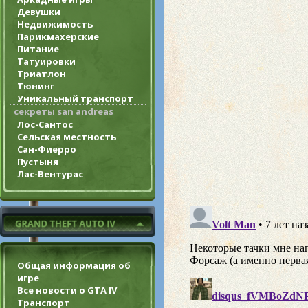
Девушки
Недвижимость
Парикмахерские
Питание
Татуировки
Триатлон
Тюнинг
Уникальный транспорт
секреты san andreas
Лос-Сантос
Сельская местность
Сан-Фиерро
Пустыня
Лас-Вентурас
Общая информация об
игре
Все новости о GTA IV
Транспорт