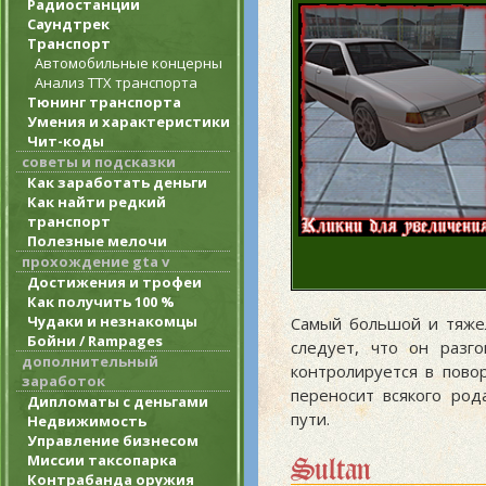
Радиостанции
Саундтрек
Транспорт
Автомобильные концерны
Анализ ТТХ транспорта
Тюнинг транспорта
Умения и характеристики
Чит-коды
советы и подсказки
Как заработать деньги
Как найти редкий
транспорт
Полезные мелочи
прохождение gta v
Достижения и трофеи
Как получить 100 %
Чудаки и незнакомцы
Самый большой и тяжел
Бойни / Rampages
следует, что он разг
дополнительный
контролируется в пово
заработок
переносит всякого род
Дипломаты с деньгами
пути.
Недвижимость
Управление бизнесом
Миссии таксопарка
Sultan
Контрабанда оружия