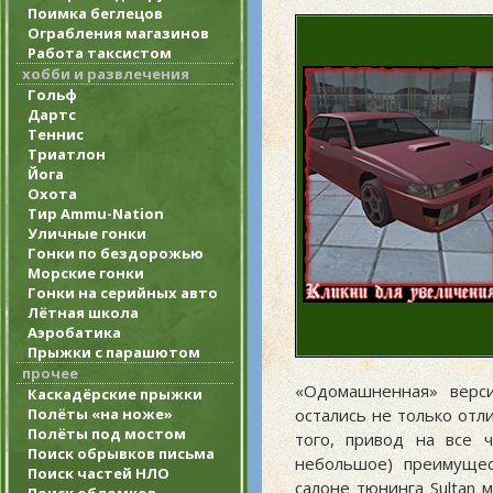
Поимка беглецов
Ограбления магазинов
Работа таксистом
хобби и развлечения
Гольф
Дартс
Теннис
Триатлон
Йога
Охота
Тир Ammu-Nation
Уличные гонки
Гонки по бездорожью
Морские гонки
Гонки на серийных авто
Лётная школа
Аэробатика
Прыжки с парашютом
прочее
«Одомашненная» верси
Каскадёрские прыжки
остались не только отл
Полёты «на ноже»
Полёты под мостом
того, привод на все 
Поиск обрывков письма
небольшое) преимуще
Поиск частей НЛО
салоне тюнинга Sultan 