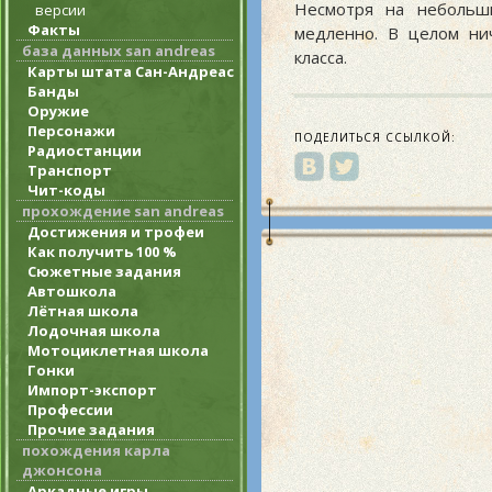
Несмотря на небольш
версии
Факты
медленно. В целом ни
база данных san andreas
класса.
Карты штата Сан-Андреас
Банды
Оружие
Персонажи
ПОДЕЛИТЬСЯ ССЫЛКОЙ:
Радиостанции
Транспорт
Чит-коды
прохождение san andreas
Достижения и трофеи
Как получить 100 %
Сюжетные задания
Автошкола
Лётная школа
Лодочная школа
Мотоциклетная школа
Гонки
Импорт-экспорт
Профессии
Прочие задания
похождения карла
джонсона
Аркадные игры