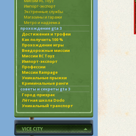
Миссии RC Toyz
Импорт-экспорт
Экстренные службы
Магазины и гаражи
Метро и надземка
прохождение gta 3
Достижения и трофеи
Как получить 100 %
Прохождение игры
Внедорожные миссии
Миссии RC Toyz
Импорт-экспорт
Профессии
Миссии Rampage
Уникальные прыжки
Криминальные ранги
советы и секреты gta 3
Город-призрак
Лётная школа Dodo
Уникальный транспорт