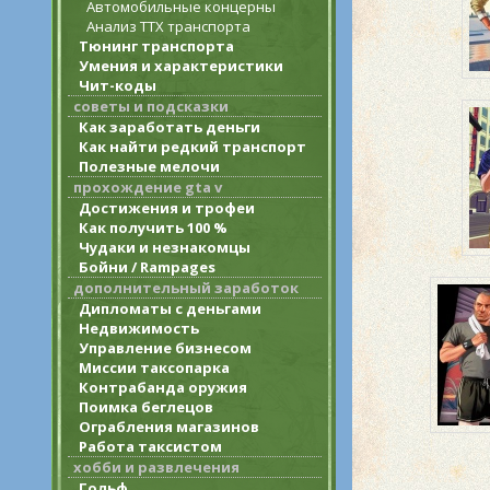
Автомобильные концерны
Анализ ТТХ транспорта
Тюнинг транспорта
Умения и характеристики
Чит-коды
советы и подсказки
Как заработать деньги
Как найти редкий транспорт
Полезные мелочи
прохождение gta v
Достижения и трофеи
Как получить 100 %
Чудаки и незнакомцы
Бойни / Rampages
дополнительный заработок
Дипломаты с деньгами
Недвижимость
Управление бизнесом
Миссии таксопарка
Контрабанда оружия
Поимка беглецов
Ограбления магазинов
Работа таксистом
хобби и развлечения
Гольф