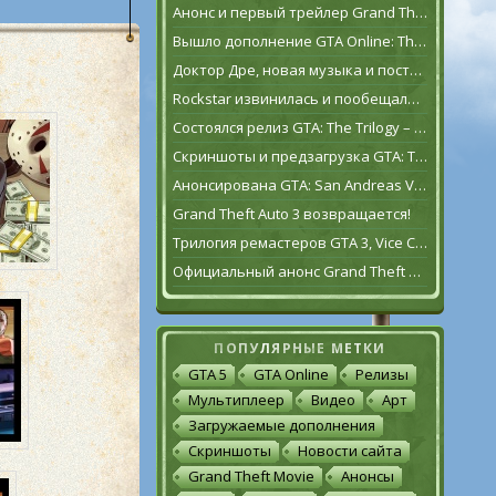
Анонс и первый трейлер Grand Theft Auto VI
Вышло дополнение GTA Online: The Contract
Доктор Дре, новая музыка и постаревший Франклин Клинтон в дополнении GTA Online: The Contract
Rockstar извинилась и пообещала исправить GTA: The Trilogy – The Definitive Edition [обновлено]
Состоялся релиз GTA: The Trilogy – The Definitive Edition
Скриншоты и предзагрузка GTA: The Trilogy – The Definitive Edition
Анонсирована GTA: San Andreas VR для Oculus Quest 2
Grand Theft Auto 3 возвращается!
Трилогия ремастеров GTA 3, Vice City и San Andreas выйдет 11 ноября
Официальный анонс Grand Theft Auto: The Trilogy – The Definitive Edition
ПОПУЛЯРНЫЕ МЕТКИ
GTA 5
GTA Online
Релизы
Мультиплеер
Видео
Арт
Загружаемые дополнения
Скриншоты
Новости сайта
Grand Theft Movie
Анонсы