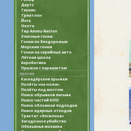
Дартс
Теннис
Триатлон
Йога
Охота
Тир Ammu-Nation
Уличные гонки
Гонки по бездорожью
Морские гонки
Гонки на серийных авто
Лётная школа
Аэробатика
Прыжки с парашютом
прочее
Каскадёрские прыжки
Полёты «на ноже»
Полёты под мостом
Поиск обрывков письма
Поиск частей НЛО
Поиск обломков подлодки
Поиск ядерных отходов
Трактат «Эпсилона»
Загадочное убийство
Обезьянья мозаика