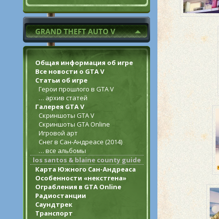
Общая информация об игре
Все новости о GTA V
Статьи об игре
Герои прошлого в GTA V
… архив статей
Галерея GTA V
Скриншоты GTA V
Скриншоты GTA Online
Игровой арт
Снег в Сан-Андреасе (2014)
… все альбомы
los santos & blaine county guide
Карта Южного Сан-Андреаса
Особенности «некстгена»
Ограбления в GTA Online
Радиостанции
Саундтрек
Транспорт