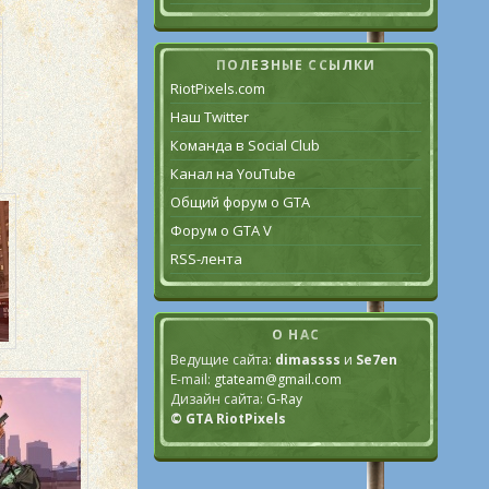
ПОЛЕЗНЫЕ ССЫЛКИ
RiotPixels.com
Наш Twitter
Команда в Social Club
Канал на YouTube
Общий форум о GTA
Форум о GTA V
RSS-лента
О НАС
Ведущие сайта:
dimassss
и
Se7en
E-mail:
gtateam@gmail.com
Дизайн сайта:
G-Ray
© GTA RiotPixels