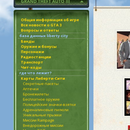
Общая информация об игре
Все новости о GTA 3
Вопросы и ответы
база данных liberty city
Банды
Оружие и бонусы
Персонажи
Радиостанции
Транспорт
Чит-коды
где что лежит?
Карты Либерти-Сити
Секретные пакеты
Аптечки
Бронежилеты
Бесплатное оружие
Полицейские значки-взятки
Адреналиновые пилюли
Уникальные прыжки
Миссии Rampage
Внедорожные миссии