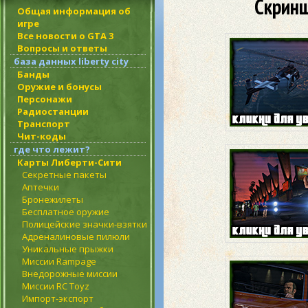
Скринш
Общая информация об
игре
Все новости о GTA 3
Вопросы и ответы
база данных liberty city
Банды
Оружие и бонусы
Персонажи
Радиостанции
Транспорт
Чит-коды
где что лежит?
Карты Либерти-Сити
Секретные пакеты
Аптечки
Бронежилеты
Бесплатное оружие
Полицейские значки-взятки
Адреналиновые пилюли
Уникальные прыжки
Миссии Rampage
Внедорожные миссии
Миссии RC Toyz
Импорт-экспорт