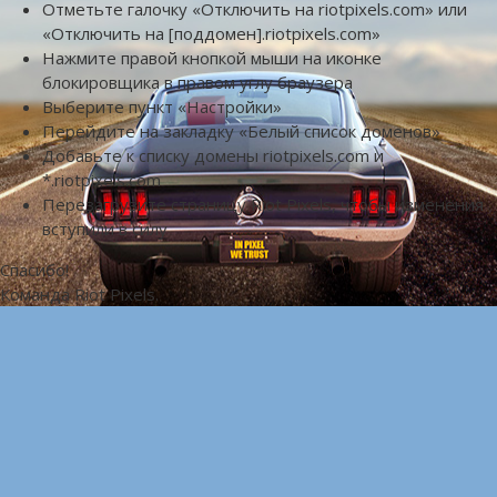
Отметьте галочку «Отключить на riotpixels.com» или
«Отключить на [поддомен].riotpixels.com»
Нажмите правой кнопкой мыши на иконке
блокировщика в правом углу браузера
Выберите пункт «Настройки»
Перейдите на закладку «Белый список доменов»
Добавьте к списку домены riotpixels.com и
*.riotpixels.com
Перезагрузите страницу Riot Pixels, чтобы изменения
вступили в силу
Спасибо!
Команда Riot Pixels.