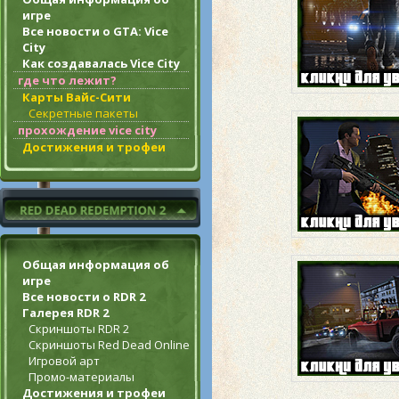
игре
Все новости о GTA: Vice
City
Как создавалась Vice City
где что лежит?
Карты Вайс-Сити
Секретные пакеты
прохождение vice city
Достижения и трофеи
Общая информация об
игре
Все новости о RDR 2
Галерея RDR 2
Скриншоты RDR 2
Скриншоты Red Dead Online
Игровой арт
Промо-материалы
Достижения и трофеи