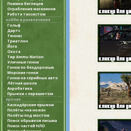
Поимка беглецов
Ограбления магазинов
Работа таксистом
хобби и развлечения
Гольф
Дартс
Теннис
Триатлон
Йога
Охота
Тир Ammu-Nation
Уличные гонки
Гонки по бездорожью
Морские гонки
Гонки на серийных авто
Лётная школа
Аэробатика
Прыжки с парашютом
прочее
Каскадёрские прыжки
Полёты «на ноже»
Полёты под мостом
Поиск обрывков письма
Поиск частей НЛО