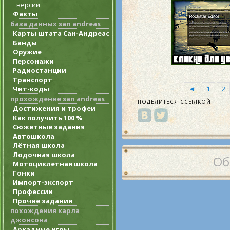
версии
Факты
база данных san andreas
Карты штата Сан-Андреас
Банды
Оружие
Персонажи
Радиостанции
Транспорт
Чит-коды
◄
1
2
прохождение san andreas
ПОДЕЛИТЬСЯ ССЫЛКОЙ:
Достижения и трофеи
Как получить 100 %
Сюжетные задания
Автошкола
Лётная школа
Лодочная школа
Об
Мотоциклетная школа
Гонки
Импорт-экспорт
Профессии
Прочие задания
похождения карла
джонсона
Аркадные игры