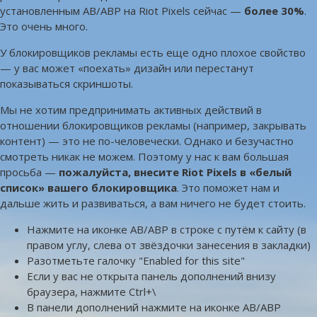
установленным AB/ABP на Riot Pixels сейчас —
более 30%
.
Это очень много.
У блокировщиков рекламы есть еще одно плохое свойство
— у вас может «поехать» дизайн или перестанут
показываться скриншоты.
Мы не хотим предпринимать активных действий в
отношении блокировщиков рекламы (например, закрывать
контент) — это не по-человечески. Однако и безучастно
смотреть никак не можем. Поэтому у нас к вам большая
просьба —
пожалуйста, внесите Riot Pixels в «белый
список» вашего блокировщика
. Это поможет нам и
дальше жить и развиваться, а вам ничего не будет стоить.
Нажмите на иконке AB/ABP в строке с путём к сайту (в
правом углу, слева от звёздочки занесения в закладки)
Разотметьте галочку "Enabled for this site"
Если у вас не открыта панель дополнений внизу
браузера, нажмите Ctrl+\
В панели дополнений нажмите на иконке AB/ABP