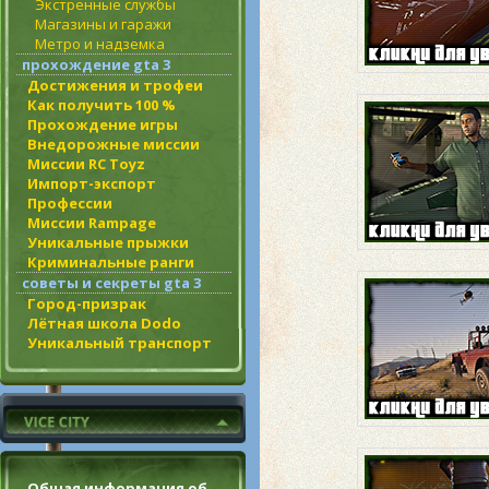
Экстренные службы
Магазины и гаражи
Метро и надземка
прохождение gta 3
Достижения и трофеи
Как получить 100 %
Прохождение игры
Внедорожные миссии
Миссии RC Toyz
Импорт-экспорт
Профессии
Миссии Rampage
Уникальные прыжки
Криминальные ранги
советы и секреты gta 3
Город-призрак
Лётная школа Dodo
Уникальный транспорт
Общая информация об