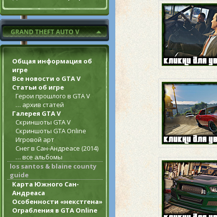
Общая информация об
игре
Все новости о GTA V
Статьи об игре
Герои прошлого в GTA V
… архив статей
Галерея GTA V
Скриншоты GTA V
Скриншоты GTA Online
Игровой арт
Снег в Сан-Андреасе (2014)
… все альбомы
los santos & blaine county
guide
Карта Южного Сан-
Андреаса
Особенности «некстгена»
Ограбления в GTA Online