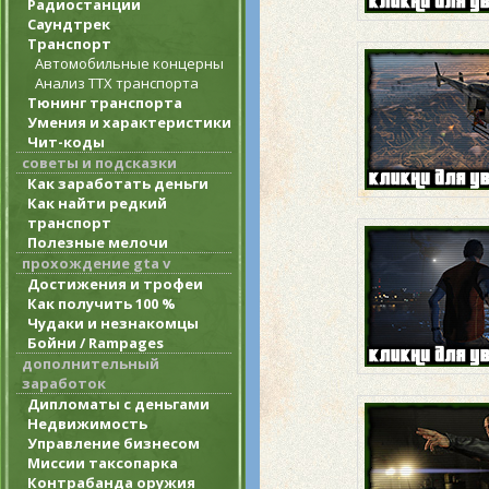
Радиостанции
Саундтрек
Транспорт
Автомобильные концерны
Анализ ТТХ транспорта
Тюнинг транспорта
Умения и характеристики
Чит-коды
советы и подсказки
Как заработать деньги
Как найти редкий
транспорт
Полезные мелочи
прохождение gta v
Достижения и трофеи
Как получить 100 %
Чудаки и незнакомцы
Бойни / Rampages
дополнительный
заработок
Дипломаты с деньгами
Недвижимость
Управление бизнесом
Миссии таксопарка
Контрабанда оружия