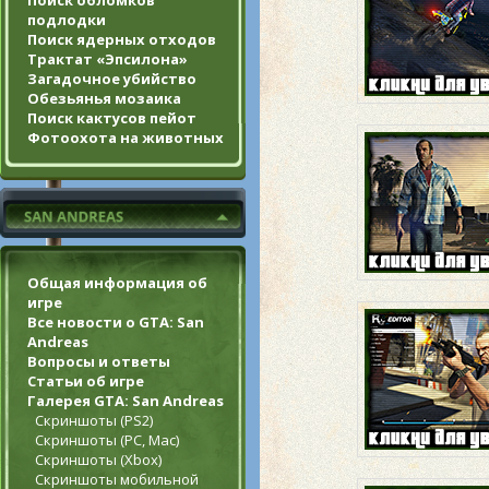
Поиск обломков
подлодки
Поиск ядерных отходов
Трактат «Эпсилона»
Загадочное убийство
Обезьянья мозаика
Поиск кактусов пейот
Фотоохота на животных
Общая информация об
игре
Все новости о GTA: San
Andreas
Вопросы и ответы
Статьи об игре
Галерея GTA: San Andreas
Скриншоты (PS2)
Скриншоты (PC, Mac)
Скриншоты (Xbox)
Скриншоты мобильной