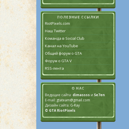
ПОЛЕЗНЫЕ ССЫЛКИ
RiotPixels.com
Наш Twitter
Команда в Social Club
Канал на YouTube
Общий форум о GTA
Форум о GTA V
RSS-лента
О НАС
Ведущие сайта:
dimassss
и
Se7en
E-mail:
gtateam@gmail.com
Дизайн сайта:
G-Ray
© GTA RiotPixels