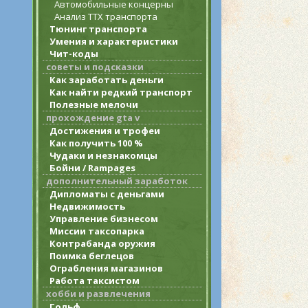
Автомобильные концерны
Анализ ТТХ транспорта
Тюнинг транспорта
Умения и характеристики
Чит-коды
советы и подсказки
Как заработать деньги
Как найти редкий транспорт
Полезные мелочи
прохождение gta v
Достижения и трофеи
Как получить 100 %
Чудаки и незнакомцы
Бойни / Rampages
дополнительный заработок
Дипломаты с деньгами
Недвижимость
Управление бизнесом
Миссии таксопарка
Контрабанда оружия
Поимка беглецов
Ограбления магазинов
Работа таксистом
хобби и развлечения
Гольф