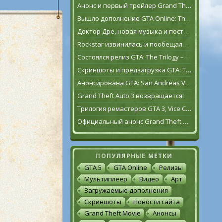
Анонс и первый трейлер Grand Theft Auto VI
Вышло дополнение GTA Online: The Contract
Доктор Дре, новая музыка и постаревший Франклин Клинтон в дополнении GTA Online: The Contract
Rockstar извинилась и пообещала исправить GTA: The Trilogy – The Definitive Edition [обновлено]
Состоялся релиз GTA: The Trilogy – The Definitive Edition
Скриншоты и предзагрузка GTA: The Trilogy – The Definitive Edition
Анонсирована GTA: San Andreas VR для Oculus Quest 2
Grand Theft Auto 3 возвращается!
Трилогия ремастеров GTA 3, Vice City и San Andreas выйдет 11 ноября
Официальный анонс Grand Theft Auto: The Trilogy – The Definitive Edition
ПОПУЛЯРНЫЕ МЕТКИ
GTA 5
GTA Online
Релизы
Мультиплеер
Видео
Арт
Загружаемые дополнения
Скриншоты
Новости сайта
Grand Theft Movie
Анонсы