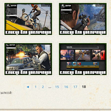
◄
1
2
...
15
16
17
18
СЫЛКОЙ: