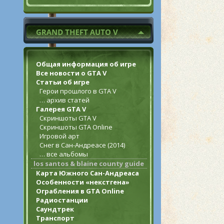
Общая информация об игре
Все новости о GTA V
Статьи об игре
Герои прошлого в GTA V
… архив статей
Галерея GTA V
Скриншоты GTA V
Скриншоты GTA Online
Игровой арт
Снег в Сан-Андреасе (2014)
… все альбомы
los santos & blaine county guide
Карта Южного Сан-Андреаса
Особенности «некстгена»
Ограбления в GTA Online
Радиостанции
Саундтрек
Транспорт