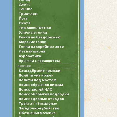
Дартс
Теннис
Триатлон
Йога
Охота
Тир Ammu-Nation
Уличные гонки
Гонки по бездорожью
Морские гонки
Гонки на серийных авто
Лётная школа
Аэробатика
Прыжки с парашютом
прочее
Каскадёрские прыжки
Полёты «на ноже»
Полёты под мостом
Поиск обрывков письма
Поиск частей НЛО
Поиск обломков подлодки
Поиск ядерных отходов
Трактат «Эпсилона»
Загадочное убийство
Обезьянья мозаика