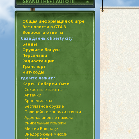
Общая информация об игре
Все новости о GTA 3
Вопросы и ответы
база данных liberty city
Банды
Оружие и бонусы
Персонажи
Радиостанции
Транспорт
Чит-коды
где что лежит?
Карты Либерти-Сити
Секретные пакеты
Аптечки
Бронежилеты
Бесплатное оружие
Полицейские значки-взятки
Адреналиновые пилюли
Уникальные прыжки
Миссии Rampage
Внедорожные миссии