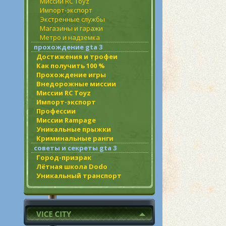
Миссии RC Toyz
Импорт-экспорт
Экстренные службы
Магазины и гаражи
Метро и надземка
прохождение gta 3
Достижения и трофеи
Как получить 100 %
Прохождение игры
Внедорожные миссии
Миссии RC Toyz
Импорт-экспорт
Профессии
Миссии Rampage
Уникальные прыжки
Криминальные ранги
советы и секреты gta 3
Город-призрак
Лётная школа Dodo
Уникальный транспорт