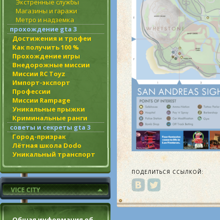
Экстренные службы
Магазины и гаражи
Метро и надземка
прохождение gta 3
Достижения и трофеи
Как получить 100 %
Прохождение игры
Внедорожные миссии
Миссии RC Toyz
Импорт-экспорт
Профессии
Миссии Rampage
Уникальные прыжки
Криминальные ранги
советы и секреты gta 3
Город-призрак
Лётная школа Dodo
Уникальный транспорт
ПОДЕЛИТЬСЯ ССЫЛКОЙ:
Общая информация об