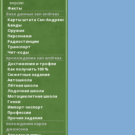
версии
Факты
база данных san andreas
Карты штата Сан-Андреас
Банды
Оружие
Персонажи
Радиостанции
Транспорт
Чит-коды
прохождение san andreas
Достижения и трофеи
Как получить 100 %
Сюжетные задания
Автошкола
Лётная школа
Лодочная школа
Мотоциклетная школа
Гонки
Импорт-экспорт
Профессии
Прочие задания
похождения карла
джонсона
Аркадные игры