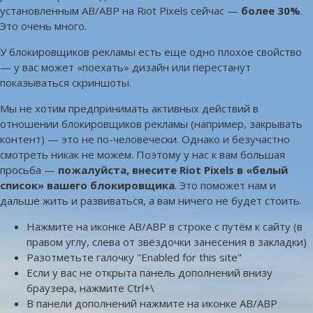
установленным AB/ABP на Riot Pixels сейчас —
более 30%
.
Это очень много.
У блокировщиков рекламы есть еще одно плохое свойство
— у вас может «поехать» дизайн или перестанут
показываться скриншоты.
Мы не хотим предпринимать активных действий в
отношении блокировщиков рекламы (например, закрывать
контент) — это не по-человечески. Однако и безучастно
смотреть никак не можем. Поэтому у нас к вам большая
просьба —
пожалуйста, внесите Riot Pixels в «белый
список» вашего блокировщика
. Это поможет нам и
дальше жить и развиваться, а вам ничего не будет стоить.
Нажмите на иконке AB/ABP в строке с путём к сайту (в
правом углу, слева от звёздочки занесения в закладки)
Разотметьте галочку "Enabled for this site"
Если у вас не открыта панель дополнений внизу
браузера, нажмите Ctrl+\
В панели дополнений нажмите на иконке AB/ABP