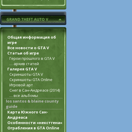
Общая информация об
игре
Все новости о GTA V
Статьи об игре
Герои прошлого в GTA V
… архив статей
Галерея GTA V
Скриншоты GTA V
Скриншоты GTA Online
Игровой арт
Снег в Сан-Андреасе (2014)
… все альбомы
los santos & blaine county
guide
Карта Южного Сан-
Андреаса
Особенности «некстгена»
Ограбления в GTA Online