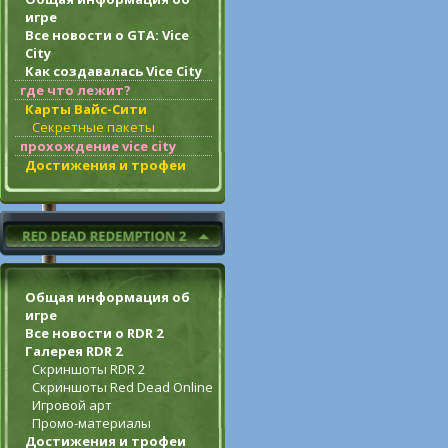
игре
Все новости о GTA: Vice
City
Как создавалась Vice City
где что лежит?
Карты Вайс-Сити
Секретные пакеты
прохождение vice city
Достижения и трофеи
Общая информация об
игре
Все новости о RDR 2
Галерея RDR 2
Скриншоты RDR 2
Скриншоты Red Dead Online
Игровой арт
Промо-материалы
Достижения и трофеи