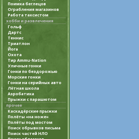
Поимка беглецов
Ограбления магазинов
Работа таксистом
хобби и развлечения
Гольф
Дартс
Теннис
Триатлон
Йога
Охота
Тир Ammu-Nation
Уличные гонки
Гонки по бездорожью
Морские гонки
Гонки на серийных авто
Лётная школа
Аэробатика
Прыжки с парашютом
прочее
Каскадёрские прыжки
Полёты «на ноже»
Полёты под мостом
Поиск обрывков письма
Поиск частей НЛО