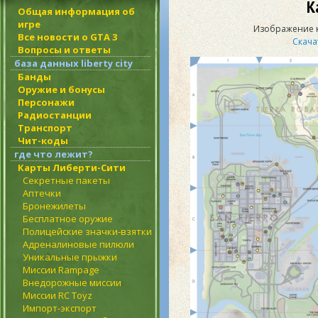
К
Общая информация об
игре
Изображение к
Все новости о GTA 3
Скача
Вопросы и ответы
база данных liberty city
Банды
Оружие и бонусы
Персонажи
Радиостанции
Транспорт
Чит-коды
где что лежит?
Карты Либерти-Сити
Секретные пакеты
Аптечки
Бронежилеты
Бесплатное оружие
Полицейские значки-взятки
Адреналиновые пилюли
Уникальные прыжки
Миссии Rampage
Внедорожные миссии
Миссии RC Toyz
Импорт-экспорт