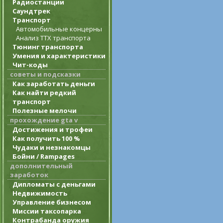
Радиостанции
Саундтрек
Транспорт
Автомобильные концерны
Анализ ТТХ транспорта
Тюнинг транспорта
Умения и характеристики
Чит-коды
советы и подсказки
Как заработать деньги
Как найти редкий
транспорт
Полезные мелочи
прохождение gta v
Достижения и трофеи
Как получить 100 %
Чудаки и незнакомцы
Бойни / Rampages
дополнительный
заработок
Дипломаты с деньгами
Недвижимость
Управление бизнесом
Миссии таксопарка
Контрабанда оружия