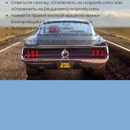
Отметьте галочку «Отключить на riotpixels.com» или
«Отключить на [поддомен].riotpixels.com»
Нажмите правой кнопкой мыши на иконке
блокировщика в правом углу браузера
Выберите пункт «Настройки»
Перейдите на закладку «Белый список доменов»
Добавьте к списку домены riotpixels.com и
*.riotpixels.com
Перезагрузите страницу Riot Pixels, чтобы изменения
вступили в силу
Спасибо!
Команда Riot Pixels.