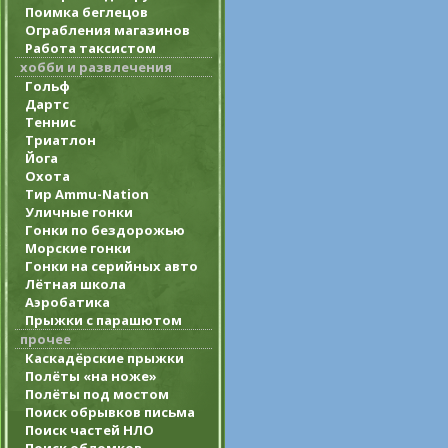
Поимка беглецов
Ограбления магазинов
Работа таксистом
хобби и развлечения
Гольф
Дартс
Теннис
Триатлон
Йога
Охота
Тир Ammu-Nation
Уличные гонки
Гонки по бездорожью
Морские гонки
Гонки на серийных авто
Лётная школа
Аэробатика
Прыжки с парашютом
прочее
Каскадёрские прыжки
Полёты «на ноже»
Полёты под мостом
Поиск обрывков письма
Поиск частей НЛО