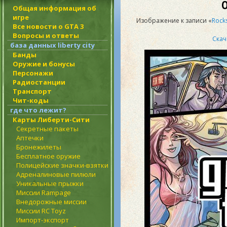
О
Общая информация об
игре
Изображение к записи «
Rock
Все новости о GTA 3
Вопросы и ответы
Скач
база данных liberty city
Банды
Оружие и бонусы
Персонажи
Радиостанции
Транспорт
Чит-коды
где что лежит?
Карты Либерти-Сити
Секретные пакеты
Аптечки
Бронежилеты
Бесплатное оружие
Полицейские значки-взятки
Адреналиновые пилюли
Уникальные прыжки
Миссии Rampage
Внедорожные миссии
Миссии RC Toyz
Импорт-экспорт