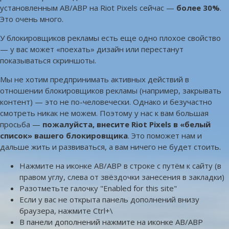
установленным AB/ABP на Riot Pixels сейчас —
более 30%
.
Это очень много.
У блокировщиков рекламы есть еще одно плохое свойство
— у вас может «поехать» дизайн или перестанут
показываться скриншоты.
Мы не хотим предпринимать активных действий в
отношении блокировщиков рекламы (например, закрывать
контент) — это не по-человечески. Однако и безучастно
смотреть никак не можем. Поэтому у нас к вам большая
просьба —
пожалуйста, внесите Riot Pixels в «белый
список» вашего блокировщика
. Это поможет нам и
дальше жить и развиваться, а вам ничего не будет стоить.
Нажмите на иконке AB/ABP в строке с путём к сайту (в
правом углу, слева от звёздочки занесения в закладки)
Разотметьте галочку "Enabled for this site"
Если у вас не открыта панель дополнений внизу
браузера, нажмите Ctrl+\
В панели дополнений нажмите на иконке AB/ABP