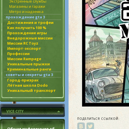
Экстренные службы
Магазины и гаражи
Метро и надземка
прохождение gta 3
Достижения и трофеи
Как получить 100 %
Прохождение игры
Внедорожные миссии
Миссии RC Toyz
Импорт-экспорт
Профессии
Миссии Rampage
Уникальные прыжки
Криминальные ранги
советы и секреты gta 3
Город-призрак
Лётная школа Dodo
Уникальный транспорт
ПОДЕЛИТЬСЯ ССЫЛКОЙ:
Общая информация об