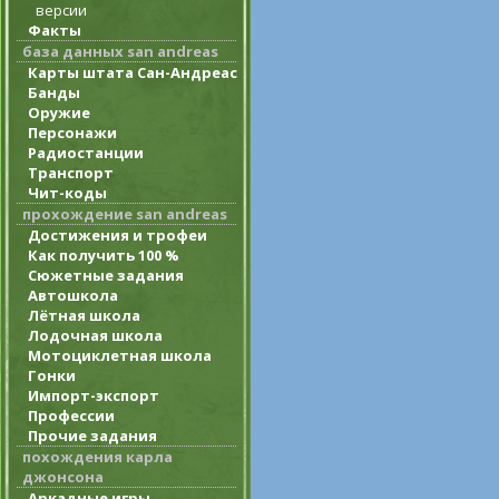
версии
Факты
база данных san andreas
Карты штата Сан-Андреас
Банды
Оружие
Персонажи
Радиостанции
Транспорт
Чит-коды
прохождение san andreas
Достижения и трофеи
Как получить 100 %
Сюжетные задания
Автошкола
Лётная школа
Лодочная школа
Мотоциклетная школа
Гонки
Импорт-экспорт
Профессии
Прочие задания
похождения карла
джонсона
Аркадные игры