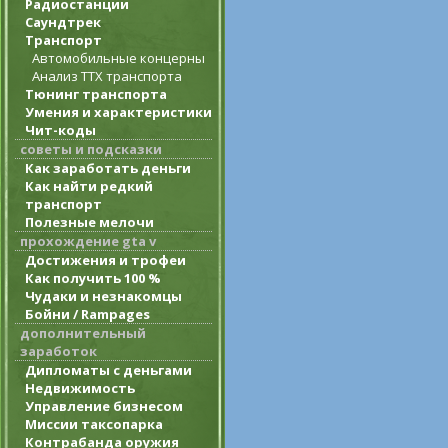
Радиостанции
Саундтрек
Транспорт
Автомобильные концерны
Анализ ТТХ транспорта
Тюнинг транспорта
Умения и характеристики
Чит-коды
советы и подсказки
Как заработать деньги
Как найти редкий
транспорт
Полезные мелочи
прохождение gta v
Достижения и трофеи
Как получить 100 %
Чудаки и незнакомцы
Бойни / Rampages
дополнительный
заработок
Дипломаты с деньгами
Недвижимость
Управление бизнесом
Миссии таксопарка
Контрабанда оружия