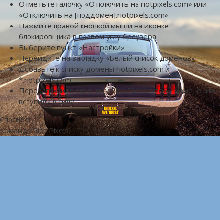
Отметьте галочку «Отключить на riotpixels.com» или
«Отключить на [поддомен].riotpixels.com»
Нажмите правой кнопкой мыши на иконке
блокировщика в правом углу браузера
Выберите пункт «Настройки»
Перейдите на закладку «Белый список доменов»
Добавьте к списку домены riotpixels.com и
*.riotpixels.com
Перезагрузите страницу Riot Pixels, чтобы изменения
вступили в силу
Спасибо!
Команда Riot Pixels.