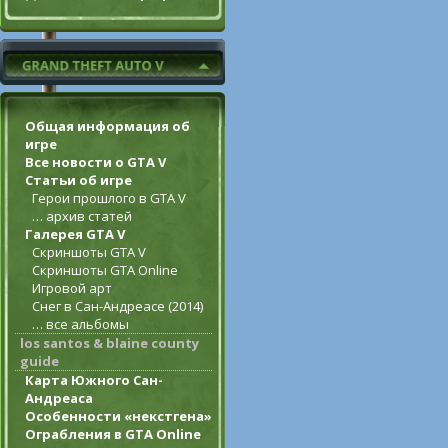
Общая информация об
игре
Все новости о GTA V
Статьи об игре
Герои прошлого в GTA V
… архив статей
Галерея GTA V
Скриншоты GTA V
Скриншоты GTA Online
Игровой арт
Снег в Сан-Андреасе (2014)
… все альбомы
los santos & blaine county
guide
Карта Южного Сан-
Андреаса
Особенности «некстгена»
Ограбления в GTA Online