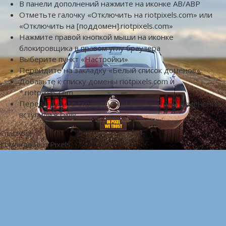
В панели дополнений нажмите на иконке AB/ABP
Отметьте галочку «Отключить на riotpixels.com» или
«Отключить на [поддомен].riotpixels.com»
Нажмите правой кнопкой мыши на иконке
блокировщика в правом углу браузера
Выберите пункт «Настройки»
Перейдите на закладку «Белый список доменов»
Добавьте к списку домены riotpixels.com и
*.riotpixels.com
Перезагрузите страницу Riot Pixels, чтобы изменения
вступили в силу
Спасибо!
Команда Riot Pixels.