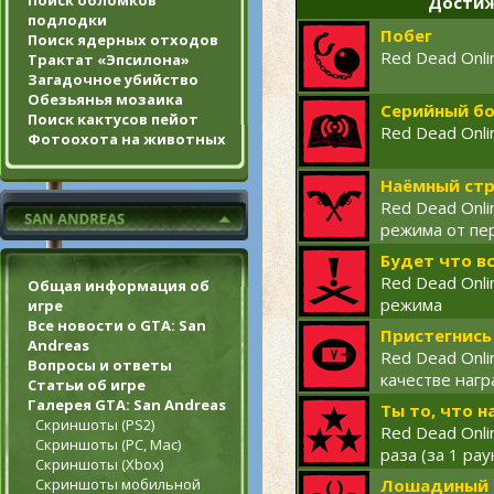
Поиск обломков
Достиж
подлодки
Побег
Поиск ядерных отходов
Red Dead Onli
Трактат «Эпсилона»
Загадочное убийство
Обезьянья мозаика
Серийный б
Поиск кактусов пейот
Red Dead Onli
Фотоохота на животных
Наёмный ст
Red Dead Onli
режима от пе
Будет что в
Red Dead Onli
Общая информация об
режима
игре
Все новости о GTA: San
Пристегнись
Andreas
Red Dead Onli
Вопросы и ответы
качестве наг
Статьи об игре
Галерея GTA: San Andreas
Ты то, что н
Скриншоты (PS2)
Red Dead Onli
Скриншоты (PC, Mac)
раза (за 1 ра
Скриншоты (Xbox)
Скриншоты мобильной
Лошадиный 