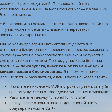
различных рекламодателей. Пользователей же с
установленным AB/ABP на Riot Pixels сейчас —
более 30%
.
Это очень много.
У блокировщиков рекламы есть еще одно плохое свойство
— у вас может «поехать» дизайн или перестанут
показываться скриншоты.
Мы не хотим предпринимать активных действий в
отношении блокировщиков рекламы (например, закрывать
контент) — это не по-человечески. Однако и безучастно
смотреть никак не можем. Поэтому у нас к вам большая
просьба —
пожалуйста, внесите Riot Pixels в «белый
список» вашего блокировщика
. Это поможет нам и
дальше жить и развиваться, а вам ничего не будет стоить.
Нажмите на иконке AB/ABP в строке с путём к сайту (в
правом углу, слева от звёздочки занесения в закладки)
Разотметьте галочку "Enabled for this site"
Если у вас не открыта панель дополнений внизу
браузера, нажмите Ctrl+\