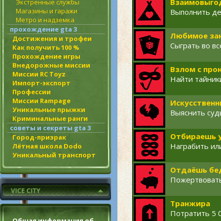
Взаимовыго
Экстренные службы
Магазины и гаражи
Выполнить де
Метро и надземка
прохождение gta 3
Любимое за
Достижения и трофеи
Сыграть во в
Как получить 100 %
Прохождение игры
Внедорожные миссии
Взлом с про
Миссии RC Toyz
Найти тайник
Импорт-экспорт
Профессии
Миссии Rampage
Искусственн
Уникальные прыжки
Выяснить суд
Криминальные ранги
советы и секреты gta 3
Отбираешь у
Город-призрак
Награбить ил
Лётная школа Dodo
Уникальный транспорт
Отдаёшь бе
Пожертвовать
Транжира
Потратить 5 0
Общая информация об