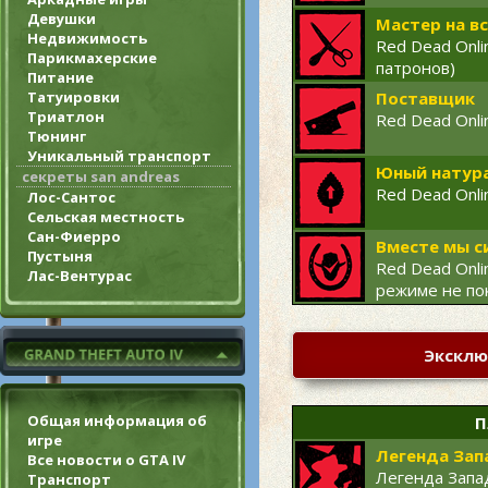
Девушки
Мастер на вс
Недвижимость
Red Dead Onli
Парикмахерские
патронов)
Питание
Татуировки
Поставщик
Триатлон
Red Dead Onli
Тюнинг
Уникальный транспорт
Юный натур
секреты san andreas
Red Dead Onli
Лос-Сантос
Сельская местность
Сан-Фиерро
Вместе мы с
Пустыня
Red Dead Onli
Лас-Вентурас
режиме не по
Эксклю
Общая информация об
П
игре
Легенда Зап
Все новости о GTA IV
Легенда Запа
Транспорт