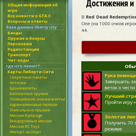
Достижения и 
Общая информация об
игре
Все новости о GTA 3
В
Red Dead Redemptio
Вопросы и ответы
One (на 1000 очков игрок
база данных liberty city
44.
Банды
Оружие и бонусы
Персонажи
Радиостанции
Транспорт
Чит-коды
где что лежит?
Обы
Карты Либерти-Сити
Рука помощ
Секретные пакеты
Завершить за
Аптечки
веток о чести
Бронежилеты
Бесплатное оружие
Лучший стре
Полицейские значки-взятки
Пройти игру 
Адреналиновые пилюли
Уникальные прыжки
Миссии Rampage
Золотая ли
Внедорожные миссии
Получить 70 
Миссии RC Toyz
режиме
Импорт-экспорт