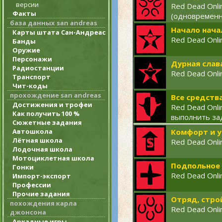
версии
Red Dead Onli
Факты
(одновременн
база данных san andreas
Начало нача
Карты штата Сан-Андреас
Red Dead Onli
Банды
Оружие
Персонажи
Дурная слав
Радиостанции
Red Dead Onli
Транспорт
Чит-коды
прохождение san andreas
Все средств
Достижения и трофеи
Red Dead Onl
Как получить 100 %
выполнить за
Сюжетные задания
Автошкола
Комфорт и 
Лётная школа
Red Dead Onli
Лодочная школа
Мотоциклетная школа
Подпольное
Гонки
Red Dead Onli
Импорт-экспорт
Профессии
Прочие задания
Отряд, стро
похождения карла
Red Dead Onli
джонсона
Аркадные игры