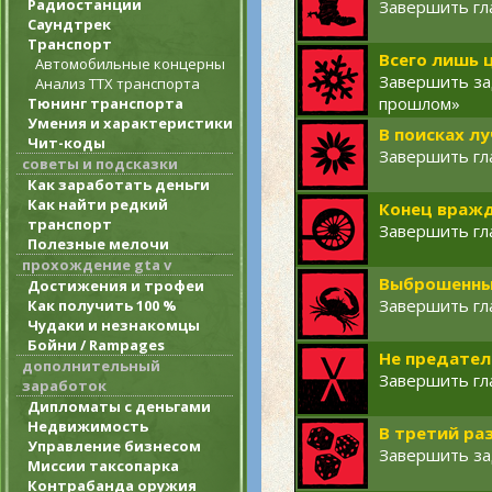
Радиостанции
Завершить гл
Саундтрек
Транспорт
Всего лишь 
Автомобильные концерны
Завершить за
Анализ ТТХ транспорта
прошлом»
Тюнинг транспорта
Умения и характеристики
В поисках л
Чит-коды
Завершить гл
советы и подсказки
Как заработать деньги
Как найти редкий
Конец враж
транспорт
Завершить гл
Полезные мелочи
прохождение gta v
Выброшенные
Достижения и трофеи
Завершить гл
Как получить 100 %
Чудаки и незнакомцы
Бойни / Rampages
Не предател
дополнительный
Завершить гл
заработок
Дипломаты с деньгами
Недвижимость
В третий ра
Управление бизнесом
Завершить за
Миссии таксопарка
Контрабанда оружия