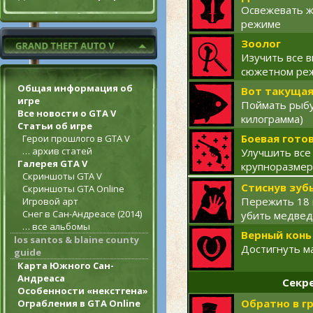
Освежевать ж
режиме
Зоолог
Изучить все 
сюжетном ре
Общая информация об
Вот такущая
игре
Поймать рыбу
Все новости о GTA V
килограмма)
Статьи об игре
Боевая гото
Герои прошлого в GTA V
… архив статей
Улучшить все
Галерея GTA V
крупноразмер
Скриншоты GTA V
Стиснув зуб
Скриншоты GTA Online
Пережить 18 
Игровой арт
Снег в Сан-Андреасе (2014)
убить медвед
… все альбомы
Верный конь
los santos & blaine county
Достигнуть м
guide
Карта Южного Сан-
Андреаса
Секр
Особенности «некстгена»
Обратно в г
Ограбления в GTA Online