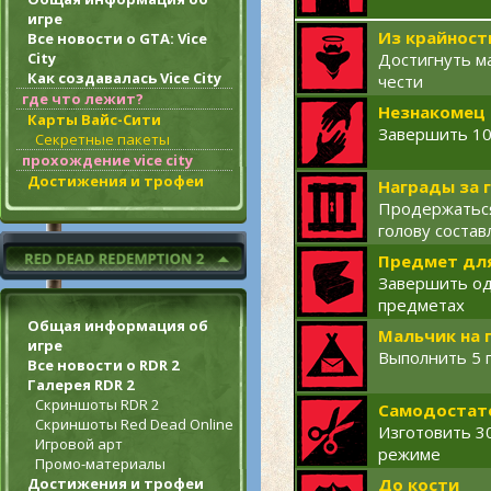
игре
Из крайност
Все новости о GTA: Vice
City
Достигнуть м
Как создавалась Vice City
чести
где что лежит?
Незнакомец 
Карты Вайс-Сити
Завершить 10
Секретные пакеты
прохождение vice city
Достижения и трофеи
Награды за 
Продержаться 
голову состав
Предмет дл
Завершить од
предметах
Общая информация об
Мальчик на 
игре
Выполнить 5 п
Все новости о RDR 2
Галерея RDR 2
Скриншоты RDR 2
Самодостат
Скриншоты Red Dead Online
Изготовить 3
Игровой арт
режиме
Промо-материалы
До кости
Достижения и трофеи