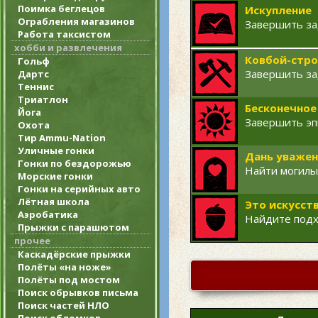
Поимка беглецов
Искупление
Ограбления магазинов
Завершить за
Работа таксистом
хобби и развлечения
Ковбой-стр
Гольф
Завершить за
Дартс
Теннис
Триатлон
Бесконечное
Йога
Завершить эп
Охота
Тир Ammu-Nation
Уличные гонки
Дань уважен
Гонки по бездорожью
Найти могилы
Морские гонки
Гонки на серийных авто
Лётная школа
Это искусст
Аэробатика
Найдите подх
Прыжки с парашютом
прочее
Каскадёрские прыжки
Полёты «на ноже»
Полёты под мостом
Поиск обрывков письма
Поиск частей НЛО