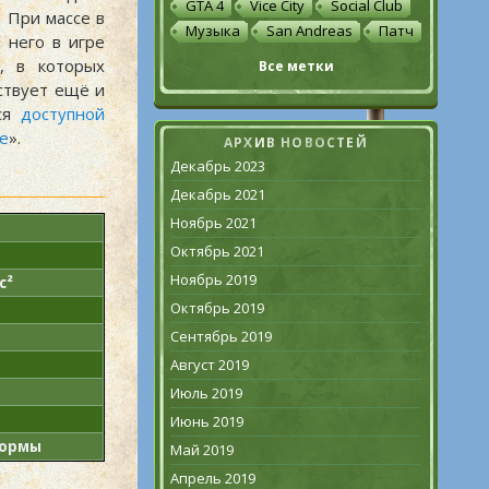
GTA 4
Vice City
Social Club
. При массе в
Музыка
San Andreas
Патч
 него в игре
, в которых
Все метки
ствует ещё и
тся
доступной
ge
».
АРХИВ НОВОСТЕЙ
Декабрь 2023
Декабрь 2021
Ноябрь 2021
Октябрь 2021
Ноябрь 2019
с²
Октябрь 2019
Сентябрь 2019
Август 2019
Июль 2019
Июнь 2019
нормы
Май 2019
Апрель 2019