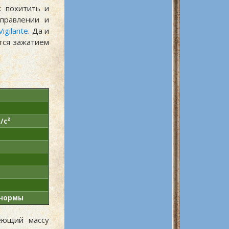
: похитить и
правлении и
igilante
. Да и
тся зажатием
/с²
 нормы
еющий массу