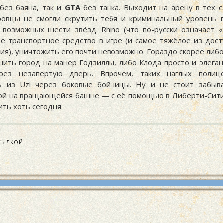
 без баяна, так и
GTA
без танка. Выходит на арену в тех с
овцы не смогли скрутить тебя и криминальный уровень 
 возможных шести звёзд. Rhino (что по-русски означает 
ое транспортное средство в игре (и самое тяжёлое из дост
ия), уничтожить его почти невозможно. Гораздо скорее либ
шить город на манер Годзиллы, либо Клода просто и элега
рез незапертую дверь. Впрочем, таких наглых полице
ь из Uzi через боковые бойницы. Ну и не стоит забыв
ой на вращающейся башне — с её помощью в Либерти-Сити
ть хоть сегодня.
СЫЛКОЙ: