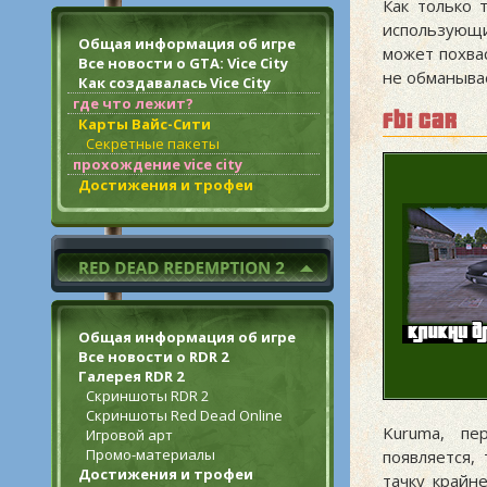
Как только 
использующ
Общая информация об игре
может похва
Все новости о GTA: Vice City
не обманыва
Как создавалась Vice City
где что лежит?
fbi car
Карты Вайс-Сити
Секретные пакеты
прохождение vice city
Достижения и трофеи
Общая информация об игре
Все новости о RDR 2
Галерея RDR 2
Скриншоты RDR 2
Скриншоты Red Dead Online
Kuruma, пе
Игровой арт
Промо-материалы
появляется,
Достижения и трофеи
тачку крайн