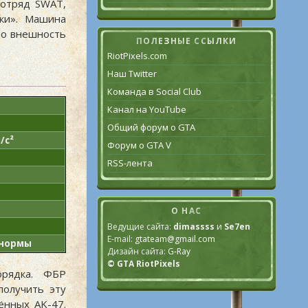
 отряд SWAT,
ки». Машина
 то внешность
ПОЛЕЗНЫЕ ССЫЛКИ
RiotPixels.com
Наш Twitter
Команда в Social Club
Канал на YouTube
Общий форум о GTA
/с²
Форум о GTA V
RSS-лента
О НАС
Ведущие сайта:
dimassss
и
Se7en
E-mail:
gtateam@gmail.com
 нормы
Дизайн сайта:
G-Ray
© GTA RiotPixels
орядка. ФБР
получить эту
ённых AK-47.