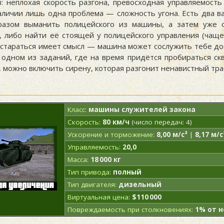
: неплохая скорость разгона, превосходная управляемость
наличии лишь одна проблема — сложность угона. Есть два в
разом выманить полицейского из машины, а затем уже 
, либо найти её стоящей у полицейского управления (чаще
остараться имеет смысл — машина может сослужить тебе до
 одном из заданий, где на время придётся пробираться ск
 можно включить сирену, которая разгонит ненавистный тра
Класс
:
машины служителей закона
Скорость
:
80 км/ч
(число передач: 4)
Ускорение и торможение
:
8,00 м/с²
|
8,17 м/с
Управляемость
:
20,0
Масса
:
18 000 кг
Тип привода
:
полный
Тип двигателя
:
дизельный
Виртуальная цена
:
$110 000
Повреждаемость при столкновениях
:
1% от 