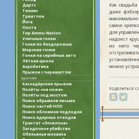
Как свадьба
Дартс
Теннис
даже фэбээр
Триатлон
максимально
Йога
самое крепк
Охота
для управлен
Тир Ammu-Nation
Уличные гонки
надоест кру
Гонки по бездорожью
из него че
Морские гонки
отстреливат
Гонки на серийных авто
установленн
Лётная школа
можно устрои
Аэробатика
Прыжки с парашютом
прочее
Каскадёрские прыжки
Полёты «на ноже»
ПОДЕЛИТЬСЯ С
Полёты под мостом
Поиск обрывков письма
Поиск частей НЛО
Поиск обломков подлодки
Поиск ядерных отходов
Трактат «Эпсилона»
Загадочное убийство
Обезьянья мозаика