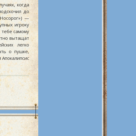
лучаях, когда
подскочил до
«Носорог») —
упных игроку
о тебе самому
нтно вытащат
йских легко
ать о пушке,
 Апокалипсис