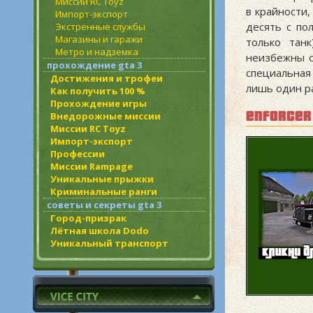
Миссии RC Toyz
в крайности,
Импорт-экспорт
десять с по
Экстренные службы
Магазины и гаражи
только тан
Метро и надземка
неизбежны с
прохождение gta 3
специальная
Достижения и трофеи
лишь один р
Как получить 100 %
Прохождение игры
enforcer
Внедорожные миссии
Миссии RC Toyz
Импорт-экспорт
Профессии
Миссии Rampage
Уникальные прыжки
Криминальные ранги
советы и секреты gta 3
Город-призрак
Лётная школа Dodo
Уникальный транспорт