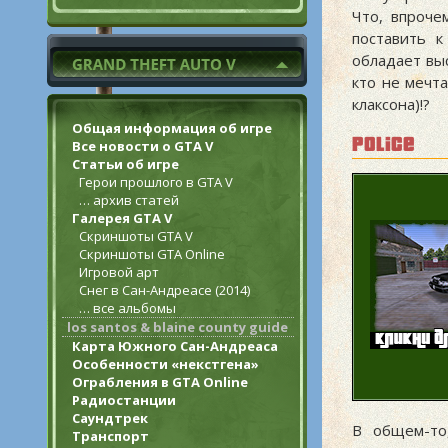
Что, впроче
поставить 
обладает вы
кто не мечт
клаксона)!?
Общая информация об игре
police
Все новости о GTA V
Статьи об игре
Герои прошлого в GTA V
… архив статей
Галерея GTA V
Скриншоты GTA V
Скриншоты GTA Online
Игровой арт
Снег в Сан-Андреасе (2014)
… все альбомы
los santos & blaine county guide
Карта Южного Сан-Андреаса
Особенности «некстгена»
Ограбления в GTA Online
Радиостанции
Саундтрек
В общем-то
Транспорт