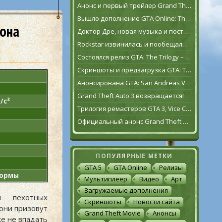
Анонс и первый трейлер Grand Theft Auto VI
Вышло дополнение GTA Online: The Contract
кона
Доктор Дре, новая музыка и постаревший Франклин Клинтон в дополнении GTA Online: The Contract
Rockstar извинилась и пообещала исправить GTA: The Trilogy – The Definitive Edition [обновлено]
Состоялся релиз GTA: The Trilogy – The Definitive Edition
Скриншоты и предзагрузка GTA: The Trilogy – The Definitive Edition
Анонсирована GTA: San Andreas VR для Oculus Quest 2
Grand Theft Auto 3 возвращается!
/с²
Трилогия ремастеров GTA 3, Vice City и San Andreas выйдет 11 ноября
Официальный анонс Grand Theft Auto: The Trilogy – The Definitive Edition
ПОПУЛЯРНЫЕ МЕТКИ
GTA 5
GTA Online
Релизы
нормы
Мультиплеер
Видео
Арт
Загружаемые дополнения
и пехотных
Скриншоты
Новости сайта
 они призовут
Grand Theft Movie
Анонсы
же не впадать