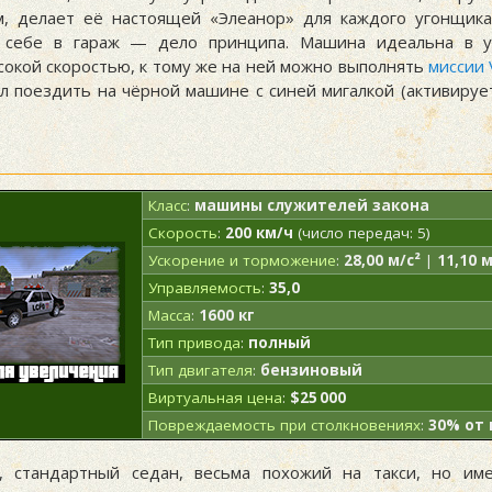
м, делает её настоящей «Элеанор» для каждого угонщика
к себе в гараж — дело принципа. Машина идеальна в у
сокой скоростью, к тому же на ней можно выполнять
миссии V
ал поездить на чёрной машине с синей мигалкой (активируе
Класс
:
машины служителей закона
Скорость
:
200 км/ч
(число передач: 5)
Ускорение и торможение
:
28,00 м/с²
|
11,10 м
Управляемость
:
35,0
Масса
:
1600 кг
Тип привода
:
полный
Тип двигателя
:
бензиновый
Виртуальная цена
:
$25 000
Повреждаемость при столкновениях
:
30% от
, стандартный седан, весьма похожий на такси, но им