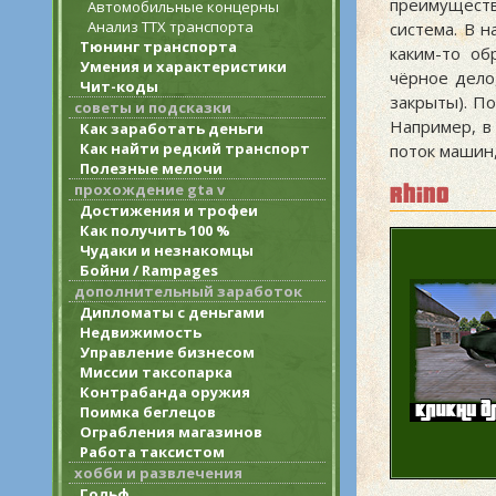
преимуществ
Автомобильные концерны
Анализ ТТХ транспорта
система. В 
Тюнинг транспорта
каким-то об
Умения и характеристики
чёрное дело
Чит-коды
закрыты). П
советы и подсказки
Например, в
Как заработать деньги
Как найти редкий транспорт
поток машин,
Полезные мелочи
прохождение gta v
rhino
Достижения и трофеи
Как получить 100 %
Чудаки и незнакомцы
Бойни / Rampages
дополнительный заработок
Дипломаты с деньгами
Недвижимость
Управление бизнесом
Миссии таксопарка
Контрабанда оружия
Поимка беглецов
Ограбления магазинов
Работа таксистом
хобби и развлечения
Гольф