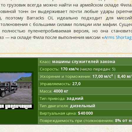
 то грузовик всегда можно найти на армейском складе Фила
ловиной тонн он выдерживает почти любые удары (крепче
к), поэтому Barracks OL идеально подходит для миссий
толкновения с большими силами полиции или мафии. Суще
 полностью пуленепробиваемая версия, но она станови
аз — на складе Фила после выполнения миссии «
Arms Shorta
Класс
:
машины служителей закона
Скорость
:
170 км/ч
(число передач: 5)
Ускорение и торможение
:
17,00 м/с²
|
8,40 м/
Управляемость
:
27,0
Масса
:
4000 кг
Тип привода
:
задний
Тип двигателя
:
дизельный
Виртуальная цена
:
$40 000
Повреждаемость при столкновениях
:
8% от 