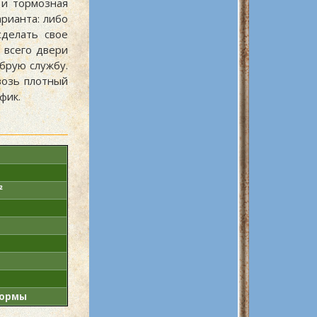
 и тормозная
арианта: либо
сделать свое
 всего двери
брую службу.
возь плотный
фик.
²
нормы