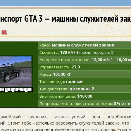
нспорт GTA 3 — машины служителей за
 ol
Класс
:
машины служителей закона
Скорость
:
180 км/ч
(число передач: 5)
Ускорение и торможение
:
12,00 м/с²
|
10,00 м
Управляемость
:
27,0
Масса
:
10 500 кг
Тип привода
:
полный
Тип двигателя
:
дизельный
Виртуальная цена
:
$10 000
Повреждаемость при столкновениях
:
5% от 
рмейский грузовик, используемый для переброск
й. Стоит тебе настолько разозлить служителей закона, что
рмию, и эти машины непременно появятся на дорогах. Если 