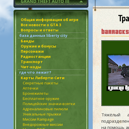
Тра
Общая информация об игре
Все новости о GTA 3
Вопросы и ответы
barracks
база данных liberty city
Банды
Оружие и бонусы
Персонажи
Радиостанции
Транспорт
Чит-коды
где что лежит?
Карты Либерти-Сити
Секретные пакеты
Аптечки
Бронежилеты
Бесплатное оружие
Полицейские значки-взятки
Адреналиновые пилюли
Уникальные прыжки
Тяжёлый а
Миссии Rampage
подразделени
Внедорожные миссии
на помощь а