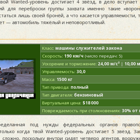
твой Wanted-уровень достигает 4 звёзд, в дело вступает
ий для переброски группы захвата именно такие «ворон
статься лишь своей бронёй, а что касается управляемости,
ет — автомобиль тяжёлый и неповоротливый.
Класс
:
машины служителей закона
Скорость
:
190 км/ч
(число передач: 5)
Ускорение и торможение
:
24,00 м/с²
|
10,00 м
Управляемость
:
30,0
Масса
:
1500 кг
Тип привода
:
полный
Тип двигателя
:
бензиновый
Виртуальная цена
:
$18 000
Повреждаемость при столкновениях
:
30% от
ределанная под нужды федеральных органов правоп
 только когда твой Wanted-уровень достигает 5 звёзд. За
е сложно, поскольку внутри сидят четверо агентов, вооруж