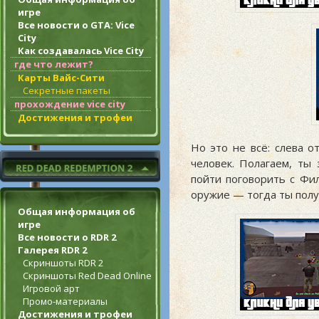
игре
Все новости о GTA: Vice
City
Как создавалась Vice City
где что лежит?
Карты Вайс-Сити
Секретные пакеты
прохождение vice city
Достижения и трофеи
Но это не всё: слева о
человек. Полагаем, ты
пойти поговорить с Фи
оружие — тогда ты полу
Общая информация об
игре
Все новости о RDR 2
Галерея RDR 2
Скриншоты RDR 2
Скриншоты Red Dead Online
Игровой арт
Промо-материалы
Достижения и трофеи