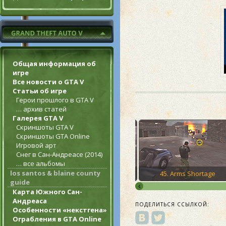
Общая информация об
игре
Все новости о GTA V
Статьи об игре
Герои прошлого в GTA V
… архив статей
Галерея GTA V
Скриншоты GTA V
Скриншоты GTA Online
Игровой арт
Снег в Сан-Андреасе (2014)
… все альбомы
los santos & blaine county
Down
44. Silence the Sneak
45. Arms Shortage
guide
Карта Южного Сан-
Андреаса
ПОДЕЛИТЬСЯ ССЫЛКОЙ:
Особенности «некстгена»
Ограбления в GTA Online