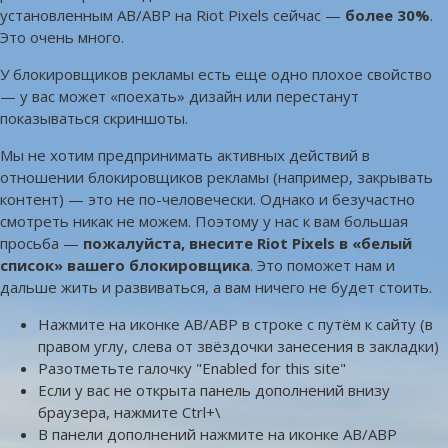
установленным AB/ABP на Riot Pixels сейчас —
более 30%
.
Это очень много.
У блокировщиков рекламы есть еще одно плохое свойство
— у вас может «поехать» дизайн или перестанут
показываться скриншоты.
Мы не хотим предпринимать активных действий в
отношении блокировщиков рекламы (например, закрывать
контент) — это не по-человечески. Однако и безучастно
смотреть никак не можем. Поэтому у нас к вам большая
просьба —
пожалуйста, внесите Riot Pixels в «белый
список» вашего блокировщика
. Это поможет нам и
дальше жить и развиваться, а вам ничего не будет стоить.
Нажмите на иконке AB/ABP в строке с путём к сайту (в
правом углу, слева от звёздочки занесения в закладки)
Разотметьте галочку "Enabled for this site"
Если у вас не открыта панель дополнений внизу
браузера, нажмите Ctrl+\
В панели дополнений нажмите на иконке AB/ABP