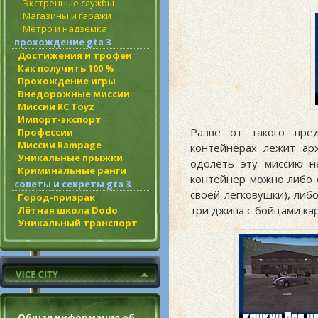
Экстренные службы
Магазины и гаражи
Метро и надземка
прохождение gta 3
Достижения и трофеи
Как получить 100 %
Прохождение игры
Внедорожные миссии
Миссии RC Toyz
Импорт-экспорт
Разве от такого пре
Профессии
Миссии Rampage
контейнерах лежит ар
Уникальные прыжки
одолеть эту миссию н
Криминальные ранги
контейнер можно либо с
советы и секреты gta 3
своей легковушки), либ
Город-призрак
три джипа с бойцами кар
Лётная школа Dodo
Уникальный транспорт
Общая информация об