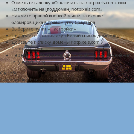
Отметьте галочку «Отключить на riotpixels.com» или
«Отключить на [поддомен].riotpixels.com»
Нажмите правой кнопкой мыши на иконке
блокировщика в правом углу браузера
Выберите пункт «Настройки»
Перейдите на закладку «Белый список доменов»
Добавьте к списку домены riotpixels.com и
*.riotpixels.com
Перезагрузите страницу Riot Pixels, чтобы изменения
вступили в силу
Спасибо!
Команда Riot Pixels.