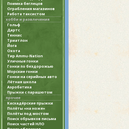
Поимка беглецов
Ограбления магазинов
Работа таксистом
хобби и развлечения
Гольф
Дартс
Теннис
Триатлон
Йога
Охота
Тир Ammu-Nation
Уличные гонки
Гонки по бездорожью
Морские гонки
Гонки на серийных авто
Лётная школа
Аэробатика
Прыжки с парашютом
прочее
Каскадёрские прыжки
Полёты «на ноже»
Полёты под мостом
Поиск обрывков письма
Поиск частей НЛО