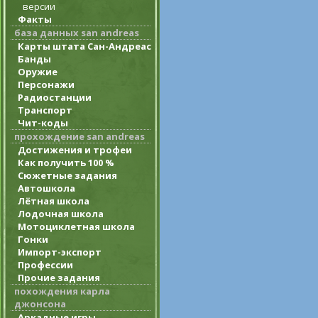
версии
Факты
база данных san andreas
Карты штата Сан-Андреас
Банды
Оружие
Персонажи
Радиостанции
Транспорт
Чит-коды
прохождение san andreas
Достижения и трофеи
Как получить 100 %
Сюжетные задания
Автошкола
Лётная школа
Лодочная школа
Мотоциклетная школа
Гонки
Импорт-экспорт
Профессии
Прочие задания
похождения карла
джонсона
Аркадные игры