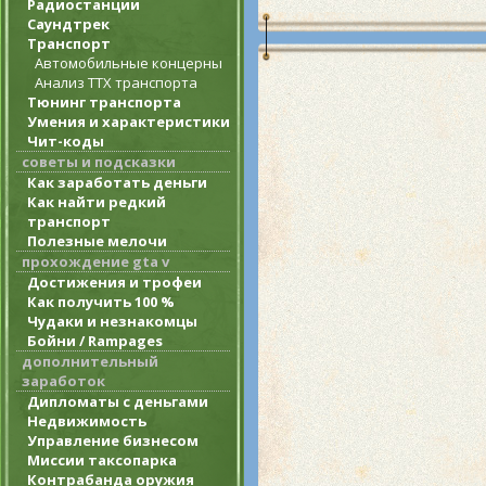
Радиостанции
Саундтрек
Транспорт
Автомобильные концерны
Анализ ТТХ транспорта
Тюнинг транспорта
Умения и характеристики
Чит-коды
советы и подсказки
Как заработать деньги
Как найти редкий
транспорт
Полезные мелочи
прохождение gta v
Достижения и трофеи
Как получить 100 %
Чудаки и незнакомцы
Бойни / Rampages
дополнительный
заработок
Дипломаты с деньгами
Недвижимость
Управление бизнесом
Миссии таксопарка
Контрабанда оружия