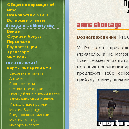
П
Общая информация об
игре
Все новости о GTA 3
Вопросы и ответы
arms shortage
база данных liberty city
Банды
Оружие и бонусы
Вознаграждение:
$10 0
Персонажи
Радиостанции
У Рэя есть приятель
Транспорт
(приятелю, а не магаз
Чит-коды
Если сможешь защитит
где что лежит?
источник пополнения ар
Карты Либерти-Сити
предложит тебе основ
Секретные пакеты
Аптечки
прибудут с минуты на ми
Бронежилеты
Бесплатное оружие
Полицейские значки-взятки
Адреналиновые пилюли
Уникальные прыжки
Миссии Rampage
Внедорожные миссии
Миссии RC Toyz
Импорт-экспорт